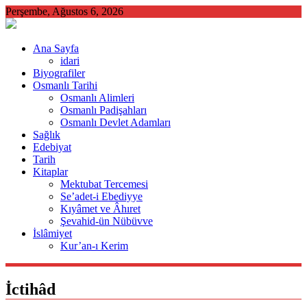
Skip
Perşembe, Ağustos 6, 2026
to
content
Ana Sayfa
idari
Biyografiler
Osmanlı Tarihi
Osmanlı Alimleri
Osmanlı Padişahları
Osmanlı Devlet Adamları
Sağlık
Edebiyat
Tarih
Kitaplar
Mektubat Tercemesi
Se’adet-i Ebediyye
Kıyâmet ve Âhıret
Şevahid-ün Nübüvve
İslâmiyet
Kur’an-ı Kerim
İctihâd