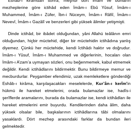
Eshâb-ı kirâmdan sonra, meşhur dört imâm ve bunların
mezheplerine göre ictihâd eden İmâm-ı Ebû Yûsuf, İmâm-ı
Muhammed, İmâm-ı Züfer, İbn-i Nüceym, İmâm-ı Râfiî, İmâm-ı
Nevevî, İmâm-ı Gazâlî ve benzerleri gibi yüksek âlimler yetişmişti.
Dinde ictihâd, bir ibâdet olduğundan, yâni Allahü teâlânın emri
olduğundan, hiçbir müctehid, diğer bir müctehidin ictihâdına yanlış
diyemez. Çünkü her müctehide, kendi îctihâdı haktır ve doğrudur.
İmâm-ı Yûsuf, İmâm-ı Muhammed ve diğerlerinin, hocaları olan
İmâm-ı A’zam’a uymayan sözleri, onu beğenmemek, kabul etmemek
değildir. Kendi ictihâdlarını bildirmektir. Bunu bildirmeye memur ve
mecburdurlar. Peygamber efendimiz, uzak memleketlere gönderdiği
Eshâb-ı kirâma, karşılaşacakları meselelerde,
Kur’ân-ı kerîm’
in
hükmü ile hareket etmelerini, orada bulamazlar ise, hadîs-i
şerîflerde aramalarını, burada da bulamazlar ise, kendi ictihâdları ile
hareket etmelerini emir buyurdu. Kendilerinden daha âlim, daha
yüksek olsalar bile, başkalarının ictihâdlarına tâbi olmalarını
yasaklardı. Dört mezhep arasındaki farklar da bundan ileri
gelmektedir.