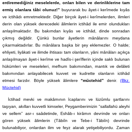
erdiremediğiniz meselelerde, onları bilen ve derinliklerine tam
ermiş olanlara tâbi olunuz!”
buyurarak bu âyet-i kerîmede kıyâs
ve ictihâdı emretmektedir. Diğer birçok âyet-i kerîmelerden, ilimleri
derin olan yüksek derecedeki âlimlerin ictihâd ile emir olundukları
anlaşılmaktadır. Bu bakımdan kıyâs ve ictihâd, dinde sonradan
çıkmış değildir. Çünkü bunlar âyetlerin mânâlarını meydana
çıkarmaktadırlar. Bu mânâlara başka bir şey eklemezler. O halde;
ehliyeti, liyâkati ve ilimde ihtisası tam olanların, yâni mânâları açıkça
anlaşılmayan âyet-i kerîme ve hadîs-i şerîflerin içinde saklı bulunan
hükümleri ve meseleleri, mefhum bakımından, mantık ve delâleti
bakımından anlayabilecek kuvvet ve kudrette olanların ictihâd
etmesi farzdır. Böyle yüksek âlimlere
“müctehid”
denir.
(Bkz.
Müctehid)
İctihad mevki ve makâmının îcaplarını ve lüzûmlu şartlarını
taşıyan, akılları kuvvetli kimseler, Peygamberimizin “sallallahü aleyhi
ve sellem” asr-ı saâdetinde, Eshâb-ı kirâmın devrinde ve onları
gören yüksek âlimlerin (Tâbiîn ve Tebe-i Tâbiîn) devrinde
bulunabiliyor, onlardan ilim ve feyz alarak yetişebiliyordu. Zaman