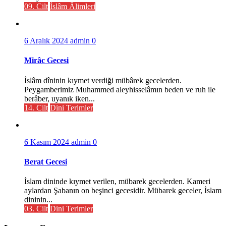
09. Cilt
İslâm Âlimleri
6 Aralık 2024
admin
0
Mirâc Gecesi
İslâm dîninin kıymet verdiği mübârek gecelerden.
Peygamberimiz Muhammed aleyhisselâmın beden ve ruh ile
berâber, uyanık iken...
14. Cilt
Dini Terimler
6 Kasım 2024
admin
0
Berat Gecesi
İslam dininde kıymet verilen, mübarek gecelerden. Kameri
aylardan Şabanın on beşinci gecesidir. Mübarek geceler, İslam
dininin...
03. Cilt
Dini Terimler