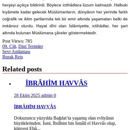
herşeyi açıkça bildirirdi. Böylece ictihâdlara lüzum kalmazdı. Halbuki
kıyâmete kadar gelecek Müslümanların, dünyânın her yerinde farklı
coğrafik ve iklim şartlarında tek bir emir altında yaşamaları belki de
imkânsız olurdu. Hayat dîni olan İslâmiyette, ictihâdlar, her şart
altında bulunan Müslümana çâreler göstermektedir.
Post Views:
785
09. Cilt
,
Dini Terimler
Yazı
Sevr Antlaması
Burak Reis
gezinmesi
Related posts
İBRÂHİM HAVVÂS
28 Ekim 2025
admin
0
İBRÂHİM HAVVÂS
Dokuzuncu yüzyılda Bağdat’ta yaşamış olan evliyânın
büyüklerinden. İsmi, İbrâhim bin İsmâil el Havvâs olup,
künyesi Ebû...