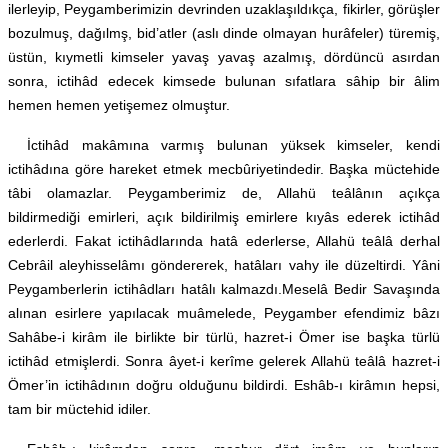
ilerleyip, Peygamberimizin devrinden uzaklaşıldıkça, fikirler, görüşler
bozulmuş, dağılmş, bid’atler (aslı dinde olmayan hurâfeler) türemiş,
üstün, kıymetli kimseler yavaş yavaş azalmış, dördüncü asırdan
sonra, ictihâd edecek kimsede bulunan sıfatlara sâhip bir âlim
hemen hemen yetişemez olmuştur.
İctihâd makâmına varmış bulunan yüksek kimseler, kendi
ictihâdına göre hareket etmek mecbûriyetindedir. Başka müctehide
tâbi olamazlar. Peygamberimiz de, Allahü teâlânın açıkça
bildirmediği emirleri, açık bildirilmiş emirlere kıyâs ederek ictihâd
ederlerdi. Fakat ictihâdlarında hatâ ederlerse, Allahü teâlâ derhal
Cebrâil aleyhisselâmı göndererek, hatâları vahy ile düzeltirdi. Yâni
Peygamberlerin ictihâdları hatâlı kalmazdı.Meselâ Bedir Savaşında
alınan esirlere yapılacak muâmelede, Peygamber efendimiz bâzı
Sahâbe-i kirâm ile birlikte bir türlü, hazret-i Ömer ise başka türlü
ictihâd etmişlerdi. Sonra âyet-i kerîme gelerek Allahü teâlâ hazret-i
Ömer’in ictihâdının doğru olduğunu bildirdi. Eshâb-ı kirâmın hepsi,
tam bir müctehid idiler.