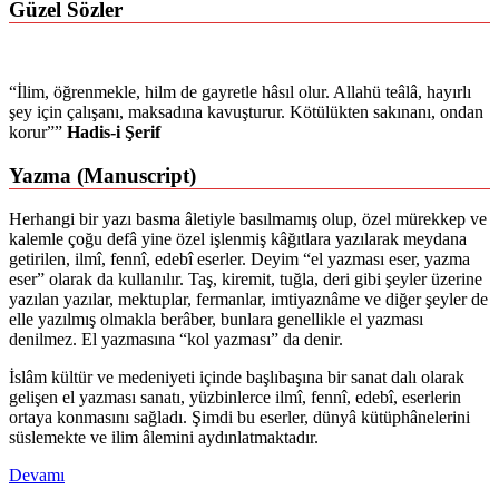
Güzel Sözler
“İlim, öğrenmekle, hilm de gayretle hâsıl olur. Allahü teâlâ, hayırlı
şey için çalışanı, maksadına kavuşturur. Kötülükten sakınanı, ondan
korur””
Hadis-i Şerif
Yazma (Manuscript)
Herhangi bir yazı basma âletiyle basılmamış olup, özel mürekkep ve
kalemle çoğu defâ yine özel işlenmiş kâğıtlara yazılarak meydana
getirilen, ilmî, fennî, edebî eserler. Deyim “el yazması eser, yazma
eser” olarak da kullanılır. Taş, kiremit, tuğla, deri gibi şeyler üzerine
yazılan yazılar, mektuplar, fermanlar, imtiyaznâme ve diğer şeyler de
elle yazılmış olmakla berâber, bunlara genellikle el yazması
denilmez. El yazmasına “kol yazması” da denir.
İslâm kültür ve medeniyeti içinde başlıbaşına bir sanat dalı olarak
gelişen el yazması sanatı, yüzbinlerce ilmî, fennî, edebî, eserlerin
ortaya konmasını sağladı. Şimdi bu eserler, dünyâ kütüphânelerini
süslemekte ve ilim âlemini aydınlatmaktadır.
Devamı