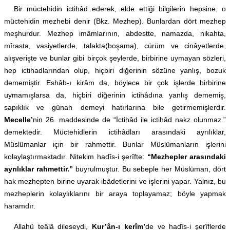
Bir müctehidin ictihâd ederek, elde ettiği bilgilerin hepsine, o
müctehidin mezhebi denir (Bkz. Mezhep). Bunlardan dört mezhep
meşhurdur. Mezhep imâmlarının, abdestte, namazda, nikahta,
mîrasta, vasiyetlerde, talakta(boşama), cürüm ve cinâyetlerde,
alışverişte ve bunlar gibi birçok şeylerde, birbirine uymayan sözleri,
hep ictihadlarından olup, hiçbiri diğerinin sözüne yanlış, bozuk
dememiştir. Eshâb-ı kirâm da, böylece bir çok işlerde birbirine
uymamışlarsa da, hiçbiri diğerinin ictihâdına yanlış dememiş,
sapıklık ve günah demeyi hatırlarına bile getirmemişlerdir.
Mecelle’
nin 26. maddesinde de “İctihâd ile ictihâd nakz olunmaz.”
demektedir. Müctehidlerin ictihâdları arasındaki ayrılıklar,
Müslümanlar için bir rahmettir. Bunlar Müslümanların işlerini
kolaylaştırmaktadır. Nitekim hadîs-i şerîfte:
“Mezhepler arasındaki
ayrılıklar rahmettir.”
buyrulmuştur. Bu sebeple her Müslüman, dört
hak mezhepten birine uyarak ibâdetlerini ve işlerini yapar. Yalnız, bu
mezheplerin kolaylıklarını bir araya toplayamaz; böyle yapmak
haramdır.
Allahü teâlâ dileseydi,
Kur’ân-ı kerîm’
de ve hadîs-i şerîflerde