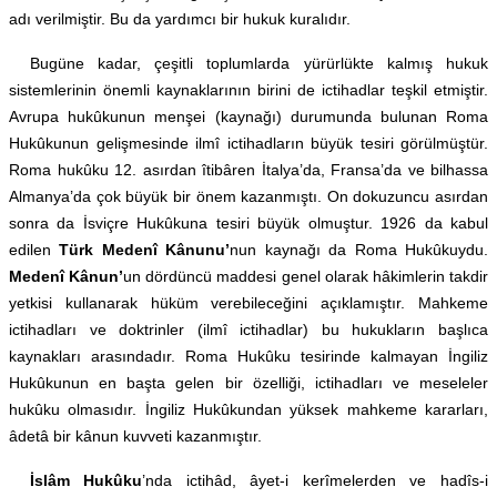
adı verilmiştir. Bu da yardımcı bir hukuk kuralıdır.
Bugüne kadar, çeşitli toplumlarda yürürlükte kalmış hukuk
sistemlerinin önemli kaynaklarının birini de ictihadlar teşkil etmiştir.
Avrupa hukûkunun menşei (kaynağı) durumunda bulunan Roma
Hukûkunun gelişmesinde ilmî ictihadların büyük tesiri görülmüştür.
Roma hukûku 12. asırdan îtibâren İtalya’da, Fransa’da ve bilhassa
Almanya’da çok büyük bir önem kazanmıştı. On dokuzuncu asırdan
sonra da İsviçre Hukûkuna tesiri büyük olmuştur. 1926 da kabul
edilen
Türk Medenî Kânunu’
nun kaynağı da Roma Hukûkuydu.
Medenî Kânun’
un dördüncü maddesi genel olarak hâkimlerin takdir
yetkisi kullanarak hüküm verebileceğini açıklamıştır. Mahkeme
ictihadları ve doktrinler (ilmî ictihadlar) bu hukukların başlıca
kaynakları arasındadır. Roma Hukûku tesirinde kalmayan İngiliz
Hukûkunun en başta gelen bir özelliği, ictihadları ve meseleler
hukûku olmasıdır. İngiliz Hukûkundan yüksek mahkeme kararları,
âdetâ bir kânun kuvveti kazanmıştır.
İslâm Hukûku
’nda ictihâd, âyet-i kerîmelerden ve hadîs-i