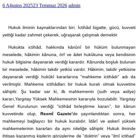
6 Ağustos 2025
23 Temmuz 2026
admin
Hukuk ilminin kaynaklarından biri. İctihâd lügatte, gücü, kuvveti
yettiği kadar zahmet çekerek, uğraşarak çalışmak demektir.
Hukukta ictihâd, hakkında kânûnî bir hüküm bulunmayan
meselede, hâkimin kânuna, örf ve âdet hukûkuna veya kendisinin
hukuk bilgisine dayanarak verdiği karardır. Kânunda boşluk bulunan
bir meselede, hâkimin takdir yetkisi vardır. Hâkimin, takdir yetkisine
dayanarak verdiği hukûkî kararlarına “mahkeme ictihâdı” adı da
verilmiştir. Mahkeme ictihâdları bir hukuk kuralı olmak kuvvetine
sâhiptir. Şu kadar var ki, ilk mahkemenin (sulh veya asliye)
kararı,Yargıtay Yüksek Mahkemesinin kararıyla bozulabilir. Yargıtay
Genel Kurulunun verdiği “ictihâd birleştirme kararı”, bir kânun
kuvvetinde olup,
Resmî Gazete’
de yayınlandıktan sonra, her
mahkemeyi bağlayıcı bir hukuk kuralıdır. İdârî ve askerî yüksek
mahkemelerinin kararları da aynı niteliğe sâhiptir. Hukuk ilminde
ihtisas kazanmış kişilerin görüşlerine de “doktrin” veya “ilmî ictihad”