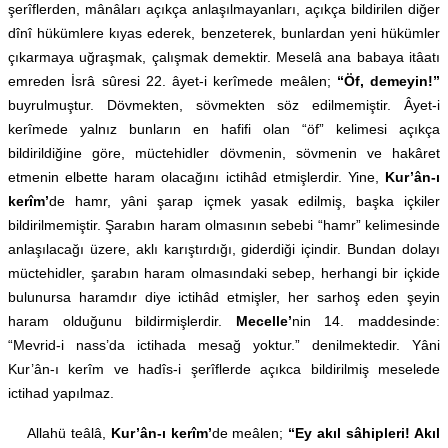
şerîflerden, mânâları açıkça anlaşılmayanları, açıkça bildirilen diğer
dînî hükümlere kıyas ederek, benzeterek, bunlardan yeni hükümler
çıkarmaya uğraşmak, çalışmak demektir. Meselâ ana babaya itâatı
emreden İsrâ sûresi 22. âyet-i kerîmede meâlen;
“Öf, demeyin!”
buyrulmuştur. Dövmekten, sövmekten söz edilmemiştir. Âyet-i
kerîmede yalnız bunların en hafifi olan “öf” kelimesi açıkça
bildirildiğine göre, müctehidler dövmenin, sövmenin ve hakâret
etmenin elbette haram olacağını ictihâd etmişlerdir. Yine,
Kur’ân-ı
kerîm’
de hamr, yâni şarap içmek yasak edilmiş, başka içkiler
bildirilmemiştir. Şarabın haram olmasının sebebi “hamr” kelimesinde
anlaşılacağı üzere, aklı karıştırdığı, giderdiği içindir. Bundan dolayı
müctehidler, şarabın haram olmasındaki sebep, herhangi bir içkide
bulunursa haramdır diye ictihâd etmişler, her sarhoş eden şeyin
haram olduğunu bildirmişlerdir.
Mecelle’
nin 14. maddesinde:
“Mevrid-i nass’da ictihada mesağ yoktur.” denilmektedir. Yâni
Kur’ân-ı kerîm ve hadîs-i şerîflerde açıkca bildirilmiş meselede
ictihad yapılmaz.
Allahü teâlâ,
Kur’ân-ı kerîm’
de meâlen;
“Ey akıl sâhipleri! Akıl