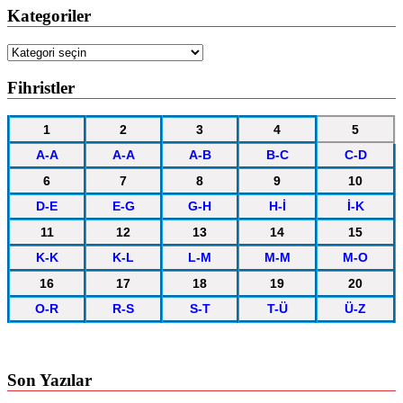
Kategoriler
Kategoriler
Fihristler
1
2
3
4
5
A-A
A-A
A-B
B-C
C-D
6
7
8
9
10
D-E
E-G
G-H
H-İ
İ-K
11
12
13
14
15
K-K
K-L
L-M
M-M
M-O
16
17
18
19
20
O-R
R-S
S-T
T-Ü
Ü-Z
Son Yazılar