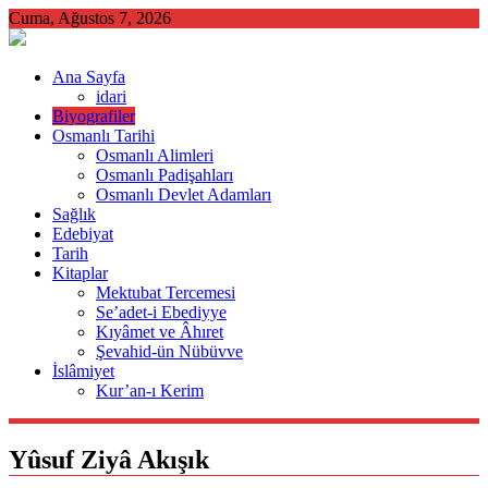
Skip
Cuma, Ağustos 7, 2026
to
content
Ana Sayfa
idari
Biyografiler
Osmanlı Tarihi
Osmanlı Alimleri
Osmanlı Padişahları
Osmanlı Devlet Adamları
Sağlık
Edebiyat
Tarih
Kitaplar
Mektubat Tercemesi
Se’adet-i Ebediyye
Kıyâmet ve Âhıret
Şevahid-ün Nübüvve
İslâmiyet
Kur’an-ı Kerim
Yûsuf Ziyâ Akışık