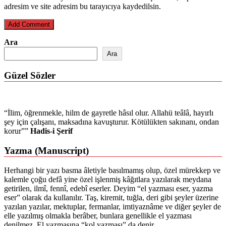
adresim ve site adresim bu tarayıcıya kaydedilsin.
Ara
Ara
Güzel Sözler
“İlim, öğrenmekle, hilm de gayretle hâsıl olur. Allahü teâlâ, hayırlı
şey için çalışanı, maksadına kavuşturur. Kötülükten sakınanı, ondan
korur””
Hadis-i Şerif
Yazma (Manuscript)
Herhangi bir yazı basma âletiyle basılmamış olup, özel mürekkep ve
kalemle çoğu defâ yine özel işlenmiş kâğıtlara yazılarak meydana
getirilen, ilmî, fennî, edebî eserler. Deyim “el yazması eser, yazma
eser” olarak da kullanılır. Taş, kiremit, tuğla, deri gibi şeyler üzerine
yazılan yazılar, mektuplar, fermanlar, imtiyaznâme ve diğer şeyler de
elle yazılmış olmakla berâber, bunlara genellikle el yazması
denilmez. El yazmasına “kol yazması” da denir.