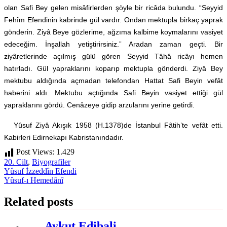
olan Safi Bey gelen misâfirlerden şöyle bir ricâda bulundu. “Seyyid
Fehîm Efendinin kabrinde gül vardır. Ondan mektupla birkaç yaprak
gönderin. Ziyâ Beye gözlerime, ağzıma kalbime koymalarını vasiyet
edeceğim. İnşallah yetiştirirsiniz.” Aradan zaman geçti. Bir
ziyâretlerinde açılmış gülü gören Seyyid Tâhâ ricâyı hemen
hatırladı. Gül yapraklarını koparıp mektupla gönderdi. Ziyâ Bey
mektubu aldığında açmadan telefondan Hattat Safi Beyin vefât
haberini aldı. Mektubu açtığında Safi Beyin vasiyet ettiği gül
yapraklarını gördü. Cenâzeye gidip arzularını yerine getirdi.
Yûsuf Ziyâ Akışık 1958 (H.1378)de İstanbul Fâtih’te vefât etti.
Kabirleri Edirnekapı Kabristanındadır.
Post Views:
1.429
20. Cilt
,
Biyografiler
Yazı
Yûsuf İzzeddîn Efendi
Yûsuf-ı Hemedânî
gezinmesi
Related posts
Aykut Edibali