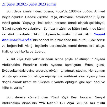
21 Şubat 2020
25 Şubat 2023
admin
Son devir âlimlerinden. Bosna, Foça’da 1886’da doğdu. Ahmed
Beyin oğludur. Dedesi Zülfikâr Paşa, Akkoyunlu soyundandır. İyi bir
tahsil gördü. Yaşayışı, ilmi, edebi herkese örnek olacak şekildeydi.
Gâyet vakarlı ve sabırlıydı. Son asrın zâhir ve bâtın ilimlerinde kâmil
ve dört mezhebin fıkıh bilgilerinde mâhir büyük âlim
Seyyid
Abdülhakîm Arvâsî
’nin sohbet ve hizmetinde bulunurdu. Çok sevilir
ve beğenilirdi. Aldığı feyzlerin bereketiyle kemâl derecelere ulaştı.
Halk içinde Hak’la berâberdi.
Yûsuf Ziyâ Bey yakınlarından birine şöyle anlatmıştı: “Rüyâda
Abdülhakîm Efendinin elinin ayasını öpmüştüm. Ertesi günü,
Eyüpsultan’daki evine giderek, rüyâmı anlatmak istedim. Her zaman
olduğu gibi eline öpmek için eğildiğimde, mübârek elini, ayası yukarı
doğru olarak uzattı ve “Akşam rüyânda öptüğün gibi öp!” dedi ve
iltifât buyurdu.”
Son derece cömert olan Yûsuf Ziyâ Bey, hocaları Seyyid
Abdülhakîm Arvâsî’nin
“Yâ Rabbî! Bu Ziyâ kuluna her türlü