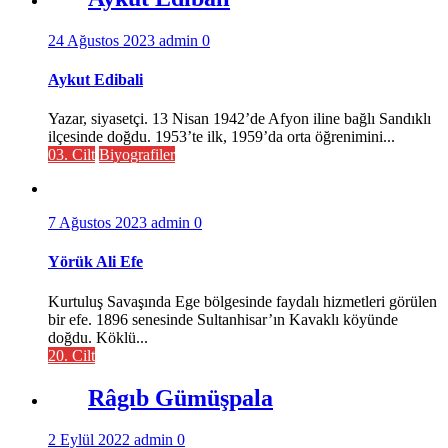
24 Ağustos 2023
admin
0
Aykut Edibali
Yazar, siyasetçi. 13 Nisan 1942’de Afyon iline bağlı Sandıklı
ilçesinde doğdu. 1953’te ilk, 1959’da orta öğrenimini...
03. Cilt
Biyografiler
7 Ağustos 2023
admin
0
Yörük Ali Efe
Kurtuluş Savaşında Ege bölgesinde faydalı hizmetleri görülen
bir efe. 1896 senesinde Sultanhisar’ın Kavaklı köyünde
doğdu. Köklü...
20. Cilt
Râgıb Gümüşpala
2 Eylül 2022
admin
0