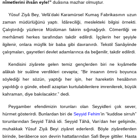
nîmetlerini ihsân eyle!”
duâsına mazhar olmuştur.
Yûsuf Ziyâ Bey, Vefâ’daki Karamürsel Kumaş Fabrikasının uzun
zaman müdürlüğünü yaptı. İdâreciliği, meslekteki bilgisi örnekti.
Çalıştırdığı yüzlerce Müslüman fakirin sığınağıydı. Cömertliği ve
merhâmeti herkes tarafından takdir edilirdi. İşçilerin her şeyiyle
ilgilenir, onlara müşfik bir baba gibi davranırdı. Tekstil Sanâyiinde
çalışmaları, gayretleri devlet adamlarınca da beğenilir, takdir edilirdi.
Kendisini ziyârete gelen temiz gençlerden biri ne kıyâmetle
alâkalı bir suâline verdikleri cevapta; “Bir insanın ömrü boyunca
söylediği her sözün, yaptığı her işin, her hareketin hesâbının
yapıldığı o günde, ebedî azaptan kurtulabilenlere imrenilerek, büyük
kahraman, diye bakılacaktır.” dedi.
Peygamber efendimizin torunları olan Seyyidleri çok sever,
hürmet gösterirdi. Bunlardan biri de
Seyyid Fehim
’in “kuddise sirruh”
torunlarından Seyyid Tâhâ idi. Seyyid Tâhâ, Van’dan her gelişinde,
muhakkak Yûsuf Ziyâ Beyi ziyâret ederlerdi. Böyle ziyâretlerden
birinde, berâberce son devrin hattatlarından Safi Beye gittiler. Hasta