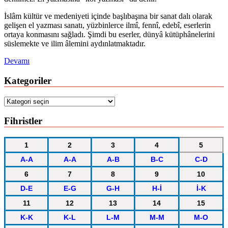
İslâm kültür ve medeniyeti içinde başlıbaşına bir sanat dalı olarak
gelişen el yazması sanatı, yüzbinlerce ilmî, fennî, edebî, eserlerin
ortaya konmasını sağladı. Şimdi bu eserler, dünyâ kütüphânelerini
süslemekte ve ilim âlemini aydınlatmaktadır.
Devamı
Kategoriler
Kategoriler
Fihristler
1
2
3
4
5
A-A
A-A
A-B
B-C
C-D
6
7
8
9
10
D-E
E-G
G-H
H-İ
İ-K
11
12
13
14
15
K-K
K-L
L-M
M-M
M-O