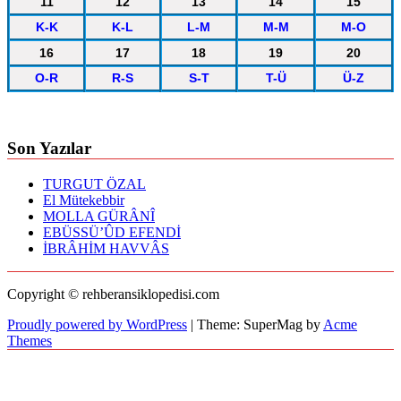
11
12
13
14
15
K-K
K-L
L-M
M-M
M-O
16
17
18
19
20
O-R
R-S
S-T
T-Ü
Ü-Z
Son Yazılar
TURGUT ÖZAL
El Mütekebbir
MOLLA GÜRÂNÎ
EBÜSSÜ’ÛD EFENDİ
İBRÂHİM HAVVÂS
Copyright © rehberansiklopedisi.com
Proudly powered by WordPress
|
Theme: SuperMag by
Acme
Themes