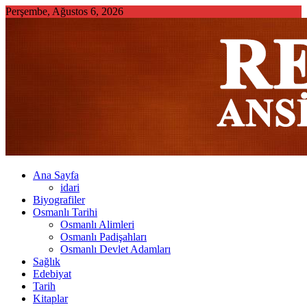
Skip
Perşembe, Ağustos 6, 2026
to
content
Ana Sayfa
idari
Biyografiler
Osmanlı Tarihi
Osmanlı Alimleri
Osmanlı Padişahları
Osmanlı Devlet Adamları
Sağlık
Edebiyat
Tarih
Kitaplar