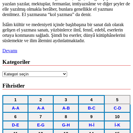
yazılan yazılar, mektuplar, fermanlar, imtiyaznâme ve diğer şeyler de
elle yazılmış olmakla berâber, bunlara genellikle el yazması
denilmez. El yazmasına “kol yazması” da denir.
İslâm kültür ve medeniyeti içinde başlıbaşına bir sanat dalı olarak
gelişen el yazması sanatı, yüzbinlerce ilmî, fennî, edebî, eserlerin
ortaya konmasını sağladı. Şimdi bu eserler, dünyâ kütüphânelerini
süslemekte ve ilim âlemini aydınlatmaktadır.
Devamı
Kategoriler
Kategoriler
Fihristler
1
2
3
4
5
A-A
A-A
A-B
B-C
C-D
6
7
8
9
10
D-E
E-G
G-H
H-İ
İ-K