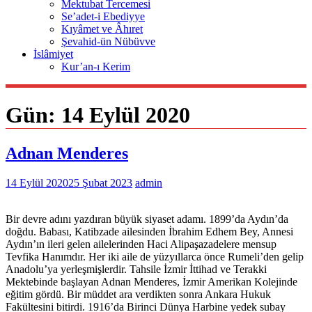
Mektubat Tercemesi
Se’adet-i Ebediyye
Kıyâmet ve Âhıret
Şevahid-ün Nübüvve
İslâmiyet
Kur’an-ı Kerim
Gün:
14 Eylül 2020
Adnan Menderes
14 Eylül 2020
25 Şubat 2023
admin
Bir devre adını yazdıran büyük siyaset adamı. 1899’da Aydın’da
doğdu. Babası, Katibzade ailesinden İbrahim Edhem Bey, Annesi
Aydın’ın ileri gelen ailelerinden Haci Alipaşazadelere mensup
Tevfika Hanımdır. Her iki aile de yüzyıllarca önce Rumeli’den gelip
Anadolu’ya yerleşmişlerdir. Tahsile İzmir İttihad ve Terakki
Mektebinde başlayan Adnan Menderes, İzmir Amerikan Kolejinde
eğitim gördü. Bir müddet ara verdikten sonra Ankara Hukuk
Fakültesini bitirdi. 1916’da Birinci Dünya Harbine yedek subay