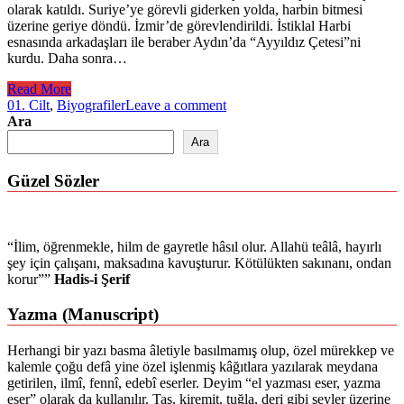
olarak katıldı. Suriye’ye görevli giderken yolda, harbin bitmesi
üzerine geriye döndü. İzmir’de görevlendirildi. İstiklal Harbi
esnasında arkadaşları ile beraber Aydın’da “Ayyıldız Çetesi”ni
kurdu. Daha sonra…
Read More
01. Cilt
,
Biyografiler
Leave a comment
Ara
Ara
Güzel Sözler
“İlim, öğrenmekle, hilm de gayretle hâsıl olur. Allahü teâlâ, hayırlı
şey için çalışanı, maksadına kavuşturur. Kötülükten sakınanı, ondan
korur””
Hadis-i Şerif
Yazma (Manuscript)
Herhangi bir yazı basma âletiyle basılmamış olup, özel mürekkep ve
kalemle çoğu defâ yine özel işlenmiş kâğıtlara yazılarak meydana
getirilen, ilmî, fennî, edebî eserler. Deyim “el yazması eser, yazma
eser” olarak da kullanılır. Taş, kiremit, tuğla, deri gibi şeyler üzerine