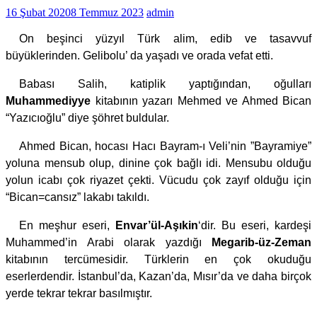
16 Şubat 2020
8 Temmuz 2023
admin
On beşinci yüzyıl Türk alim, edib ve tasavvuf
büyüklerinden. Gelibolu’ da yaşadı ve orada vefat etti.
Babası Salih, katiplik yaptığından, oğulları
Muhammediyye
kitabının yazarı Mehmed ve Ahmed Bican
“Yazıcıoğlu” diye şöhret buldular.
Ahmed Bican, hocası Hacı Bayram-ı Veli’nin ”Bayramiye”
yoluna mensub olup, dinine çok bağlı idi. Mensubu olduğu
yolun icabı çok riyazet çekti. Vücudu çok zayıf olduğu için
“Bican=cansız” lakabı takıldı.
En meşhur eseri,
Envar’ül-Aşıkin
‘dir. Bu eseri, kardeşi
Muhammed’in Arabi olarak yazdığı
Megarib-üz-Zeman
kitabının tercümesidir. Türklerin en çok okuduğu
eserlerdendir. İstanbul’da, Kazan’da, Mısır’da ve daha birçok
yerde tekrar tekrar basılmıştır.