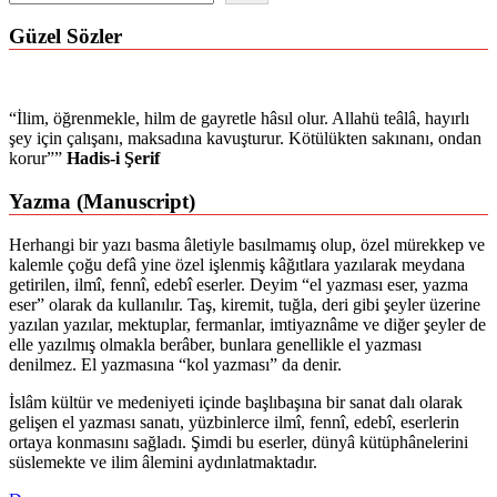
Güzel Sözler
“İlim, öğrenmekle, hilm de gayretle hâsıl olur. Allahü teâlâ, hayırlı
şey için çalışanı, maksadına kavuşturur. Kötülükten sakınanı, ondan
korur””
Hadis-i Şerif
Yazma (Manuscript)
Herhangi bir yazı basma âletiyle basılmamış olup, özel mürekkep ve
kalemle çoğu defâ yine özel işlenmiş kâğıtlara yazılarak meydana
getirilen, ilmî, fennî, edebî eserler. Deyim “el yazması eser, yazma
eser” olarak da kullanılır. Taş, kiremit, tuğla, deri gibi şeyler üzerine
yazılan yazılar, mektuplar, fermanlar, imtiyaznâme ve diğer şeyler de
elle yazılmış olmakla berâber, bunlara genellikle el yazması
denilmez. El yazmasına “kol yazması” da denir.
İslâm kültür ve medeniyeti içinde başlıbaşına bir sanat dalı olarak
gelişen el yazması sanatı, yüzbinlerce ilmî, fennî, edebî, eserlerin
ortaya konmasını sağladı. Şimdi bu eserler, dünyâ kütüphânelerini
süslemekte ve ilim âlemini aydınlatmaktadır.