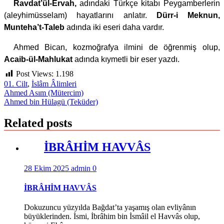
Ravdat’ül-Ervah,
adındaki Türkçe kitabı Peygamberlerin
(aleyhimüsselam) hayatlarını anlatır.
Dürr-i Meknun,
Munteha’t-Taleb
adında iki eseri daha vardır.
Ahmed Bican, kozmoğrafya ilmini de öğrenmiş olup,
Acaib-ül-Mahlukat
adında kıymetli bir eser yazdı.
Post Views:
1.198
01. Cilt
,
İslâm Âlimleri
Yazı
Ahmed Asım (Mütercim)
Ahmed bin Hülagü (Teküder)
gezinmesi
Related posts
İBRÂHİM HAVVÂS
28 Ekim 2025
admin
0
İBRÂHİM HAVVÂS
Dokuzuncu yüzyılda Bağdat’ta yaşamış olan evliyânın
büyüklerinden. İsmi, İbrâhim bin İsmâil el Havvâs olup,