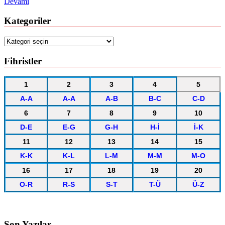
Devamı
Kategoriler
Kategoriler
Fihristler
1
2
3
4
5
A-A
A-A
A-B
B-C
C-D
6
7
8
9
10
D-E
E-G
G-H
H-İ
İ-K
11
12
13
14
15
K-K
K-L
L-M
M-M
M-O
16
17
18
19
20
O-R
R-S
S-T
T-Ü
Ü-Z
Son Yazılar