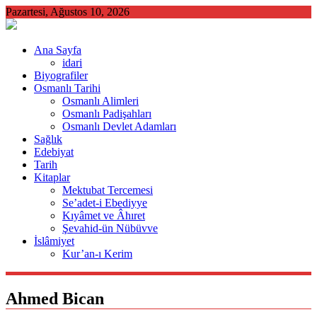
Skip
Pazartesi, Ağustos 10, 2026
to
content
Ana Sayfa
idari
Biyografiler
Osmanlı Tarihi
Osmanlı Alimleri
Osmanlı Padişahları
Osmanlı Devlet Adamları
Sağlık
Edebiyat
Tarih
Kitaplar
Mektubat Tercemesi
Se’adet-i Ebediyye
Kıyâmet ve Âhıret
Şevahid-ün Nübüvve
İslâmiyet
Kur’an-ı Kerim
Ahmed Bican