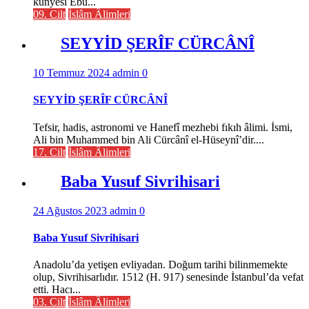
künyesi Ebû...
09. Cilt
İslâm Âlimleri
SEYYİD ŞERÎF CÜRCÂNÎ
10 Temmuz 2024
admin
0
SEYYİD ŞERÎF CÜRCÂNÎ
Tefsir, hadis, astronomi ve Hanefî mezhebi fıkıh âlimi. İsmi,
Ali bin Muhammed bin Ali Cürcânî el-Hüseynî’dir....
17. Cilt
İslâm Âlimleri
Baba Yusuf Sivrihisari
24 Ağustos 2023
admin
0
Baba Yusuf Sivrihisari
Anadolu’da yetişen evliyadan. Doğum tarihi bilinmemekte
olup, Sivrihisarlıdır. 1512 (H. 917) senesinde İstanbul’da vefat
etti. Hacı...
03. Cilt
İslâm Âlimleri