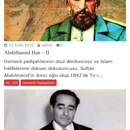
21 Eylül 2020
admin
0
Abdülhamid Han – II
Osmanlı padişahlarının otuz dördüncüsü ve İslam
halifelerinin doksan dokuzuncusu. Sultan
Abdülmecid’in ikinci oğlu olup 1842’de Tir-i...
01. Cilt
Osmanlı Padişahları