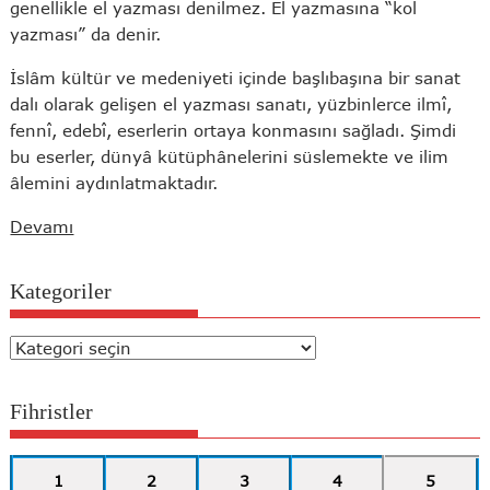
genellikle el yazması denilmez. El yazmasına “kol
yazması” da denir.
İslâm kültür ve medeniyeti içinde başlıbaşına bir sanat
dalı olarak gelişen el yazması sanatı, yüzbinlerce ilmî,
fennî, edebî, eserlerin ortaya konmasını sağladı. Şimdi
bu eserler, dünyâ kütüphânelerini süslemekte ve ilim
âlemini aydınlatmaktadır.
Devamı
Kategoriler
Kategoriler
Fihristler
1
2
3
4
5