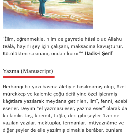
“İlim, öğrenmekle, hilm de gayretle hâsıl olur. Allahü
teâlâ, hayırlı şey için çalışanı, maksadına kavuşturur.
Kötülükten sakınanı, ondan korur””
Hadis-i Şerif
Yazma (Manuscript)
Herhangi bir yazı basma âletiyle basılmamış olup, özel
mürekkep ve kalemle çoğu defâ yine özel işlenmiş
kâğıtlara yazılarak meydana getirilen, ilmî, fennî, edebî
eserler. Deyim “el yazması eser, yazma eser” olarak da
kullanılır. Taş, kiremit, tuğla, deri gibi şeyler üzerine
yazılan yazılar, mektuplar, fermanlar, imtiyaznâme ve
diğer şeyler de elle yazılmış olmakla berâber, bunlara