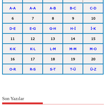
A-A
A-A
A-B
B-C
C-D
6
7
8
9
10
D-E
E-G
G-H
H-İ
İ-K
11
12
13
14
15
K-K
K-L
L-M
M-M
M-O
16
17
18
19
20
O-R
R-S
S-T
T-Ü
Ü-Z
Son Yazılar