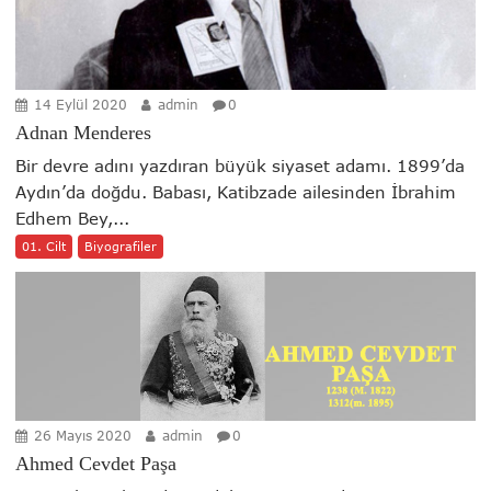
14 Eylül 2020
admin
0
Adnan Menderes
Bir devre adını yazdıran büyük siyaset adamı. 1899’da
Aydın’da doğdu. Babası, Katibzade ailesinden İbrahim
Edhem Bey,...
01. Cilt
Biyografiler
26 Mayıs 2020
admin
0
Ahmed Cevdet Paşa