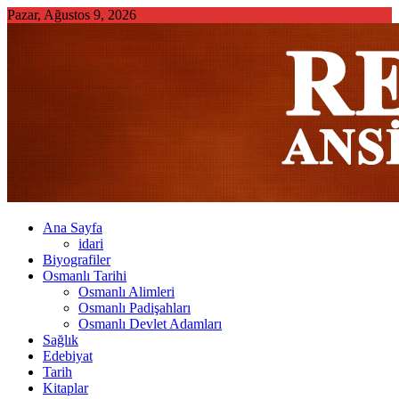
Skip
Pazar, Ağustos 9, 2026
to
content
Ana Sayfa
idari
Biyografiler
Osmanlı Tarihi
Osmanlı Alimleri
Osmanlı Padişahları
Osmanlı Devlet Adamları
Sağlık
Edebiyat
Tarih
Kitaplar