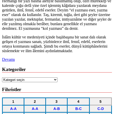
Herhangi bir yazı basma âletiyle basılmamış olup, özel mürekkep ve
kalemle çoğu defâ yine özel işlenmiş kâğıtlara yazılarak meydana
getirilen, ilmî, fennî, edebî eserler. Deyim “el yazması eser, yazma
eser” olarak da kullanılır. Taş, kiremit, tuğla, deri gibi şeyler üzerine
yazılan yazılar, mektuplar, fermanlar, imtiyaznâme ve diğer şeyler de
elle yazılmış olmakla berâber, bunlara genellikle el yazması
denilmez. El yazmasına “kol yazması” da denir.
İslâm kültür ve medeniyeti içinde başlıbaşına bir sanat dalı olarak
gelişen el yazması sanatı, yüzbinlerce ilmî, fennî, edebî, eserlerin
ortaya konmasını sağladı. Şimdi bu eserler, dünyâ kütüphânelerini
süslemekte ve ilim âlemini aydınlatmaktadır.
Devamı
Kategoriler
Kategoriler
Fihristler
1
2
3
4
5
A-A
A-A
A-B
B-C
C-D