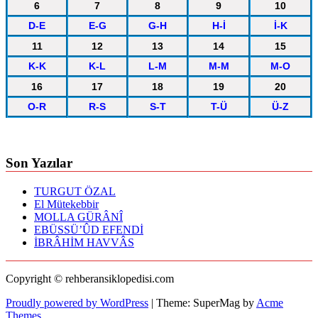
6
7
8
9
10
D-E
E-G
G-H
H-İ
İ-K
11
12
13
14
15
K-K
K-L
L-M
M-M
M-O
16
17
18
19
20
O-R
R-S
S-T
T-Ü
Ü-Z
Son Yazılar
TURGUT ÖZAL
El Mütekebbir
MOLLA GÜRÂNÎ
EBÜSSÜ’ÛD EFENDİ
İBRÂHİM HAVVÂS
Copyright © rehberansiklopedisi.com
Proudly powered by WordPress
|
Theme: SuperMag by
Acme
Themes