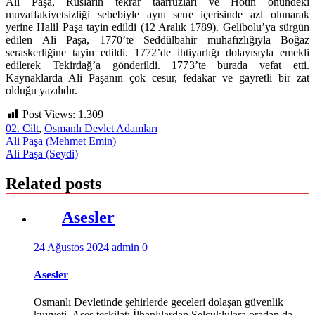
Ali Paşa, Rusların tekrar taarruzları ve Hotin önündeki
muvaffakiyetsizliği sebebiyle aynı sene içerisinde azl olunarak
yerine Halil Paşa tayin edildi (12 Aralık 1789). Gelibolu’ya sürgün
edilen Ali Paşa, 1770’te Seddülbahir muhafızlığıyla Boğaz
seraskerliğine tayin edildi. 1772’de ihtiyarlığı dolayısıyla emekli
edilerek Tekirdağ’a gönderildi. 1773’te burada vefat etti.
Kaynaklarda Ali Paşanın çok cesur, fedakar ve gayretli bir zat
olduğu yazılıdır.
Post Views:
1.309
02. Cilt
,
Osmanlı Devlet Adamları
Yazı
Ali Paşa (Mehmet Emin)
Ali Paşa (Seydi)
gezinmesi
Related posts
Asesler
24 Ağustos 2024
admin
0
Asesler
Osmanlı Devletinde şehirlerde geceleri dolaşan güvenlik
kuvveti. Ases teşkilatı İlhanlılardan Selçuklulara oradan da