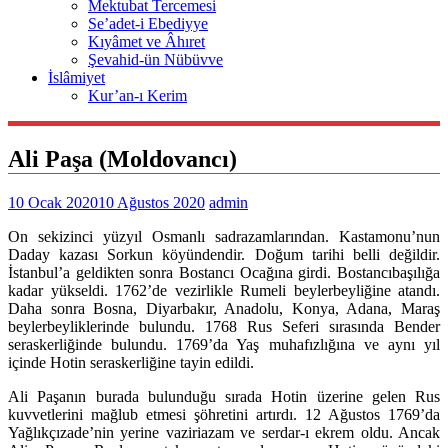
Mektubat Tercemesi
Se’adet-i Ebediyye
Kıyâmet ve Âhıret
Şevahid-ün Nübüvve
İslâmiyet
Kur’an-ı Kerim
Ali Paşa (Moldovancı)
10 Ocak 2020
10 Ağustos 2020
admin
On sekizinci yüzyıl Osmanlı sadrazamlarından. Kastamonu’nun
Daday kazası Sorkun köyündendir. Doğum tarihi belli değildir.
İstanbul’a geldikten sonra Bostancı Ocağına girdi. Bostancıbaşılığa
kadar yükseldi. 1762’de vezirlikle Rumeli beylerbeyliğine atandı.
Daha sonra Bosna, Diyarbakır, Anadolu, Konya, Adana, Maraş
beylerbeyliklerinde bulundu. 1768 Rus Seferi sırasında Bender
seraskerliğinde bulundu. 1769’da Yaş muhafızlığına ve aynı yıl
içinde Hotin seraskerliğine tayin edildi.
Ali Paşanın burada bulunduğu sırada Hotin üzerine gelen Rus
kuvvetlerini mağlub etmesi şöhretini artırdı. 12 Ağustos 1769’da
Yağlıkçızade’nin yerine vaziriazam ve serdar-ı ekrem oldu. Ancak