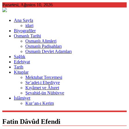
Skip
Pazartesi, Ağustos 10, 2026
to
content
Ana Sayfa
idari
Biyografiler
Osmanlı Tarihi
Osmanlı Alimleri
Osmanlı Padişahları
Osmanlı Devlet Adamları
Sağlık
Edebiyat
Tarih
Kitaplar
Mektubat Tercemesi
Se’adet-i Ebediyye
Kıyâmet ve Âhıret
Şevahid-ün Nübüvve
İslâmiyet
Kur’an-ı Kerim
Fatin Dâvûd Efendi