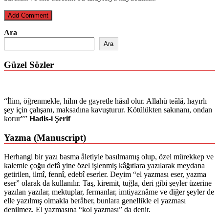
Ara
Ara
Güzel Sözler
“İlim, öğrenmekle, hilm de gayretle hâsıl olur. Allahü teâlâ, hayırlı
şey için çalışanı, maksadına kavuşturur. Kötülükten sakınanı, ondan
korur””
Hadis-i Şerif
Yazma (Manuscript)
Herhangi bir yazı basma âletiyle basılmamış olup, özel mürekkep ve
kalemle çoğu defâ yine özel işlenmiş kâğıtlara yazılarak meydana
getirilen, ilmî, fennî, edebî eserler. Deyim “el yazması eser, yazma
eser” olarak da kullanılır. Taş, kiremit, tuğla, deri gibi şeyler üzerine
yazılan yazılar, mektuplar, fermanlar, imtiyaznâme ve diğer şeyler de
elle yazılmış olmakla berâber, bunlara genellikle el yazması
denilmez. El yazmasına “kol yazması” da denir.