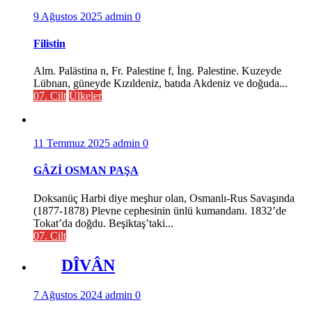
9 Ağustos 2025
admin
0
Filistin
Alm. Palästina n, Fr. Palestine f, İng. Palestine. Kuzeyde
Lübnan, güneyde Kızıldeniz, batıda Akdeniz ve doğuda...
07. Cilt
Ülkeler
11 Temmuz 2025
admin
0
GÂZİ OSMAN PAŞA
Doksanüç Harbi diye meşhur olan, Osmanlı-Rus Savaşında
(1877-1878) Plevne cephesinin ünlü kumandanı. 1832’de
Tokat’da doğdu. Beşiktaş’taki...
07. Cilt
DÎVÂN
7 Ağustos 2024
admin
0