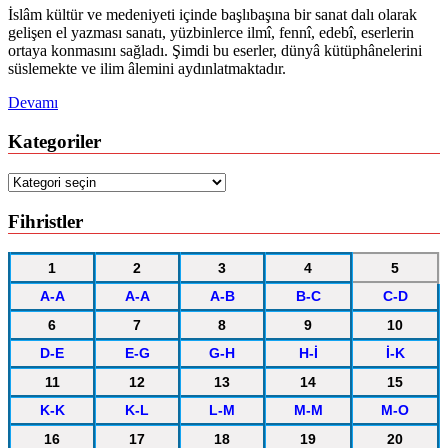
İslâm kültür ve medeniyeti içinde başlıbaşına bir sanat dalı olarak
gelişen el yazması sanatı, yüzbinlerce ilmî, fennî, edebî, eserlerin
ortaya konmasını sağladı. Şimdi bu eserler, dünyâ kütüphânelerini
süslemekte ve ilim âlemini aydınlatmaktadır.
Devamı
Kategoriler
Kategoriler
Fihristler
1
2
3
4
5
A-A
A-A
A-B
B-C
C-D
6
7
8
9
10
D-E
E-G
G-H
H-İ
İ-K
11
12
13
14
15
K-K
K-L
L-M
M-M
M-O
16
17
18
19
20