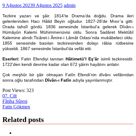
9 Ağustos 2023
9 Ağustos 2025
admin
Tezkire yazarı ve şâir. 1814’te Drama’da doğdu. Drama ileri
gelenlerinden Hacı Hâlid Beyin oğludur. 1827-28’de Mısır’a gitti.
Orada tahsîl gördü. 1836 senesinde İstanbul’a gelerek Dîvân-ı
Hümâyûn Kalemi Mühimmenüvisi oldu. Sonra Sadâret Mektûbî
Kalemine alındı.Ticâret-i Âmire-i Lâmât Odası’nda mukâbeleci oldu.
1855 senesinde basılan tezkiresinden dolayı râbia rütbesine
yükseldi. 1867 senesinde İstanbul’da vefât etti.
Eserleri:
Fatin Efendiyi tanıtan
Hâtimetü’l Eş’âr
isimli tezkiresidir.
1722’den kendi devrine kadar olan 672 şâirin hayâtını anlatır.
Çok meşhûr bir şâir olmayan Fatîn Efendi’nin dîvânı vefâtından
sonra oğlu tarafından
Dîvân-ı Fatîn
adıyla yayınlanmıştır.
Post Views:
323
07. Cilt
Yazı
Fâtiha Sûresi
Fatin Gökmen
gezinmesi
Related posts