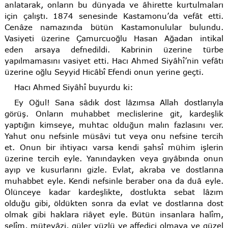
anlatarak, onların bu dünyada ve âhirette kurtulmaları
için çalıştı. 1874 senesinde Kastamonu’da vefât etti.
Cenâze namazında bütün Kastamonulular bulundu.
Vasiyeti üzerine Çamurcuoğlu Hasan Ağadan intikal
eden arsaya defnedildi. Kabrinin üzerine türbe
yapılmamasını vasiyet etti. Hacı Ahmed Siyâhî’nin vefâtı
üzerine oğlu Seyyid Hicâbî Efendi onun yerine geçti.
Hacı Ahmed Siyâhî buyurdu ki:
Ey Oğul! Sana sâdık dost lâzımsa Allah dostlarıyla
görüş. Onların muhabbet meclislerine git, kardeşlik
yaptığın kimseye, muhtac olduğun malın fazlasını ver.
Yahut onu nefsinle müsâvi tut veya onu nefsine tercih
et. Onun bir ihtiyacı varsa kendi şahsî mühim işlerin
üzerine tercih eyle. Yanındayken veya gıyâbında onun
ayıp ve kusurlarını gizle. Evlat, akraba ve dostlarına
muhabbet eyle. Kendi nefsinle beraber ona da duâ eyle.
Ölünceye kadar kardeşlikte, dostlukta sebat lâzım
olduğu gibi, öldükten sonra da evlat ve dostlarına dost
olmak gibi haklara riâyet eyle. Bütün insanlara halîm,
selîm, mütevâzi, güler yüzlü ve affedici olmaya ve güzel