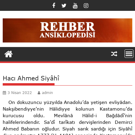
Skip
to
content
Hacı Ahmed Siyâhî
3 Nisan 2022
admin
On dokuzuncu yüzyılda Anadolu’da yetişen evliyâdan.
Nakşibendiyye’nin Hâlidiyye kolunun Kastamonu’da
kurucusu oldu. Mevlânâ Hâlid-i Bağdâdî’nin
halifelerindendir. Sa’dî tarîkatı dervişlerinden Demirci
Ahmed Babanın oğludur. Siyah sarık sardığı için Siyâhî