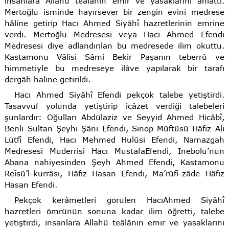
insanlara Allahü teâlânın emir ve yasaklarını anlattı.
Mertoğlu isminde hayırsever bir zengin evini medrese
hâline getirip Hacı Ahmed Siyâhî hazretlerinin emrine
verdi. Mertoğlu Medresesi veya Hacı Ahmed Efendi
Medresesi diye adlandırılan bu medresede ilim okuttu.
Kastamonu Vâlisi Sâmi Bekir Paşanın teberrû ve
himmetiyle bu medreseye ilâve yapılarak bir tarafı
dergâh haline getirildi.
Hacı Ahmed Siyâhî Efendi pekçok talebe yetiştirdi.
Tasavvuf yolunda yetiştirip icâzet verdiği talebeleri
şunlardır: Oğulları Abdülaziz ve Seyyid Ahmed Hicâbî,
Benli Sultan Şeyhi Şâni Efendi, Sinop Müftüsü Hâfız Ali
Lütfî Efendi, Hacı Mehmed Hulûsi Efendi, Namazgah
Medresesi Müderrisi Hacı MustafaEfendi, İnebolu’nun
Abana nahiyesinden Şeyh Ahmed Efendi, Kastamonu
Reîsü’l-kurrâsı, Hâfız Hasan Efendi, Ma’rûfî-zâde Hâfız
Hasan Efendi.
Pekçok kerâmetleri görülen HacıAhmed Siyâhî
hazretleri ömrünün sonuna kadar ilim öğretti, talebe
yetiştirdi, insanlara Allahü teâlânın emir ve yasaklarını