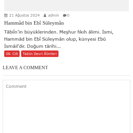
21 Ağustos 2024
admin
0
Hammâd bin Ebî Süleymân
Tâbiîn’in büyüklerinden. Meşhur fıkıh âlimi. İsmi,
Hammâd bin Ebî Süleymân olup, künyesi Ebû
İsmâil’dir. Doğum târihi...
08. Cilt
Tabiin Devri Âlimleri
LEAVE A COMMENT