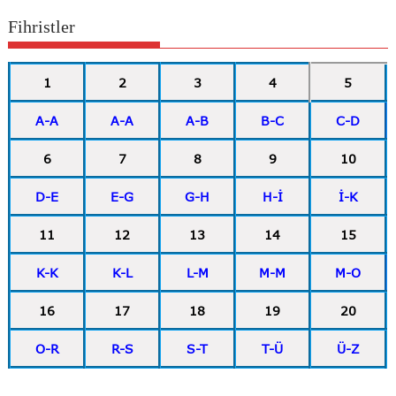
Fihristler
1
2
3
4
5
A-A
A-A
A-B
B-C
C-D
6
7
8
9
10
D-E
E-G
G-H
H-İ
İ-K
11
12
13
14
15
K-K
K-L
L-M
M-M
M-O
16
17
18
19
20
O-R
R-S
S-T
T-Ü
Ü-Z