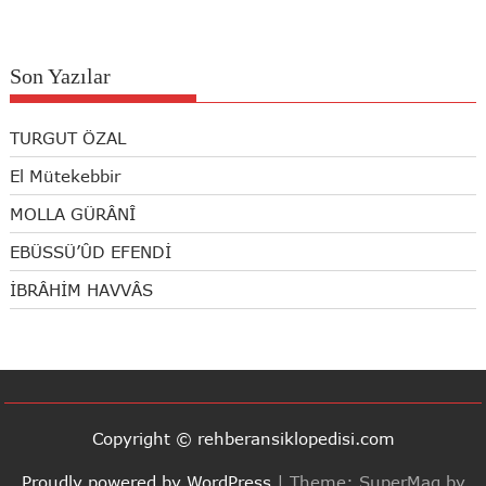
Son Yazılar
TURGUT ÖZAL
El Mütekebbir
MOLLA GÜRÂNÎ
EBÜSSÜ’ÛD EFENDİ
İBRÂHİM HAVVÂS
Copyright © rehberansiklopedisi.com
Proudly powered by WordPress
|
Theme: SuperMag by