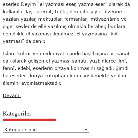
eserler. Deyim “el yazması eser, yazma eser” olarak da
kullanılır. Taş, kiremit, tuğla, deri gibi şeyler üzerine
yazılan yazılar, mektuplar, fermanlar, imtiyaznâme ve
diğer şeyler de elle yazılmış olmakla berâber, bunlara
genellikle el yazması denilmez. El yazmasına “kol
yazması” da denir.
İslâm kültür ve medeniyeti içinde başlıbaşına bir sanat
dalı olarak gelişen el yazması sanatı, yüzbinlerce ilmî,
fennî, edebî, eserlerin ortaya konmasını sağladı. Şimdi
bu eserler, dünyâ kütüphânelerini süslemekte ve ilim
âlemini aydınlatmaktadır.
Devamı
Kategoriler
Kategoriler