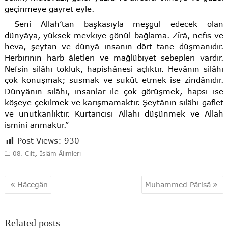
geçinmeye gayret eyle.
Seni Allah’tan başkasıyla meşgul edecek olan
dünyâya, yüksek mevkiye gönül bağlama. Zîrâ, nefis ve
heva, şeytan ve dünyâ insanın dört tane düşmanıdır.
Herbirinin harb âletleri ve mağlûbiyet sebepleri vardır.
Nefsin silâhı tokluk, hapishânesi açlıktır. Hevânın silâhı
çok konuşmak; susmak ve sükût etmek ise zindânıdır.
Dünyânın silâhı, insanlar ile çok görüşmek, hapsi ise
köşeye çekilmek ve karışmamaktır. Şeytânın silâhı gaflet
ve unutkanlıktır. Kurtarıcısı Allahı düşünmek ve Allah
ismini anmaktır.”
Post Views:
930
,
08. Cilt
İslâm Âlimleri
Yazı
Hâcegân
Muhammed Pârisâ
gezinmesi
Related posts