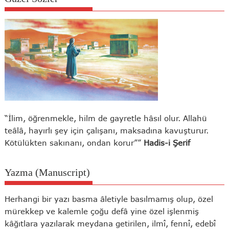
“İlim, öğrenmekle, hilm de gayretle hâsıl olur. Allahü
teâlâ, hayırlı şey için çalışanı, maksadına kavuşturur.
Kötülükten sakınanı, ondan korur””
Hadis-i Şerif
Yazma (Manuscript)
Herhangi bir yazı basma âletiyle basılmamış olup, özel
mürekkep ve kalemle çoğu defâ yine özel işlenmiş
kâğıtlara yazılarak meydana getirilen, ilmî, fennî, edebî