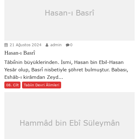
Hasan-ı Basrî
21 Ağustos 2024
admin
0
Hasan-ı Basrî
Tâbiînin büyüklerinden. İsmi, Hasan bin Ebil-Hasan
Yesâr olup, Basrî nisbetiyle şöhret bulmuştur. Babası,
Eshâb-ı kirâmdan Zeyd...
08. Cilt
Tabiin Devri Âlimleri
Hammâd bin Ebî Süleymân