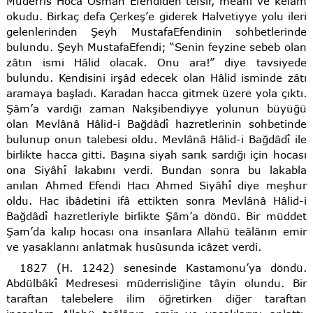
Müderris Hoca Osman Efendiden tefsir, meânî ve kelâm
okudu. Birkaç defa Çerkeş’e giderek Halvetiyye yolu ileri
gelenlerinden Şeyh MustafaEfendinin sohbetlerinde
bulundu. Şeyh MustafaEfendi; “Senin feyzine sebeb olan
zâtın ismi Hâlid olacak. Onu ara!” diye tavsiyede
bulundu. Kendisini irşâd edecek olan Hâlid isminde zâtı
aramaya başladı. Karadan hacca gitmek üzere yola çıktı.
Şâm’a vardığı zaman Nakşibendiyye yolunun büyüğü
olan Mevlânâ Hâlid-i Bağdâdî hazretlerinin sohbetinde
bulunup onun talebesi oldu. Mevlânâ Hâlid-i Bağdâdî ile
birlikte hacca gitti. Başına siyah sarık sardığı için hocası
ona Siyâhî lakabını verdi. Bundan sonra bu lakabla
anılan Ahmed Efendi Hacı Ahmed Siyâhî diye meşhur
oldu. Hac ibâdetini ifâ ettikten sonra Mevlânâ Hâlid-i
Bağdâdî hazretleriyle birlikte Şâm’a döndü. Bir müddet
Şam’da kalıp hocası ona insanlara Allahü teâlânın emir
ve yasaklarını anlatmak husûsunda icâzet verdi.
1827 (H. 1242) senesinde Kastamonu’ya döndü.
Abdülbâkî Medresesi müderrisliğine tâyin olundu. Bir
taraftan talebelere ilim öğretirken diğer taraftan