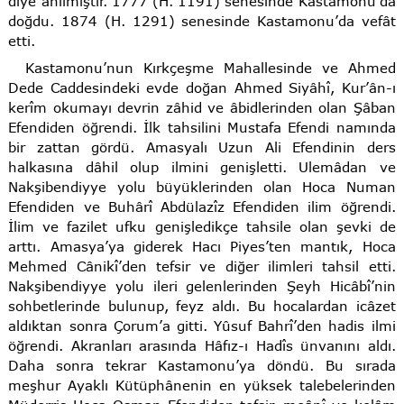
diye anılmıştır. 1777 (H. 1191) senesinde Kastamonu’da
doğdu. 1874 (H. 1291) senesinde Kastamonu’da vefât
etti.
Kastamonu’nun Kırkçeşme Mahallesinde ve Ahmed
Dede Caddesindeki evde doğan Ahmed Siyâhî, Kur’ân-ı
kerîm okumayı devrin zâhid ve âbidlerinden olan Şâban
Efendiden öğrendi. İlk tahsilini Mustafa Efendi namında
bir zattan gördü. Amasyalı Uzun Ali Efendinin ders
halkasına dâhil olup ilmini genişletti. Ulemâdan ve
Nakşibendiyye yolu büyüklerinden olan Hoca Numan
Efendiden ve Buhârî Abdülazîz Efendiden ilim öğrendi.
İlim ve fazilet ufku genişledikçe tahsile olan şevki de
arttı. Amasya’ya giderek Hacı Piyes’ten mantık, Hoca
Mehmed Cânikî’den tefsir ve diğer ilimleri tahsil etti.
Nakşibendiyye yolu ileri gelenlerinden Şeyh Hicâbî’nin
sohbetlerinde bulunup, feyz aldı. Bu hocalardan icâzet
aldıktan sonra Çorum’a gitti. Yûsuf Bahrî’den hadis ilmi
öğrendi. Akranları arasında Hâfız-ı Hadîs ünvanını aldı.
Daha sonra tekrar Kastamonu’ya döndü. Bu sırada
meşhur Ayaklı Kütüphânenin en yüksek talebelerinden