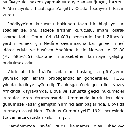
Mu’âviye ile, hakem yapmak sûretiyle anlaştığı için, hazret-i
Ali’den ayrıldı. Trablusgarb’a gitti. Orada İbâdiyye fırkasını
kurdu.
İbâdiyye’nin kurucusu hakkında fazla bir bilgi yoktur.
İbâdiler de, onu sâdece fırkanın kurucusu, imâmı olarak
tanımaktadır. Onun, 64 (M.683) senesinde İbn-i Zübeyr’e
yardım etmek için Medîne savunmasına katılığı ve Emevî
idârecileriyle ve husûsen Abdülmelik bin Mervan ile 65-86
(M. 685-705) dostâne münâsebetler kurmaya çalıştığı
bildirilmektedir.
Abdullah bin İbâd’ın adamları başlangıçta görüşlerini
yaymak için etrâfa propagandacılar gönderdiler. H.153
yılında, halîfeye isyân edip Trablusgarb’ı ele geçirdiler. Kuzey
Afrika’da Kayravan’da, Libya ve Tunus’ta geçici hükûmetler
kurdular. Arap Yarımadasında, Umman’da kurdukları idâre
günümüze kadar gelmiştir. Yirminci asır başlarında, Libya’da
kurmaya çalıştıkları “Trablus Cumhûriyeti” 1921 senesinde
İtalyanlarca ortadan kaldırılmıştır.
Zamânımızda siyâsî gücü kalmamış olan İbâdiyye