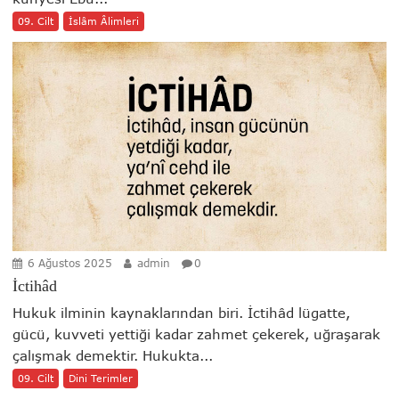
09. Cilt
İslâm Âlimleri
6 Ağustos 2025
admin
0
İctihâd
Hukuk ilminin kaynaklarından biri. İctihâd lügatte,
gücü, kuvveti yettiği kadar zahmet çekerek, uğraşarak
çalışmak demektir. Hukukta...
09. Cilt
Dini Terimler