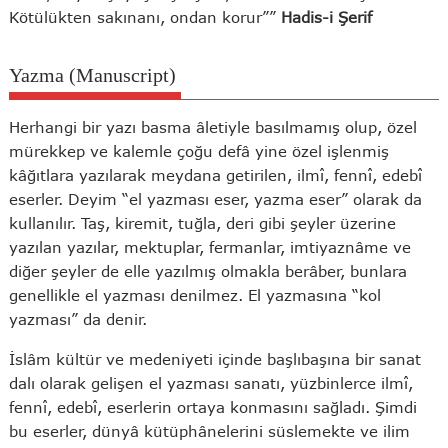
Kötülükten sakınanı, ondan korur””
Hadis-i Şerif
Yazma (Manuscript)
Herhangi bir yazı basma âletiyle basılmamış olup, özel
mürekkep ve kalemle çoğu defâ yine özel işlenmiş
kâğıtlara yazılarak meydana getirilen, ilmî, fennî, edebî
eserler. Deyim “el yazması eser, yazma eser” olarak da
kullanılır. Taş, kiremit, tuğla, deri gibi şeyler üzerine
yazılan yazılar, mektuplar, fermanlar, imtiyaznâme ve
diğer şeyler de elle yazılmış olmakla berâber, bunlara
genellikle el yazması denilmez. El yazmasına “kol
yazması” da denir.
İslâm kültür ve medeniyeti içinde başlıbaşına bir sanat
dalı olarak gelişen el yazması sanatı, yüzbinlerce ilmî,
fennî, edebî, eserlerin ortaya konmasını sağladı. Şimdi
bu eserler, dünyâ kütüphânelerini süslemekte ve ilim