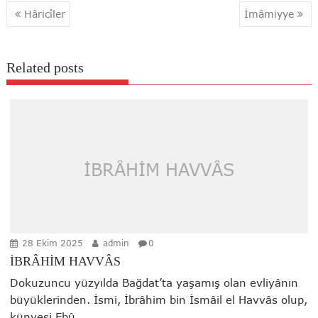
Yazı
Hâricîler
İmâmiyye
gezinmesi
Related posts
İBRÂHİM HAVVÂS
28 Ekim 2025
admin
0
İBRÂHİM HAVVÂS
Dokuzuncu yüzyılda Bağdat’ta yaşamış olan evliyânın
büyüklerinden. İsmi, İbrâhim bin İsmâil el Havvâs olup,
künyesi Ebû...