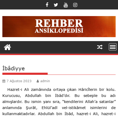
Skip
to
content
İbâdiyye
7 Ağustos 2023
admin
Hazret-i Ali zamânında ortaya çıkan Hâricîlerin bir kolu.
Kurucusu, Abdullah bin İbâd’dır. Bu sebeple bu adı
almışlardır. Bu ismin yanı sıra, “kendilerini Allah’a satanlar”
anlamında Şurât, Ehlül’adl vel-istikâmet isimlerini de
kullanmaktadırlar. Abdullah bin İbâd, hazret-i Ali, hazret-i