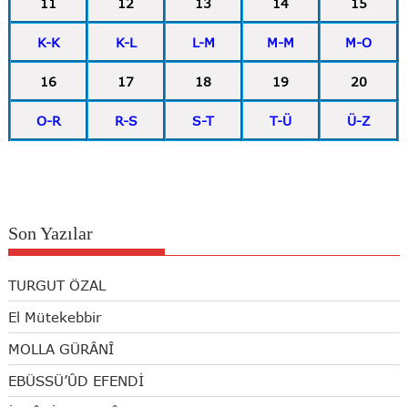
11
12
13
14
15
K-K
K-L
L-M
M-M
M-O
16
17
18
19
20
O-R
R-S
S-T
T-Ü
Ü-Z
Son Yazılar
TURGUT ÖZAL
El Mütekebbir
MOLLA GÜRÂNÎ
EBÜSSÜ’ÛD EFENDİ