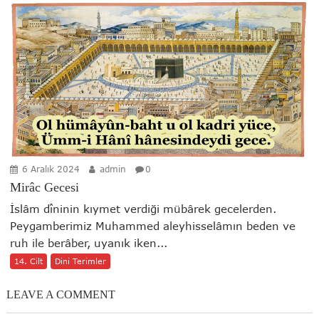
6 Aralık 2024
admin
0
Mirâc Gecesi
İslâm dîninin kıymet verdiği mübârek gecelerden.
Peygamberimiz Muhammed aleyhisselâmın beden ve
ruh ile berâber, uyanık iken...
14. Cilt
Dini Terimler
LEAVE A COMMENT