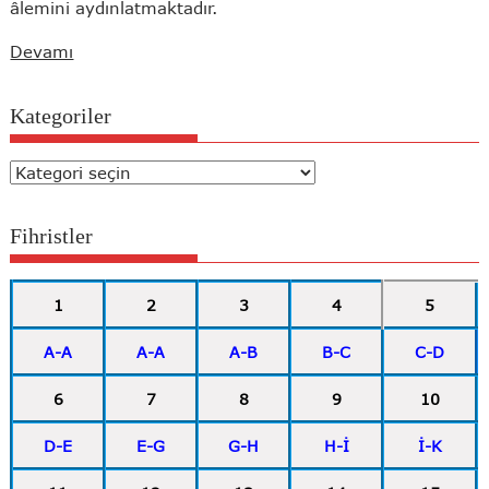
âlemini aydınlatmaktadır.
Devamı
Kategoriler
Kategoriler
Fihristler
1
2
3
4
5
A-A
A-A
A-B
B-C
C-D
6
7
8
9
10
D-E
E-G
G-H
H-İ
İ-K