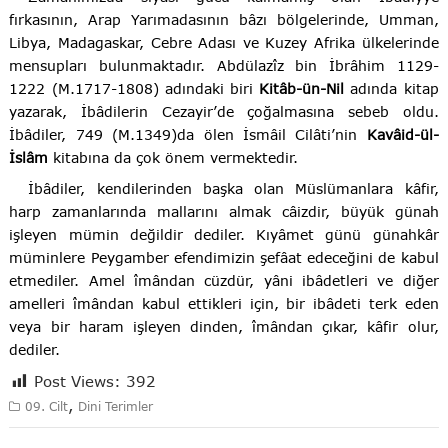
fırkasının, Arap Yarımadasının bâzı bölgelerinde, Umman,
Libya, Madagaskar, Cebre Adası ve Kuzey Afrika ülkelerinde
mensupları bulunmaktadır. Abdülazîz bin İbrâhim 1129-
1222 (M.1717-1808) adındaki biri
Kitâb-ün-Nil
adında kitap
yazarak, İbâdilerin Cezayir’de çoğalmasına sebeb oldu.
İbâdiler, 749 (M.1349)da ölen İsmâil Cilâti’nin
Kavâid-ül-
İslâm
kitabına da çok önem vermektedir.
İbâdiler, kendilerinden başka olan Müslümanlara kâfir,
harp zamanlarında mallarını almak câizdir, büyük günah
işleyen mümin değildir dediler. Kıyâmet günü günahkâr
müminlere Peygamber efendimizin şefâat edeceğini de kabul
etmediler. Amel îmândan cüzdür, yâni ibâdetleri ve diğer
amelleri îmândan kabul ettikleri için, bir ibâdeti terk eden
veya bir haram işleyen dinden, îmândan çıkar, kâfir olur,
dediler.
Post Views:
392
,
09. Cilt
Dini Terimler