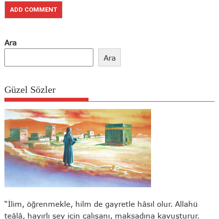
Ara
Ara
Güzel Sözler
“İlim, öğrenmekle, hilm de gayretle hâsıl olur. Allahü
teâlâ, hayırlı şey için çalışanı, maksadına kavuşturur.