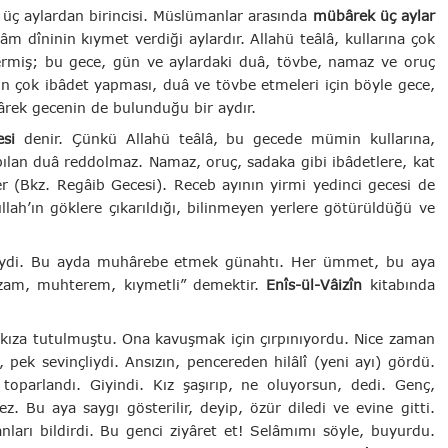
 üç aylardan birincisi. Müslümanlar arasında
mübârek üç aylar
m dîninin kıymet verdiği aylardır. Allahü teâlâ, kullarına çok
vermiş; bu gece, gün ve aylardaki duâ, tövbe, namaz ve oruç
ının çok ibâdet yapması, duâ ve tövbe etmeleri için böyle gece,
bârek gecenin de bulunduğu bir aydır.
esi
denir. Çünkü Allahü teâlâ, bu gecede mümin kullarına,
apılan duâ reddolmaz. Namaz, oruç, sadaka gibi ibâdetlere, kat
er (Bkz. Regâib Gecesi). Receb ayının yirmi yedinci gecesi de
llah’ın göklere çıkarıldığı, bilinmeyen yerlere götürüldüğü ve
liydi. Bu ayda muhârebe etmek günahtı. Her ümmet, bu aya
zam, muhterem, kıymetli” demektir.
Enîs-ül-Vâizîn
kitabında
 kıza tutulmuştu. Ona kavuşmak için çırpınıyordu. Nice zaman
 pek sevinçliydi. Ansızın, pencereden hilâlî (yeni ayı) gördü.
toparlandı. Giyindi. Kız şaşırıp, ne oluyorsun, dedi. Genç,
. Bu aya saygı gösterilir, deyip, özür diledi ve evine gitti.
nları bildirdi. Bu genci ziyâret et! Selâmımı söyle, buyurdu.