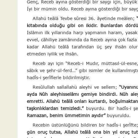
Genç, Receb ayına gösterdiği bir saygı için, büyü
İyi bir mümin oldu. Receb ayına gösterdiği bir sayg
Allahü teâlâ Tevbe sûresi 36. âyetinde meâlen;
kitabında olduğu gibi on ikidir. Bunlardan dör
İslâmın ilk yıllarında harp yapmanın haram, yasak
evvel, câhiliye zamânında da Receb ayına çok fazla
kadar Allahü teâlâ tarafından üç şey ihsân olur
etmeden iyilik ve ihsân.
Receb ayı için “Receb-i Mudır, müttasıl-ül-esne
sâbık ve şehr-ül-ferd…” gibi isimler de kullanılmıştı
hadîs-i şerîflerle bildirilmiştir.
Resûlullah sallallahü aleyhi ve sellem;
“Uyanını
ayda Nûh aleyhisselâmı gemiye bindirdi. Nûh ale
emretti. Allahü teâlâ onları kurtardı, boğulmakta
taşkınlıklardan temizledi.”
buyurdu. Bir hadîs-i şe
Ramazan, benim ümmetimin ayıdır”
buyuruldu.
Recebin üstünlüğünü bildiren bir hadîs-i şerîft
gün oruç tutsa, Allahü teâlâ ona bin yıl oruç tut