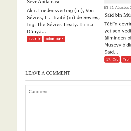
Sevr Antlaması
21 Ağustos
Alm. Friedensvertrag (m), Von
Saîd bin Mü
Sévres, Fr. Traité (m) de Sévres,
Tâbiîn devr
İng. The Sévres Treaty. Birinci
yetişen yedi
Dünyâ...
âliminden bi
17. Cilt
Yakın Tarih
Müseyyib’di
Saîd...
17. Cilt
Tabii
LEAVE A COMMENT