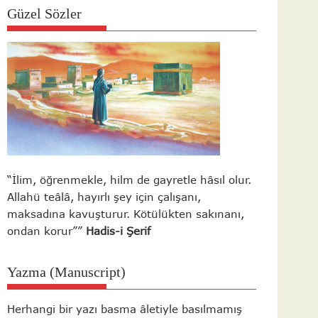
Güzel Sözler
“İlim, öğrenmekle, hilm de gayretle hâsıl olur.
Allahü teâlâ, hayırlı şey için çalışanı,
maksadına kavuşturur. Kötülükten sakınanı,
ondan korur””
Hadis-i Şerif
Yazma (Manuscript)
Herhangi bir yazı basma âletiyle basılmamış