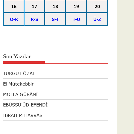
16
17
18
19
20
O-R
R-S
S-T
T-Ü
Ü-Z
Son Yazılar
TURGUT ÖZAL
El Mütekebbir
MOLLA GÜRÂNÎ
EBÜSSÜ’ÛD EFENDİ
İBRÂHİM HAVVÂS