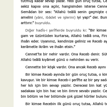
tutmuş kadar sevap yazar. Yedi gün oruç tutsa, Ce
sekiz kapısı ona açılır, hangisinden isterse Cen
Semâdan bir ses: “Allahü teâlâ senin geçmişte o
amelini
(yâni, ibâdet ve işlerini)
iyi yap!” der. Bu
arttırır.”
buyruldu.
Diğer hadîs-i şerîflerde buyruldu ki:
“Bir kimse
gam ve üzüntüden kurtarsa, Allahü teâlâ ona, Fir
ihsân eder. Uyanınız, kendinize geliniz ve Receb a
kerâmetle ikrâm ve ihsân etsin.”
Cennet’te bir nehir vardır. Ona Receb denir. Sü
Allahü teâlâ kıyâmet günü o nehirden su verir.
Cennette bir köşk vardır. Ona ancak Receb ayını 
Bir kimse Receb ayında bir gün oruç tutsa, o kim
kavuşur. Ve bir kimse Receb-i şerîfte az bir şey sad
her kılı için bin sevap yazılır. Derecesi bin kat
sadakası için bin hac ve bin ömre sevabı yazılır. C
bin bölüm ve her bölümde çok güzel hûriler bulunu
Bir kimse Recebin ilk günü oruç tutsa, Allahü t