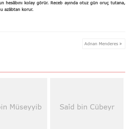
n hesâbını kolay görür. Receb ayında otuz gün oruç tutana,
nu azâbtan korur.
Adnan Menderes
bin Müseyyib
Saîd bin Cübeyr