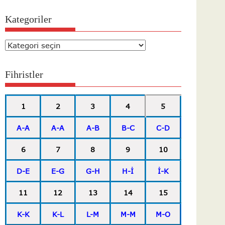
Kategoriler
Kategoriler
Fihristler
1
2
3
4
5
A-A
A-A
A-B
B-C
C-D
6
7
8
9
10
D-E
E-G
G-H
H-İ
İ-K
11
12
13
14
15
K-K
K-L
L-M
M-M
M-O