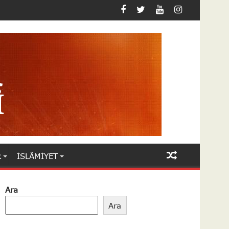
R
İSLÂMIYET
Ara
Ara