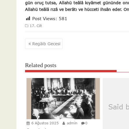
gün oruç tutsa, Allahü teâlâ kıyâmet gününde onu
Allahü teâlâ rızâ ve berâtı ve hücceti ihsân eder. O
Post Views:
581
17. Cilt
Yazı
Regâib Gecesi
gezinmesi
Related posts
Saîd 
6 Ağustos 2025
admin
0