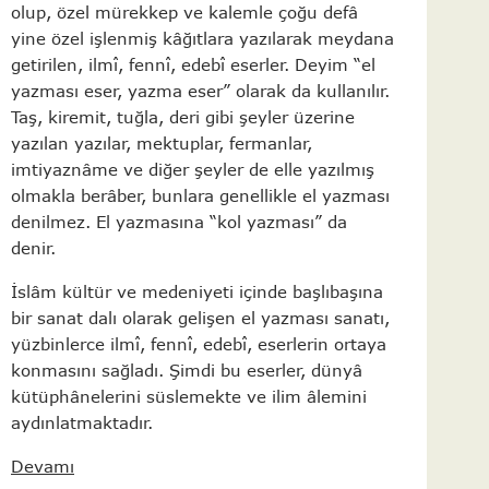
olup, özel mürekkep ve kalemle çoğu defâ
yine özel işlenmiş kâğıtlara yazılarak meydana
getirilen, ilmî, fennî, edebî eserler. Deyim “el
yazması eser, yazma eser” olarak da kullanılır.
Taş, kiremit, tuğla, deri gibi şeyler üzerine
yazılan yazılar, mektuplar, fermanlar,
imtiyaznâme ve diğer şeyler de elle yazılmış
olmakla berâber, bunlara genellikle el yazması
denilmez. El yazmasına “kol yazması” da
denir.
İslâm kültür ve medeniyeti içinde başlıbaşına
bir sanat dalı olarak gelişen el yazması sanatı,
yüzbinlerce ilmî, fennî, edebî, eserlerin ortaya
konmasını sağladı. Şimdi bu eserler, dünyâ
kütüphânelerini süslemekte ve ilim âlemini
aydınlatmaktadır.
Devamı