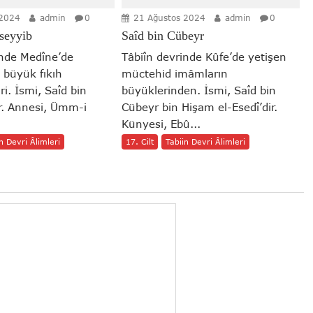
 2024
admin
0
21 Ağustos 2024
admin
0
seyyib
Saîd bin Cübeyr
inde Medîne’de
Tâbiîn devrinde Kûfe’de yetişen
 büyük fıkıh
müctehid imâmların
ri. İsmi, Saîd bin
büyüklerinden. İsmi, Saîd bin
r. Annesi, Ümm-i
Cübeyr bin Hişam el-Esedî’dir.
Künyesi, Ebû...
n Devri Âlimleri
17. Cilt
Tabiin Devri Âlimleri