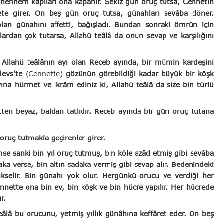
hennem kapıları ona kapanır. Sekiz gün oruç tutsa, Cennetin
nete girer. On beş gün oruç tutsa, günahları sevâba döner.
lan günahını affetti, bağışladı. Bundan sonraki ömrün için
nlardan çok tutarsa, Allahü teâlâ da onun sevap ve karşılığını
 Allahü teâlânın ayı olan Receb ayında, bir mümin kardeşini
devs’te
(Cennette)
gözünün görebildiği kadar büyük bir köşk
yına hürmet ve ikrâm ediniz ki, Allahü teâlâ da size bin türlü
tten beyaz, baldan tatlıdır. Receb ayında bir gün oruç tutana
oruç tutmakla geçirenler girer.
se sanki bin yıl oruç tutmuş, bin köle azâd etmiş gibi sevâba
aka verse, bin altın sadaka vermiş gibi sevap alır. Bedenindeki
 yükselir. Bin günahı yok olur. Hergünkü orucu ve verdiği her
ennette ona bin ev, bin köşk ve bin hücre yapılır. Her hücrede
r.
eâlâ bu orucunu, yetmiş yıllık günâhına keffâret eder. On beş