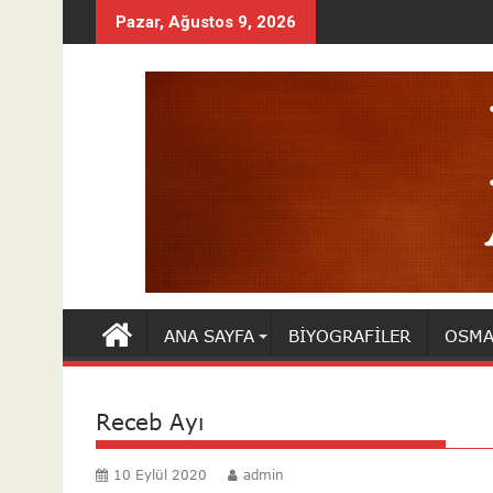
Skip
Pazar, Ağustos 9, 2026
to
content
ANA SAYFA
BIYOGRAFILER
OSMA
Receb Ayı
10 Eylül 2020
admin