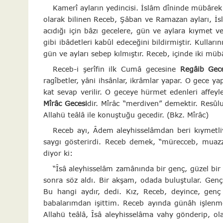
Kamerî ayların yedincisi. İslâm dîninde mübârek
olarak bilinen Receb, Şâban ve Ramazan ayları, İslâ
acıdığı için bâzı gecelere, gün ve aylara kıymet 
gibi ibâdetleri kabûl edeceğini bildirmiştir. Kullar
gün ve ayları sebep kılmıştır. Receb, içinde iki mü
Receb-i şerîfin ilk Cumâ gecesine
Regâib Gec
ragîbetler, yâni ihsânlar, ikrâmlar yapar. O gece y
kat sevap verilir. O geceye hürmet edenleri affeyl
Mîrâc Gecesi
dir. Mîrâc “merdiven” demektir. Resûlu
Allahü teâlâ ile konuştuğu gecedir. (Bkz. Mîrâc)
Receb ayı, Âdem aleyhisselâmdan beri kıymet
saygı gösterirdi. Receb demek, “mürecceb, muaz
diyor ki:
“Îsâ aleyhisselâm zamânında bir genç, güzel bir
sonra söz aldı. Bir akşam, odada buluştular. Genç,
Bu hangi aydır, dedi. Kız, Receb, deyince, genç 
babalarımdan işittim. Receb ayında günâh işlenmez
Allahü teâlâ, Îsâ aleyhisselâma vahy gönderip, ola