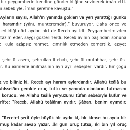
k bir peygamberin kendine gönderildiğine sevinerek îmân etti.
ı sebebiyle, îmân şerefine kavuştu.”
“Ayların sayısı, Allah’ın yanında gökleri ve yeri yarattığı günkü
dü haramdır
(yâni, muhteremdir).” buyuruyor. Daha önce ve
 edildiği dört aydan biri de Receb ayı idi. Peygamberimizden
 tâzim eder, saygı gösterirlerdi. Receb ayının başından sonuna
: Kula azâpsız rahmet, cimrilik etmeden cömertlik, eziyet
, şehr-ül-asem, şehrullah-il-ehab, şehr-ül-mutahhar, şehr-üs-
r. Bu isimlerle anılmasının ayrı ayrı sebepleri vardır. Bir çoğu
z ve biliniz ki, Receb ayı haram aylardandır. Allahü teâlâ bu
yhisselâm gemide oruç tuttu ve yanında olanların tutmasını
n korudu. Ve Allahü teâlâ yeryüzünü tûfan sebebiyle küfür ve
rîfte;
“Receb, Allahü teâlânın ayıdır. Şâban, benim ayımdır.
e;
“Receb-i şerîf öyle büyük bir aydır ki, bir kimse bu ayda bir
muş kadar sevap yazar. İki gün oruç tutsa, iki bin yıl oruç