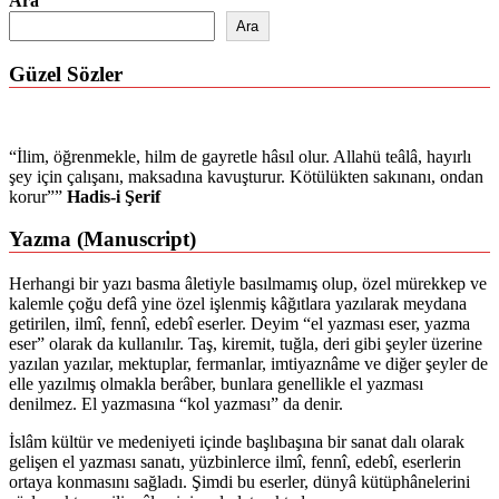
Ara
Ara
Güzel Sözler
“İlim, öğrenmekle, hilm de gayretle hâsıl olur. Allahü teâlâ, hayırlı
şey için çalışanı, maksadına kavuşturur. Kötülükten sakınanı, ondan
korur””
Hadis-i Şerif
Yazma (Manuscript)
Herhangi bir yazı basma âletiyle basılmamış olup, özel mürekkep ve
kalemle çoğu defâ yine özel işlenmiş kâğıtlara yazılarak meydana
getirilen, ilmî, fennî, edebî eserler. Deyim “el yazması eser, yazma
eser” olarak da kullanılır. Taş, kiremit, tuğla, deri gibi şeyler üzerine
yazılan yazılar, mektuplar, fermanlar, imtiyaznâme ve diğer şeyler de
elle yazılmış olmakla berâber, bunlara genellikle el yazması
denilmez. El yazmasına “kol yazması” da denir.
İslâm kültür ve medeniyeti içinde başlıbaşına bir sanat dalı olarak
gelişen el yazması sanatı, yüzbinlerce ilmî, fennî, edebî, eserlerin
ortaya konmasını sağladı. Şimdi bu eserler, dünyâ kütüphânelerini