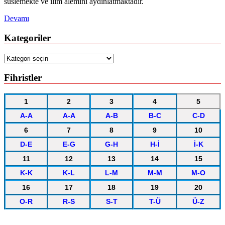
süslemekte ve ilim âlemini aydınlatmaktadır.
Devamı
Kategoriler
Kategoriler
Fihristler
1
2
3
4
5
A-A
A-A
A-B
B-C
C-D
6
7
8
9
10
D-E
E-G
G-H
H-İ
İ-K
11
12
13
14
15
K-K
K-L
L-M
M-M
M-O
16
17
18
19
20
O-R
R-S
S-T
T-Ü
Ü-Z