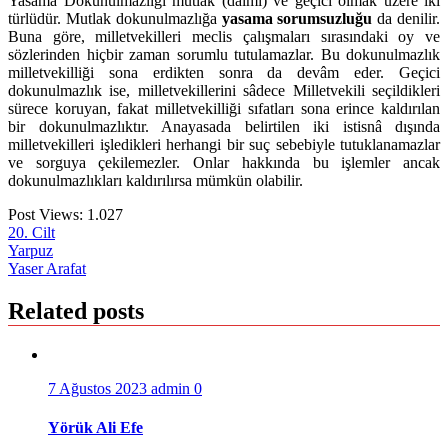
Yasama Dokunulmazlığı mutlak (dâimî) ve geçici olmak üzere iki
türlüdür. Mutlak dokunulmazlığa
yasama sorumsuzluğu
da denilir.
Buna göre, milletvekilleri meclis çalışmaları sırasındaki oy ve
sözlerinden hiçbir zaman sorumlu tutulamazlar. Bu dokunulmazlık
milletvekilliği sona erdikten sonra da devâm eder. Geçici
dokunulmazlık ise, milletvekillerini sâdece Milletvekili seçildikleri
sürece koruyan, fakat milletvekilliği sıfatları sona erince kaldırılan
bir dokunulmazlıktır. Anayasada belirtilen iki istisnâ dışında
milletvekilleri işledikleri herhangi bir suç sebebiyle tutuklanamazlar
ve sorguya çekilemezler. Onlar hakkında bu işlemler ancak
dokunulmazlıkları kaldırılırsa mümkün olabilir.
Post Views:
1.027
20. Cilt
Yazı
Yarpuz
Yaser Arafat
gezinmesi
Related posts
7 Ağustos 2023
admin
0
Yörük Ali Efe