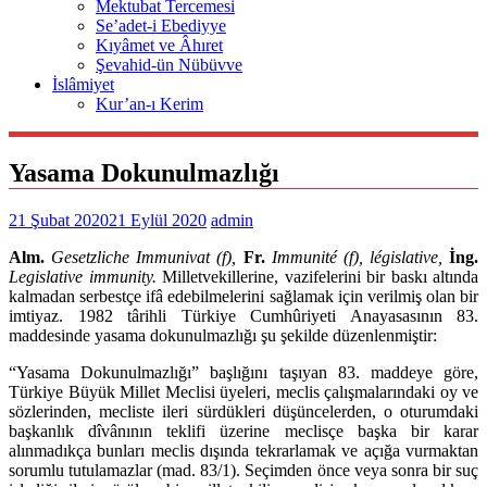
Mektubat Tercemesi
Se’adet-i Ebediyye
Kıyâmet ve Âhıret
Şevahid-ün Nübüvve
İslâmiyet
Kur’an-ı Kerim
Yasama Dokunulmazlığı
21 Şubat 2020
21 Eylül 2020
admin
Alm.
Gesetzliche Immunivat (f),
Fr.
Immunité (f), législative,
İng.
Legislative immunity.
Milletvekillerine, vazifelerini bir baskı altında
kalmadan serbestçe ifâ edebilmelerini sağlamak için verilmiş olan bir
imtiyaz. 1982 târihli Türkiye Cumhûriyeti Anayasasının 83.
maddesinde yasama dokunulmazlığı şu şekilde düzenlenmiştir:
“Yasama Dokunulmazlığı” başlığını taşıyan 83. maddeye göre,
Türkiye Büyük Millet Meclisi üyeleri, meclis çalışmalarındaki oy ve
sözlerinden, mecliste ileri sürdükleri düşüncelerden, o oturumdaki
başkanlık dîvânının teklifi üzerine meclisçe başka bir karar
alınmadıkça bunları meclis dışında tekrarlamak ve açığa vurmaktan
sorumlu tutulamazlar (mad. 83/1). Seçimden önce veya sonra bir suç