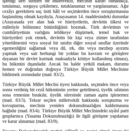
işlediği ileri sürülen bir milletvekili, meclisin kararı olmadıkça,
tutulamaz, sorguya çekilemez, tutuklanamaz ve yargılanamaz. Ağır
cezâyı gerektiren suç üstü hâli ve seçimlerden önce soruşturmasına
başlanılmış olmak kaydıyla, Anayasanın 14. maddesindeki durumlar
(Anayasada yer alan hak ve hürriyetlerin, devletin ülkesi ve
milletiyle bölünmez bütünlüğünü bozmak, Türk devletinin ve
cumhûriyetinin varlığını tehlikeye düşürmek, temel hak ve
hürriyetleri yok etmek, devletin bir kişi veya zümre tarafından
yönetilmesini veya sosyal bir sınıfın diğer sosyal sınıflar üzerinde
egemenliğini sağlamak veya dil, ırk, din veya mezhep ayırımı
yapmak veya sair herhangi bir yoldan bu kavram ve görüşlere
dayanan bir devlet kurmak maksadıyla kötüye kullanılmış olması),
bu hükmün dışındadır. Ancak bu halde yetkili makam, durumu
hemen ve doğrudan doğruya Türkiye Büyük Millet Meclisine
bildirmek zorundadır (mad. 83/2).
Türkiye Büyük Millet Meclisi üyesi hakkında, seçimden önce veya
sonra verilmiş bir cezâ hükmünün yerine getirilmesi, üyelik sıfatının
sona ermesine bırakılır, üyelik süresinde zaman aşımı işlenemez
(mad. 83/3). Tekrar seçilen milletvekili hakkında soruşturma ve
kovuşturma, meclisin yeniden dokunulmazlığını kaldırmasına
bağlıdır (mad. 83/4). Türkiye Büyük Millet Meclisindeki siyâsî parti
gruplarınca (Yasama Dokunulmazlığı) ile ilgili görüşme yapılamaz
ve karar alınamaz (mad. 83/9).