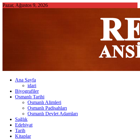
Skip
Pazar, Ağustos 9, 2026
to
content
Ana Sayfa
idari
Biyografiler
Osmanlı Tarihi
Osmanlı Alimleri
Osmanlı Padişahları
Osmanlı Devlet Adamları
Sağlık
Edebiyat
Tarih
Kitaplar