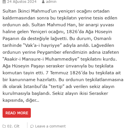
24 Ağustos 2024
admin
Sultan İkinci Mahmud’un yeniçeri ocağını ortadan
kaldırmasından sonra bu teşkilatın yerine tesis edilen
ordunun adı. Sultan Mahmud Han, bir anarşi yuvası
haline gelen Yeniçeri ocağını, 1826’da Ağa Hüseyin
Paşanın da desteğiyle lağvetti. Bu durum, Osmanlı
tarihinde “Vak’a-i hayriyye” adıyla anıldı. Lağvedilen
ordunun yerine Peygamber efendimizin adına izafeten
“Asakir-i Mansure-i Muhammediye” teşkilatını kurdu.
Ağa Hüseyin Paşayı serasker ünvanıyla bu teşkilata
komutan tayin etti. 7 Temmuz 1826’da bu teşkilata ait
bir kanunname hazırlattı. Bu ordunun teşkilatlanmasına
ilk olarak İstanbul’da “tertip” adı verilen sekiz alayın
kurulmasıyla başlandı. Sekiz alayın ikisi Serasker
kapısında, diğer…
READ MORE
02. Cilt
Leave a comment