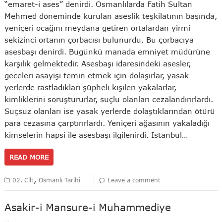
“emaret-i ases” denirdi. Osmanlılarda Fatih Sultan
Mehmed döneminde kurulan aseslik teşkilatının başında,
yeniçeri ocağını meydana getiren ortalardan yirmi
sekizinci ortanın çorbacısı bulunurdu. Bu çorbacıya
asesbaşı denirdi. Bugünkü manada emniyet müdürüne
karşılık gelmektedir. Asesbaşı idaresindeki asesler,
geceleri asayişi temin etmek için dolaşırlar, yasak
yerlerde rastladıkları şüpheli kişileri yakalarlar,
kimliklerini soruştururlar, suçlu olanları cezalandırırlardı.
Suçsuz olanları ise yasak yerlerde dolaştıklarından ötürü
para cezasına çarptırırlardı. Yeniçeri ağasının yakaladığı
kimselerin hapsi ile asesbaşı ilgilenirdi. İstanbul…
READ MORE
,
02. Cilt
Osmanlı Tarihi
Leave a comment
Asakir-i Mansure-i Muhammediye