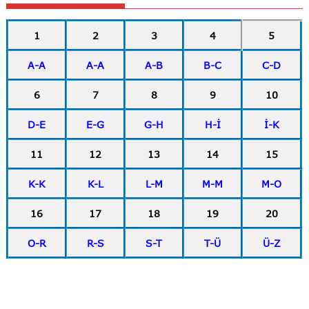
1
2
3
4
5
A-A
A-A
A-B
B-C
C-D
6
7
8
9
10
D-E
E-G
G-H
H-İ
İ-K
11
12
13
14
15
K-K
K-L
L-M
M-M
M-O
16
17
18
19
20
O-R
R-S
S-T
T-Ü
Ü-Z