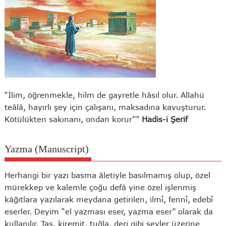
“İlim, öğrenmekle, hilm de gayretle hâsıl olur. Allahü
teâlâ, hayırlı şey için çalışanı, maksadına kavuşturur.
Kötülükten sakınanı, ondan korur””
Hadis-i Şerif
Yazma (Manuscript)
Herhangi bir yazı basma âletiyle basılmamış olup, özel
mürekkep ve kalemle çoğu defâ yine özel işlenmiş
kâğıtlara yazılarak meydana getirilen, ilmî, fennî, edebî
eserler. Deyim “el yazması eser, yazma eser” olarak da
kullanılır. Taş, kiremit, tuğla, deri gibi şeyler üzerine