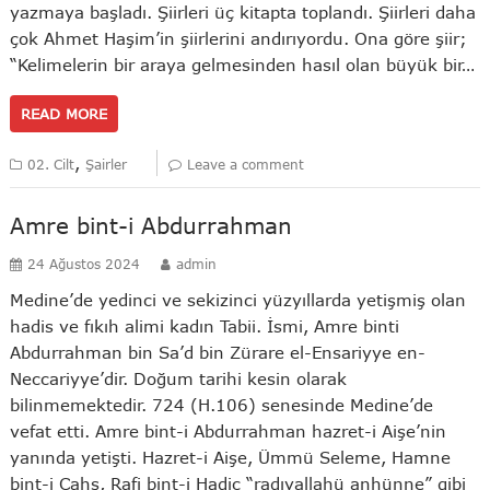
yazmaya başladı. Şiirleri üç kitapta toplandı. Şiirleri daha
çok Ahmet Haşim’in şiirlerini andırıyordu. Ona göre şiir;
“Kelimelerin bir araya gelmesinden hasıl olan büyük bir…
READ MORE
,
02. Cilt
Şairler
Leave a comment
Amre bint-i Abdurrahman
24 Ağustos 2024
admin
Medine’de yedinci ve sekizinci yüzyıllarda yetişmiş olan
hadis ve fıkıh alimi kadın Tabii. İsmi, Amre binti
Abdurrahman bin Sa’d bin Zürare el-Ensariyye en-
Neccariyye’dir. Doğum tarihi kesin olarak
bilinmemektedir. 724 (H.106) senesinde Medine’de
vefat etti. Amre bint-i Abdurrahman hazret-i Aişe’nin
yanında yetişti. Hazret-i Aişe, Ümmü Seleme, Hamne
bint-i Cahş, Rafi bint-i Hadic “radıyallahü anhünne” gibi