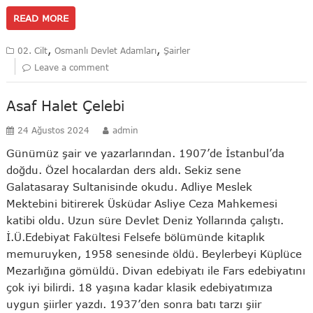
READ MORE
,
,
02. Cilt
Osmanlı Devlet Adamları
Şairler
Leave a comment
Asaf Halet Çelebi
24 Ağustos 2024
admin
Günümüz şair ve yazarlarından. 1907’de İstanbul’da
doğdu. Özel hocalardan ders aldı. Sekiz sene
Galatasaray Sultanisinde okudu. Adliye Meslek
Mektebini bitirerek Üsküdar Asliye Ceza Mahkemesi
katibi oldu. Uzun süre Devlet Deniz Yollarında çalıştı.
İ.Ü.Edebiyat Fakültesi Felsefe bölümünde kitaplık
memuruyken, 1958 senesinde öldü. Beylerbeyi Küplüce
Mezarlığına gömüldü. Divan edebiyatı ile Fars edebiyatını
çok iyi bilirdi. 18 yaşına kadar klasik edebiyatımıza
uygun şiirler yazdı. 1937’den sonra batı tarzı şiir