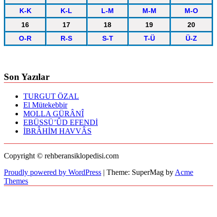
K-K
K-L
L-M
M-M
M-O
16
17
18
19
20
O-R
R-S
S-T
T-Ü
Ü-Z
Son Yazılar
TURGUT ÖZAL
El Mütekebbir
MOLLA GÜRÂNÎ
EBÜSSÜ’ÛD EFENDİ
İBRÂHİM HAVVÂS
Copyright © rehberansiklopedisi.com
Proudly powered by WordPress
|
Theme: SuperMag by
Acme
Themes