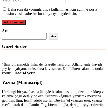
Daha sonraki yorumlarımda kullanılması için adım, e-posta
adresim ve site adresim bu tarayıcıya kaydedilsin.
Ara
Ara
Güzel Sözler
“İlim, öğrenmekle, hilm de gayretle hâsıl olur. Allahü teâlâ, hayırlı
şey için çalışanı, maksadına kavuşturur. Kötülükten sakınanı, ondan
korur””
Hadis-i Şerif
Yazma (Manuscript)
Herhangi bir yazı basma âletiyle basılmamış olup, özel mürekkep ve
kalemle çoğu defâ yine özel işlenmiş kâğıtlara yazılarak meydana
getirilen, ilmî, fennî, edebî eserler. Deyim “el yazması eser, yazma
eser” olarak da kullanılır. Taş, kiremit, tuğla, deri gibi şeyler üzerine