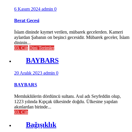
6 Kasım 2024
admin
0
Berat Gecesi
İslam dininde kıymet verilen, mübarek gecelerden. Kameri
aylardan Şabanın on beşinci gecesidir. Mübarek geceler, İslam
dininin...
03. Cilt
Dini Terimler
BAYBARS
20 Aralık 2023
admin
0
BAYBARS
Memluklülerin dördüncü sultanı. Asıl adı Seyfeddin olup,
1223 yılında Kıpçak ülkesinde doğdu. Ülkesine yapılan
akınlardan birinde...
03. Cilt
Bağışıklık