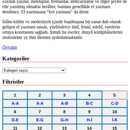
yazılan yazılar, mektuplar, fermanlar, imtiyaznâme ve diğer şeyler de
elle yazılmış olmakla berâber, bunlara genellikle el yazması
denilmez. El yazmasına “kol yazması” da denir.
İslâm kültür ve medeniyeti içinde başlıbaşına bir sanat dalı olarak
gelişen el yazması sanatı, yüzbinlerce ilmî, fennî, edebî, eserlerin
ortaya konmasını sağladı. Şimdi bu eserler, dünyâ kütüphânelerini
süslemekte ve ilim âlemini aydınlatmaktadır.
Devamı
Kategoriler
Kategoriler
Fihristler
1
2
3
4
5
A-A
A-A
A-B
B-C
C-D
6
7
8
9
10
D-E
E-G
G-H
H-İ
İ-K
11
12
13
14
15