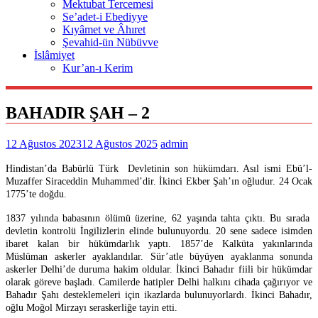
Mektubat Tercemesi
Se’adet-i Ebediyye
Kıyâmet ve Âhıret
Şevahid-ün Nübüvve
İslâmiyet
Kur’an-ı Kerim
BAHADIR ŞAH – 2
12 Ağustos 2023
12 Ağustos 2025
admin
Hindistan’da Babürlü Türk Devletinin son hükümdarı. Asıl ismi Ebü’l-
Muzaffer Siraceddin Muhammed’dir. İkinci Ekber Şah’ın oğludur. 24 Ocak
1775’te doğdu.
1837 yılında babasının ölümü üzerine, 62 yaşında tahta çıktı. Bu sırada
devletin kontrolü İngilizlerin elinde bulunuyordu. 20 sene sadece isimden
ibaret kalan bir hükümdarlık yaptı. 1857’de Kalküta yakınlarında
Müslüman askerler ayaklandılar. Sür’atle büyüyen ayaklanma sonunda
askerler Delhi’de duruma hakim oldular. İkinci Bahadır fiili bir hükümdar
olarak göreve başladı. Camilerde hatipler Delhi halkını cihada çağırıyor ve
Bahadır Şahı desteklemeleri için ikazlarda bulunuyorlardı. İkinci Bahadır,
oğlu Moğol Mirzayı seraskerliğe tayin etti.