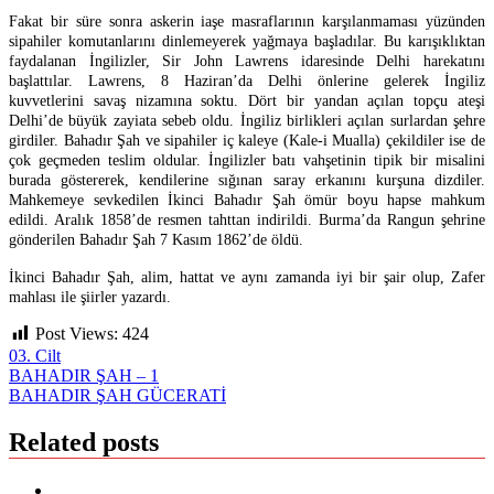
Fakat bir süre sonra askerin iaşe masraflarının karşılanmaması yüzünden
sipahiler komutanlarını dinlemeyerek yağmaya başladılar. Bu karışıklıktan
faydalanan İngilizler, Sir John Lawrens idaresinde Delhi harekatını
başlattılar. Lawrens, 8 Haziran’da Delhi önlerine gelerek İngiliz
kuvvetlerini savaş nizamına soktu. Dört bir yandan açılan topçu ateşi
Delhi’de büyük zayiata sebeb oldu. İngiliz birlikleri açılan surlardan şehre
girdiler. Bahadır Şah ve sipahiler iç kaleye (Kale-i Mualla) çekildiler ise de
çok geçmeden teslim oldular. İngilizler batı vahşetinin tipik bir misalini
burada göstererek, kendilerine sığınan saray erkanını kurşuna dizdiler.
Mahkemeye sevkedilen İkinci Bahadır Şah ömür boyu hapse mahkum
edildi. Aralık 1858’de resmen tahttan indirildi. Burma’da Rangun şehrine
gönderilen Bahadır Şah 7 Kasım 1862’de öldü.
İkinci Bahadır Şah, alim, hattat ve aynı zamanda iyi bir şair olup, Zafer
mahlası ile şiirler yazardı.
Post Views:
424
03. Cilt
Yazı
BAHADIR ŞAH – 1
BAHADIR ŞAH GÜCERATİ
gezinmesi
Related posts