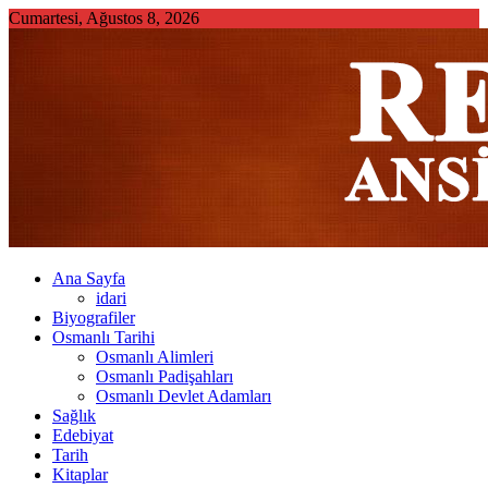
Skip
Cumartesi, Ağustos 8, 2026
to
content
Ana Sayfa
idari
Biyografiler
Osmanlı Tarihi
Osmanlı Alimleri
Osmanlı Padişahları
Osmanlı Devlet Adamları
Sağlık
Edebiyat
Tarih
Kitaplar