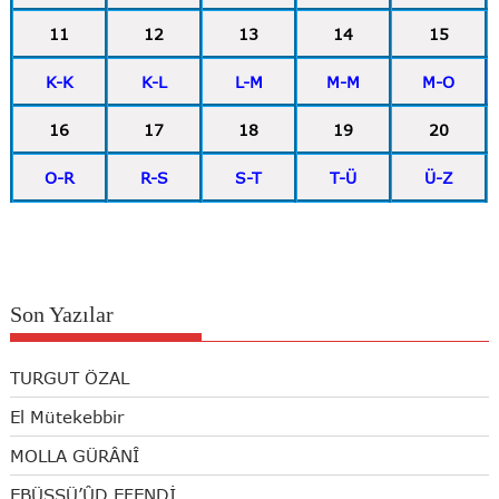
11
12
13
14
15
K-K
K-L
L-M
M-M
M-O
16
17
18
19
20
O-R
R-S
S-T
T-Ü
Ü-Z
Son Yazılar
TURGUT ÖZAL
El Mütekebbir
MOLLA GÜRÂNÎ
EBÜSSÜ’ÛD EFENDİ