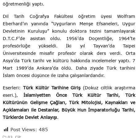
öğretmenliği yaptı.
Dil Tarih Coğrafya Fakültesi öğretim üyesi Wolfram
Eberhard’ın yanında “Uygurların Menşe Efsaneleri, Uygur
Devletinin Kuruluşu” konulu doktora tezini tamamlayarak
D.T.C.F’de asistan oldu. 1956’da Doçentliğe, 1964’te
profesörlüğe yükseldi. İki yıl Tayvan’da Taipei
Üniversitesinde misafir profesör olarak ders verdi. Orta
Asya’da Türk tarihi ve kültürü hakkında incelemeler yaptı. 7
Mart 1989’da Ankara’da öldü. Daha ziyade Türk tarihini
İslam öncesi düşünce ile izaha çalışanlardandır.
Eserleri:
Türk Kültür Tarihine Giriş
(Dokuz ciltlik araştırma
eseri.),
İslamiyetten Önce Türk Kültür Tarihi, Türk
Kültürünün Gelişme Çağları, Türk Mitolojisi, Kaynakları ve
Açıklamaları ile Destanlar, Büyük Hun İmparatorluğu Tarihi,
Türklerde Devlet Anlayışı
.
Post Views:
485
03. Cilt