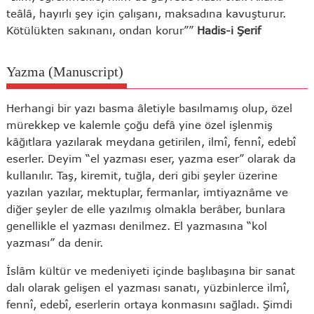
teâlâ, hayırlı şey için çalışanı, maksadına kavuşturur.
Kötülükten sakınanı, ondan korur””
Hadis-i Şerif
Yazma (Manuscript)
Herhangi bir yazı basma âletiyle basılmamış olup, özel
mürekkep ve kalemle çoğu defâ yine özel işlenmiş
kâğıtlara yazılarak meydana getirilen, ilmî, fennî, edebî
eserler. Deyim “el yazması eser, yazma eser” olarak da
kullanılır. Taş, kiremit, tuğla, deri gibi şeyler üzerine
yazılan yazılar, mektuplar, fermanlar, imtiyaznâme ve
diğer şeyler de elle yazılmış olmakla berâber, bunlara
genellikle el yazması denilmez. El yazmasına “kol
yazması” da denir.
İslâm kültür ve medeniyeti içinde başlıbaşına bir sanat
dalı olarak gelişen el yazması sanatı, yüzbinlerce ilmî,
fennî, edebî, eserlerin ortaya konmasını sağladı. Şimdi