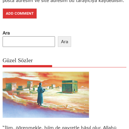
posta adresim ve site adresim bu tarayıcıya kaydedilsin.
Ara
Ara
Güzel Sözler
“İlim, öğrenmekle, hilm de gayretle hâsıl olur. Allahü