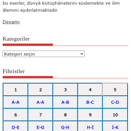
bu eserler, dünyâ kütüphânelerini süslemekte ve ilim
âlemini aydınlatmaktadır.
Devamı
Kategoriler
Kategoriler
Fihristler
1
2
3
4
5
A-A
A-A
A-B
B-C
C-D
6
7
8
9
10
D-E
E-G
G-H
H-İ
İ-K