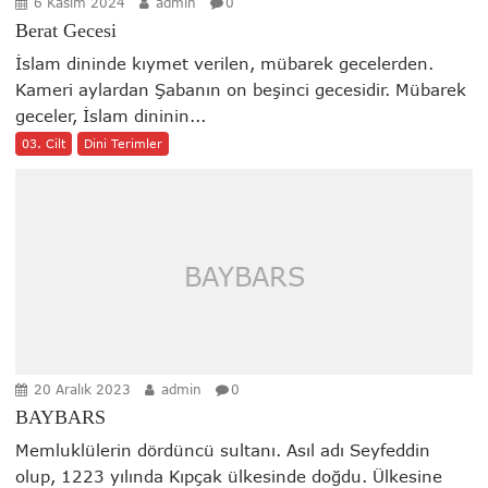
6 Kasım 2024
admin
0
Berat Gecesi
İslam dininde kıymet verilen, mübarek gecelerden.
Kameri aylardan Şabanın on beşinci gecesidir. Mübarek
geceler, İslam dininin...
03. Cilt
Dini Terimler
BAYBARS
20 Aralık 2023
admin
0
BAYBARS
Memluklülerin dördüncü sultanı. Asıl adı Seyfeddin
olup, 1223 yılında Kıpçak ülkesinde doğdu. Ülkesine