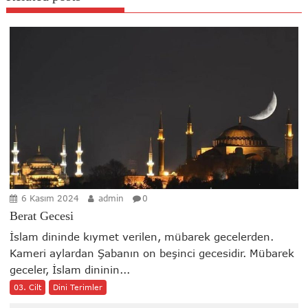
6 Kasım 2024
admin
0
Berat Gecesi
İslam dininde kıymet verilen, mübarek gecelerden.
Kameri aylardan Şabanın on beşinci gecesidir. Mübarek
geceler, İslam dininin...
03. Cilt
Dini Terimler