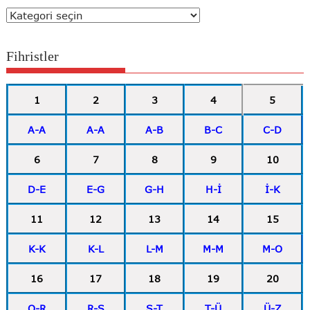
Kategoriler
Fihristler
1
2
3
4
5
A-A
A-A
A-B
B-C
C-D
6
7
8
9
10
D-E
E-G
G-H
H-İ
İ-K
11
12
13
14
15
K-K
K-L
L-M
M-M
M-O
16
17
18
19
20
O-R
R-S
S-T
T-Ü
Ü-Z