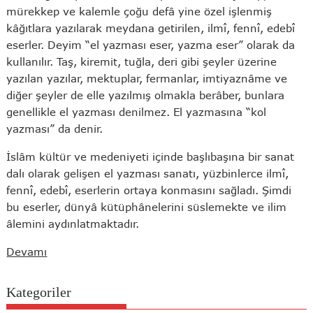
mürekkep ve kalemle çoğu defâ yine özel işlenmiş
kâğıtlara yazılarak meydana getirilen, ilmî, fennî, edebî
eserler. Deyim “el yazması eser, yazma eser” olarak da
kullanılır. Taş, kiremit, tuğla, deri gibi şeyler üzerine
yazılan yazılar, mektuplar, fermanlar, imtiyaznâme ve
diğer şeyler de elle yazılmış olmakla berâber, bunlara
genellikle el yazması denilmez. El yazmasına “kol
yazması” da denir.
İslâm kültür ve medeniyeti içinde başlıbaşına bir sanat
dalı olarak gelişen el yazması sanatı, yüzbinlerce ilmî,
fennî, edebî, eserlerin ortaya konmasını sağladı. Şimdi
bu eserler, dünyâ kütüphânelerini süslemekte ve ilim
âlemini aydınlatmaktadır.
Devamı
Kategoriler