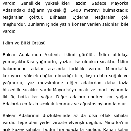
vardır. Genellikle yükseklikleri azdır. Sadece Mayorka
Adasındaki dağların yüksekliği 1400 metreyi bulmaktadır.
Mağaralar çoktur. Bilhassa Ejderha Mağaralar çok
meşhurdur. Bunların içinde yazın konser verilen salonları bile
vardır.
İklim ve Bitki Örtüsü
Balear Adalarında Akdeniz iklimi görülür. İklim oldukça
yumuşaktır.Kışı yağmurlu, yazları ise oldukça sıcaktır. İklim
bakımından adalar arasında farklılık vardır. Minorka’da
koruyucu yüksek dağlar olmadığı için, kışın daha soğuk ve
yağmurlu, yaz mevsiminde diğer adalardan daha fazla
hissedilir sıcaklık vardır.Mayorka’ya ocak ve mart aylarında
iki üç hafta kar yağar. Diğer adalara nadiren kar yağar.
Adalarda en fazla sıcaklık temmuz ve ağustos aylarında olur.
Balear Adalarının düzlüklerinde az da olsa otlak sahalar
vardır. Tepe olan yerler ziraate elverişli değildir. Minorka’nın
açık kuzey sahaları bodur tipi ağaçlarla kaplıdır. Kapalı kalan