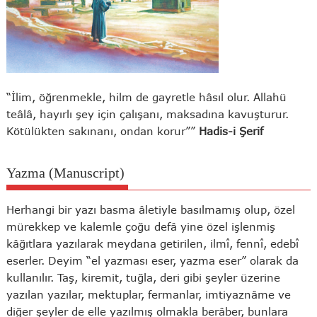
“İlim, öğrenmekle, hilm de gayretle hâsıl olur. Allahü
teâlâ, hayırlı şey için çalışanı, maksadına kavuşturur.
Kötülükten sakınanı, ondan korur””
Hadis-i Şerif
Yazma (Manuscript)
Herhangi bir yazı basma âletiyle basılmamış olup, özel
mürekkep ve kalemle çoğu defâ yine özel işlenmiş
kâğıtlara yazılarak meydana getirilen, ilmî, fennî, edebî
eserler. Deyim “el yazması eser, yazma eser” olarak da
kullanılır. Taş, kiremit, tuğla, deri gibi şeyler üzerine
yazılan yazılar, mektuplar, fermanlar, imtiyaznâme ve
diğer şeyler de elle yazılmış olmakla berâber, bunlara