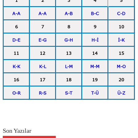
1
2
3
4
5
A-A
A-A
A-B
B-C
C-D
6
7
8
9
10
D-E
E-G
G-H
H-İ
İ-K
11
12
13
14
15
K-K
K-L
L-M
M-M
M-O
16
17
18
19
20
O-R
R-S
S-T
T-Ü
Ü-Z
Son Yazılar