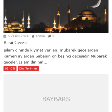
6 Kasım 2024
admin
0
Berat Gecesi
İslam dininde kıymet verilen, mübarek gecelerden.
Kameri aylardan Şabanın on beşinci gecesidir. Mübarek
geceler, İslam dininin...
03. Cilt
Dini Terimler
BAYBARS