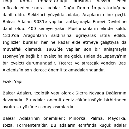
Doğu Roma İmparatorluğu arasında devam eden
mücadeleden sonra, adalar Doğu Roma İmparatorluğuna
dahil oldu. Sekizinci yüzyılda adalar, Arapların eline geçti.
Balear Adaları 903’te yapılan antlaşmayla Emevi Devletine
dahil oldu. 400 seneye yakın Müslümanların elinde kaldı.
1230’da Aragonların saldırısına uğrayarak istila edildi.
İngilizler buraları her ne kadar elde etmeye çalıştıysa da
muvaffak olamadı. 1802’de yapılan son bir anlaşmayla
İspanya’ya bağlı bir eyalet haline geldi. Halen de İspanya’nın
bir eyaleti durumundadır. Ticaret ve stratejik yönden Batı
Akdeniz’in son derece önemli takımadalarındandır.
Fiziki Yapı
Balear Adaları, jeolojik yapı olarak Sierra Nevada Dağlarının
devamıdır. Bu adalar önemli deniz çöküntüsüyle birbirinden
ayrılıp su yüzüne çıkmış kısımlardır.
Balear Adalarının önemlileri; Minorka, Palma, Mayorka,
İbiza, Formentera’dır. Bu adaların etrafında küçük adalar