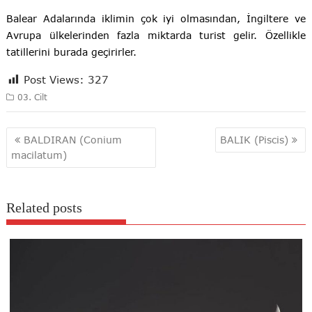
Balear Adalarında iklimin çok iyi olmasından, İngiltere ve
Avrupa ülkelerinden fazla miktarda turist gelir. Özellikle
tatillerini burada geçirirler.
Post Views:
327
03. Cilt
Yazı
BALDIRAN (Conium
BALIK (Piscis)
gezinmesi
macilatum)
Related posts