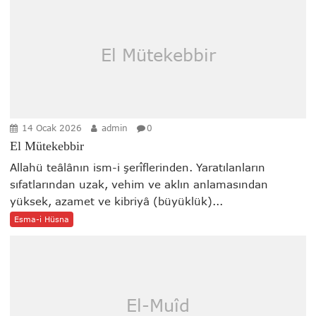
El Mütekebbir
14 Ocak 2026
admin
0
El Mütekebbir
Allahü teâlânın ism-i şerîflerinden. Yaratılanların
sıfatlarından uzak, vehim ve aklın anlamasından
yüksek, azamet ve kibriyâ (büyüklük)...
Esma-i Hüsna
El-Muîd