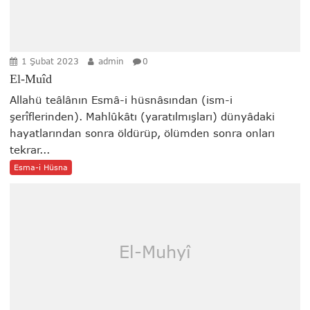
1 Şubat 2023
admin
0
El-Muîd
Allahü teâlânın Esmâ-i hüsnâsından (ism-i
şerîflerinden). Mahlûkâtı (yaratılmışları) dünyâdaki
hayatlarından sonra öldürüp, ölümden sonra onları
tekrar...
Esma-i Hüsna
El-Muhyî