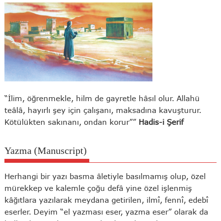
“İlim, öğrenmekle, hilm de gayretle hâsıl olur. Allahü
teâlâ, hayırlı şey için çalışanı, maksadına kavuşturur.
Kötülükten sakınanı, ondan korur””
Hadis-i Şerif
Yazma (Manuscript)
Herhangi bir yazı basma âletiyle basılmamış olup, özel
mürekkep ve kalemle çoğu defâ yine özel işlenmiş
kâğıtlara yazılarak meydana getirilen, ilmî, fennî, edebî
eserler. Deyim “el yazması eser, yazma eser” olarak da