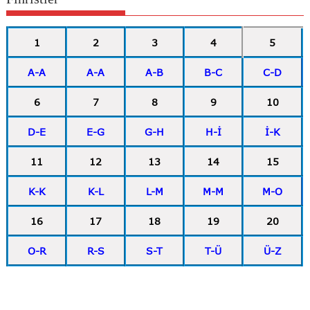
1
2
3
4
5
A-A
A-A
A-B
B-C
C-D
6
7
8
9
10
D-E
E-G
G-H
H-İ
İ-K
11
12
13
14
15
K-K
K-L
L-M
M-M
M-O
16
17
18
19
20
O-R
R-S
S-T
T-Ü
Ü-Z