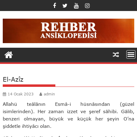
Skip
to
content
El-Azîz
14 Ocak 2023
admin
Allahü teâlânın Esmâ-i hüsnâsından (güzel
isimlerinden). Her zaman izzet ve şeref sâhibi. Gâlib,
benzeri olmayan, büyük ve küçük her şeyin O’na
şiddetle ihtiyâcı olan.