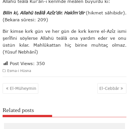
Allahü teâlâ Kur’ân-ı kerîmde meâlen buyurdu ki:
Bilin ki, Allahü teâlâ Azîz’dir. Hakîm’dir
(hikmet sâhibidir).
(Bekara sûresi: 209)
Bir kimse kırk gün ve her gün de kırk kerre el-Azîz ismi
şerîfini söylerse Allahü teâlâ ona yardım eder ve onu
üstün kılar. Mahlûkattan hiç birine muhtaç olmaz.
(Yûsuf Nebhânî)
Post Views:
350
Esma-i Hüsna
Yazı
El-Müheymin
El-Cebbâr
gezinmesi
Related posts