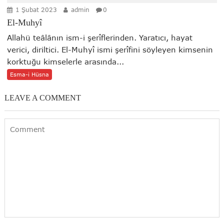
1 Şubat 2023
admin
0
El-Muhyî
Allahü teâlânın ism-i şerîflerinden. Yaratıcı, hayat
verici, diriltici. El-Muhyî ismi şerîfini söyleyen kimsenin
korktuğu kimselerle arasında...
Esma-i Hüsna
LEAVE A COMMENT