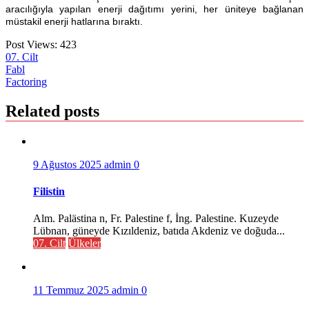
aracılığıyla yapılan enerji dağıtımı yerini, her üniteye bağlanan
müstakil enerji hatlarına bıraktı.
Post Views:
423
07. Cilt
Yazı
Fabl
Factoring
gezinmesi
Related posts
9 Ağustos 2025
admin
0
Filistin
Alm. Palästina n, Fr. Palestine f, İng. Palestine. Kuzeyde
Lübnan, güneyde Kızıldeniz, batıda Akdeniz ve doğuda...
07. Cilt
Ülkeler
11 Temmuz 2025
admin
0