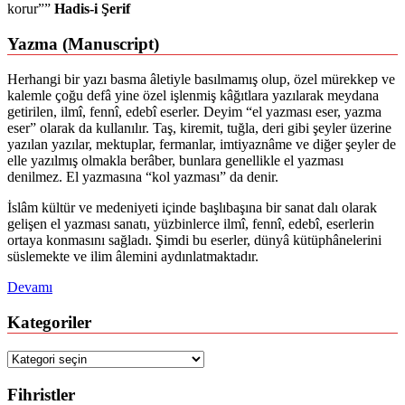
korur””
Hadis-i Şerif
Yazma (Manuscript)
Herhangi bir yazı basma âletiyle basılmamış olup, özel mürekkep ve
kalemle çoğu defâ yine özel işlenmiş kâğıtlara yazılarak meydana
getirilen, ilmî, fennî, edebî eserler. Deyim “el yazması eser, yazma
eser” olarak da kullanılır. Taş, kiremit, tuğla, deri gibi şeyler üzerine
yazılan yazılar, mektuplar, fermanlar, imtiyaznâme ve diğer şeyler de
elle yazılmış olmakla berâber, bunlara genellikle el yazması
denilmez. El yazmasına “kol yazması” da denir.
İslâm kültür ve medeniyeti içinde başlıbaşına bir sanat dalı olarak
gelişen el yazması sanatı, yüzbinlerce ilmî, fennî, edebî, eserlerin
ortaya konmasını sağladı. Şimdi bu eserler, dünyâ kütüphânelerini
süslemekte ve ilim âlemini aydınlatmaktadır.
Devamı
Kategoriler
Kategoriler
Fihristler