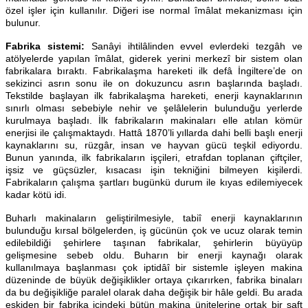
özel işler için kullanılır. Diğeri ise normal îmâlat mekanizması için
bulunur.
Fabrika sistemi:
Sanâyi ihtilâlinden evvel evlerdeki tezgâh ve
atölyelerde yapılan îmâlat, giderek yerini merkezî bir sistem olan
fabrikalara bıraktı. Fabrikalaşma hareketi ilk defâ İngiltere’de on
sekizinci asrın sonu ile on dokuzuncu asrın başlarında başladı.
Tekstilde başlayan ilk fabrikalaşma hareketi, enerji kaynaklarının
sınırlı olması sebebiyle nehir ve şelâlelerin bulunduğu yerlerde
kurulmaya başladı. İlk fabrikaların makinaları elle atılan kömür
enerjisi ile çalışmaktaydı. Hattâ 1870’li yıllarda dahi belli başlı enerji
kaynaklarını su, rüzgâr, insan ve hayvan gücü teşkil ediyordu.
Bunun yanında, ilk fabrikaların işçileri, etrafdan toplanan çiftçiler,
işsiz ve güçsüzler, kısacası işin tekniğini bilmeyen kişilerdi.
Fabrikaların çalışma şartları bugünkü durum ile kıyas edilemiyecek
kadar kötü idi.
Buharlı makinaların geliştirilmesiyle, tabiî enerji kaynaklarının
bulunduğu kırsal bölgelerden, iş gücünün çok ve ucuz olarak temin
edilebildiği şehirlere taşınan fabrikalar, şehirlerin büyüyüp
gelişmesine sebeb oldu. Buharın bir enerji kaynağı olarak
kullanılmaya başlanması çok iptidâî bir sistemle işleyen makina
düzeninde de büyük değişiklikler ortaya çıkarırken, fabrika binaları
da bu değişikliğe paralel olarak daha değişik bir hâle geldi. Bu arada
eskiden bir fabrika içindeki bütün makina ünitelerine ortak bir şaft