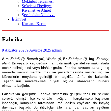
Mektubat Tercemesi
Se’adet-i Ebediyye
Kıyâmet ve Âhıret
Şevahid-ün Nübüvve
İslâmiyet
Kur’an-ı Kerim
Fabrika
9 Ağustos 2023
9 Ağustos 2025
admin
Alm.
Fabrik (f), Betrieb (m), Werke (f),
Fr.
Fabrique (f),
İng.
Factory,
plant.
Bir veya birkaç değişik mâmulün îmâli için âlet ve makinalarla
techiz edilmiş binâ veya binâlar grubu. Fabrika kavramı daha geniş
mânâda mâmul madde îmâli ve pazarlamasında vazîfeli işçi ve
idârecilerin meydana getirdiği bir teşkilâtı târifte de kullanılır.
Teşebbüsün muvaffakiyeti büyük ölçüde idârecilerin hünerli
olmasına bağlıdır.
Fabrikanın gelişimi:
Fabrika sisteminin gelişimi tabiî bir şekilde
cereyân etmiştir. İşe kendi âile ihtiyâçlarını karşılamakla başlayan
insanoğlu, komşuları tarafından îmâl edilen eşyâlara da ihtiyâç
duymaya başladı. Bu ihtiyâçlar âile tarafından yapılan eşyânın