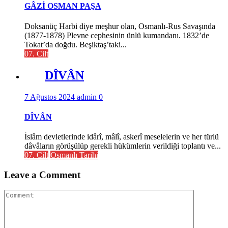
GÂZİ OSMAN PAŞA
Doksanüç Harbi diye meşhur olan, Osmanlı-Rus Savaşında
(1877-1878) Plevne cephesinin ünlü kumandanı. 1832’de
Tokat’da doğdu. Beşiktaş’taki...
07. Cilt
DÎVÂN
7 Ağustos 2024
admin
0
DÎVÂN
İslâm devletlerinde idârî, mâlî, askerî meselelerin ve her türlü
dâvâların görüşülüp gerekli hükümlerin verildiği toplantı ve...
07. Cilt
Osmanlı Tarihi
Leave a Comment