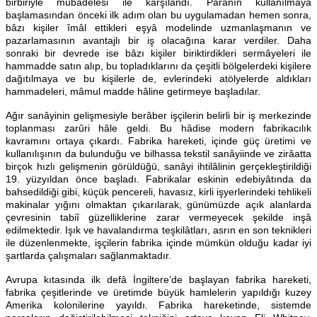
birbiriyle mübâdelesi ile karşılandı. Paranın kullanılmaya
başlamasından önceki ilk adım olan bu uygulamadan hemen sonra,
bâzı kişiler îmâl ettikleri eşyâ modelinde uzmanlaşmanın ve
pazarlamasının avantajlı bir iş olacağına karar verdiler. Daha
sonraki bir devrede ise bâzı kişiler biriktirdikleri sermâyeleri ile
hammadde satın alıp, bu topladıklarını da çeşitli bölgelerdeki kişilere
dağıtılmaya ve bu kişilerle de, evlerindeki atölyelerde aldıkları
hammadeleri, mâmul madde hâline getirmeye başladılar.
Ağır sanâyinin gelişmesiyle berâber işçilerin belirli bir iş merkezinde
toplanması zarûri hâle geldi. Bu hâdise modern fabrikacılık
kavramını ortaya çıkardı. Fabrika hareketi, içinde güç üretimi ve
kullanılışının da bulunduğu ve bilhassa tekstil sanâyiinde ve zirâatta
birçok hızlı gelişmenin görüldüğü, sanâyi ihtilâlinin gerçekleştirildiği
19. yüzyıldan önce başladı. Fabrikalar eskinin edebiyâtında da
bahsedildiği gibi, küçük pencereli, havasız, kirli işyerlerindeki tehlikeli
makinalar yığını olmaktan çıkarılarak, günümüzde açık alanlarda
çevresinin tabiî güzelliklerine zarar vermeyecek şekilde inşâ
edilmektedir. Işık ve havalandırma teşkilâtları, asrın en son teknikleri
ile düzenlenmekte, işçilerin fabrika içinde mümkün olduğu kadar iyi
şartlarda çalışmaları sağlanmaktadır.
Avrupa kıtasında ilk defâ İngiltere’de başlayan fabrika hareketi,
fabrika çeşitlerinde ve üretimde büyük hamlelerin yapıldığı kuzey
Amerika kolonilerine yayıldı. Fabrika hareketinde, sistemde