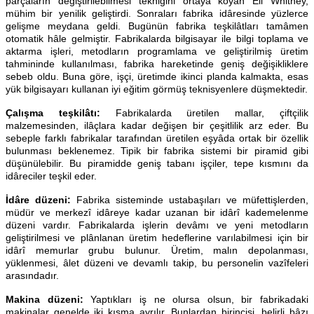
parçaların değiştirilebilmesi tekniğini ortaya koyan Eli Whitney,
mühim bir yenilik geliştirdi. Sonraları fabrika idâresinde yüzlerce
gelişme meydana geldi. Bugünün fabrika teşkilâtları tamâmen
otomatik hâle gelmiştir. Fabrikalarda bilgisayar ile bilgi toplama ve
aktarma işleri, metodların programlama ve geliştirilmiş üretim
tahmininde kullanılması, fabrika hareketinde geniş değişikliklere
sebeb oldu. Buna göre, işçi, üretimde ikinci planda kalmakta, esas
yük bilgisayarı kullanan iyi eğitim görmüş teknisyenlere düşmektedir.
Çalışma teşkilâtı:
Fabrikalarda üretilen mallar, çiftçilik
malzemesinden, ilâçlara kadar değişen bir çeşitlilik arz eder. Bu
sebeple farklı fabrikalar tarafından üretilen eşyâda ortak bir özellik
bulunması beklenemez. Tipik bir fabrika sistemi bir piramid gibi
düşünülebilir. Bu piramidde geniş tabanı işçiler, tepe kısmını da
idâreciler teşkil eder.
İdâre düzeni:
Fabrika sisteminde ustabaşıları ve müfettişlerden,
müdür ve merkezî idâreye kadar uzanan bir idârî kademelenme
düzeni vardır. Fabrikalarda işlerin devâmı ve yeni metodların
geliştirilmesi ve plânlanan üretim hedeflerine varılabilmesi için bir
idârî memurlar grubu bulunur. Üretim, malın depolanması,
yüklenmesi, âlet düzeni ve devamlı takip, bu personelin vazîfeleri
arasındadır.
Makina düzeni:
Yaptıkları iş ne olursa olsun, bir fabrikadaki
makinalar genelde iki kısma ayrılır. Bunlardan birincisi, belirli bâzı