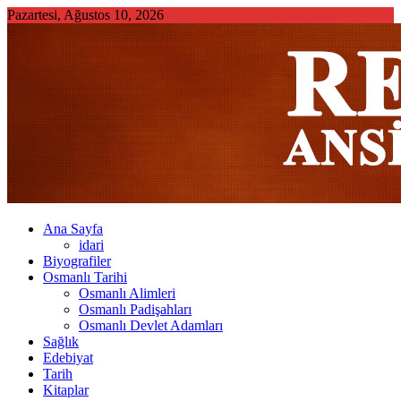
Skip
Pazartesi, Ağustos 10, 2026
to
content
Ana Sayfa
idari
Biyografiler
Osmanlı Tarihi
Osmanlı Alimleri
Osmanlı Padişahları
Osmanlı Devlet Adamları
Sağlık
Edebiyat
Tarih
Kitaplar