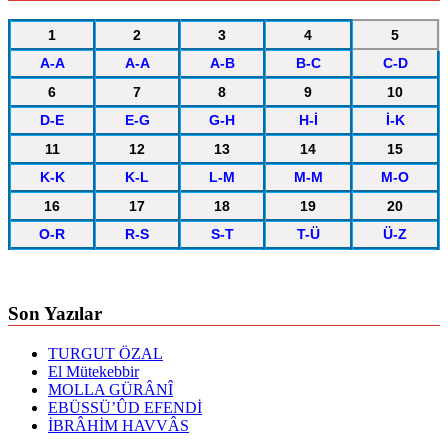
1
2
3
4
5
A-A
A-A
A-B
B-C
C-D
6
7
8
9
10
D-E
E-G
G-H
H-İ
İ-K
11
12
13
14
15
K-K
K-L
L-M
M-M
M-O
16
17
18
19
20
O-R
R-S
S-T
T-Ü
Ü-Z
Son Yazılar
TURGUT ÖZAL
El Mütekebbir
MOLLA GÜRÂNÎ
EBÜSSÜ’ÛD EFENDİ
İBRÂHİM HAVVÂS