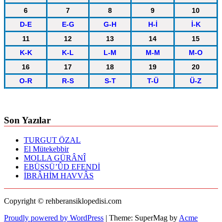
6
7
8
9
10
D-E
E-G
G-H
H-İ
İ-K
11
12
13
14
15
K-K
K-L
L-M
M-M
M-O
16
17
18
19
20
O-R
R-S
S-T
T-Ü
Ü-Z
Son Yazılar
TURGUT ÖZAL
El Mütekebbir
MOLLA GÜRÂNÎ
EBÜSSÜ’ÛD EFENDİ
İBRÂHİM HAVVÂS
Copyright © rehberansiklopedisi.com
Proudly powered by WordPress
|
Theme: SuperMag by
Acme