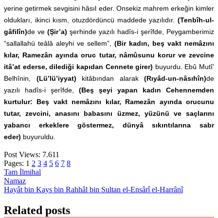
yerine getirmek sevgisini hâsıl eder. Onsekiz mahrem erkeğin kimler
oldukları, ikinci kısm, otuzdördüncü maddede yazılıdır.
(Tenbîh-ul-
gâfilîn)
de ve
(Şir’a)
şerhinde yazılı hadîs-i şerîfde, Peygamberimiz
“sallallahü teâlâ aleyhi ve sellem”,
(Bir kadın, beş vakt nemâzını
kılar, Ramezân ayında oruc tutar, nâmûsunu korur ve zevcine
itâ’at ederse, dilediği kapıdan Cennete girer)
buyurdu. Ebû Mutî’
Belhînin,
(Lü’lü’iyyat)
kitâbından alarak
(Rıyâd-un-nâsıhîn)
de
yazılı hadîs-i şerîfde,
(Beş şeyi yapan kadın Cehennemden
kurtulur: Beş vakt nemâzını kılar, Ramezân ayında orucunu
tutar, zevcini, anasını babasını üzmez, yüzünü ve saçlarını
yabancı erkeklere göstermez, dünyâ sıkıntılarına sabr
eder)
buyuruldu.
Post Views:
7.611
Pages:
1
2
3
4
5
6
7
8
Tam İlmihal
Yazı
Namaz
Hayât bin Kays bin Rahhâl bin Sultan el-Ensârî el-Harrânî
gezinmesi
Related posts