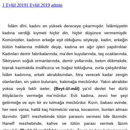
1 Eylül 2019
1 Eylül 2019
admin
İslâm dîni, kadını en yüksek dereceye çıkarmışdır. İslâmiyyetin
kadına verdiği kıymeti hiçbir din, hiçbir düşünce vermemişdir.
Komünistler, kadının erkeğe eşit olduğunu söyleyip, kadın, erkeğin
bütün haklarına mâlikdir deyip, kadına en ağır işleri yapdırdılar.
Kadınları demir fabrikalarında, ma’den kuyularında, taş ocaklarında,
Sibiryanın soğuk ormanlarında, demir yollarında, beton dökmekde,
toprak kazmakda insâfsızca ve buğaz tokluğuna, zorla çalışdırdılar.
İslâm kadınına, erkek akrabâsından, fıtra verecek kadar zengin
olanlardan, en yakın bulunanı, bakmağa mecbûrdur. Yakın akrabâsı
yoksa veyâ fakîr iseler,
(Beyt-ül-mâl)
ya’nî devlet her dürlü
ihtiyâclarını vermeğe me’mûrdur. Evli kadına, zevci her şeyi
getirmeğe ve ayrı bir ev tutmağa mecbûrdur. Kızın, babası evinde,
her nesi varsa, hattâ kaç hizmetcisi varsa, kocasının, bunları alması
lâzımdır. Şâfi’î mezhebinde tütün parasını vermesi bile lâzımdır.
Hanefî mezhebinde, kahve ve tütün parası vermek lâzım