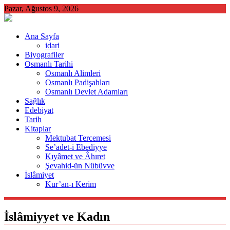
Skip
Pazar, Ağustos 9, 2026
to
content
Ana Sayfa
idari
Biyografiler
Osmanlı Tarihi
Osmanlı Alimleri
Osmanlı Padişahları
Osmanlı Devlet Adamları
Sağlık
Edebiyat
Tarih
Kitaplar
Mektubat Tercemesi
Se’adet-i Ebediyye
Kıyâmet ve Âhıret
Şevahid-ün Nübüvve
İslâmiyet
Kur’an-ı Kerim
İslâmiyyet ve Kadın