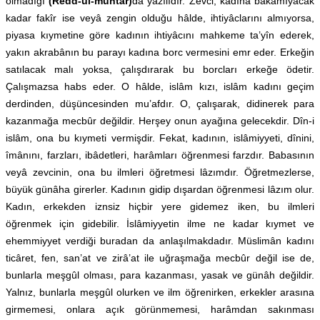
olmadığı
(Redd-ül-muhtâr)
da yazılıdır. Zevci, kadına bakamıyacak
kadar fakîr ise veyâ zengin olduğu hâlde, ihtiyâclarını almıyorsa,
piyasa kıymetine göre kadının ihtiyâcını mahkeme ta’yîn ederek,
yakın akrabânın bu parayı kadına borc vermesini emr eder. Erkeğin
satılacak malı yoksa, çalışdırarak bu borcları erkeğe ödetir.
Çalışmazsa habs eder. O hâlde, islâm kızı, islâm kadını geçim
derdinden, düşüncesinden mu’afdır. O, çalışarak, didinerek para
kazanmağa mecbûr değildir. Herşey onun ayağına gelecekdir. Dîn-i
islâm, ona bu kıymeti vermişdir. Fekat, kadının, islâmiyyeti, dînini,
îmânını, farzları, ibâdetleri, harâmları öğrenmesi farzdır. Babasının
veyâ zevcinin, ona bu ilmleri öğretmesi lâzımdır. Öğretmezlerse,
büyük günâha girerler. Kadının gidip dışardan öğrenmesi lâzım olur.
Kadın, erkekden iznsiz hiçbir yere gidemez iken, bu ilmleri
öğrenmek için gidebilir. İslâmiyyetin ilme ne kadar kıymet ve
ehemmiyyet verdiği buradan da anlaşılmakdadır. Müslimân kadını
ticâret, fen, san’at ve zirâ’at ile uğraşmağa mecbûr değil ise de,
bunlarla meşgûl olması, para kazanması, yasak ve günâh değildir.
Yalnız, bunlarla meşgûl olurken ve ilm öğrenirken, erkekler arasına
girmemesi, onlara açık görünmemesi, harâmdan sakınması