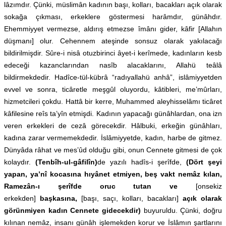
lâzımdır. Çünki, müslimân kadının başı, kolları, bacakları açık olarak
sokağa çıkması, erkeklere göstermesi harâmdır, günâhdır.
Ehemmiyyet vermezse, aldırış etmezse îmânı gider, kâfir [Allahın
düşmanı] olur. Cehennem ateşinde sonsuz olarak yakılacağı
bildirilmişdir. Sûre-i nisâ otuzbirinci âyet-i kerîmede, kadınların kesb
edeceği kazanclarından nasîb alacaklarını, Allahü teâlâ
bildirmekdedir. Hadîce-tül-kübrâ “radıyallahü anhâ”, islâmiyyetden
evvel ve sonra, ticâretle meşgûl oluyordu, kâtibleri, me’mûrları,
hizmetcileri çokdu. Hattâ bir kerre, Muhammed aleyhisselâmı ticâret
kâfilesine reîs ta’yîn etmişdi. Kadının yapacağı günâhlardan, ona izn
veren erkekleri de cezâ görecekdir. Hâlbuki, erkeğin günâhları,
kadına zarar vermemekdedir. İslâmiyyetde, kadın, harbe de gitmez.
Dünyâda râhat ve mes’ûd olduğu gibi, onun Cennete gitmesi de çok
kolaydır.
(Tenbîh-ul-gâfilîn)
de yazılı hadîs-i şerîfde,
(Dört şeyi
yapan, ya’nî kocasına hıyânet etmiyen, beş vakt nemâz kılan,
Ramezân-ı şerîfde oruc tutan ve
[onsekiz
erkekden]
başkasına,
[başı, saçı, kolları, bacakları]
açık olarak
görünmiyen kadın Cennete gidecekdir)
buyuruldu. Çünki, doğru
kılınan nemâz, insanı günâh işlemekden korur ve İslâmın şartlarını