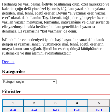
Herhangi bir yazı basma âletiyle basılmamış olup, özel mürekkep ve
kalemle çoğu defâ yine özel işlenmiş kâğıtlara yazılarak meydana
getirilen, ilmî, fennî, edebî eserler. Deyim “el yazması eser, yazma
eser” olarak da kullanılır. Taş, kiremit, tuğla, deri gibi şeyler üzerine
yazılan yazılar, mektuplar, fermanlar, imtiyaznâme ve diğer şeyler de
elle yazılmış olmakla berâber, bunlara genellikle el yazması
denilmez. El yazmasına “kol yazması” da denir.
İslâm kültür ve medeniyeti içinde başlıbaşına bir sanat dalı olarak
gelişen el yazması sanatı, yüzbinlerce ilmî, fennî, edebî, eserlerin
ortaya konmasını sağladı. Şimdi bu eserler, dünyâ kütüphânelerini
süslemekte ve ilim âlemini aydınlatmaktadır.
Devamı
Kategoriler
Kategoriler
Fihristler
1
2
3
4
5
A-A
A-A
A-B
B-C
C-D