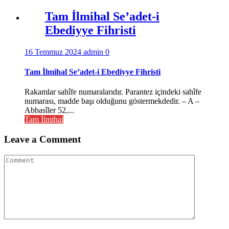
Tam İlmihal Se’adet-i
Ebediyye Fihristi
16 Temmuz 2024
admin
0
Tam İlmihal Se’adet-i Ebediyye Fihristi
Rakamlar sahîfe numaralarıdır. Parantez içindeki sahîfe
numarası, madde başı olduğunu göstermekdedir. – A –
Abbasîler 52,...
Tam İlmihal
Leave a Comment