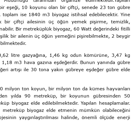
Müdürlüğü tarafından organize edilmektedir.Yapılan
 bir eşeği, 10 koyunu olan bir çiftçi, senede 23 ton gübre
 toplam ise 1840 m3 biyogaz istihsal edebilecektir. Yine
 bir çiftçi ailesinin üç öğün yemek pişirme, temizlik,
nabilir. Bir metreküplük biyogaz, 60 Watt değerindeki fitilli
ilik bir ailenin üç öğün yemeğini pişirebilmekte, 2 beygir
bilmektedir.
, 0,62 litre gazyağına, 1,46 kg odun kömürüne, 3,47 kg
, 1,18 m3 hava gazına eşdeğerdir. Bunun yanında gübre
ğeri artışı ile 30 tona yakın gübreye eşdeğer gübre elde
 40 milyon ton koyun, bir milyon ton da kümes hayvanları
sinden yılda 90 metreküp, bir koyunun gübresinden 50
üp biyogaz elde edilebilmektedir. Yapılan hesaplamalar.
on metreküp biyogaz elde etmenin mümkün olabileceğini
jesinin yaygınlaştırılması halinde, önemli ölçüde enerji