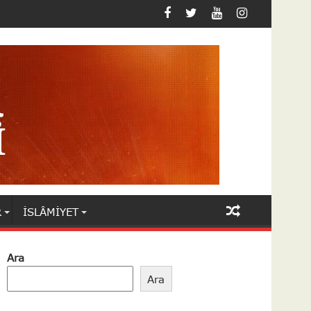
R
İSLÂMIYET
Ara
Ara