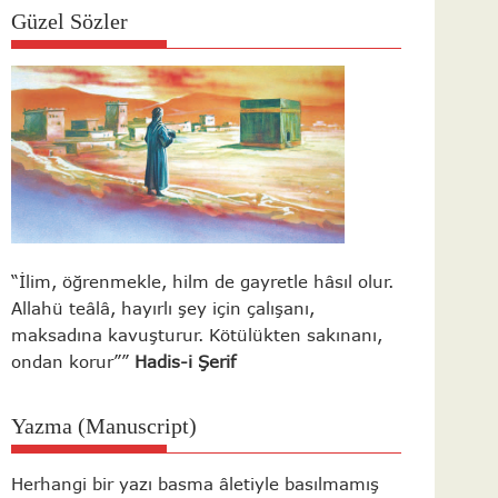
Güzel Sözler
“İlim, öğrenmekle, hilm de gayretle hâsıl olur.
Allahü teâlâ, hayırlı şey için çalışanı,
maksadına kavuşturur. Kötülükten sakınanı,
ondan korur””
Hadis-i Şerif
Yazma (Manuscript)
Herhangi bir yazı basma âletiyle basılmamış