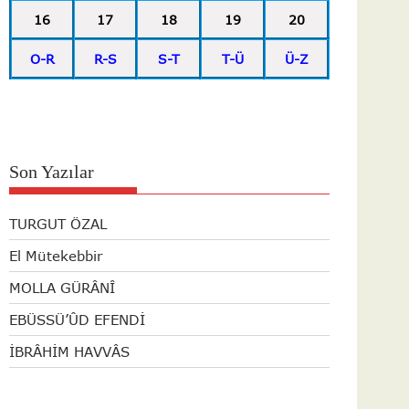
16
17
18
19
20
O-R
R-S
S-T
T-Ü
Ü-Z
Son Yazılar
TURGUT ÖZAL
El Mütekebbir
MOLLA GÜRÂNÎ
EBÜSSÜ’ÛD EFENDİ
İBRÂHİM HAVVÂS