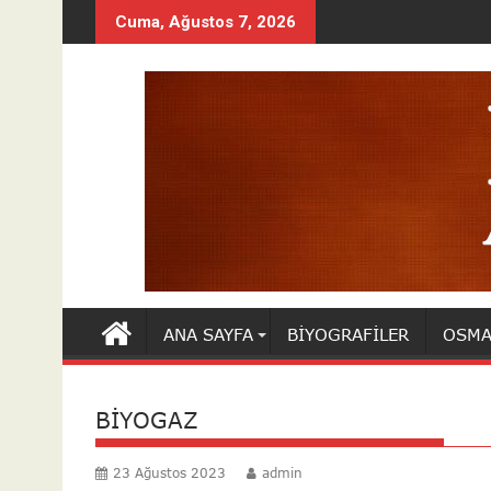
Skip
Cuma, Ağustos 7, 2026
to
content
ANA SAYFA
BIYOGRAFILER
OSMA
BİYOGAZ
23 Ağustos 2023
admin