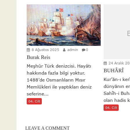
8 Ağustos 2025
admin
0
Burak Reis
24 Aralık 2
Meşhûr Türk denizcisi. Hayâtı
BUHÂRÎ
hakkında fazla bilgi yoktur.
Kur’ân-ı ke
1488’de Osmanlıların Mısır
dünyânın en
Memlûkleri ile yaptıkları deniz
Sahîh-i Buh
seferine...
olan hadis k
04. Cilt
04. Cilt
LEAVE A COMMENT