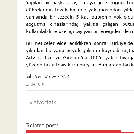
Yapılan bir başka araştırmaya göre bugün Tür
gübrelerinin tezek halinde yakılmasından yıl
yanışında bir tezeğin 5 katı gübrenin yok oldu
soğutma cihazlarında; yakıtla çalışan bütü
kullanılabilme özelliği taşıyan bir enerjiden de 
Bu neticeler elde edildikten sonra Türkiye’d
yılından bu yana büyük gelişme kaydedilmişti
Artvin, Rize ve Giresun’da 100’e yakın biyoga
yüzden fazla tesis kurulmuştur. Bunlardan başka
Post Views:
324
04. Cilt
Yazı
BİYOFİZİK
gezinmesi
Related posts