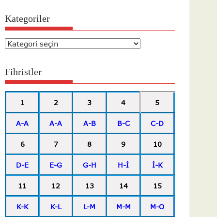
Kategoriler
Kategoriler
Fihristler
1
2
3
4
5
A-A
A-A
A-B
B-C
C-D
6
7
8
9
10
D-E
E-G
G-H
H-İ
İ-K
11
12
13
14
15
K-K
K-L
L-M
M-M
M-O