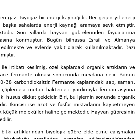
n gaz. Biyogaz bir enerji kaynağıdır. Her geçen yıl enerji
rı başka sahalarda enerji kaynağı aramaya sevk etmiştir.
tadır. Son yıllarda hayvan gübrelerinden faydalanma
afhasına konmuştur. Bugün bilhassa İsrail ve Almanya
edilmekte ve evlerde yakıt olarak kullanılmaktadır. Bazı
mıştır.
le irtibatı kesilmiş, özel kaplardaki organik artıkların ve
 iyice fermante olması sonucunda meydana gelir. Bunun
0-38 karbondioksittir. Fermante kaplarındaki sap, saman,
çöplerdeki metan bakterileri yardımıyla fermantasyona
 husus dikkat çekicidir. Biri, bu işlemin sonunda organik
dır. İkincisi ise azot ve fosfor miktarlarını kaybetmeyen
cek küçük moleküller haline gelmektedir. Hayvan gübresinin
ilir.
itki artıklarından biyolojik gübre elde etme çalışmaları