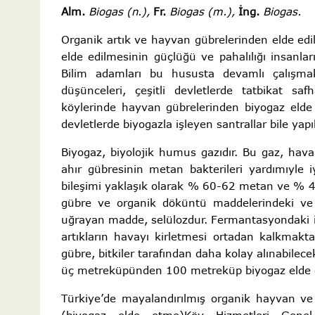
Alm.
Biogas (n.),
Fr.
Biogas (m.),
İng.
Biogas.
Organik artık ve hayvan gübrelerinden elde edile
elde edilmesinin güçlüğü ve pahalılığı insanla
Bilim adamları bu hususta devamlı çalışmak
düşünceleri, çeşitli devletlerde tatbikat s
köylerinde hayvan gübrelerinden biyogaz elde 
devletlerde biyogazla işleyen santrallar bile yapıl
Biyogaz, biyolojik humus gazıdır. Bu gaz, hava i
ahır gübresinin metan bakterileri yardımıyle
bileşimi yaklaşık olarak % 60-62 metan ve % 4
gübre ve organik döküntü maddelerindeki ve 
uğrayan madde, selülozdur. Fermantasyondaki iki
artıkların havayı kirletmesi ortadan kalkmakta
gübre, bitkiler tarafından daha kolay alınabile
üç metreküpünden 100 metreküp biyogaz elde ed
Türkiye’de mayalandırılmış organik hayvan ve b