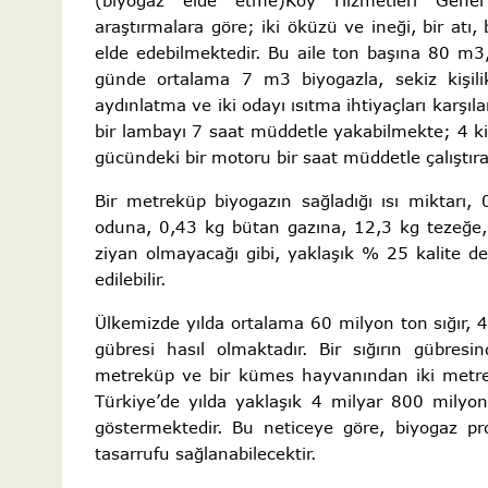
(biyogaz elde etme)Köy Hizmetleri Genel 
araştırmalara göre; iki öküzü ve ineği, bir atı,
elde edebilmektedir. Bu aile ton başına 80 m3,
günde ortalama 7 m3 biyogazla, sekiz kişilik
aydınlatma ve iki odayı ısıtma ihtiyaçları karşıla
bir lambayı 7 saat müddetle yakabilmekte; 4 kiş
gücündeki bir motoru bir saat müddetle çalıştıra
Bir metreküp biyogazın sağladığı ısı miktarı
oduna, 0,43 kg bütan gazına, 12,3 kg tezeğe
ziyan olmayacağı gibi, yaklaşık % 25 kalite de
edilebilir.
Ülkemizde yılda ortalama 60 milyon ton sığır,
gübresi hasıl olmaktadır. Bir sığırın gübre
metreküp ve bir kümes hayvanından iki metrek
Türkiye’de yılda yaklaşık 4 milyar 800 mily
göstermektedir. Bu neticeye göre, biyogaz pro
tasarrufu sağlanabilecektir.