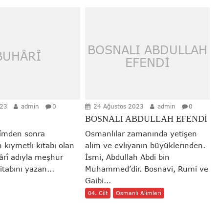
BOSNALI ABDULLAH
BUHÂRÎ
EFENDİ
023
admin
0
24 Ağustos 2023
admin
0
BOSNALI ABDULLAH EFENDİ
rîmden sonra
Osmanlılar zamanında yetişen
 kıymetli kitabı olan
alim ve evliyanın büyüklerinden.
ârî adıyla meşhur
İsmi, Abdullah Abdi bin
itabını yazan...
Muhammed’dir. Bosnavi, Rumi ve
Gaibi...
04. Cilt
Osmanlı Alimleri