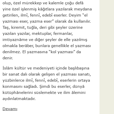
olup, özel mürekkep ve kalemle çoğu defâ
yine özel işlenmiş kâğıtlara yazılarak meydana
getirilen, ilmî, fennî, edebî eserler. Deyim “el
yazması eser, yazma eser” olarak da kullanılır.
Taş, kiremit, tuğla, deri gibi şeyler üzerine
yazılan yazılar, mektuplar, fermanlar,
imtiyaznâme ve diğer şeyler de elle yazılmış
olmakla berâber, bunlara genellikle el yazması
denilmez. El yazmasına “kol yazması” da
denir.
İslâm kültür ve medeniyeti içinde başlıbaşına
bir sanat dalı olarak gelişen el yazması sanatı,
yüzbinlerce ilmî, fennî, edebî, eserlerin ortaya
konmasını sağladı. Şimdi bu eserler, dünyâ
kütüphânelerini süslemekte ve ilim âlemini
aydınlatmaktadır.
Devamı