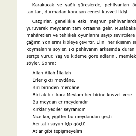
Karakucak ve yağlı güreşlerde, pehlivanları ö
tanıtan, durmadan konuşan çenesi kuvvetli kişi.
Cazgırlar, genellikle eski meşhur pehlivanla
yürüyerek meydanın tam ortasına gelir. Müsâbakaya
mahâretleri ve tehlikeli oyunlarını sayıp seyirciler
çağırır. Yönlerini kıbleye çevirtir. Elini her ikisinin 
koymalarını söyler. İki pehlivanın arkasında duran ca
sertçe vurur. Yaş ve kıdeme göre adlarını, memleke
söyler. Sonra:
Allah Allah İllallah
Erler çıktı meydâne,
Biri birinden merdâne
Biri ak biri kara Mevlam her birine kuvvet vere
Bu meydan er meydanıdır
Kırklar yediler seyranıdır
Nice koç yiğitler bu meydandan geçti
Acı tatlı suyun içip göçtü
Atlar gibi tepişmeyelim