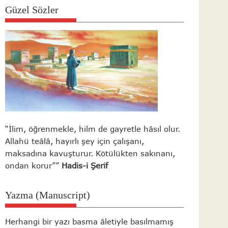
Güzel Sözler
“İlim, öğrenmekle, hilm de gayretle hâsıl olur.
Allahü teâlâ, hayırlı şey için çalışanı,
maksadına kavuşturur. Kötülükten sakınanı,
ondan korur””
Hadis-i Şerif
Yazma (Manuscript)
Herhangi bir yazı basma âletiyle basılmamış