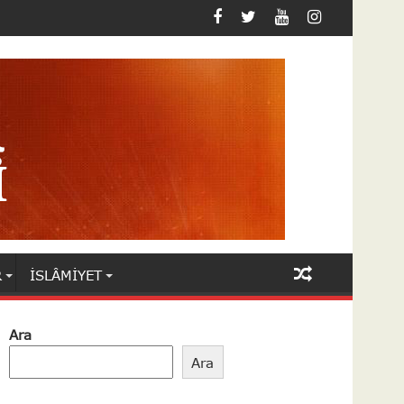
R
İSLÂMIYET
Ara
Ara