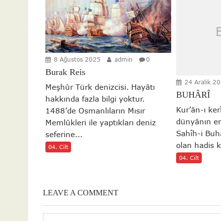
8 Ağustos 2025
admin
0
Burak Reis
24 Aralık 2
Meşhûr Türk denizcisi. Hayâtı
BUHÂRÎ
hakkında fazla bilgi yoktur.
Kur’ân-ı ke
1488’de Osmanlıların Mısır
dünyânın en
Memlûkleri ile yaptıkları deniz
Sahîh-i Buh
seferine...
olan hadis k
04. Cilt
04. Cilt
LEAVE A COMMENT