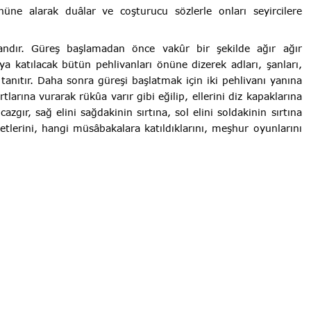
nüne alarak duâlar ve coşturucu sözlerle onları seyircilere
rdandır. Güreş başlamadan önce vakûr bir şekilde ağır ağır
 katılacak bütün pehlivanları önüne dizerek adları, şanları,
e tanıtır. Daha sonra güreşi başlatmak için iki pehlivanı yanına
sırtlarına vurarak rükûa varır gibi eğilip, ellerini diz kapaklarına
zgır, sağ elini sağdakinin sırtına, sol elini soldakinin sırtına
tlerini, hangi müsâbakalara katıldıklarını, meşhur oyunlarını