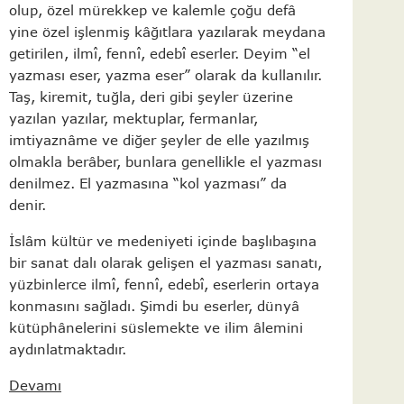
olup, özel mürekkep ve kalemle çoğu defâ
yine özel işlenmiş kâğıtlara yazılarak meydana
getirilen, ilmî, fennî, edebî eserler. Deyim “el
yazması eser, yazma eser” olarak da kullanılır.
Taş, kiremit, tuğla, deri gibi şeyler üzerine
yazılan yazılar, mektuplar, fermanlar,
imtiyaznâme ve diğer şeyler de elle yazılmış
olmakla berâber, bunlara genellikle el yazması
denilmez. El yazmasına “kol yazması” da
denir.
İslâm kültür ve medeniyeti içinde başlıbaşına
bir sanat dalı olarak gelişen el yazması sanatı,
yüzbinlerce ilmî, fennî, edebî, eserlerin ortaya
konmasını sağladı. Şimdi bu eserler, dünyâ
kütüphânelerini süslemekte ve ilim âlemini
aydınlatmaktadır.
Devamı