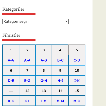
Kategoriler
Kategoriler
Fihristler
1
2
3
4
5
A-A
A-A
A-B
B-C
C-D
6
7
8
9
10
D-E
E-G
G-H
H-İ
İ-K
11
12
13
14
15
K-K
K-L
L-M
M-M
M-O