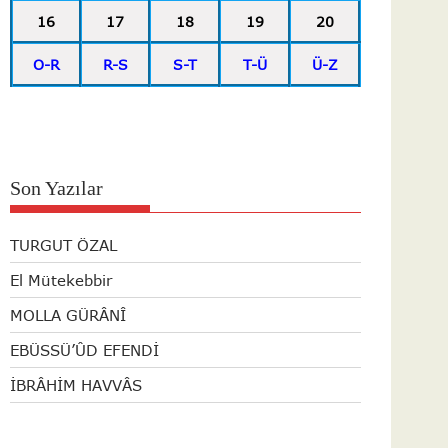
16
17
18
19
20
O-R
R-S
S-T
T-Ü
Ü-Z
Son Yazılar
TURGUT ÖZAL
El Mütekebbir
MOLLA GÜRÂNÎ
EBÜSSÜ’ÛD EFENDİ
İBRÂHİM HAVVÂS