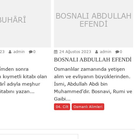
BOSNALI ABDULLAH
BUHÂRÎ
EFENDİ
023
admin
0
24 Ağustos 2023
admin
0
BOSNALI ABDULLAH EFENDİ
rîmden sonra
Osmanlılar zamanında yetişen
 kıymetli kitabı olan
alim ve evliyanın büyüklerinden.
ârî adıyla meşhur
İsmi, Abdullah Abdi bin
itabını yazan...
Muhammed’dir. Bosnavi, Rumi ve
Gaibi...
04. Cilt
Osmanlı Alimleri