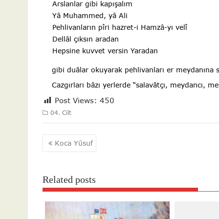
Arslanlar gibi kapışalım
Yâ Muhammed, yâ Ali
Pehlivanların pîri hazret-i Hamzâ-yı velî
Dellâl çıksın aradan
Hepsine kuvvet versin Yaradan
gibi duâlar okuyarak pehlivanları er meydanına s
Cazgırları bâzı yerlerde “salavâtçı, meydancı, me
Post Views:
450
04. Cilt
Yazı
Koca Yûsuf
gezinmesi
Related posts