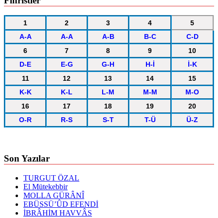
Fihristler
1
2
3
4
5
A-A
A-A
A-B
B-C
C-D
6
7
8
9
10
D-E
E-G
G-H
H-İ
İ-K
11
12
13
14
15
K-K
K-L
L-M
M-M
M-O
16
17
18
19
20
O-R
R-S
S-T
T-Ü
Ü-Z
Son Yazılar
TURGUT ÖZAL
El Mütekebbir
MOLLA GÜRÂNÎ
EBÜSSÜ’ÛD EFENDİ
İBRÂHİM HAVVÂS