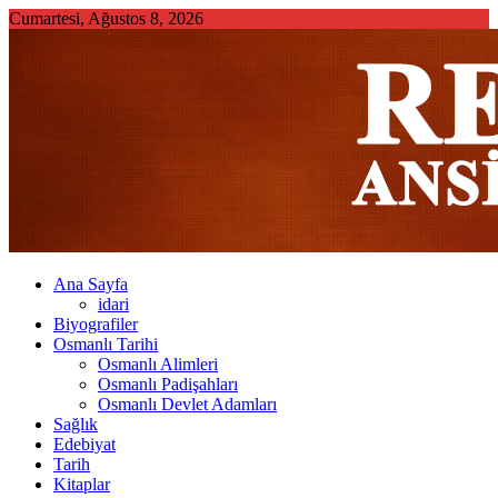
Skip
Cumartesi, Ağustos 8, 2026
to
content
Ana Sayfa
idari
Biyografiler
Osmanlı Tarihi
Osmanlı Alimleri
Osmanlı Padişahları
Osmanlı Devlet Adamları
Sağlık
Edebiyat
Tarih
Kitaplar