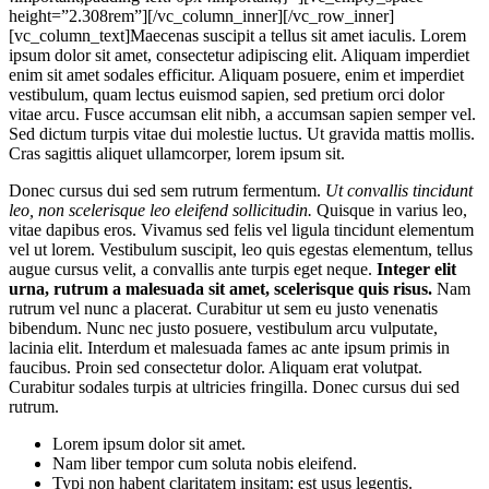
height=”2.308rem”][/vc_column_inner][/vc_row_inner]
[vc_column_text]Maecenas suscipit a tellus sit amet iaculis. Lorem
ipsum dolor sit amet, consectetur adipiscing elit. Aliquam imperdiet
enim sit amet sodales efficitur. Aliquam posuere, enim et imperdiet
vestibulum, quam lectus euismod sapien, sed pretium orci dolor
vitae arcu. Fusce accumsan elit nibh, a accumsan sapien semper vel.
Sed dictum turpis vitae dui molestie luctus. Ut gravida mattis mollis.
Cras sagittis aliquet ullamcorper, lorem ipsum sit.
Donec cursus dui sed sem rutrum fermentum.
Ut convallis tincidunt
leo, non scelerisque leo eleifend sollicitudin.
Quisque in varius leo,
vitae dapibus eros. Vivamus sed felis vel ligula tincidunt elementum
vel ut lorem. Vestibulum suscipit, leo quis egestas elementum, tellus
augue cursus velit, a convallis ante turpis eget neque.
Integer elit
urna, rutrum a malesuada sit amet, scelerisque quis risus.
Nam
rutrum vel nunc a placerat. Curabitur ut sem eu justo venenatis
bibendum. Nunc nec justo posuere, vestibulum arcu vulputate,
lacinia elit. Interdum et malesuada fames ac ante ipsum primis in
faucibus. Proin sed consectetur dolor. Aliquam erat volutpat.
Curabitur sodales turpis at ultricies fringilla. Donec cursus dui sed
rutrum.
Lorem ipsum dolor sit amet.
Nam liber tempor cum soluta nobis eleifend.
Typi non habent claritatem insitam; est usus legentis.