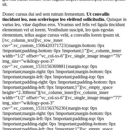
sit.
Donec cursus dui sed sem rutrum fermentum.
Ut convallis
tincidunt leo, non scelerisque leo eleifend sollicitudin.
Quisque in
varius leo, vitae dapibus eros. Vivamus sed felis vel ligula tincidunt
elementum vel ut lorem. Vestibulum suscipit, leo quis egestas
elementum, tellus augue cursus velit, a convallis lorem ipsum sit.
[/vc_column_text][vc_row_inner
css=”.vc_custom_1506420371723{margin-bottom: 0px
!important;padding-bottom: 0px !important;}”][vc_column_inner
width=”1/2″ offset=”vc_col-xs-6″][vc_single_image image=”76″
img_size=”wikilogy-post-3″
css=”.vc_custom_1531156369881{margin-top: 0px
!important;margin-right: 0px !important;margin-bottom: 0px
!important;margin-left: 0px !important;padding-top: 0px
!important;padding-right: 0px !important;padding-bottom: 0px
!important;padding-left: 0px !important;}”][vc_empty_space
height=”2.308rem”][/vc_column_inner][vc_column_inner
width=”1/2″ offset=”vc_col-xs-6″][vc_single_image image=”77″
img_size=”wikilogy-post-3″
css=”.vc_custom_1531156376230{margin-top: 0px
!important;margin-right: 0px !important;margin-bottom: 0px
!important;margin-left: 0px !important;padding-top: 0px
!important;padding-right: 0px !important;padding-bottom: 0px
!important;padding-left: 0px !important;}”][vc_empty_space