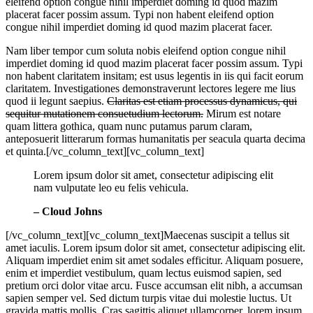
eleifend option congue nihil imperdiet doming id quod mazim
placerat facer possim assum. Typi non habent eleifend option
congue nihil imperdiet doming id quod mazim placerat facer.
Nam liber tempor cum soluta nobis eleifend option congue nihil
imperdiet doming id quod mazim placerat facer possim assum. Typi
non habent claritatem insitam; est usus legentis in iis qui facit eorum
claritatem. Investigationes demonstraverunt lectores legere me lius
quod ii legunt saepius.
Claritas est etiam processus dynamicus, qui
sequitur mutationem consuetudium lectorum.
Mirum est notare
quam littera gothica, quam nunc putamus parum claram,
anteposuerit litterarum formas humanitatis per seacula quarta decima
et quinta.[/vc_column_text][vc_column_text]
Lorem ipsum dolor sit amet, consectetur adipiscing elit
nam vulputate leo eu felis vehicula.
– Cloud Johns
[/vc_column_text][vc_column_text]Maecenas suscipit a tellus sit
amet iaculis. Lorem ipsum dolor sit amet, consectetur adipiscing elit.
Aliquam imperdiet enim sit amet sodales efficitur. Aliquam posuere,
enim et imperdiet vestibulum, quam lectus euismod sapien, sed
pretium orci dolor vitae arcu. Fusce accumsan elit nibh, a accumsan
sapien semper vel. Sed dictum turpis vitae dui molestie luctus. Ut
gravida mattis mollis. Cras sagittis aliquet ullamcorper, lorem ipsum