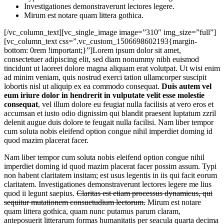
Investigationes demonstraverunt lectores legere.
Mirum est notare quam littera gothica.
[/vc_column_text][vc_single_image image=”310″ img_size=”full”]
[vc_column_text css=”.vc_custom_1506698602193{margin-
bottom: 0rem !important;}”]Lorem ipsum dolor sit amet,
consectetuer adipiscing elit, sed diam nonummy nibh euismod
tincidunt ut laoreet dolore magna aliquam erat volutpat. Ut wisi enim
ad minim veniam, quis nostrud exerci tation ullamcorper suscipit
lobortis nisl ut aliquip ex ea commodo consequat.
Duis autem vel
eum iriure dolor in hendrerit in vulputate velit esse molestie
consequat
, vel illum dolore eu feugiat nulla facilisis at vero eros et
accumsan et iusto odio dignissim qui blandit praesent luptatum zzril
delenit augue duis dolore te feugait nulla facilisi. Nam liber tempor
cum soluta nobis eleifend option congue nihil imperdiet doming id
quod mazim placerat facer.
Nam liber tempor cum soluta nobis eleifend option congue nihil
imperdiet doming id quod mazim placerat facer possim assum. Typi
non habent claritatem insitam; est usus legentis in iis qui facit eorum
claritatem. Investigationes demonstraverunt lectores legere me lius
quod ii legunt saepius.
Claritas est etiam processus dynamicus, qui
sequitur mutationem consuetudium lectorum.
Mirum est notare
quam littera gothica, quam nunc putamus parum claram,
anteposuerit litterarum formas humanitatis per seacula quarta decima