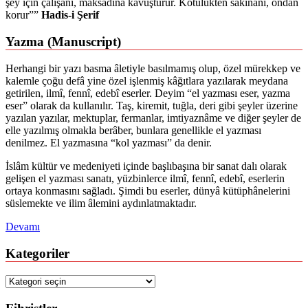
şey için çalışanı, maksadına kavuşturur. Kötülükten sakınanı, ondan
korur””
Hadis-i Şerif
Yazma (Manuscript)
Herhangi bir yazı basma âletiyle basılmamış olup, özel mürekkep ve
kalemle çoğu defâ yine özel işlenmiş kâğıtlara yazılarak meydana
getirilen, ilmî, fennî, edebî eserler. Deyim “el yazması eser, yazma
eser” olarak da kullanılır. Taş, kiremit, tuğla, deri gibi şeyler üzerine
yazılan yazılar, mektuplar, fermanlar, imtiyaznâme ve diğer şeyler de
elle yazılmış olmakla berâber, bunlara genellikle el yazması
denilmez. El yazmasına “kol yazması” da denir.
İslâm kültür ve medeniyeti içinde başlıbaşına bir sanat dalı olarak
gelişen el yazması sanatı, yüzbinlerce ilmî, fennî, edebî, eserlerin
ortaya konmasını sağladı. Şimdi bu eserler, dünyâ kütüphânelerini
süslemekte ve ilim âlemini aydınlatmaktadır.
Devamı
Kategoriler
Kategoriler