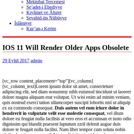
Mektubat Tercemesi
Se’adet-i Ebediyye
Kıyâmet ve Âhıret
Şevahid-ün Nübüvve
İslâmiyet
Kur’an-ı Kerim
IOS 11 Will Render Older Apps Obsolete
29 Eylül 2017
admin
[vc_row content_placement=”top”][vc_column]
[vc_column_text]Lorem ipsum dolor sit amet, consectetuer
adipiscing elit, sed diam nonummy nibh euismod tincidunt ut laoreet
dolore magna aliquam erat volutpat. Ut wisi enim ad minim veniam,
quis nostrud exerci tation ullamcorper suscipit lobortis nisl ut aliquip
ex ea commodo consequat.
Duis autem vel eum iriure dolor in
hendrerit in vulputate velit esse molestie consequat
, vel illum
dolore eu feugiat nulla facilisis at vero eros et accumsan et iusto odio
dignissim qui blandit praesent luptatum zzril delenit augue duis
dolore te feugait nulla facilisi. Nam liber tempor cum soluta nobis