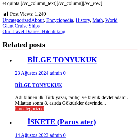
et quinta.[/vc_column_text][/vc_column][/vc_row]
Post Views:
1.240
Uncategorized
About
,
Encyclopedia
,
History
,
Math
,
World
Yazı
Giant Cruise Ships
Our Travel Diaries: Hitchhiking
gezinmesi
Related posts
BİLGE TONYUKUK
23 Ağustos 2024
admin
0
BİLGE TONYUKUK
Adı bilinen ilk Türk yazar, tarihçi ve büyük devlet adamı.
Milattan sonra 8. asırda Göktürkler devrinde...
Uncategorized
İSKETE (Parus ater)
14 Ağustos 2023
admin
0