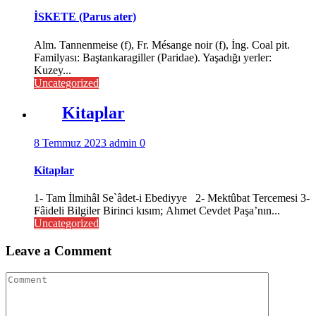
İSKETE (Parus ater)
Alm. Tannenmeise (f), Fr. Mésange noir (f), İng. Coal pit.
Familyası: Baştankaragiller (Paridae). Yaşadığı yerler:
Kuzey...
Uncategorized
Kitaplar
8 Temmuz 2023
admin
0
Kitaplar
1- Tam İlmihâl Se`âdet-i Ebediyye 2- Mektûbat Tercemesi 3-
Fâideli Bilgiler Birinci kısım; Ahmet Cevdet Paşa’nın...
Uncategorized
Leave a Comment