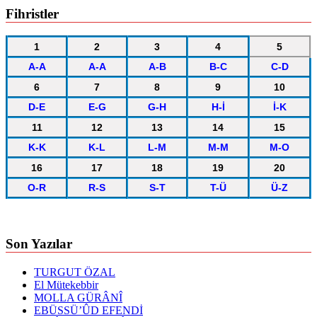
Fihristler
1
2
3
4
5
A-A
A-A
A-B
B-C
C-D
6
7
8
9
10
D-E
E-G
G-H
H-İ
İ-K
11
12
13
14
15
K-K
K-L
L-M
M-M
M-O
16
17
18
19
20
O-R
R-S
S-T
T-Ü
Ü-Z
Son Yazılar
TURGUT ÖZAL
El Mütekebbir
MOLLA GÜRÂNÎ
EBÜSSÜ’ÛD EFENDİ