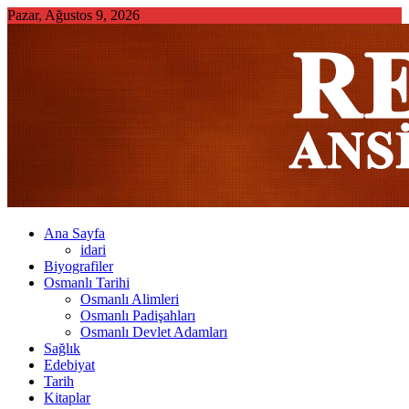
Skip
Pazar, Ağustos 9, 2026
to
content
Ana Sayfa
idari
Biyografiler
Osmanlı Tarihi
Osmanlı Alimleri
Osmanlı Padişahları
Osmanlı Devlet Adamları
Sağlık
Edebiyat
Tarih
Kitaplar