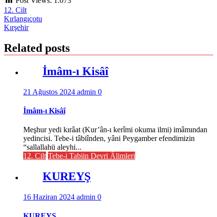
Post Views:
1.073
12. Cilt
Yazı
Kırlangıçotu
Kırşehir
gezinmesi
Related posts
İmâm-ı Kisâî
21 Ağustos 2024
admin
0
İmâm-ı Kisâî
Meşhur yedi kırâat (Kur’ân-ı kerîmi okuma ilmi) imâmından
yedincisi. Tebe-i tâbiînden, yâni Peygamber efendimizin
“sallallahü aleyhi...
12. Cilt
Tebe-i Tabiin Devri Âlimleri
KUREYŞ
16 Haziran 2024
admin
0
KUREYŞ