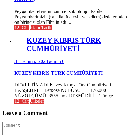
Peygamber efendimizin mensub olduğu kabîle.
Peygamberimizin (sallallahü aleyhi ve sellem) dedelerinden
on birincisi olan Fihr’in adı....
12. Cilt
İslâm Tarihi
KUZEY KIBRIS TÜRK
CUMHÛRİYETİ
31 Temmuz 2023
admin
0
KUZEY KIBRIS TÜRK CUMHÛRİYETİ
DEVLETİN ADI Kuzey Kıbrıs Türk Cumhûriyeti
BAŞŞEHRİ Lefkoşe NÜFÛSU 176.000
YÜZÖLÇÜMÜ 3555 km2 RESMÎ DİLİ Türkçe...
12. Cilt
Ülkeler
Leave a Comment