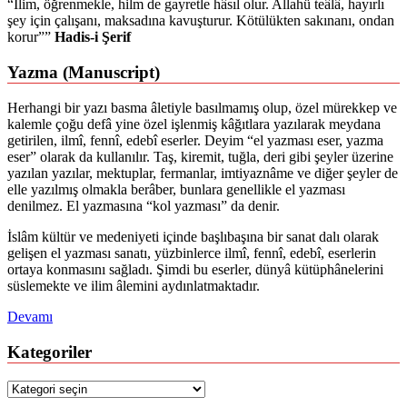
“İlim, öğrenmekle, hilm de gayretle hâsıl olur. Allahü teâlâ, hayırlı
şey için çalışanı, maksadına kavuşturur. Kötülükten sakınanı, ondan
korur””
Hadis-i Şerif
Yazma (Manuscript)
Herhangi bir yazı basma âletiyle basılmamış olup, özel mürekkep ve
kalemle çoğu defâ yine özel işlenmiş kâğıtlara yazılarak meydana
getirilen, ilmî, fennî, edebî eserler. Deyim “el yazması eser, yazma
eser” olarak da kullanılır. Taş, kiremit, tuğla, deri gibi şeyler üzerine
yazılan yazılar, mektuplar, fermanlar, imtiyaznâme ve diğer şeyler de
elle yazılmış olmakla berâber, bunlara genellikle el yazması
denilmez. El yazmasına “kol yazması” da denir.
İslâm kültür ve medeniyeti içinde başlıbaşına bir sanat dalı olarak
gelişen el yazması sanatı, yüzbinlerce ilmî, fennî, edebî, eserlerin
ortaya konmasını sağladı. Şimdi bu eserler, dünyâ kütüphânelerini
süslemekte ve ilim âlemini aydınlatmaktadır.
Devamı
Kategoriler
Kategoriler