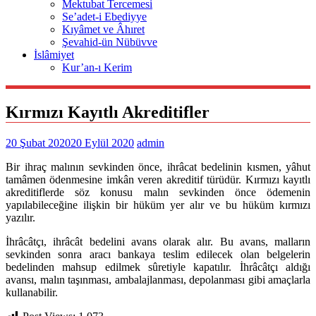
Mektubat Tercemesi
Se’adet-i Ebediyye
Kıyâmet ve Âhıret
Şevahid-ün Nübüvve
İslâmiyet
Kur’an-ı Kerim
Kırmızı Kayıtlı Akreditifler
20 Şubat 2020
20 Eylül 2020
admin
Bir ihraç malının sevkinden önce, ihrâcat bedelinin kısmen, yâhut
tamâmen ödenmesine imkân veren akreditif türüdür. Kırmızı kayıtlı
akreditiflerde söz konusu malın sevkinden önce ödemenin
yapılabileceğine ilişkin bir hüküm yer alır ve bu hüküm kırmızı
yazılır.
İhrâcâtçı, ihrâcât bedelini avans olarak alır. Bu avans, malların
sevkinden sonra aracı bankaya teslim edilecek olan belgelerin
bedelinden mahsup edilmek sûretiyle kapatılır. İhrâcâtçı aldığı
avansı, malın taşınması, ambalajlanması, depolanması gibi amaçlarla
kullanabilir.