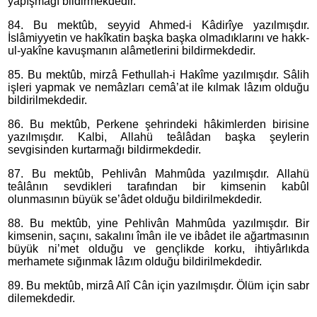
yapışmağı bildirmekdedir.
84. Bu mektûb, seyyid Ahmed-i Kâdirîye yazılmışdır.
İslâmiyyetin ve hakîkatin başka başka olmadıklarını ve hakk-
ul-yakîne kavuşmanın alâmetlerini bildirmekdedir.
85. Bu mektûb, mirzâ Fethullah-i Hakîme yazılmışdır. Sâlih
işleri yapmak ve nemâzları cemâ’at ile kılmak lâzım olduğu
bildirilmekdedir.
86. Bu mektûb, Perkene şehrindeki hâkimlerden birisine
yazılmışdır. Kalbi, Allahü teâlâdan başka şeylerin
sevgisinden kurtarmağı bildirmekdedir.
87. Bu mektûb, Pehlivân Mahmûda yazılmışdır. Allahü
teâlânın sevdikleri tarafından bir kimsenin kabûl
olunmasının büyük se’âdet olduğu bildirilmekdedir.
88. Bu mektûb, yine Pehlivân Mahmûda yazılmışdır. Bir
kimsenin, saçını, sakalını îmân ile ve ibâdet ile ağartmasının
büyük ni’met olduğu ve gençlikde korku, ihtiyârlıkda
merhamete sığınmak lâzım olduğu bildirilmekdedir.
89. Bu mektûb, mirzâ Alî Cân için yazılmışdır. Ölüm için sabr
dilemekdedir.