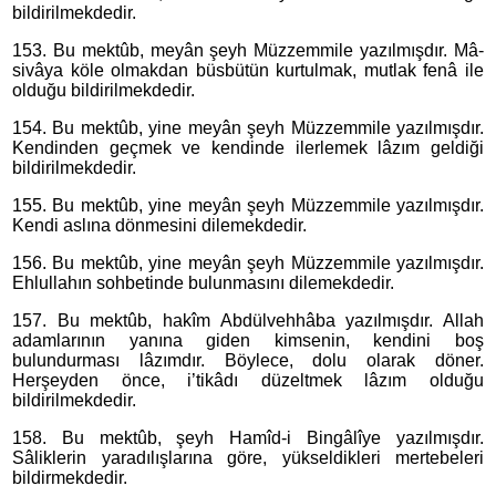
bildirilmekdedir.
153. Bu mektûb, meyân şeyh Müzzemmile yazılmışdır. Mâ-
sivâya köle olmakdan büsbütün kurtulmak, mutlak fenâ ile
olduğu bildirilmekdedir.
154. Bu mektûb, yine meyân şeyh Müzzemmile yazılmışdır.
Kendinden geçmek ve kendinde ilerlemek lâzım geldiği
bildirilmekdedir.
155. Bu mektûb, yine meyân şeyh Müzzemmile yazılmışdır.
Kendi aslına dönmesini dilemekdedir.
156. Bu mektûb, yine meyân şeyh Müzzemmile yazılmışdır.
Ehlullahın sohbetinde bulunmasını dilemekdedir.
157. Bu mektûb, hakîm Abdülvehhâba yazılmışdır. Allah
adamlarının yanına giden kimsenin, kendini boş
bulundurması lâzımdır. Böylece, dolu olarak döner.
Herşeyden önce, i’tikâdı düzeltmek lâzım olduğu
bildirilmekdedir.
158. Bu mektûb, şeyh Hamîd-i Bingâlîye yazılmışdır.
Sâliklerin yaradılışlarına göre, yükseldikleri mertebeleri
bildirmekdedir.