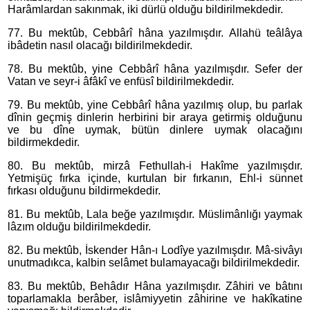
Harâmlardan sakınmak, iki dürlü olduğu bildirilmekdedir.
77. Bu mektûb, Cebbârî hâna yazılmışdır. Allahü teâlâya
ibâdetin nasıl olacağı bildirilmekdedir.
78. Bu mektûb, yine Cebbârî hâna yazılmışdır. Sefer der
Vatan ve seyr-i âfâkî ve enfüsî bildirilmekdedir.
79. Bu mektûb, yine Cebbârî hâna yazılmış olup, bu parlak
dînin geçmiş dinlerin herbirini bir araya getirmiş olduğunu
ve bu dîne uymak, bütün dinlere uymak olacağını
bildirmekdedir.
80. Bu mektûb, mirzâ Fethullah-i Hakîme yazılmışdır.
Yetmişüç fırka içinde, kurtulan bir fırkanın, Ehl-i sünnet
fırkası olduğunu bildirmekdedir.
81. Bu mektûb, Lala beğe yazılmışdır. Müslimânlığı yaymak
lâzım olduğu bildirilmekdedir.
82. Bu mektûb, İskender Hân-ı Lodîye yazılmışdır. Mâ-sivâyı
unutmadıkca, kalbin selâmet bulamayacağı bildirilmekdedir.
83. Bu mektûb, Behâdır Hâna yazılmışdır. Zâhiri ve bâtını
toparlamakla berâber, islâmiyyetin zâhirine ve hakîkatine