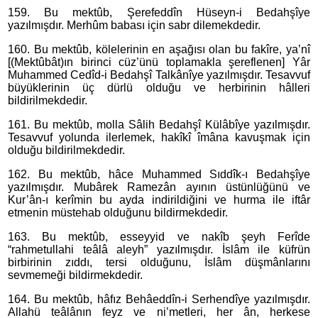
159. Bu mektûb, Şerefeddîn Hüseyn-i Bedahşîye
yazılmışdır. Merhûm babası için sabr dilemekdedir.
160. Bu mektûb, kölelerinin en aşağısı olan bu fakîre, ya’nî
[(Mektûbât)ın birinci cüz’ünü toplamakla şereflenen] Yâr
Muhammed Cedîd-i Bedahşî Talkânîye yazılmışdır. Tesavvuf
büyüklerinin üç dürlü olduğu ve herbirinin hâlleri
bildirilmekdedir.
161. Bu mektûb, molla Sâlih Bedahşî Külâbîye yazılmışdır.
Tesavvuf yolunda ilerlemek, hakîkî îmâna kavuşmak için
olduğu bildirilmekdedir.
162. Bu mektûb, hâce Muhammed Sıddîk-ı Bedahşîye
yazılmışdır. Mubârek Ramezân ayının üstünlüğünü ve
Kur’ân-ı kerîmin bu ayda indirildiğini ve hurma ile iftâr
etmenin müstehab olduğunu bildirmekdedir.
163. Bu mektûb, esseyyid ve nakîb şeyh Ferîde
“rahmetullahi teâlâ aleyh” yazılmışdır. İslâm ile küfrün
birbirinin zıddı, tersi olduğunu, İslâm düşmânlarını
sevmemeği bildirmekdedir.
164. Bu mektûb, hâfız Behâeddîn-i Serhendîye yazılmışdır.
Allahü teâlânın feyz ve ni’metleri, her ân, herkese