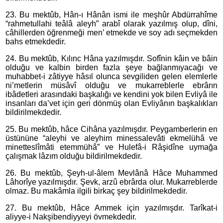
23. Bu mektûb, Hân-ı Hânân ismi ile meşhûr Abdürrahîme
“rahmetullahi teâlâ aleyh” arabî olarak yazılmış olup, dîni,
câhillerden öğrenmeği men’ etmekde ve soy adı seçmekden
bahs etmekdedir.
24. Bu mektûb, Kılınc Hâna yazılmışdır. Sofînin kâin ve bâin
olduğu ve kalbin birden fazla şeye bağlanmıyacağı ve
muhabbet-i zâtiyye hâsıl olunca sevgiliden gelen elemlerle
ni’metlerin müsâvî olduğu ve mukarreblerle ebrârın
ibâdetleri arasındaki başkalığı ve kendini yok bilen Evliyâ ile
insanları da’vet için geri dönmüş olan Evliyânın başkalıkları
bildirilmekdedir.
25. Bu mektûb, hâce Cihâna yazılmışdır. Peygamberlerin en
üstününe “aleyhi ve aleyhim minessalevâti ekmelühâ ve
minetteslîmâti etemmühâ” ve Hulefâ-i Râşidîne uymağa
çalışmak lâzım olduğu bildirilmekdedir.
26. Bu mektûb, Şeyh-ul-âlem Mevlânâ Hâce Muhammed
Lâhorîye yazılmışdır. Şevk, arzû ebrârda olur. Mukarreblerde
olmaz. Bu makâmla ilgili birkaç şey bildirilmekdedir.
27. Bu mektûb, Hâce Ammek için yazılmışdır. Tarîkat-i
aliyye-i Nakşibendiyyeyi övmekdedir.