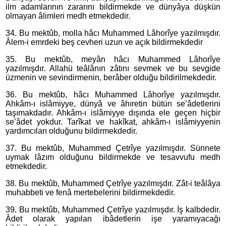
ilm adamlarının zararını bildirmekde ve dünyâya düşkün
olmayan âlimleri medh etmekdedir.
34. Bu mektûb, molla hâcı Muhammed Lâhorîye yazılmışdır.
Âlem-i emrdeki beş cevheri uzun ve açık bildirmekdedir
35. Bu mektûb, meyân hâcı Muhammed Lâhorîye
yazılmışdır. Allahü teâlânın zâtını sevmek ve bu sevgide
üzmenin ve sevindirmenin, berâber olduğu bildirilmekdedir.
36. Bu mektûb, hâcı Muhammed Lâhorîye yazılmışdır.
Ahkâm-ı islâmiyye, dünyâ ve âhıretin bütün se’âdetlerini
taşımakdadır. Ahkâm-ı islâmiyye dışında ele geçen hiçbir
se’âdet yokdur. Tarîkat ve hakîkat, ahkâm-ı islâmiyyenin
yardımcıları olduğunu bildirmekdedir.
37. Bu mektûb, Muhammed Çetrîye yazılmışdır. Sünnete
uymak lâzım olduğunu bildirmekde ve tesavvufu medh
etmekdedir.
38. Bu mektûb, Muhammed Çetrîye yazılmışdır. Zât-i teâlâya
muhabbeti ve fenâ mertebelerini bildirmekdedir.
39. Bu mektûb, Muhammed Çetrîye yazılmışdır. İş kalbdedir.
Âdet olarak yapılan ibâdetlerin işe yaramıyacağı