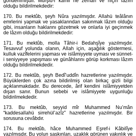
gönderilmişdir. Mürşid-i kâmil ne zemân ve niçin lâzım
olduğu bildirilmekdedir:
170. Bu mektûb, şeyh Nûra yazılmışdır. Allahü teâlânın
emrlerini yapmak ve yasaklarından sakınmak lâzım olduğu
gibi, insanların haklarını gözetmek ve onlarla iyi geçinmek
de lâzım olduğu bildirilmekdedir:
171. Bu mektûb, molla Tâhir-i Bedahşîye yazılmışdır.
Tesavvuf yolunda olanın, Allah için, aşağılık göstermesi,
kulluk vazîfelerini yapması ve islâmiyyete uyması ve sünnet-
i seniyyeye yapışması ve günâhlarını görüp korkması lâzım
olduğu bildirilmekdedir.
172. Bu mektûb, şeyh Bedî’uddîn hazretlerine yazılmışdır.
Büyüklerden çok azına bildirilmiş olan birkaç gizli bilgi
açıklanmakdadır. Bu derecede, ârif kendini islâmiyyetden
dışarı sanır. Bunun sebebi ve islâmiyyete uygunluğu
bildirilmekdedir.
173. Bu mektûb, seyyid mîr Muhammed Nu’mân
“kaddesallahü sirrehül’azîz” hazretlerine yazılmışdır. Bir
sorusuna cevâbdır.
174. Bu mektûb, hâce Muhammed Eşref-i Kâbilîye
yazılmışdır. Bu yolun şaşkınları, uzaklık görünen yakınlık ve