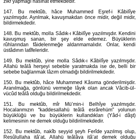
zikr yapmağı nasîhat etmekdedir.
147. Bu mektûb, hâce Muhammed Eşref-i Kâbilîye
yazılmışdır. Ayrılmak, kavuşmakdan önce midir, değil midir,
bildirmekdedir.
148. Bu mektûb, molla Sâdık-ı Kâbilîye yazılmışdır. Kendini
kavuşmuş sanan, bir şey elde edemez. Büyüklerin
rûhlarından fâidelenmeğe aldanmamalıdır. Onlar, kendi
üstâdının latîfeleridir.
149. Bu mektûb, yine molla Sâdık-ı Kâbilîye yazılmışdır.
Allahü teâlâ herşeyi sebeble yaratmakda ise de, belli bir
sebebe bağlanmak lâzım olmadığı bildirilmekdedir.
150. Bu mektûb, hâce Muhammed Kâsıma gönderilmişdir.
Aranılmağa, gönlünü vermeğe lâyık olan ancak Vâcib-ül-
vücûd teâlâ olduğu bildirilmekdedir.
151. Bu mektûb, mîr Mü’min-i Belhîye yazılmışdır.
Hocalarımızın “kaddesallahü teâlâ esrârehüm” yolunun
büyüklüğü ve bu büyüklerin kullandıkları (Yâd-i dâşt)
kelimesinin ne demek olduğu bildirilmekdedir.
152. Bu mektûb, nakîb seyyid şeyh Ferîde yazılmış olup,
Resûlullaha itâ’at, Allahü teâlâya itâ’at demek olduğu