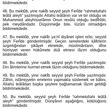
bildirmekdedir.
46. Bu mektûb, yine nakîb seyyid şeyh Ferîde “rahmetullahi
teâlâ aleyh” yazılmışdır. Allahü teâlânın var ve bir olduğu ve
Muhammed aleyhisselâmın Onun resûlü olduğu bedîhîdir,
pek meydândadır. Düşünmeğe bile, lüzûm olmadığını
bildirmekdedir.
47. Bu mektûb, yine nakîb ya’nî diyânet işleri reîsi, seyyid
şeyh Ferîde gönderilmişdir. Geçen senelerdeki kâfirlerin
azgınlığından şikâyet etmekde, müslimânların, dîne
hürriyyet veren hükûmete düâ etmesi lâzım olduğunu
bildirmekdedir.
48. Bu mektûb, yine nakîb seyyid şeyh Ferîde yazılmışdır.
Din âlimlerine hurmet etmek lâzım olduğunu bildirmekdedir.
49. Bu mektûb, yine nakîb seyyid şeyh Ferîde yazılmışdır.
Zâhiri, islâmiyyetin emrlerini yapmakla süslemek ve bâtını,
Allahü teâlâdan başka şeylere bağlamamak lâzım geldiği
bildirilmekdedir.
50. Bu mektûb, seyyid şeyh Ferîde “rahmetullahi teâlâ
aleyh” gönderilmişdir. Dünyânın aşağılığını, kötülüğünü
bildirmekdedir.