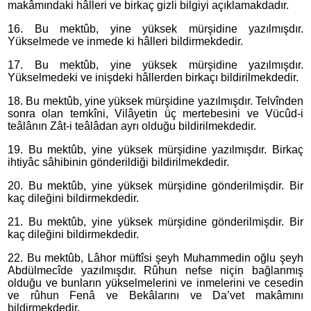
makâmındaki hâlleri ve birkaç gizli bilgiyi açıklamakdadır.
16. Bu mektûb, yine yüksek mürşidine yazılmışdır.
Yükselmede ve inmede ki hâlleri bildirmekdedir.
17. Bu mektûb, yine yüksek mürşidine yazılmışdır.
Yükselmedeki ve inişdeki hâllerden birkaçı bildirilmekdedir.
18. Bu mektûb, yine yüksek mürşidine yazılmışdır. Telvînden
sonra olan temkîni, Vilâyetin üç mertebesini ve Vücûd-i
teâlânın Zât-i teâlâdan ayrı olduğu bildirilmekdedir.
19. Bu mektûb, yine yüksek mürşidine yazılmışdır. Birkaç
ihtiyâc sâhibinin gönderildiği bildirilmekdedir.
20. Bu mektûb, yine yüksek mürşidine gönderilmişdir. Bir
kaç dileğini bildirmekdedir.
21. Bu mektûb, yine yüksek mürşidine gönderilmişdir. Bir
kaç dileğini bildirmekdedir.
22. Bu mektûb, Lâhor müftîsi şeyh Muhammedin oğlu şeyh
Abdülmecîde yazılmışdır. Rûhun nefse niçin bağlanmış
olduğu ve bunların yükselmelerini ve inmelerini ve cesedin
ve rûhun Fenâ ve Bekâlarını ve Da’vet makâmını
bildirmekdedir.