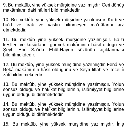
9. Bu mektûb, yine yüksek mürşidine yazılmışdır. Geri dönüş
makâmların daki hâlleri bildirmekdedir.
10. Bu mektûb, yine yüksek mürşidine yazılmışdır. Kurb ve
bu’d ve firâk ve vaslın bilinmeyen ma’nâlarını arz
etmekdedir.
11. Bu mektûb yine yüksek mürşidine yazılmışdır. Ba’zı
keşfleri ve kusûrlarını görmek makâmının hâsıl olduğu ve
Şeyh Ebû Sa’îd-i Ebül-Hayrın sözünün açıklanması
bildirilmekdedir.
12. Bu mektûb, yine yüksek mürşidine yazılmışdır. Fenâ ve
Bekâ makâmı nın hâsıl olduğunu ve Seyri fillah ve Tecellîi
zâtî bildirilmekdedir.
13. Bu mektûb, yine yüksek mürşidine yazılmışdır. Yolun
sonsuz olduğu ve hakîkat bilgilerinin, islâmiyyet bilgilerine
uygun olduğu bildirilmekdedir.
14. Bu mektûb, yine yüksek mürşidine yazılmışdır. Yolun
sonsuz olduğu ve hakîkat bilgilerinin, islâmiyyet bilgilerine
uygun olduğu bildirilmekdedir.
15. Bu mektûb, yine yüksek mürşidine yazılmışdır. İniş