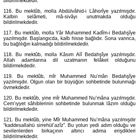
bildirilmekdedir.
116. Bu mektûb, molla Abdülvâhid-i Lâhorîye yazılmışdır.
Kalbin selâmeti, mâ-sivâyı unutmakda olduğu
bildirilmekdedir.
117. Bu mektûb, molla Yâr Muhammed Kadîm-i Bedahşîye
yazılmışdır. Başlangıcda, kalb hisse bağlıdır. Sona varınca,
bu bağlılığın kalmadığı bildirilmekdedir.
118. Bu mektûb, molla Kâsım Alî Bedahşîye yazılmışdır.
Allah adamlarına dil uzatmanın felâket olduğunu
bildirmekdedir.
119. Bu mektûb, mîr Muhammed Nu’mân Bedahşîye
yazılmışdır. Olgun olan bir büyüğün sohbetinde bulunmağı
övmekdedir.
120. Bu mektûb, yine mîr Muhammed Nu’mâna yazılmışdır.
Cem’ıyyet sâhiblerinin sohbetinde bulunmak lâzım olduğu
bildirilmekdedir.
121. Bu mektûb, yine Mîr Muhammed Nu’mâna yazılmışdır
“kaddesallahü sirrehül’azîz”. Bu yolun yedi adım olduğu ve
sevilenlerden birkaçının altıncı adıma erişdikleri
bildirilmekdedir.