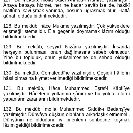
Anaya babaya hizmet, her ne kadar sevâb ise de, hakîkî
matlûba kavuşmak yanında, boşuna uğraşmak olur. Hattâ
günâh olduğu bildirilmekdedir.
128. Bu mektûb, hâce Mukîme yazılmışdır. Çok yükseklere
erişmeği istemelidir. Ele geçenle doymamak lâzım olduğu
bildirilmekdedir.
129. Bu mektûb, seyyid Nizâma yazılmışdır. İnsanda
herşeyin bulunması, onun dağılmasına sebeb olmuşdur.
Yine bu topluluk, onun yükselmesine de sebeb olduğu
bildirilmekdedir.
130. Bu mektûb, Cemâleddîne yazılmışdır. Çeşidli hâllerin
hâsıl olmasına kıymet verilmediği bildirilmekdedir.
131. Bu mektûb, Hâce Muhammed Eşref-i Kâbilîye
yazılmışdır. Hâcelerin yollarının şânını ve bu yolda reform
yapanların zararlarını bildirmekdedir.
132. Bu mektûb, molla Muhammed Sıddîk-ı Bedahşîye
yazılmışdır. Dünyâya düşkün olanlarla arkadaşlık etmemeli.
Dünyânın ne olduğunu iyi bilenlerin sohbetine koşmak
lâzım geldiği bildirilmekdedir.