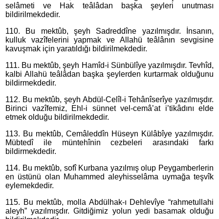
selâmeti ve Hak teâlâdan başka şeyleri unutması
bildirilmekdedir.
110. Bu mektûb, şeyh Sadreddîne yazılmışdır. İnsanın,
kulluk vazîfelerini yapmak ve Allahü teâlânın sevgisine
kavuşmak için yaratıldığı bildirilmekdedir.
111. Bu mektûb, şeyh Hamîd-i Sünbülîye yazılmışdır. Tevhîd,
kalbi Allahü teâlâdan başka şeylerden kurtarmak olduğunu
bildirmekdedir.
112. Bu mektûb, şeyh Abdül-Celîl-i Tehânîserîye yazılmışdır.
Birinci vazîfemiz, Ehl-i sünnet vel-cemâ’at i’tikâdını elde
etmek olduğu bildirilmekdedir.
113. Bu mektûb, Cemâleddîn Hüseyn Külâbîye yazılmışdır.
Mübtedî ile müntehînin cezbeleri arasındaki farkı
bildirmekdedir.
114. Bu mektûb, sofî Kurbana yazılmış olup Peygamberlerin
en üstünü olan Muhammed aleyhisselâma uymağa teşvîk
eylemekdedir.
115. Bu mektûb, molla Abdülhak-ı Dehlevîye “rahmetullahi
aleyh” yazılmışdır. Gitdiğimiz yolun yedi basamak olduğu