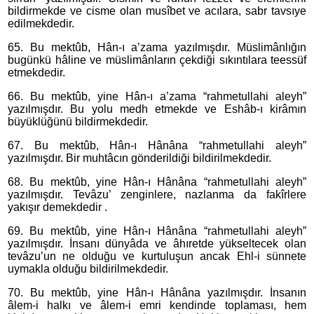
bildirmekde ve cisme olan musîbet ve acılara, sabr tavsıye
edilmekdedir.
65. Bu mektûb, Hân-ı a’zama yazılmışdır. Müslimânlığın
bugünkü hâline ve müslimânların çekdiği sıkıntılara teessüf
etmekdedir.
66. Bu mektûb, yine Hân-ı a’zama “rahmetullahi aleyh”
yazılmışdır. Bu yolu medh etmekde ve Eshâb-ı kirâmın
büyüklüğünü bildirmekdedir.
67. Bu mektûb, Hân-ı Hânâna “rahmetullahi aleyh”
yazılmışdır. Bir muhtâcın gönderildiği bildirilmekdedir.
68. Bu mektûb, yine Hân-ı Hânâna “rahmetullahi aleyh”
yazılmışdır. Tevâzu’ zenginlere, nazlanma da fakîrlere
yakışır demekdedir .
69. Bu mektûb, yine Hân-ı Hânâna “rahmetullahi aleyh”
yazılmışdır. İnsanı dünyâda ve âhıretde yükseltecek olan
tevâzu’un ne olduğu ve kurtuluşun ancak Ehl-i sünnete
uymakla olduğu bildirilmekdedir.
70. Bu mektûb, yine Hân-ı Hânâna yazılmışdır. İnsanın
âlem-i halkı ve âlem-i emri kendinde toplaması, hem