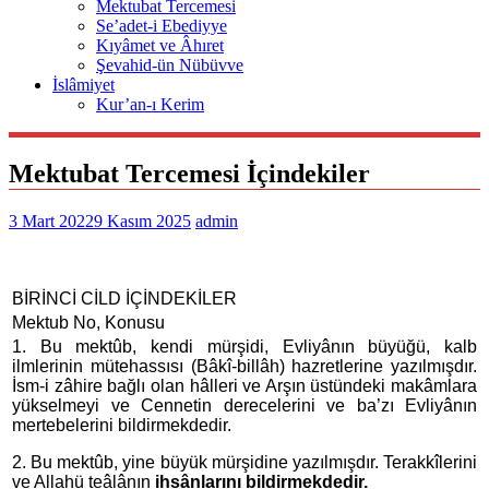
Mektubat Tercemesi
Se’adet-i Ebediyye
Kıyâmet ve Âhıret
Şevahid-ün Nübüvve
İslâmiyet
Kur’an-ı Kerim
Mektubat Tercemesi İçindekiler
3 Mart 2022
9 Kasım 2025
admin
BİRİNCİ CİLD İÇİNDEKİLER
Mektub No, Konusu
1. Bu mektûb, kendi mürşidi, Evliyânın büyüğü, kalb
ilmlerinin mütehassısı (Bâkî-billâh) hazretlerine yazılmışdır.
İsm-i zâhire bağlı olan hâlleri ve Arşın üstündeki makâmlara
yükselmeyi ve Cennetin derecelerini ve ba’zı Evliyânın
mertebelerini bildirmekdedir.
2. Bu mektûb, yine büyük mürşidine yazılmışdır. Terakkîlerini
ve Allahü teâlânın
ihsânlarını bildirmekdedir.