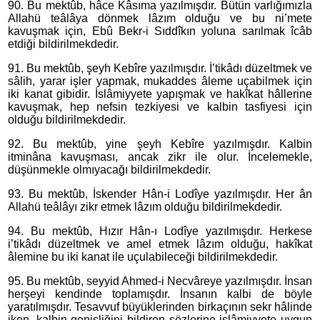
90. Bu mektûb, hâce Kâsıma yazılmışdır. Bütün varlığımızla
Allahü teâlâya dönmek lâzım olduğu ve bu ni’mete
kavuşmak için, Ebû Bekr-i Sıddîkın yoluna sarılmak îcâb
etdiği bildirilmekdedir.
91. Bu mektûb, şeyh Kebîre yazılmışdır. İ’tikâdı düzeltmek ve
sâlih, yarar işler yapmak, mukaddes âleme uçabilmek için
iki kanat gibidir. İslâmiyyete yapışmak ve hakîkat hâllerine
kavuşmak, hep nefsin tezkiyesi ve kalbin tasfiyesi için
olduğu bildirilmekdedir.
92. Bu mektûb, yine şeyh Kebîre yazılmışdır. Kalbin
itminâna kavuşması, ancak zikr ile olur. İncelemekle,
düşünmekle olmıyacağı bildirilmekdedir.
93. Bu mektûb, İskender Hân-i Lodîye yazılmışdır. Her ân
Allahü teâlâyı zikr etmek lâzım olduğu bildirilmekdedir.
94. Bu mektûb, Hızır Hân-ı Lodîye yazılmışdır. Herkese
i’tikâdı düzeltmek ve amel etmek lâzım olduğu, hakîkat
âlemine bu iki kanat ile uçulabileceği bildirilmekdedir.
95. Bu mektûb, seyyid Ahmed-i Necvâreye yazılmışdır. İnsan
herşeyi kendinde toplamışdır. İnsanın kalbi de böyle
yaratılmışdır. Tesavvuf büyüklerinden birkaçının sekr hâlinde
iken, kalbin genişliğini bildiren sözlerine islâmiyyete uygun