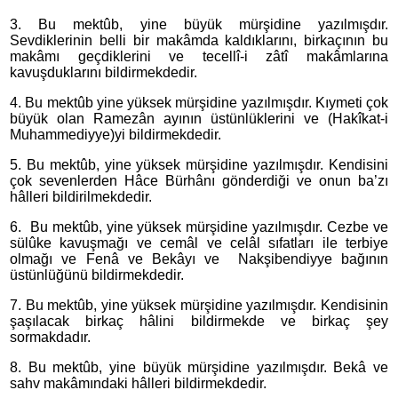
3. Bu mektûb, yine büyük mürşidine yazılmışdır.
Sevdiklerinin belli bir makâmda kaldıklarını, birkaçının bu
makâmı geçdiklerini ve tecellî-i zâtî makâmlarına
kavuşduklarını bildirmekdedir.
4. Bu mektûb yine yüksek mürşidine yazılmışdır. Kıymeti çok
büyük olan Ramezân ayının üstünlüklerini ve (Hakîkat-i
Muhammediyye)yi bildirmekdedir.
5. Bu mektûb, yine yüksek mürşidine yazılmışdır. Kendisini
çok sevenlerden Hâce Bürhânı gönderdiği ve onun ba’zı
hâlleri bildirilmekdedir.
6. Bu mektûb, yine yüksek mürşidine yazılmışdır. Cezbe ve
sülûke kavuşmağı ve cemâl ve celâl sıfatları ile terbiye
olmağı ve Fenâ ve Bekâyı ve Nakşibendiyye bağının
üstünlüğünü bildirmekdedir.
7. Bu mektûb, yine yüksek mürşidine yazılmışdır. Kendisinin
şaşılacak birkaç hâlini bildirmekde ve birkaç şey
sormakdadır.
8. Bu mektûb, yine büyük mürşidine yazılmışdır. Bekâ ve
sahv makâmındaki hâlleri bildirmekdedir.