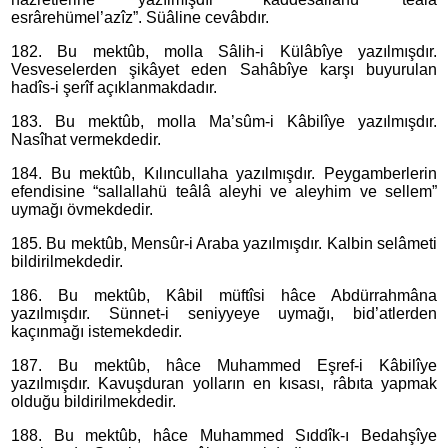
esrârehümel’azîz”. Süâline cevâbdır.
182. Bu mektûb, molla Sâlih-i Külâbîye yazılmışdır.
Vesveselerden şikâyet eden Sahâbîye karşı buyurulan
hadîs-i şerîf açıklanmakdadır.
183. Bu mektûb, molla Ma’sûm-i Kâbilîye yazılmışdır.
Nasîhat vermekdedir.
184. Bu mektûb, Kılıncullaha yazılmışdır. Peygamberlerin
efendisine “sallallahü teâlâ aleyhi ve aleyhim ve sellem”
uymağı övmekdedir.
185. Bu mektûb, Mensûr-i Araba yazılmışdır. Kalbin selâmeti
bildirilmekdedir.
186. Bu mektûb, Kâbil müftîsi hâce Abdürrahmâna
yazılmışdır. Sünnet-i seniyyeye uymağı, bid’atlerden
kaçınmağı istemekdedir.
187. Bu mektûb, hâce Muhammed Eşref-i Kâbilîye
yazılmışdır. Kavuşduran yolların en kısası, râbıta yapmak
olduğu bildirilmekdedir.
188. Bu mektûb, hâce Muhammed Sıddîk-ı Bedahşîye