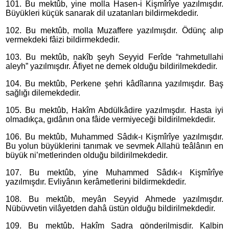
101. Bu mektûb, yine molla Hasen-i Kişmîrîye yazılmışdır.
Büyükleri küçük sanarak dil uzatanları bildirmekdedir.
102. Bu mektûb, molla Muzaffere yazılmışdır. Ödünç alıp
vermekdeki fâizi bildirmekdedir.
103. Bu mektûb, nakîb şeyh Seyyid Ferîde “rahmetullahi
aleyh” yazılmışdır. Âfiyet ne demek olduğu bildirilmekdedir.
104. Bu mektûb, Perkene şehri kâdîlarına yazılmışdır. Baş
sağlığı dilemekdedir.
105. Bu mektûb, Hakîm Abdülkâdire yazılmışdır. Hasta iyi
olmadıkça, gıdânın ona fâide vermiyeceği bildirilmekdedir.
106. Bu mektûb, Muhammed Sâdık-ı Kişmîrîye yazılmışdır.
Bu yolun büyüklerini tanımak ve sevmek Allahü teâlânın en
büyük ni’metlerinden olduğu bildirilmekdedir.
107. Bu mektûb, yine Muhammed Sâdık-ı Kişmîrîye
yazılmışdır. Evliyânın kerâmetlerini bildirmekdedir.
108. Bu mektûb, meyân Seyyid Ahmede yazılmışdır.
Nübüvvetin vilâyetden dahâ üstün olduğu bildirilmekdedir.
109. Bu mektûb, Hakîm Sadra gönderilmişdir. Kalbin