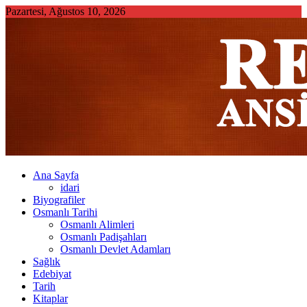
Skip
Pazartesi, Ağustos 10, 2026
to
content
Ana Sayfa
idari
Biyografiler
Osmanlı Tarihi
Osmanlı Alimleri
Osmanlı Padişahları
Osmanlı Devlet Adamları
Sağlık
Edebiyat
Tarih
Kitaplar