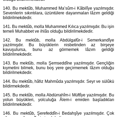
140. Bu mektûb, Muhammed Ma’sûm-i Kâbilîye yazılmışdır.
Sevenlerin sıkıntılara, üzüntülere dayanmaları lâzım geldiği
bildirilmekdedir.
141. Bu mektûb, molla Muhammed Kılıca yazılmışdır. Bu işin
temeli Muhabbet ve ihlâs olduğu bildirilmekdedir.
142. Bu mektûb, molla Abdülgafûr-i Semerkandîye
yazılmışdır. Bu büyüklerin nisbetinden az birşeye
kavuşulursa, bunu az görmemek lâzım geldiği
bildirilmekdedir.
143. Bu mektûb, molla Şemseddîne yazılmışdır. Gençliğin
kıymetini bilmek, bunu boş yere geçirmemek lâzım olduğu
bildirilmekdedir.
144. Bu mektûb, hâfız Mahmûda yazılmışdır. Seyr ve sülûkü
bildirmekdedir.
145. Bu mektûb, molla Abdürrahîm-i Müftîye yazılmışdır. Bu
yolun büyükleri, yolculuğa Âlem-i emrden başladıkları
bildirilmekdedir.
146. Bu mektûb, Şerefeddîn-i Bedahşîye yazılmışdır. Çok