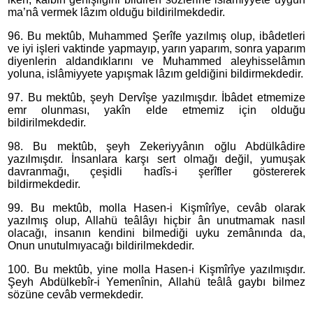
ma’nâ vermek lâzım olduğu bildirilmekdedir.
96. Bu mektûb, Muhammed Şerîfe yazılmış olup, ibâdetleri
ve iyi işleri vaktinde yapmayıp, yarın yaparım, sonra yaparım
diyenlerin aldandıklarını ve Muhammed aleyhisselâmın
yoluna, islâmiyyete yapışmak lâzım geldiğini bildirmekdedir.
97. Bu mektûb, şeyh Dervîşe yazılmışdır. İbâdet etmemize
emr olunması, yakîn elde etmemiz için olduğu
bildirilmekdedir.
98. Bu mektûb, şeyh Zekeriyyânın oğlu Abdülkâdire
yazılmışdır. İnsanlara karşı sert olmağı değil, yumuşak
davranmağı, çeşidli hadîs-i şerîfler göstererek
bildirmekdedir.
99. Bu mektûb, molla Hasen-i Kişmîrîye, cevâb olarak
yazılmış olup, Allahü teâlâyı hiçbir ân unutmamak nasıl
olacağı, insanın kendini bilmediği uyku zemânında da,
Onun unutulmıyacağı bildirilmekdedir.
100. Bu mektûb, yine molla Hasen-i Kişmîrîye yazılmışdır.
Şeyh Abdülkebîr-i Yemenînin, Allahü teâlâ gaybı bilmez
sözüne cevâb vermekdedir.