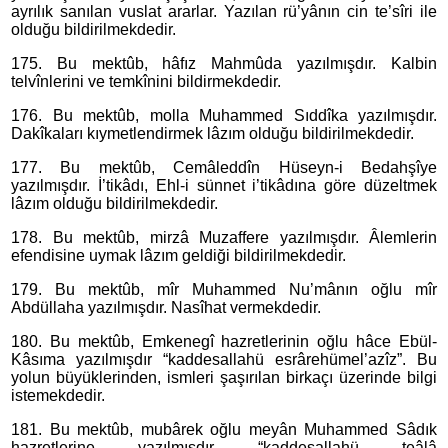
ayrılık sanılan vuslat ararlar. Yazılan rü’yânın cin te’sîri ile
olduğu bildirilmekdedir.
175. Bu mektûb, hâfız Mahmûda yazılmışdır. Kalbin
telvînlerini ve temkînini bildirmekdedir.
176. Bu mektûb, molla Muhammed Sıddîka yazılmışdır.
Dakîkaları kıymetlendirmek lâzım olduğu bildirilmekdedir.
177. Bu mektûb, Cemâleddîn Hüseyn-i Bedahşîye
yazılmışdır. İ’tikâdı, Ehl-i sünnet i’tikâdına göre düzeltmek
lâzım olduğu bildirilmekdedir.
178. Bu mektûb, mirzâ Muzaffere yazılmışdır. Âlemlerin
efendisine uymak lâzım geldiği bildirilmekdedir.
179. Bu mektûb, mîr Muhammed Nu’mânın oğlu mîr
Abdüllaha yazılmışdır. Nasîhat vermekdedir.
180. Bu mektûb, Emkenegî hazretlerinin oğlu hâce Ebül-
Kâsıma yazılmışdır “kaddesallahü esrârehümel’azîz”. Bu
yolun büyüklerinden, ismleri şaşırılan birkaçı üzerinde bilgi
istemekdedir.
181. Bu mektûb, mubârek oğlu meyân Muhammed Sâdık
hazretlerine yazılmışdır “kaddesallahü teâlâ