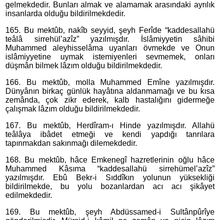
gelmekdedir. Bunları almak ve alamamak arasındaki ayrılık
insanlarda olduğu bildirilmekdedir.
165. Bu mektûb, nakîb seyyid, şeyh Ferîde “kaddesallahü
teâlâ sirrehül’azîz” yazılmışdır. İslâmiyyetin sâhibi
Muhammed aleyhisselâma uyanları övmekde ve Onun
islâmiyyetine uymak istemiyenleri sevmemek, onları
düşmân bilmek lâzım olduğu bildirilmekdedir.
166. Bu mektûb, molla Muhammed Emîne yazılmışdır.
Dünyânın birkaç günlük hayâtına aldanmamağı ve bu kısa
zemânda, çok zikr ederek, kalb hastalığını gidermeğe
çalışmak lâzım olduğu bildirilmekdedir.
167. Bu mektûb, Herdîram-ı Hinde yazılmışdır. Allahü
teâlâya ibâdet etmeği ve kendi yapdığı tanrılara
tapınmakdan sakınmağı dilemekdedir.
168. Bu mektûb, hâce Emkenegî hazretlerinin oğlu hâce
Muhammed Kâsıma “kaddesallahü sirrehümel’azîz”
yazılmışdır. Ebû Bekr-i Sıddîkın yolunun yüksekliği
bildirilmekde, bu yolu bozanlardan acı acı şikâyet
edilmekdedir.
169. Bu mektûb, şeyh Abdüssamed-i Sultânpûrîye