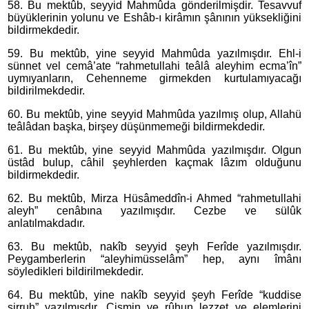
58. Bu mektûb, seyyid Mahmûda gönderilmişdir. Tesavvuf
büyüklerinin yolunu ve Eshâb-ı kirâmın şânının yüksekliğini
bildirmekdedir.
59. Bu mektûb, yine seyyid Mahmûda yazılmışdır. Ehl-i
sünnet vel cemâ’ate “rahmetullahi teâlâ aleyhim ecma’în”
uymıyanların, Cehenneme girmekden kurtulamıyacağı
bildirilmekdedir.
60. Bu mektûb, yine seyyid Mahmûda yazılmış olup, Allahü
teâlâdan başka, birşey düşünmemeği bildirmekdedir.
61. Bu mektûb, yine seyyid Mahmûda yazılmışdır. Olgun
üstâd bulup, câhil şeyhlerden kaçmak lâzım olduğunu
bildirmekdedir.
62. Bu mektûb, Mirza Hüsâmeddîn-i Ahmed “rahmetullahi
aleyh” cenâbına yazılmışdır. Cezbe ve sülûk
anlatılmakdadır.
63. Bu mektûb, nakîb seyyid şeyh Ferîde yazılmışdır.
Peygamberlerin “aleyhimüsselâm” hep, aynı îmânı
söyledikleri bildirilmekdedir.
64. Bu mektûb, yine nakîb seyyid şeyh Ferîde “kuddise
sirruh” yazılmışdır. Cismin ve rûhun lezzet ve elemlerini