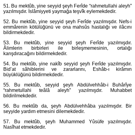
51. Bu mektûb, yine seyyid şeyh Ferîde “rahmetullahi aleyh”
yazılmışdır. İslâmiyyeti yaymağa teşvîk eylemekdedir.
52. Bu mektûb, yine seyyid şeyh Ferîde yazılmışdır. Nefs-i
emmârenin kötülüğünü ve ona mahsûs hastalığı ve ilâcını
bildirmekdedir.
53. Bu mektûb, yine seyyid şeyh Ferîde yazılmışdır.
Âlimlerin birbirleri ile birleşmemesinin, ortalığı
karışdıracağını bildirmekdedir.
54. Bu mektûb, yine nakîb seyyid şeyh Ferîde yazılmışdır.
Bid’at sâhiblerini ve zararlarını, Eshâb-ı kirâmın
büyüklüğünü bildirmekdedir.
55. Bu mektûb, seyyid şeyh Abdülvehhâb-i Buhârîye
“rahmetullahi teâlâ aleyh” yazılmışdır. Muhabbet
bildirilmekdedir.
56. Bu mektûb da, şeyh Abdülvehhâba yazılmışdır. Bir
seyyide yardım etmesini dilemekdedir.
57. Bu mektûb, şeyh Muhammed Yûsüfe yazılmışdır.
Nasîhat etmekdedir.