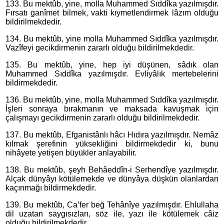
133. Bu mektûb, yine, molla Muhammed Sıddîka yazılmışdır.
Fırsatı ganîmet bilmek, vakti kıymetlendirmek lâzım olduğu
bildirilmekdedir.
134. Bu mektûb, yine molla Muhammed Sıddîka yazılmışdır.
Vazîfeyi gecikdirmenin zararlı olduğu bildirilmekdedir.
135. Bu mektûb, yine, hep iyi düşünen, sâdık olan
Muhammed Sıddîka yazılmışdır. Evliyâlık mertebelerini
bildirmekdedir.
136. Bu mektûb, yine, molla Muhammed Sıddîka yazılmışdır.
İşleri sonraya bırakmanın ve maksada kavuşmak için
çalışmayı gecikdirmenin zararlı olduğu bildirilmekdedir.
137. Bu mektûb, Efganistânlı hâcı Hıdıra yazılmışdır. Nemâz
kılmak şerefinin yüksekliğini bildirmekdedir ki, bunu
nihâyete yetişen büyükler anlayabilir.
138. Bu mektûb, şeyh Behâeddîn-i Serhendîye yazılmışdır.
Alçak dünyâyı kötülemekde ve dünyâya düşkün olanlardan
kaçınmağı bildirmekdedir.
139. Bu mektûb, Ca’fer beğ Tehânîye yazılmışdır. Ehlullaha
dil uzatan saygısızları, söz ile, yazı ile kötülemek câiz
olduğu bildirilmekdedir