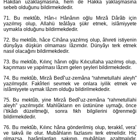
Hakdan uzaklaşmasına, hem de Hakka yaklaşmasına
sebeb olduğunu bildirmekdedir.
71. Bu mektûb, Hân-ı Hânânın oğlu Mirzâ Dârâb için
yazılmış olup, Allahü teâlâya şükr etmek, islâmiyyete
uymakla olduğunu bildirmekdedir.
72. Bu mektûb, hâce Cihâna yazılmış olup, âhıreti istiyenin
dünyâya düşkün olmaması lâzımdır. Dünyâyı terk etmek
nasıl olacağını bildirmekdedir.
73. Bu mektûb, Kılınç hânın oğlu Kılıcullaha yazılmış olup,
kaçınması ve yapılması lâzım gelen şeyleri bildirmekdedir.
74. Bu mektûb, Mirzâ Bedî’uz-zemâna “rahmetullahi aleyh”
yazılmışdır. Fakîrleri sevmek ve onlara iyilik etmek ve
islâmiyyete uymak lâzım olduğu bildirilmekdedir.
75. Bu mektûb, yine Mirzâ Bedî’uz-zemâna “rahmetullahi
aleyh” yazılmışdır. Mahlûkların en üstününe uymağı, önce
i’tikâdı düzeltmeği, sonra fıkh bilgilerini öğrenmeği
bildirmekdedir.
76. Bu mektûb, Kılınc hâna gönderilmiş olup, terakkî, vera’
ve takvâ ile olur. Mubâhların fazlasını terk etmelidir. Hiç
olmazsa, harâmlardan sakınıp, mubâhları azaltmalıdır.