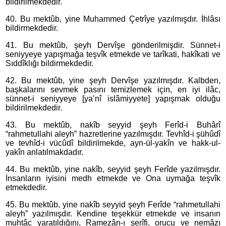
bildirilmekdedir.
40. Bu mektûb, yine Muhammed Çetrîye yazılmışdır. İhlâsı
bildirmekdedir.
41. Bu mektûb, şeyh Dervîşe gönderilmişdir. Sünnet-i
seniyyeye yapışmağa teşvîk etmekde ve tarîkati, hakîkati ve
Sıddîklığı bildirmekdedir.
42. Bu mektûb, yine şeyh Dervîşe yazılmışdır. Kalbden,
başkalarını sevmek pasını temizlemek için, en iyi ilâc,
sünnet-i seniyyeye [ya’nî islâmiyyete] yapışmak olduğu
bildirilmekdedir.
43. Bu mektûb, nakîb seyyid şeyh Ferîd-i Buhârî
“rahmetullahi aleyh” hazretlerine yazılmışdır. Tevhîd-i şühûdî
ve tevhîd-i vücûdî bildirilmekde, ayn-ül-yakîn ve hakk-ul-
yakîn anlatılmakdadır.
44. Bu mektûb, yine nakîb, seyyid şeyh Ferîde yazılmışdır.
İnsanların iyisini medh etmekde ve Ona uymağa teşvîk
etmekdedir.
45. Bu mektûb, yine nakîb seyyid şeyh Ferîde “rahmetullahi
aleyh” yazılmışdır. Kendine teşekkür etmekde ve insanın
muhtâc yaratıldığını, Ramezân-ı şerîfi, orucu ve nemâzı