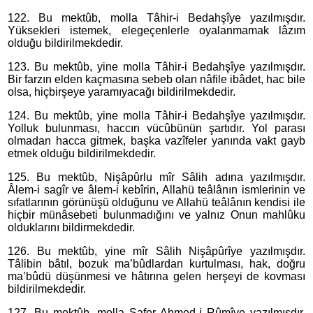
122. Bu mektûb, molla Tâhir-i Bedahşîye yazılmışdır.
Yüksekleri istemek, elegeçenlerle oyalanmamak lâzım
olduğu bildirilmekdedir.
123. Bu mektûb, yine molla Tâhir-i Bedahşîye yazılmışdır.
Bir farzın elden kaçmasına sebeb olan nâfile ibâdet, hac bile
olsa, hiçbirşeye yaramıyacağı bildirilmekdedir.
124. Bu mektûb, yine molla Tâhir-i Bedahşîye yazılmışdır.
Yolluk bulunması, haccın vücûbünün şartıdır. Yol parası
olmadan hacca gitmek, başka vazîfeler yanında vakt gayb
etmek olduğu bildirilmekdedir.
125. Bu mektûb, Nişâpûrlu mîr Sâlih adına yazılmışdır.
Âlem-i sagîr ve âlem-i kebîrin, Allahü teâlânın ismlerinin ve
sıfatlarının görünüşü olduğunu ve Allahü teâlânın kendisi ile
hiçbir münâsebeti bulunmadığını ve yalnız Onun mahlûku
olduklarını bildirmekdedir.
126. Bu mektûb, yine mîr Sâlih Nişâpûrîye yazılmışdır.
Tâlibin bâtıl, bozuk ma’bûdlardan kurtulması, hak, doğru
ma’bûdü düşünmesi ve hâtırına gelen herşeyi de kovması
bildirilmekdedir.
127. Bu mektûb, molla Safer Ahmed-i Rûmîye yazılmışdır.