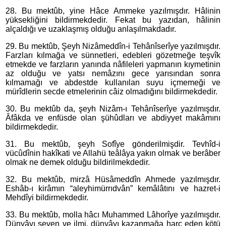
28. Bu mektûb, yine Hâce Ammeke yazılmışdır. Hâlinin
yüksekliğini bildirmekdedir. Fekat bu yazıdan, hâlinin
alçaldığı ve uzaklaşmış olduğu anlaşılmakdadır.
29. Bu mektûb, Şeyh Nizâmeddîn-i Tehânîserîye yazılmışdır.
Farzları kılmağa ve sünnetleri, edebleri gözetmeğe teşvîk
etmekde ve farzların yanında nâfileleri yapmanın kıymetinin
az olduğu ve yatsı nemâzını gece yarısından sonra
kılmamağı ve abdestde kullanılan suyu içmemeği ve
mürîdlerin secde etmelerinin câiz olmadığını bildirmekdedir.
30. Bu mektûb da, şeyh Nizâm-ı Tehânîserîye yazılmışdır.
Âfâkda ve enfüsde olan şühûdları ve abdiyyet makâmını
bildirmekdedir.
31. Bu mektûb, şeyh Sofîye gönderilmişdir. Tevhîd-i
vücûdînin hakîkati ve Allahü teâlâya yakın olmak ve berâber
olmak ne demek olduğu bildirilmekdedir.
32. Bu mektûb, mirzâ Hüsâmeddîn Ahmede yazılmışdır.
Eshâb-ı kirâmın “aleyhimürrıdvân” kemâlâtını ve hazret-i
Mehdîyi bildirmekdedir.
33. Bu mektûb, molla hâcı Muhammed Lâhorîye yazılmışdır.
Dünyâyı seven ve ilmi, dünyâyı kazanmağa harc eden kötü