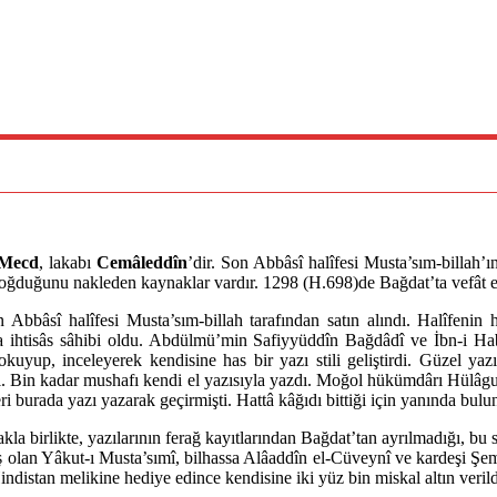
-Mecd
, lakabı
Cemâleddîn
’dir. Son Abbâsî halîfesi Musta’sım-billah’ı
ğduğunu nakleden kaynaklar vardır. 1298 (H.698)de Bağdat’ta vefât et
Abbâsî halîfesi Musta’sım-billah tarafından satın alındı. Halîfenin 
da ihtisâs sâhibi oldu. Abdülmü’min Safiyyüddîn Bağdâdî ve İbn-i Hab
 okuyup, inceleyerek kendisine has bir yazı stili geliştirdi. Güzel y
irdi. Bin kadar mushafı kendi el yazısıyla yazdı. Moğol hükümdârı Hülâg
 burada yazı yazarak geçirmişti. Hattâ kâğıdı bittiği için yanında bulu
kla birlikte, yazılarının ferağ kayıtlarından Bağdat’tan ayrılmadığı, b
uş olan Yâkut-ı Musta’sımî, bilhassa Alâaddîn el-Cüveynî ve kardeşi Şemse
Hindistan melikine hediye edince kendisine iki yüz bin miskal altın verild