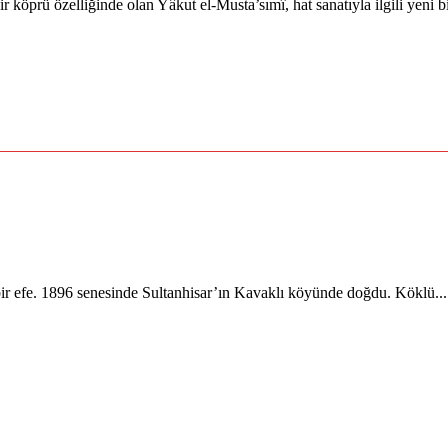
r köprü özelliğinde olan Yâkut el-Musta’sımî, hat sanatıyla ilgili yeni 
bir efe. 1896 senesinde Sultanhisar’ın Kavaklı köyünde doğdu. Köklü...