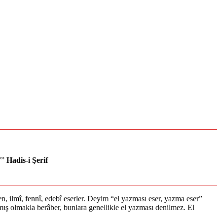
””
Hadis-i Şerif
n, ilmî, fennî, edebî eserler. Deyim “el yazması eser, yazma eser”
ılmış olmakla berâber, bunlara genellikle el yazması denilmez. El