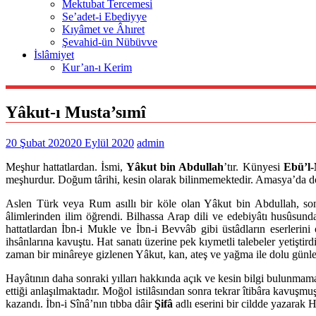
Mektubat Tercemesi
Se’adet-i Ebediyye
Kıyâmet ve Âhıret
Şevahid-ün Nübüvve
İslâmiyet
Kur’an-ı Kerim
Yâkut-ı Musta’sımî
20 Şubat 2020
20 Eylül 2020
admin
Meşhur hattatlardan. İsmi,
Yâkut bin Abdullah
’tır. Künyesi
Ebü’l
meşhurdur. Doğum târihi, kesin olarak bilinmemektedir. Amasya’da do
Aslen Türk veya Rum asıllı bir köle olan Yâkut bin Abdullah, son 
âlimlerinden ilim öğrendi. Bilhassa Arap dili ve edebiyâtı husûsun
hattatlardan İbn-i Mukle ve İbn-i Bevvâb gibi üstâdların eserlerini
ihsânlarına kavuştu. Hat sanatı üzerine pek kıymetli talebeler yetişt
zaman bir minâreye gizlenen Yâkut, kan, ateş ve yağma ile dolu günleri
Hayâtının daha sonraki yılları hakkında açık ve kesin bilgi bulunmama
ettiği anlaşılmaktadır. Moğol istilâsından sonra tekrar îtibâra kavuşm
kazandı. İbn-i Sînâ’nın tıbba dâir
Şifâ
adlı eserini bir cildde yazarak 