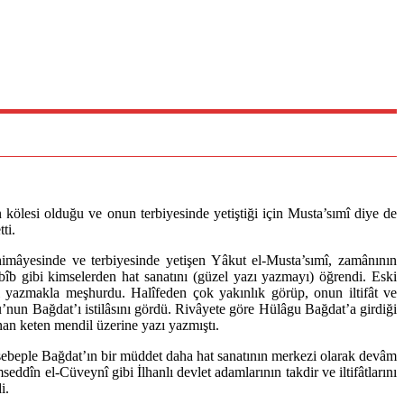
n kölesi olduğu ve onun terbiyesinde yetiştiği için Musta’sımî diye de
ti.
himâyesinde ve terbiyesinde yetişen Yâkut el-Musta’sımî, zamânının
îb gibi kimselerden hat sanatını (güzel yazı yazmayı) öğrendi. Eski
azı yazmakla meşhurdu. Halîfeden çok yakınlık görüp, onun iltifât ve
u’nun Bağdat’ı istilâsını gördü. Rivâyete göre Hülâgu Bağdat’a girdiği
nan keten mendil üzerine yazı yazmıştı.
u sebeple Bağdat’ın bir müddet daha hat sanatının merkezi olarak devâm
ddîn el-Cüveynî gibi İlhanlı devlet adamlarının takdir ve iltifâtlarını
i.