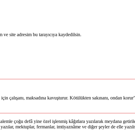
 ve site adresim bu tarayıcıya kaydedilsin.
ey için çalışanı, maksadına kavuşturur. Kötülükten sakınanı, ondan korur
lemle çoğu defâ yine özel işlenmiş kâğıtlara yazılarak meydana getirile
lan yazılar, mektuplar, fermanlar, imtiyaznâme ve diğer şeyler de elle yaz