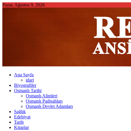
Skip
Pazar, Ağustos 9, 2026
to
content
Ana Sayfa
idari
Biyografiler
Osmanlı Tarihi
Osmanlı Alimleri
Osmanlı Padişahları
Osmanlı Devlet Adamları
Sağlık
Edebiyat
Tarih
Kitaplar