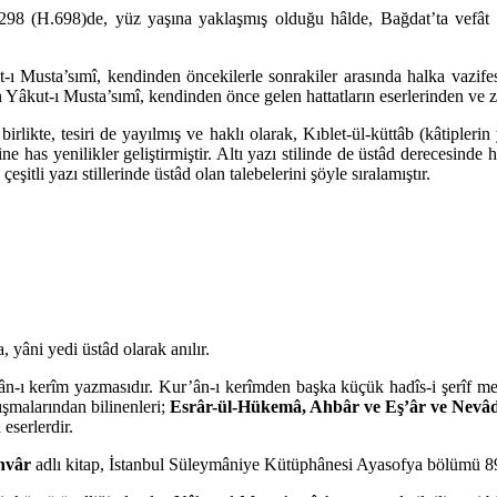
, 1298 (H.698)de, yüz yaşına yaklaşmış olduğu hâlde, Bağdat’ta vefât e
t-ı Musta’sımî, kendinden öncekilerle sonrakiler arasında halka vazife
lan Yâkut-ı Musta’sımî, kendinden önce gelen hattatların eserlerinden ve
irlikte, tesiri de yayılmış ve haklı olarak, Kıblet-ül-küttâb (kâtiplerin
ine has yenilikler geliştirmiştir. Altı yazı stilinde de üstâd derecesinde 
itli yazı stillerinde üstâd olan talebelerini şöyle sıralamıştır.
, yâni yedi üstâd olarak anılır.
n-ı kerîm yazmasıdır. Kur’ân-ı kerîmden başka küçük hadîs-i şerîf mec
şmalarından bilinenleri;
Esrâr-ül-Hükemâ, Ahbâr ve Eş’âr ve Nevâd
 eserlerdir.
Envâr
adlı kitap, İstanbul Süleymâniye Kütüphânesi Ayasofya bölümü 89