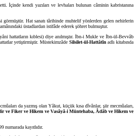
tti. İçinde kendi yazıları ve levhaları bulunan câminin kabristanına
si görmüştür. Hat sanatı târihinde muhtelif yönlerden gelen nehirlerin
 zamânındaki üstadlardan istifâde ederek şöhret bulmuştur.
 yâni hattatların kıblesi) diye anılmıştır. İbn-i Mukle ve İbn-ül-Bevvâb
hattatlar yetiştirmiştir. Müstekimzâde
Silsilet-ül-Hattâtîn
adlı kitabında
mûaları da yazmış olan Yâkut, küçük kısa dîvânlar, şiir mecmûaları,
ir ve Fiker ve Hikem ve Vasâyâ-i Müntehaba, Âdâb ve Hikem ve
9 numarada kayıtlıdır.