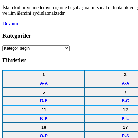
İslâm kültür ve medeniyeti içinde başlıbaşına bir sanat dalı olarak gel
ve ilim âlemini aydınlatmaktadır.
Devamı
Kategoriler
Kategoriler
Fihristler
1
2
A-A
A-A
6
7
D-E
E-G
11
12
K-K
K-L
16
17
O-R
R-S