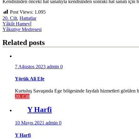
Kendisinden önceki hat sanatıyla kendisinden sonraki hat sanatı için bi
Post Views:
1.095
20. Cilt
,
Hattatlar
Yazı
Yâkût Hamevî
Yâkutiye Medresesi
gezinmesi
Related posts
7 Ağustos 2023
admin
0
Yörük Ali Efe
Kurtuluş Savaşında Ege bölgesinde faydalı hizmetleri görülen 
20. Cilt
Y Harfi
10 Mayıs 2021
admin
0
Y Harfi