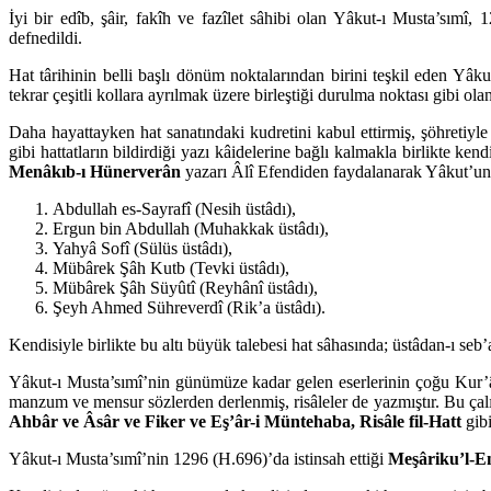
İyi bir edîb, şâir, fakîh ve fazîlet sâhibi olan Yâkut-ı Musta’sımî
defnedildi.
Hat târihinin belli başlı dönüm noktalarından birini teşkil eden Yâku
tekrar çeşitli kollara ayrılmak üzere birleştiği durulma noktası gibi o
Daha hayattayken hat sanatındaki kudretini kabul ettirmiş, şöhretiyle b
gibi hattatların bildirdiği yazı kâidelerine bağlı kalmakla birlikte kend
Menâkıb-ı Hünerverân
yazarı Âlî Efendiden faydalanarak Yâkut’un çeş
Abdullah es-Sayrafî (Nesih üstâdı),
Ergun bin Abdullah (Muhakkak üstâdı),
Yahyâ Sofî (Sülüs üstâdı),
Mübârek Şâh Kutb (Tevki üstâdı),
Mübârek Şâh Süyûtî (Reyhânî üstâdı),
Şeyh Ahmed Sühreverdî (Rik’a üstâdı).
Kendisiyle birlikte bu altı büyük talebesi hat sâhasında; üstâdan-ı seb’a
Yâkut-ı Musta’sımî’nin günümüze kadar gelen eserlerinin çoğu Kur’â
manzum ve mensur sözlerden derlenmiş, risâleler de yazmıştır. Bu çalı
Ahbâr ve Âsâr ve Fiker ve Eş’âr-i Müntehaba, Risâle fil-Hatt
gibi
Yâkut-ı Musta’sımî’nin 1296 (H.696)’da istinsah ettiği
Meşâriku’l-