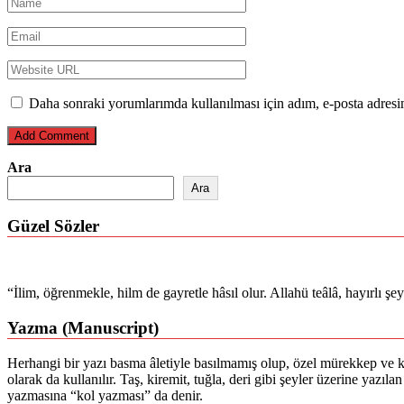
Daha sonraki yorumlarımda kullanılması için adım, e-posta adresim
Ara
Ara
Güzel Sözler
“İlim, öğrenmekle, hilm de gayretle hâsıl olur. Allahü teâlâ, hayırlı ş
Yazma (Manuscript)
Herhangi bir yazı basma âletiyle basılmamış olup, özel mürekkep ve ka
olarak da kullanılır. Taş, kiremit, tuğla, deri gibi şeyler üzerine yazı
yazmasına “kol yazması” da denir.