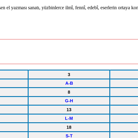
işen el yazması sanatı, yüzbinlerce ilmî, fennî, edebî, eserlerin ortaya 
3
A-B
8
G-H
13
L-M
18
S-T