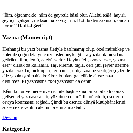
“İlim, öğrenmekle, hilm de gayretle hâsıl olur. Allahü teâlâ, hayırlı
şey için çalışanı, maksadına kavuşturur. Kötülükten sakınanı, ondan
korur””
Hadis-i Şerif
Yazma (Manuscript)
Herhangi bir yazı basma âletiyle basılmamış olup, özel mürekkep ve
kalemle çoğu defâ yine özel işlenmiş kâğıtlara yazılarak meydana
getirilen, ilmî, fennî, edebî eserler. Deyim “el yazması eser, yazma
eser” olarak da kullanılır. Taş, kiremit, tuğla, deri gibi şeyler üzerine
yazılan yazılar, mektuplar, fermanlar, imtiyaznâme ve diğer şeyler de
elle yazılmış olmakla berâber, bunlara genellikle el yazması
denilmez. El yazmasına “kol yazması” da denir.
İslâm kültür ve medeniyeti içinde başlıbaşına bir sanat dalı olarak
gelişen el yazması sanatı, yüzbinlerce ilmî, fennî, edebî, eserlerin
ortaya konmasını sağladı. Şimdi bu eserler, dünyâ kütüphânelerini
süslemekte ve ilim âlemini aydınlatmaktadır.
Devamı
Kategoriler