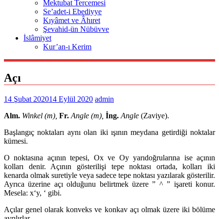
Mektubat Tercemesi
Se’adet-i Ebediyye
Kıyâmet ve Âhıret
Şevahid-ün Nübüvve
İslâmiyet
Kur’an-ı Kerim
Açı
14 Şubat 2020
14 Eylül 2020
admin
Alm.
Winkel (m),
Fr.
Angle (m),
İng.
Angle
(Zaviye).
Başlangıç noktaları aynı olan iki ışının meydana getirdiği noktalar
kümesi.
O noktasına açının tepesi, Ox ve Oy yarıdoğrularına ise açının
kolları denir. Açının gösterilişi tepe noktası ortada, kolları iki
kenarda olmak suretiyle veya sadece tepe noktası yazılarak gösterilir.
Ayrıca üzerine açı olduğunu belirtmek üzere ” ^ ” işareti konur.
Mesela: x‘y, ‘ gibi.
Açılar genel olarak konveks ve konkav açı olmak üzere iki bölüme
ayrılırlar.