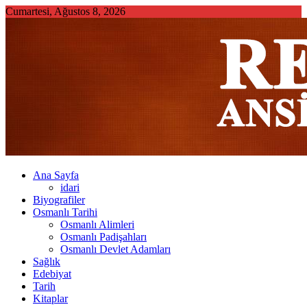
Skip
Cumartesi, Ağustos 8, 2026
to
content
Ana Sayfa
idari
Biyografiler
Osmanlı Tarihi
Osmanlı Alimleri
Osmanlı Padişahları
Osmanlı Devlet Adamları
Sağlık
Edebiyat
Tarih
Kitaplar