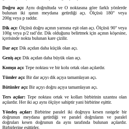
Doğru açı:
Aynı doğrultuda ve O noktasına göre farklı yönlerde
bulunan iki ışının meydana getirdiği açı. Ölçüsü 180° veya
200g veya p raddır.
Dik açı:
Ölçüsü doğru açının yarısına eşit olan açı. Ölçüsü 90° veya
100g veya p/2 rad’dır. Dik olduğunu belirtmek için açının köşesine,
içerisinde nokta bulunan kare çizilir.
Dar açı:
Dik açıdan daha küçük olan açı.
Geniş açı:
Dik açıdan daha büyük olan açı.
Komşu açı:
Tepe noktası ve bir kolu ortak olan açılardır.
Tümler açı:
Bir dar açıyı dik açıya tamamlayan açı.
Bütünler açı:
Bir açıyı doğru açıya tamamlayan açı.
Ters açılar:
Tepe noktası ortak ve kolları birbirinin uzantısı olan
açılardır. Her iki açı aynı ölçüye sahiptir yani birbirine eşittir.
Yöndeş açılar:
Birbirine paralel iki doğruyu kesen rastgele bir
doğrunun meydana getirdiği ve paralel doğruların ve paralel
doğruları kesen doğrunun da aynı tarafında bulunan açılardır.
Birbirlerine eşittirler.