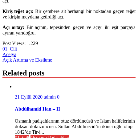
açı.
Kiriş-teğet açı:
Bir çembere ait herhangi bir noktadan geçen teğet
ve kirişin meydana getirdiği açı.
Açı ortay:
Bir açının, tepesinden geçen ve açıyı iki eşit parçaya
ayıran yarıdoğru.
Post Views:
1.229
01. Cilt
Yazı
Açelya
Açık Artırma ve Eksiltme
gezinmesi
Related posts
21 Eylül 2020
admin
0
Abdülhamid Han – II
Osmanlı padişahlarının otuz dördüncüsü ve İslam halifelerinin
doksan dokuzuncusu. Sultan Abdülmecid’in ikinci oğlu olup
1842’de Tir-i...
01. Cilt
Osmanlı Padişahları