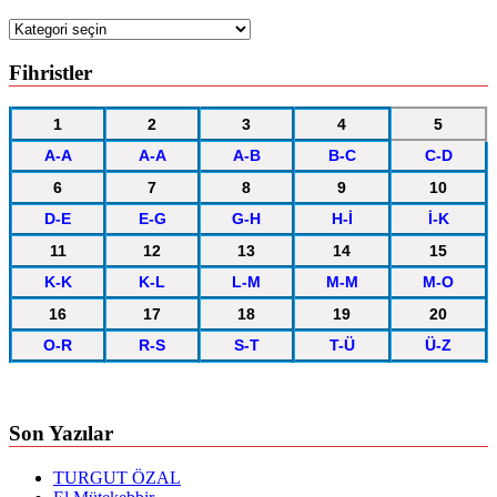
Kategoriler
Fihristler
1
2
3
4
5
A-A
A-A
A-B
B-C
C-D
6
7
8
9
10
D-E
E-G
G-H
H-İ
İ-K
11
12
13
14
15
K-K
K-L
L-M
M-M
M-O
16
17
18
19
20
O-R
R-S
S-T
T-Ü
Ü-Z
Son Yazılar
TURGUT ÖZAL