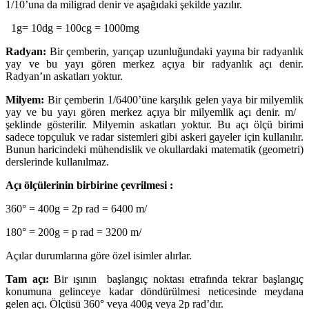
1/10’una da miligrad denir ve aşağıdaki şekilde yazılır.
1g= 10dg = 100cg = 1000mg
Radyan:
Bir çemberin, yarıçap uzunluğundaki yayına bir radyanlık
yay ve bu yayı gören merkez açıya bir radyanlık açı denir.
Radyan’ın askatları yoktur.
Milyem:
Bir çemberin 1/6400’üne karşılık gelen yaya bir milyemlik
yay ve bu yayı gören merkez açıya bir milyemlik açı denir. m/
şeklinde gösterilir. Milyemin askatları yoktur. Bu açı ölçü birimi
sadece topçuluk ve radar sistemleri gibi askeri gayeler için kullanılır.
Bunun haricindeki mühendislik ve okullardaki matematik (geometri)
derslerinde kullanılmaz.
Açı ölçülerinin birbirine çevrilmesi :
360° = 400g = 2p rad = 6400 m/
180° = 200g = p rad = 3200 m/
Açılar durumlarına göre özel isimler alırlar.
Tam açı:
Bir ışının başlangıç noktası etrafında tekrar başlangıç
konumuna gelinceye kadar döndürülmesi neticesinde meydana
gelen açı. Ölçüsü 360° veya 400g veya 2p rad’dır.