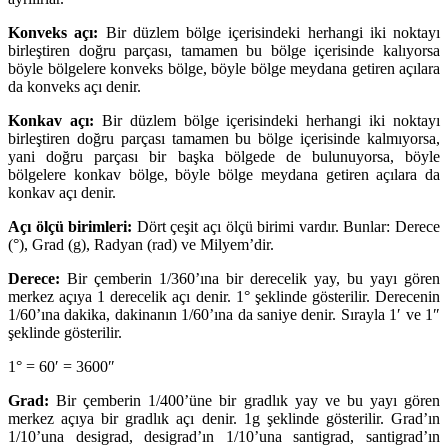
Konveks açı:
Bir düzlem bölge içerisindeki herhangi iki noktayı
birleştiren doğru parçası, tamamen bu bölge içerisinde kalıyorsa
böyle bölgelere konveks bölge, böyle bölge meydana getiren açılara
da konveks açı denir.
Konkav açı:
Bir düzlem bölge içerisindeki herhangi iki noktayı
birleştiren doğru parçası tamamen bu bölge içerisinde kalmıyorsa,
yani doğru parçası bir başka bölgede de bulunuyorsa, böyle
bölgelere konkav bölge, böyle bölge meydana getiren açılara da
konkav açı denir.
Açı ölçü birimleri:
Dört çeşit açı ölçü birimi vardır. Bunlar: Derece
(°), Grad (g), Radyan (rad) ve Milyem’dir.
Derece:
Bir çemberin 1/360’ına bir derecelik yay, bu yayı gören
merkez açıya 1 derecelik açı denir. 1° şeklinde gösterilir. Derecenin
1/60’ına dakika, dakinanın 1/60’ına da saniye denir. Sırayla 1′ ve 1″
şeklinde gösterilir.
1° = 60′ = 3600″
Grad:
Bir çemberin 1/400’üne bir gradlık yay ve bu yayı gören
merkez açıya bir gradlık açı denir. 1g şeklinde gösterilir. Grad’ın
1/10’una desigrad, desigrad’ın 1/10’una santigrad, santigrad’ın