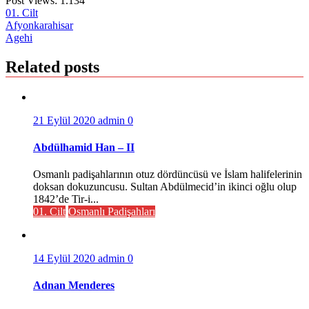
Post Views:
1.134
01. Cilt
Yazı
Afyonkarahisar
Agehi
gezinmesi
Related posts
21 Eylül 2020
admin
0
Abdülhamid Han – II
Osmanlı padişahlarının otuz dördüncüsü ve İslam halifelerinin
doksan dokuzuncusu. Sultan Abdülmecid’in ikinci oğlu olup
1842’de Tir-i...
01. Cilt
Osmanlı Padişahları
14 Eylül 2020
admin
0
Adnan Menderes