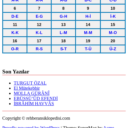
A-A
A-A
A-B
B-C
C-D
6
7
8
9
10
D-E
E-G
G-H
H-İ
İ-K
11
12
13
14
15
K-K
K-L
L-M
M-M
M-O
16
17
18
19
20
O-R
R-S
S-T
T-Ü
Ü-Z
Son Yazılar
TURGUT ÖZAL
El Mütekebbir
MOLLA GÜRÂNÎ
EBÜSSÜ’ÛD EFENDİ
İBRÂHİM HAVVÂS
Copyright © rehberansiklopedisi.com
Proudly powered by WordPress
|
Theme: SuperMag by
Acme