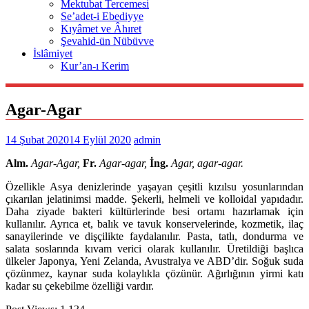
Mektubat Tercemesi
Se’adet-i Ebediyye
Kıyâmet ve Âhıret
Şevahid-ün Nübüvve
İslâmiyet
Kur’an-ı Kerim
Agar-Agar
14 Şubat 2020
14 Eylül 2020
admin
Alm.
Agar-Agar,
Fr.
Agar-agar,
İng.
Agar, agar-agar.
Özellikle Asya denizlerinde yaşayan çeşitli kızılsu yosunlarından
çıkarılan jelatinimsi madde. Şekerli, helmeli ve kolloidal yapıdadır.
Daha ziyade bakteri kültürlerinde besi ortamı hazırlamak için
kullanılır. Ayrıca et, balık ve tavuk konservelerinde, kozmetik, ilaç
sanayilerinde ve dişçilikte faydalanılır. Pasta, tatlı, dondurma ve
salata soslarında kıvam verici olarak kullanılır. Üretildiği başlıca
ülkeler Japonya, Yeni Zelanda, Avustralya ve ABD’dir. Soğuk suda
çözünmez, kaynar suda kolaylıkla çözünür. Ağırlığının yirmi katı
kadar su çekebilme özelliği vardır.