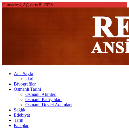
Skip
Cumartesi, Ağustos 8, 2026
to
content
Ana Sayfa
idari
Biyografiler
Osmanlı Tarihi
Osmanlı Alimleri
Osmanlı Padişahları
Osmanlı Devlet Adamları
Sağlık
Edebiyat
Tarih
Kitaplar