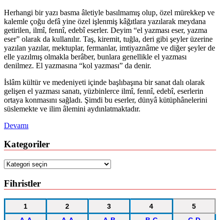
Herhangi bir yazı basma âletiyle basılmamış olup, özel mürekkep ve
kalemle çoğu defâ yine özel işlenmiş kâğıtlara yazılarak meydana
getirilen, ilmî, fennî, edebî eserler. Deyim “el yazması eser, yazma
eser” olarak da kullanılır. Taş, kiremit, tuğla, deri gibi şeyler üzerine
yazılan yazılar, mektuplar, fermanlar, imtiyaznâme ve diğer şeyler de
elle yazılmış olmakla berâber, bunlara genellikle el yazması
denilmez. El yazmasına “kol yazması” da denir.
İslâm kültür ve medeniyeti içinde başlıbaşına bir sanat dalı olarak
gelişen el yazması sanatı, yüzbinlerce ilmî, fennî, edebî, eserlerin
ortaya konmasını sağladı. Şimdi bu eserler, dünyâ kütüphânelerini
süslemekte ve ilim âlemini aydınlatmaktadır.
Devamı
Kategoriler
Kategoriler
Fihristler
1
2
3
4
5