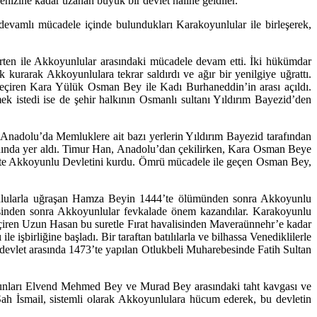
izine kadar uzanan büyük bir devlet haline geldiler.
devamlı mücadele içinde bulundukları Karakoyunlular ile birleşerek,
n ile Akkoyunlular arasındaki mücadele devam etti. İki hükümdar
kurarak Akkoyunlulara tekrar saldırdı ve ağır bir yenilgiye uğrattı.
eçiren Kara Yülük Osman Bey ile Kadı Burhaneddin’in arası açıldı.
 istedi ise de şehir halkının Osmanlı sultanı Yıldırım Bayezid’den
nadolu’da Memluklere ait bazı yerlerin Yıldırım Bayezid tarafından
anında yer aldı. Timur Han, Anadolu’dan çekilirken, Kara Osman Beye
3’te Akkoyunlu Devletini kurdu. Ömrü mücadele ile geçen Osman Bey,
nlularla uğraşan Hamza Beyin 1444’te ölümünden sonra Akkoyunlu
lişinden sonra Akkoyunlular fevkalade önem kazandılar. Karakoyunlu
ren Uzun Hasan bu suretle Fırat havalisinden Maveraünnehr’e kadar
şbirliğine başladı. Bir taraftan batılılarla ve bilhassa Venediklilerle
 devlet arasında 1473’te yapılan Otlukbeli Muharebesinde Fatih Sultan
torunları Elvend Mehmed Bey ve Murad Bey arasındaki taht kavgası ve
Şah İsmail, sistemli olarak Akkoyunlulara hücum ederek, bu devletin