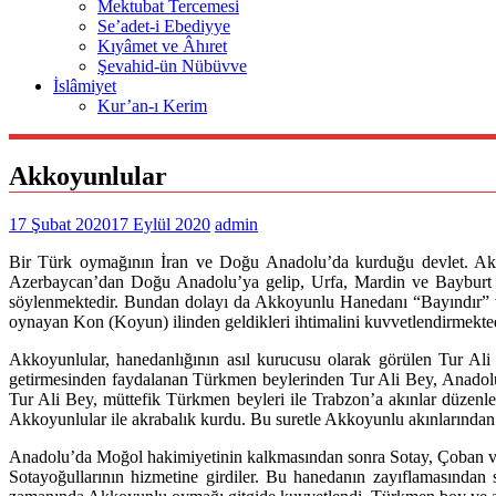
Mektubat Tercemesi
Se’adet-i Ebediyye
Kıyâmet ve Âhıret
Şevahid-ün Nübüvve
İslâmiyet
Kur’an-ı Kerim
Akkoyunlular
17 Şubat 2020
17 Eylül 2020
admin
Bir Türk oymağının İran ve Doğu Anadolu’da kurduğu devlet. Akko
Azerbaycan’dan Doğu Anadolu’ya gelip, Urfa, Mardin ve Bayburt b
söylenmektedir. Bundan dolayı da Akkoyunlu Hanedanı “Bayındır” ve
oynayan Kon (Koyun) ilinden geldikleri ihtimalini kuvvetlendirmekted
Akkoyunlular, hanedanlığının asıl kurucusu olarak görülen Tur Ali 
getirmesinden faydalanan Türkmen beylerinden Tur Ali Bey, Anadolu,
Tur Ali Bey, müttefik Türkmen beyleri ile Trabzon’a akınlar düzen
Akkoyunlular ile akrabalık kurdu. Bu suretle Akkoyunlu akınlarından
Anadolu’da Moğol hakimiyetinin kalkmasından sonra Sotay, Çoban ve 
Sotayoğullarının hizmetine girdiler. Bu hanedanın zayıflamasından s