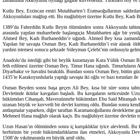
zamanında Akkoyunlu oymağı gitgide kuvvetlendi. Türkmen boy ve aşi
Kutlu Bey, Erzincan emiri Mutahharten’i Eratnaoğullarının saldırıl
Akkoyunluları mağlup etti. Bu mağlubiyet üzerine Kutlu Bey, Kadı B
1389’da Fahreddin Kutlu Beyin ölümünden sonra Akkoyunlu tahtın
arasında yapılan muharebede başlangıçta Mutahharten ağır bir yenilg
Ahmed Bey, Kadı Burhaneddin’e sığındı. Ahmed Bey kısa zamanda te
Yapılan bir savaşta Osman Bey, Kadı Burhaneddin’i esir alarak öld
yardım istemesi sonucu şehzade Süleyman Çelebi’nin ordusuyla gelm
Anadolu’da istediği gibi bir beylik kuramayan Kara Yülük Osman Be
feth edilmesi üzerine Osman Bey, Timur Hana sığındı. Timurluların 
Diyarbakır ve havalisi bırakıldı. Bundan sonra Osman Bey, bütün g
1435’te Karakoyunlularla yaptığı savaşta iki oğlu ve bazı torunları ile 
Osman Beyden sonra başa geçen Ali Bey, kısa bir süre sonra ta
Devletinde iktidar kavgaları başladı. Bu kavgaların neticesinde U
hükümdarı Cihanşah, Maveraünnehr hükümdarı Ebu Said Miranşah ve 
uzanan büyük ve kuvvetli bir devlet kurmuş oldu. Bundan sonra kendine 
antlaşmalar yaparken, diğer taraftan Karamanoğullarını destekleme ga
Mehmed Hana mağlub olarak kaçtı. Bu mağlubiyet üzerine devletin mer
Uzun Hasan’ın ölümünden sonra iç karışıklıklar iyice alevlendi. Bu
herbirinin bir yerde hükümdarlıklarını ilan etmeleri, Akkoyunlu De
1508’de yıkılmasında en büyük amil oldu.