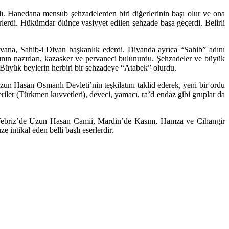
dı. Hanedana mensub şehzadelerden biri diğerlerinin başı olur ve ona
lerdi. Hükümdar ölünce vasiyyet edilen şehzade başa geçerdi. Belirli
 divana, Sahib-i Divan başkanlık ederdi. Divanda ayrıca “Sahib” adını
arının nazırları, kazasker ve pervaneci bulunurdu. Şehzadeler ve büyük
 Büyük beylerin herbiri bir şehzadeye “Atabek” olurdu.
n Hasan Osmanlı Devleti’nin teşkilatını taklid ederek, yeni bir ordu
riler (Türkmen kuvvetleri), deveci, yamacı, ra’d endaz gibi gruplar da
, Tebriz’de Uzun Hasan Camii, Mardin’de Kasım, Hamza ve Cihangir
ntikal eden belli başlı eserlerdir.