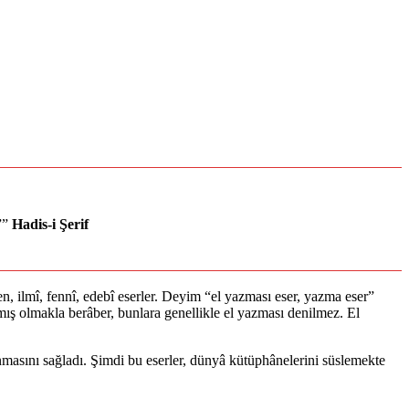
””
Hadis-i Şerif
n, ilmî, fennî, edebî eserler. Deyim “el yazması eser, yazma eser”
ılmış olmakla berâber, bunlara genellikle el yazması denilmez. El
konmasını sağladı. Şimdi bu eserler, dünyâ kütüphânelerini süslemekte