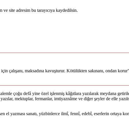
 ve site adresim bu tarayıcıya kaydedilsin.
ey için çalışanı, maksadına kavuşturur. Kötülükten sakınanı, ondan korur
lemle çoğu defâ yine özel işlenmiş kâğıtlara yazılarak meydana getirile
lan yazılar, mektuplar, fermanlar, imtiyaznâme ve diğer şeyler de elle yaz
işen el yazması sanatı, yüzbinlerce ilmî, fennî, edebî, eserlerin ortaya 