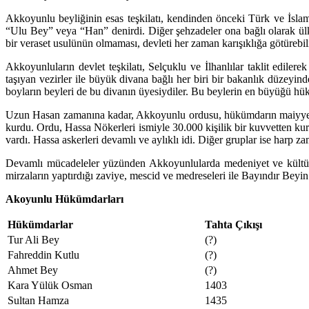
Akkoyunlu beyliğinin esas teşkilatı, kendinden önceki Türk ve İslam
“Ulu Bey” veya “Han” denirdi. Diğer şehzadeler ona bağlı olarak ülk
bir veraset usulünün olmaması, devleti her zaman karışıklığa götürebil
Akkoyunluların devlet teşkilatı, Selçuklu ve İlhanlılar taklit edile
taşıyan vezirler ile büyük divana bağlı her biri bir bakanlık düzeyin
boyların beyleri de bu divanın üyesiydiler. Bu beylerin en büyüğü hü
Uzun Hasan zamanına kadar, Akkoyunlu ordusu, hükümdarın maiyyet kuv
kurdu. Ordu, Hassa Nökerleri ismiyle 30.000 kişilik bir kuvvetten kur
vardı. Hassa askerleri devamlı ve aylıklı idi. Diğer gruplar ise harp z
Devamlı mücadeleler yüzünden Akkoyunlularda medeniyet ve kültür
mirzaların yaptırdığı zaviye, mescid ve medreseleri ile Bayındır Beyi
Akoyunlu Hükümdarları
Hükümdarlar
Tahta Çıkışı
Tur Ali Bey
(?)
Fahreddin Kutlu
(?)
Ahmet Bey
(?)
Kara Yülük Osman
1403
Sultan Hamza
1435