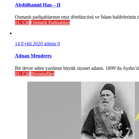
Abdülhamid Han – II
Osmanlı padişahlarının otuz dördüncüsü ve İslam halifelerinin 
01. Cilt
Osmanlı Padişahları
14 Eylül 2020
admin
0
Adnan Menderes
Bir devre adını yazdıran büyük siyaset adamı. 1899’da Aydın’
01. Cilt
Biyografiler