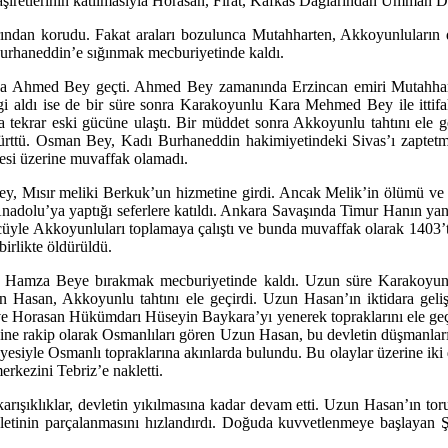
retlerinin katılmasıyla Horasan, Fırat, Kafkas Dağlarından Umman Den
arından korudu. Fakat araları bozulunca Mutahharten, Akkoyunluların 
urhaneddin’e sığınmak mecburiyetinde kaldı.
a Ahmed Bey geçti. Ahmed Bey zamanında Erzincan emiri Mutahharte
i aldı ise de bir süre sonra Karakoyunlu Kara Mehmed Bey ile ittifak 
krar eski gücüne ulaştı. Bir müddet sonra Akkoyunlu tahtını ele g
ürttü. Osman Bey, Kadı Burhaneddin hakimiyetindeki Sivas’ı zaptetmek
esi üzerine muvaffak olamadı.
y, Mısır meliki Berkuk’un hizmetine girdi. Ancak Melik’in ölümü ve A
Anadolu’ya yaptığı seferlere katıldı. Ankara Savaşında Timur Hanın y
ücüyle Akkoyunluları toplamaya çalıştı ve bunda muvaffak olarak 140
birlikte öldürüldü.
htı Hamza Beye bırakmak mecburiyetinde kaldı. Uzun süre Karakoyu
zun Hasan, Akkoyunlu tahtını ele geçirdi. Uzun Hasan’ın iktidara ge
Horasan Hükümdarı Hüseyin Baykara’yı yenerek topraklarını ele geçi
rakip olarak Osmanlıları gören Uzun Hasan, bu devletin düşmanları ile i
yesiyle Osmanlı topraklarına akınlarda bulundu. Bu olaylar üzerine iki
kezini Tebriz’e nakletti.
 karışıklıklar, devletin yıkılmasına kadar devam etti. Uzun Hasan’ın 
vletinin parçalanmasını hızlandırdı. Doğuda kuvvetlenmeye başlayan 