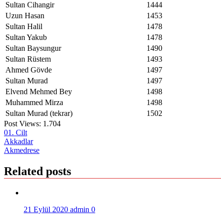
Sultan Cihangir
1444
Uzun Hasan
1453
Sultan Halil
1478
Sultan Yakub
1478
Sultan Baysungur
1490
Sultan Rüstem
1493
Ahmed Gövde
1497
Sultan Murad
1497
Elvend Mehmed Bey
1498
Muhammed Mirza
1498
Sultan Murad (tekrar)
1502
Post Views:
1.704
01. Cilt
Yazı
Akkadlar
Akmedrese
gezinmesi
Related posts
21 Eylül 2020
admin
0