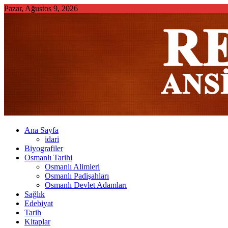
Skip
Pazar, Ağustos 9, 2026
to
content
Ana Sayfa
idari
Biyografiler
Osmanlı Tarihi
Osmanlı Alimleri
Osmanlı Padişahları
Osmanlı Devlet Adamları
Sağlık
Edebiyat
Tarih
Kitaplar