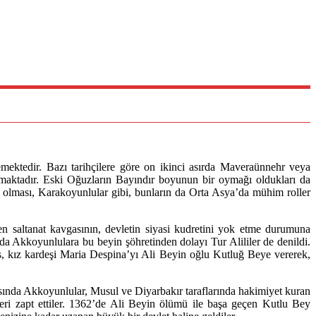
ktedir. Bazı tarihçilere göre on ikinci asırda Maveraünnehr veya
aktadır. Eski Oğuzların Bayındır boyunun bir oymağı oldukları da
olması, Karakoyunlular gibi, bunların da Orta Asya’da mühim roller
en saltanat kavgasının, devletin siyasi kudretini yok etme durumuna
 Akkoyunlulara bu beyin şöhretinden dolayı Tur Alililer de denildi.
, kız kardeşi Maria Despina’yı Ali Beyin oğlu Kutluğ Beye vererek,
ında Akkoyunlular, Musul ve Diyarbakır taraflarında hakimiyet kuran
rleri zapt ettiler. 1362’de Ali Beyin ölümü ile başa geçen Kutlu Bey