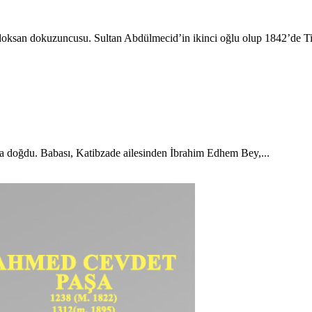
doksan dokuzuncusu. Sultan Abdülmecid’in ikinci oğlu olup 1842’de Tir
da doğdu. Babası, Katibzade ailesinden İbrahim Edhem Bey,...