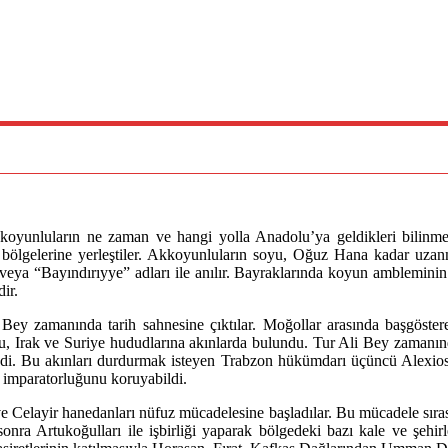
yunluların ne zaman ve hangi yolla Anadolu’ya geldikleri bilinmeme
ölgelerine yerleştiler. Akkoyunluların soyu, Oğuz Hana kadar uzanm
ya “Bayındırıyye” adları ile anılır. Bayraklarında koyun ambleminin 
ir.
Bey zamanında tarih sahnesine çıktılar. Moğollar arasında başgöster
 Irak ve Suriye hududlarına akınlarda bulundu. Tur Ali Bey zamanında
ledi. Bu akınları durdurmak isteyen Trabzon hükümdarı üçüncü Alexios
 imparatorluğunu koruyabildi.
Celayir hanedanları nüfuz mücadelesine başladılar. Bu mücadele sıras
onra Artukoğulları ile işbirliği yaparak bölgedeki bazı kale ve şehi