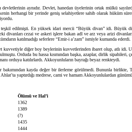
 devletlerinin aynıdır. Devlet, hanedan üyelerinin ortak mülkü sayılır
enin herhangi bir yerinde geniş selahiyetlere sahib olarak hüküm sürer
iyordu.
rek teşkil edilmişti. En yüksek idari mercii “Büyük divan” idi. Büyük
deki divanları cezai ve askeri işlere bakan adl ve arz veya arizi divanl
kümdarın katılmadığı seferlere “Emir-i a’zam” ismiyle kumanda ederdi.
vetiyle diğer boy beylerinin kuvvetlerinden ibaret olup, atlı idi. Uzu
ulmuştu. Orduda bu hassa kısmından başka, azaplar, dirlik sipahileri, çe
amanı orduya katılırlardı. Akkoyunluların bayrağı beyaz renkteydi.
 bakımından kayda değer bir ilerleme görülmedi. Bununla birlikte
n Ahlat’ta yaptırdığı medrese, cami ve hamam Akkoyunlulardan günümüze i
Ölümü ve Hal’i
1362
1389
(?)
1435
1444