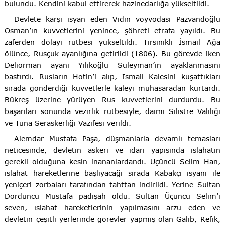
bulundu. Kendini kabul ettirerek hazinedarlığa yükseltildi.
Devlete karşı isyan eden Vidin voyvodası Pazvandoğlu
Osman’ın kuvvetlerini yenince, şöhreti etrafa yayıldı. Bu
zaferden dolayı rütbesi yükseltildi. Tirsinikli İsmail Ağa
ölünce, Rusçuk ayanlığına getirildi (1806). Bu görevde iken
Deliorman ayanı Yılıkoğlu Süleyman’ın ayaklanmasını
bastırdı. Rusların Hotin’i alıp, İsmail Kalesini kuşattıkları
sırada gönderdiği kuvvetlerle kaleyi muhasaradan kurtardı.
Bükreş üzerine yürüyen Rus kuvvetlerini durdurdu. Bu
başarıları sonunda vezirlik rütbesiyle, daimi Silistre Valiliği
ve Tuna Seraskerliği Vazifesi verildi.
Alemdar Mustafa Paşa, düşmanlarla devamlı temasları
neticesinde, devletin askeri ve idari yapısında ıslahatın
gerekli olduğuna kesin inananlardandı. Üçüncü Selim Han,
ıslahat hareketlerine başlıyacağı sırada Kabakçı isyanı ile
yeniçeri zorbaları tarafından tahttan indirildi. Yerine Sultan
Dördüncü Mustafa padişah oldu. Sultan Üçüncü Selim’i
seven, ıslahat hareketlerinin yapılmasını arzu eden ve
devletin çeşitli yerlerinde görevler yapmış olan Galib, Refik,