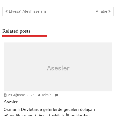
Yazı
Elyesa’ Aleyhisselâm
Alfabe
gezinmesi
Related posts
Asesler
24 Ağustos 2024
admin
0
Asesler
Osmanlı Devletinde şehirlerde geceleri dolaşan
güvenlik kuvveti. Ases teşkilatı İlhanlılardan