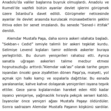
Anadolu’da valiler başlarına buyruk olmuşlardı. Anadolu ve
Rumeli’de vazifeli bütün ayanlar devlet işlerini görüşmek
üzere İstanbul’a davet edildi. Görüşmeler neticesinde
ayanlar ile devlet arasında kurulacak münasebetlerin şeklini
ihtiva eden bir senet imzalandı. Bu senede “Sened-i ittifak”
denildi.
Alemdar Mustafa Paşa, daha sonra askeri ıslahata başladı.
“Sekban-ı Cedid” ismiyle talimli bir askeri teşkilat kurdu.
Selimiye Levend kışlaları tamir edilerek askerler buraya
yerleştirildi. Bu durum yeniçerileri rahatsız etti. Ayrıca
sanatla uğraşan askerleri talime mecbur etmesi
hoşnutsuzluğu arttırdı.”Alemdar vak’ası” olarak tarihe geçen
isyandan önceki gece ziyafetten dönen Paşa’ya, maiyeti, yol
açmak için halkı kamçı ve sopalarla dağıttılar. Bu esnada
yaralananlar, kahve kahve dolaşarak yeniçerileri isyana teşvik
ettiler. Gece yarısı kışlalarından hareket eden 400 kadar
isyancı yeniçeriye, yağmacılık hırsıyla pekçok serseri katıldı.
İsyancılar önce yeniçeri ağası Mustafa Paşayı öldürdüler.
Sonra sadrazam Alemdar Mustafa Paşanın köşkünü sardılar.