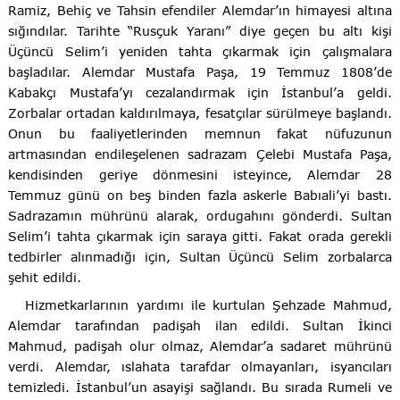
Ramiz, Behiç ve Tahsin efendiler Alemdar’ın himayesi altına
sığındılar. Tarihte “Rusçuk Yaranı” diye geçen bu altı kişi
Üçüncü Selim’i yeniden tahta çıkarmak için çalışmalara
başladılar. Alemdar Mustafa Paşa, 19 Temmuz 1808’de
Kabakçı Mustafa’yı cezalandırmak için İstanbul’a geldi.
Zorbalar ortadan kaldırılmaya, fesatçılar sürülmeye başlandı.
Onun bu faaliyetlerinden memnun fakat nüfuzunun
artmasından endileşelenen sadrazam Çelebi Mustafa Paşa,
kendisinden geriye dönmesini isteyince, Alemdar 28
Temmuz günü on beş binden fazla askerle Babıali’yi bastı.
Sadrazamın mührünü alarak, ordugahını gönderdi. Sultan
Selim’i tahta çıkarmak için saraya gitti. Fakat orada gerekli
tedbirler alınmadığı için, Sultan Üçüncü Selim zorbalarca
şehit edildi.
Hizmetkarlarının yardımı ile kurtulan Şehzade Mahmud,
Alemdar tarafından padişah ilan edildi. Sultan İkinci
Mahmud, padişah olur olmaz, Alemdar’a sadaret mührünü
verdi. Alemdar, ıslahata tarafdar olmayanları, isyancıları
temizledi. İstanbul’un asayişi sağlandı. Bu sırada Rumeli ve