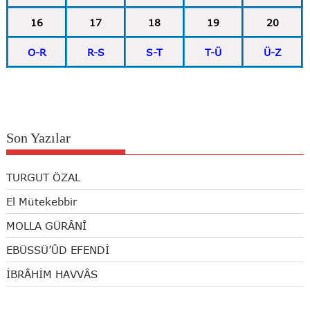
16
17
18
19
20
O-R
R-S
S-T
T-Ü
Ü-Z
Son Yazılar
TURGUT ÖZAL
El Mütekebbir
MOLLA GÜRÂNÎ
EBÜSSÜ’ÛD EFENDİ
İBRÂHİM HAVVÂS