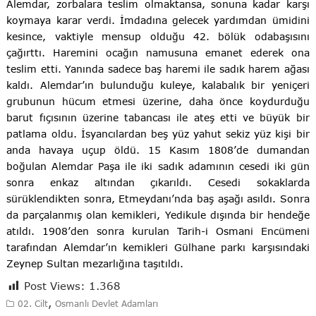
Alemdar, zorbalara teslim olmaktansa, sonuna kadar karşı
koymaya karar verdi. İmdadına gelecek yardımdan ümidini
kesince, vaktiyle mensup olduğu 42. bölük odabaşısını
çağırttı. Haremini ocağın namusuna emanet ederek ona
teslim etti. Yanında sadece baş haremi ile sadık harem ağası
kaldı. Alemdar’ın bulunduğu kuleye, kalabalık bir yeniçeri
grubunun hücum etmesi üzerine, daha önce koydurduğu
barut fıçısının üzerine tabancası ile ateş etti ve büyük bir
patlama oldu. İsyancılardan beş yüz yahut sekiz yüz kişi bir
anda havaya uçup öldü. 15 Kasım 1808’de dumandan
boğulan Alemdar Paşa ile iki sadık adamının cesedi iki gün
sonra enkaz altından çıkarıldı. Cesedi sokaklarda
sürüklendikten sonra, Etmeydanı’nda baş aşağı asıldı. Sonra
da parçalanmış olan kemikleri, Yedikule dışında bir hendeğe
atıldı. 1908’den sonra kurulan Tarih-i Osmani Encümeni
tarafından Alemdar’ın kemikleri Gülhane parkı karşısındaki
Zeynep Sultan mezarlığına taşıtıldı.
Post Views:
1.368
,
02. Cilt
Osmanlı Devlet Adamları