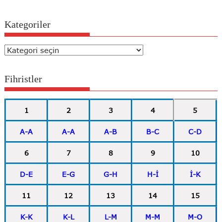
Kategoriler
Kategoriler
Fihristler
1
2
3
4
5
A-A
A-A
A-B
B-C
C-D
6
7
8
9
10
D-E
E-G
G-H
H-İ
İ-K
11
12
13
14
15
K-K
K-L
L-M
M-M
M-O