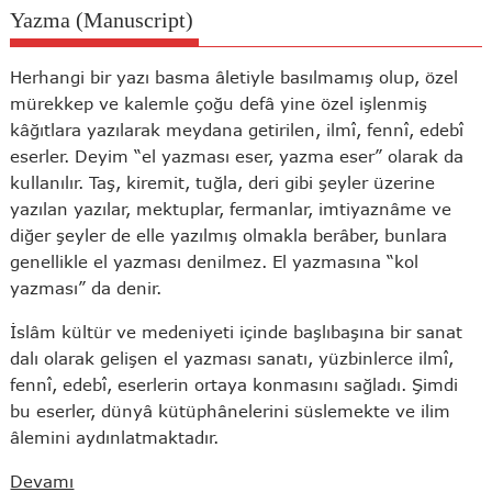
Yazma (Manuscript)
Herhangi bir yazı basma âletiyle basılmamış olup, özel
mürekkep ve kalemle çoğu defâ yine özel işlenmiş
kâğıtlara yazılarak meydana getirilen, ilmî, fennî, edebî
eserler. Deyim “el yazması eser, yazma eser” olarak da
kullanılır. Taş, kiremit, tuğla, deri gibi şeyler üzerine
yazılan yazılar, mektuplar, fermanlar, imtiyaznâme ve
diğer şeyler de elle yazılmış olmakla berâber, bunlara
genellikle el yazması denilmez. El yazmasına “kol
yazması” da denir.
İslâm kültür ve medeniyeti içinde başlıbaşına bir sanat
dalı olarak gelişen el yazması sanatı, yüzbinlerce ilmî,
fennî, edebî, eserlerin ortaya konmasını sağladı. Şimdi
bu eserler, dünyâ kütüphânelerini süslemekte ve ilim
âlemini aydınlatmaktadır.
Devamı