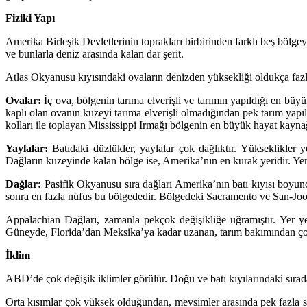
Fiziki Yapı
Amerika Birleşik Devletlerinin toprakları birbirinden farklı beş bölgey
ve bunlarla deniz arasında kalan dar şerit.
Atlas Okyanusu kıyısındaki ovaların denizden yüksekliği oldukça fazl
Ovalar:
İç ova, bölgenin tarıma elverişli ve tarımın yapıldığı en bü
kaplı olan ovanın kuzeyi tarıma elverişli olmadığından pek tarım yapı
kolları ile toplayan Mississippi Irmağı bölgenin en büyük hayat kaynağ
Yaylalar:
Batıdaki düzlükler, yaylalar çok dağlıktır. Yükseklikler
Dağların kuzeyinde kalan bölge ise, Amerika’nın en kurak yeridir. Ye
Dağlar:
Pasifik Okyanusu sıra dağları Amerika’nın batı kıyısı boyun
sonra en fazla nüfus bu bölgededir. Bölgedeki Sacramento ve San-Joo
Appalachian Dağları, zamanla pekçok değişikliğe uğramıştır. Yer ye
Güneyde, Florida’dan Meksika’ya kadar uzanan, tarım bakımından çok
İklim
ABD’de çok değişik iklimler görülür. Doğu ve batı kıyılarındaki sıradağ
Orta kısımlar çok yüksek olduğundan, mevsimler arasında pek fazla s