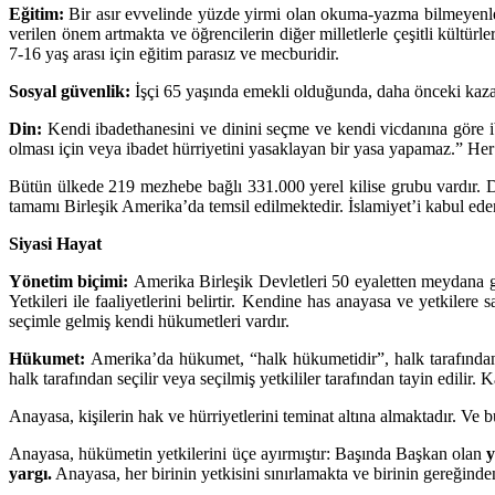
Eğitim:
Bir asır evvelinde yüzde yirmi olan okuma-yazma bilmeyenlerin
verilen önem artmakta ve öğrencilerin diğer milletlerle çeşitli kültürl
7-16 yaş arası için eğitim parasız ve mecburidir.
Sosyal güvenlik:
İşçi 65 yaşında emekli olduğunda, daha önceki kazançla
Din:
Kendi ibadethanesini ve dinini seçme ve kendi vicdanına göre iba
olması için veya ibadet hürriyetini yasaklayan bir yasa yapamaz.” Her e
Bütün ülkede 219 mezhebe bağlı 331.000 yerel kilise grubu vardır. D
tamamı Birleşik Amerika’da temsil edilmektedir. İslamiyet’i kabul ede
Siyasi Hayat
Yönetim biçimi:
Amerika Birleşik Devletleri 50 eyaletten meydana ge
Yetkileri ile faaliyetlerini belirtir. Kendine has anayasa ve yetkiler
seçimle gelmiş kendi hükumetleri vardır.
Hükumet:
Amerika’da hükumet, “halk hükumetidir”, halk tarafından k
halk tarafından seçilir veya seçilmiş yetkililer tarafından tayin edilir. 
Anayasa, kişilerin hak ve hürriyetlerini teminat altına almaktadır. V
Anayasa, hükümetin yetkilerini üçe ayırmıştır: Başında Başkan olan
yargı.
Anayasa, her birinin yetkisini sınırlamakta ve birinin gereğinde