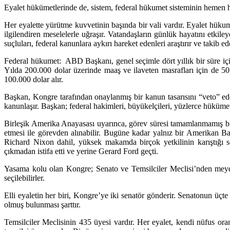
Eyalet hükümetlerinde de, sistem, federal hükumet sisteminin hemen 
Her eyalette yürütme kuvvetinin başında bir vali vardır. Eyalet hükume
ilgilendiren meselelerle uğraşır. Vatandaşların günlük hayatını etkile
suçluları, federal kanunlara aykırı hareket edenleri araştırır ve takib ed
Federal hükumet: ABD Başkanı, genel seçimle dört yıllık bir süre içi
Yılda 200.000 dolar üzerinde maaş ve ilaveten masrafları için de 50.
100.000 dolar alır.
Başkan, Kongre tarafından onaylanmış bir kanun tasarısını “veto” ed
kanunlaşır. Başkan; federal hakimleri, büyükelçileri, yüzlerce hükümet
Birleşik Amerika Anayasası uyarınca, görev süresi tamamlanmamış bir 
etmesi ile görevden alınabilir. Bugüne kadar yalnız bir Amerikan
Richard Nixon dahil, yüksek makamda birçok yetkilinin karıştığı
çıkmadan istifa etti ve yerine Gerard Ford geçti.
Yasama kolu olan Kongre; Senato ve Temsilciler Meclisi’nden meydana g
seçilebilirler.
Elli eyaletin her biri, Kongre’ye iki senatör gönderir. Senatonun üçte
olmuş bulunması şarttır.
Temsilciler Meclisinin 435 üyesi vardır. Her eyalet, kendi nüfus oran