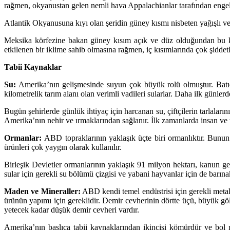
rağmen, okyanustan gelen nemli hava Appalachianlar tarafından engellen
Atlantik Okyanusuna kıyı olan şeridin güney kısmı nisbeten yağışlı ve 
Meksika körfezine bakan güney kısım açık ve düz olduğundan bu kısı
etkilenen bir iklime sahib olmasına rağmen, iç kısımlarında çok şiddetl
Tabii Kaynaklar
Su:
Amerika’nın gelişmesinde suyun çok büyük rolü olmuştur. Batıdak
kilometrelik tarım alanı olan verimli vadileri sularlar. Daha ilk günle
Bugün şehirlerde günlük ihtiyaç için harcanan su, çiftçilerin tarlalar
Amerika’nın nehir ve ırmaklarından sağlanır. İlk zamanlarda insan ve t
Ormanlar:
ABD topraklarının yaklaşık üçte biri ormanlıktır. Bunun 
ürünleri çok yaygın olarak kullanılır.
Birleşik Devletler ormanlarının yaklaşık 91 milyon hektarı, kanun ger
sular için gerekli su bölümü çizgisi ve yabani hayvanlar için de barına
Maden ve Mineraller:
ABD kendi temel endüstrisi için gerekli metal
ürünün yapımı için gereklidir. Demir cevherinin dörtte üçü, büyük gö
yetecek kadar düşük demir cevheri vardır.
Amerika’nın başlıca tabii kaynaklarından ikincisi kömürdür ve bol m