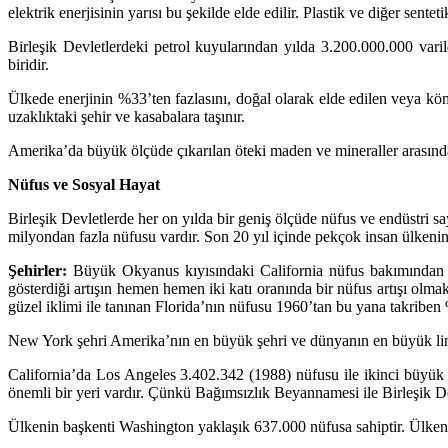
elektrik enerjisinin yarısı bu şekilde elde edilir. Plastik ve diğer se
Birleşik Devletlerdeki petrol kuyularından yılda 3.200.000.000 varil
biridir.
Ülkede enerjinin %33’ten fazlasını, doğal olarak elde edilen veya kö
uzaklıktaki şehir ve kasabalara taşınır.
Amerika’da büyük ölçüde çıkarılan öteki maden ve mineraller arasında 
Nüfus ve Sosyal Hayat
Birleşik Devletlerde her on yılda bir geniş ölçüde nüfus ve endüstri
milyondan fazla nüfusu vardır. Son 20 yıl içinde pekçok insan ülkenin 
Şehirler:
Büyük Okyanus kıyısındaki California nüfus bakımından en
gösterdiği artışın hemen hemen iki katı oranında bir nüfus artışı olma
güzel iklimi ile tanınan Florida’nın nüfusu 1960’tan bu yana takriben 
New York şehri Amerika’nın en büyük şehri ve dünyanın en büyük lim
California’da Los Angeles 3.402.342 (1988) nüfusu ile ikinci büyük 
önemli bir yeri vardır. Çünkü Bağımsızlık Beyannamesi ile Birleşik De
Ülkenin başkenti Washington yaklaşık 637.000 nüfusa sahiptir. Ülkenin 