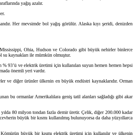
aflarında yağış azalır.
er.
andır. Her mevsimde bol yağış görülür. Alaska kıyı şeridi, denizden
. Mississippi, Ohia, Hudson ve Colorado gibi büyük nehirler binlerce
 bol su kaynakları ile mümkün olmuştur.
uyun % 93’ü ve elektrik üretimi için kullanılan suyun hemen hemen hepsi
ımada önemli yeri vardır.
neler ve diğer ürünler ülkenin en büyük endüstri kaynaklarıdır. Orman
nan bu ormanlar Amerikalılara geniş tatil alanları sağladığı gibi akar
 yılda 80 milyon tondan fazla demir üretir. Çelik, diğer 200.000 kadar
 cevherin büyük bir kısmı kullanılmış bulunuyorsa da daha yüzyıllarca
 Kömürün büyük bir kısmı elektrik üretimi için kullanılır ve ülkenin