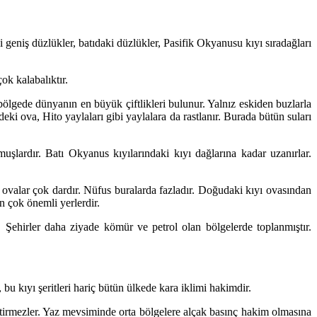
i geniş düzlükler, batıdaki düzlükler, Pasifik Okyanusu kıyı sıradağları
k kalabalıktır.
bölgede dünyanın en büyük çiftlikleri bulunur. Yalnız eskiden buzlarla
i ova, Hito yaylaları gibi yaylalara da rastlanır. Burada bütün suları
şlardır. Batı Okyanus kıyılarındaki kıyı dağlarına kadar uzanırlar.
 ovalar çok dardır. Nüfus buralarda fazladır. Doğudaki kıyı ovasından
 çok önemli yerlerdir.
 Şehirler daha ziyade kömür ve petrol olan bölgelerde toplanmıştır.
bu kıyı şeritleri hariç bütün ülkede kara iklimi hakimdir.
tirmezler. Yaz mevsiminde orta bölgelere alçak basınç hakim olmasına