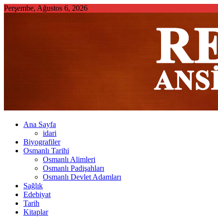
Skip
Perşembe, Ağustos 6, 2026
to
content
Ana Sayfa
idari
Biyografiler
Osmanlı Tarihi
Osmanlı Alimleri
Osmanlı Padişahları
Osmanlı Devlet Adamları
Sağlık
Edebiyat
Tarih
Kitaplar