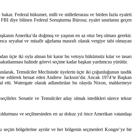
bakar. Federal hükumet, milli ve milletlerarası ve birden fazla eyaleti
r. FBI diye bilinen Federal Soruşturma Bürosu; eyalet sınırlarını geçen
 Başkanın Amerika’da doğmuş ve yaşının en az otuz beş olması gerekir.
yrıca seyahat ve misafir ağırlama masrafı olarak vergiye tabi olmayan
an üçte iki oyla alınan bir karar bu vetoyu hükümsüz kılar ve tasarı
k sakatlanması halinde görevi seçime kadar başkan yardımcısı yürütür.
nılarak, Temsilciler Meclisinde üyelerin üçte iki çoğunluğunun tasdik
eme edilerek beraat eden Andrew Jackson’dır. Ancak 1974’te Başkan
l etti. Watergate olarak adlandırılan bu olayda Nixon, mahkemeye
eçilirler. Senatör ve Temsilciler aday olmak istedikleri sürece tekrar
ını doldurması ve seçilmesinden en az dokuz yıl önce Amerikan vatandaşı
slu seçim bölgelerine ayrılır ve her bölgenin seçmenleri Kongre’ye bir