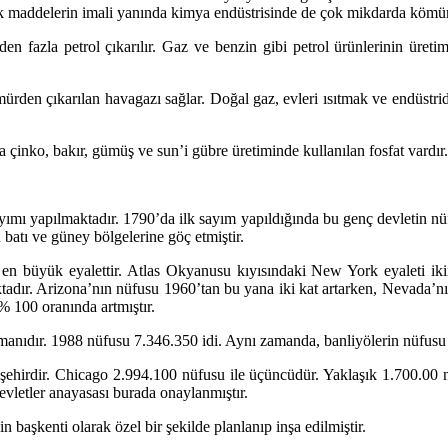
ntetik maddelerin imali yanında kimya endüstrisinde de çok mikdarda kömür 
den fazla petrol çıkarılır. Gaz ve benzin gibi petrol ürünlerinin üre
mürden çıkarılan havagazı sağlar. Doğal gaz, evleri ısıtmak ve endüstri
çinko, bakır, gümüş ve sun’i gübre üretiminde kullanılan fosfat vardır.
 sayımı yapılmaktadır. 1790’da ilk sayım yapıldığında bu genç devletin
batı ve güney bölgelerine göç etmiştir.
 büyük eyalettir. Atlas Okyanusu kıyısındaki New York eyaleti ikinc
ktadır. Arizona’nın nüfusu 1960’tan bu yana iki kat artarken, Nevada’nı
% 100 oranında artmıştır.
anıdır. 1988 nüfusu 7.346.350 idi. Aynı zamanda, banliyölerin nüfusu 
şehirdir. Chicago 2.994.100 nüfusu ile üçüncüdür. Yaklaşık 1.700.00 
vletler anayasası burada onaylanmıştır.
başkenti olarak özel bir şekilde planlanıp inşa edilmiştir.