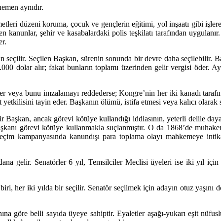
hemen aynıdır.
tleri düzeni koruma, çocuk ve gençlerin eğitimi, yol inşaatı gibi işlere 
yen kanunlar, şehir ve kasabalardaki polis teşkilatı tarafından uygulanı
er.
n seçilir. Seçilen Başkan, sürenin sonunda bir devre daha seçilebilir.
000 dolar alır; fakat bunların toplamı üzerinden gelir vergisi öder. A
er veya bunu imzalamayı reddederse; Kongre’nin her iki kanadı tarafınd
 yetkilisini tayin eder. Başkanın ölümü, istifa etmesi veya kalıcı olara
Başkan, ancak görevi kötüye kullandığı iddiasının, yeterli delile daya
 Başkanı görevi kötüye kullanmakla suçlanmıştır. O da 1868’de muhak
 seçim kampanyasında kanundışı para toplama olayı mahkemeye intika
elir. Senatörler 6 yıl, Temsilciler Meclisi üyeleri ise iki yıl için s
 biri, her iki yılda bir seçilir. Senatör seçilmek için adayın otuz yaş
ına göre belli sayıda üyeye sahiptir. Eyaletler aşağı-yukarı eşit nüfu