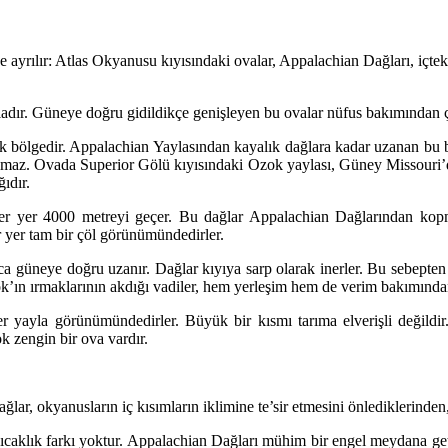
e ayrılır: Atlas Okyanusu kıyısındaki ovalar, Appalachian Dağları, içtek
adır. Güneye doğru gidildikçe genişleyen bu ovalar nüfus bakımından ço
yük bölgedir. Appalachian Yaylasından kayalık dağlara kadar uzanan bu 
lmaz. Ovada Superior Gölü kıyısındaki Ozok yaylası, Güney Missouri’dek
ıdır.
 yer yer 4000 metreyi geçer. Bu dağlar Appalachian Dağlarından kopmu
r yer tam bir çöl görünümündedirler.
ca güneye doğru uzanır. Dağlar kıyıya sarp olarak inerler. Bu sebepten
k’ın ırmaklarının akdığı vadiler, hem yerleşim hem de verim bakımından
r yayla görünümündedirler. Büyük bir kısmı tarıma elverişli değildir.
 zengin bir ova vardır.
lar, okyanusların iç kısımların iklimine te’sir etmesini önlediklerinden, 
ıcaklık farkı yoktur. Appalachian Dağları mühim bir engel meydana ge