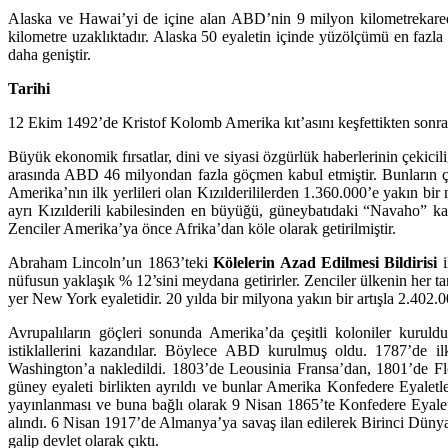
Alaska ve Hawai’yi de içine alan ABD’nin 9 milyon kilometrekare
kilometre uzaklıktadır. Alaska 50 eyaletin içinde yüzölçümü en fazla
daha geniştir.
Tarihi
12 Ekim 1492’de Kristof Kolomb Amerika kıt’asını keşfettikten sonra i
Büyük ekonomik fırsatlar, dini ve siyasi özgürlük haberlerinin çekicil
arasında ABD 46 milyondan fazla göçmen kabul etmiştir. Bunların 
Amerika’nın ilk yerlileri olan Kızılderililerden 1.360.000’e yakın bir
ayrı Kızılderili kabilesinden en büyüğü, güneybatıdaki “Navaho” kabi
Zenciler Amerika’ya önce Afrika’dan köle olarak getirilmiştir.
Abraham Lincoln’un 1863’teki
Kölelerin Azad Edilmesi Bildirisi
i
nüfusun yaklaşık % 12’sini meydana getirirler. Zenciler ülkenin her t
yer New York eyaletidir. 20 yılda bir milyona yakın bir artışla 2.402.
Avrupalıların göçleri sonunda Amerika’da çeşitli koloniler kur
istiklallerini kazandılar. Böylece ABD kurulmuş oldu. 1787’de i
Washington’a nakledildi. 1803’de Leousinia Fransa’dan, 1801’de Flo
güney eyaleti birlikten ayrıldı ve bunlar Amerika Konfedere Eyalet
yayınlanması ve buna bağlı olarak 9 Nisan 1865’te Konfedere Eyale
alındı. 6 Nisan 1917’de Almanya’ya savaş ilan edilerek Birinci Düny
galip devlet olarak çıktı.