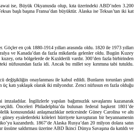
 Hawai ise, Büyük Okyanusda olup, kıta üzerindeki ABD’nden 3.200
eksas başlı başına Fransa’dan büyüktür. Alaska ise Teksas’tan iki kat
r. Göçler en çok 1880-1914 yılları arasında oldu. 1820 ile 1973 yılları
tralya ve Kanada’dan da fazla mikdarda gelenler oldu. Bugün Kuzey
kuzey, orta bölgelerde de Kızılderili vardır. 300’den fazla birbirinden
teki nüfusundan fazla idi. Ancak bu millet soy kırımına tabi tutuldu.
 değişikliğin onaylanması ile kabul edildi. Bunların torunları şimdi
n üç katı yaklaşık olarak iki milyondur. Zenci nüfusun en fazla olduğu
ni imzaladılar. İngilizlerle yapılan bağımsızlık savaşlarını kazanarak
eçildi. Önceleri Philadelphia’da bulunan federal başkent 1801’de
lelik konusundaki anlaşmazlıklar neticesinde Güney Carolina ve altı
 güney eyaletlerdeki köleleri hürriyete kavuşturan bir beyannamenin
iko’yu kazandırdı. 1867’de Alaska Rusya’dan 20 milyon dolara satın
ur üssüne saldırması üzerine ABD İkinci Dünya Savaşına da katıldı ve