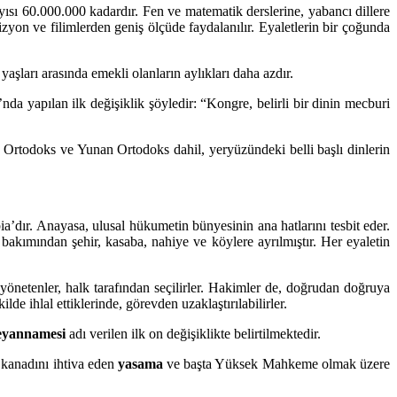
ısı 60.000.000 kadardır. Fen ve matematik derslerine, yabancı dillere
vizyon ve filimlerden geniş ölçüde faydalanılır. Eyaletlerin bir çoğunda
yaşları arasında emekli olanların aylıkları daha azdır.
da yapılan ilk değişiklik şöyledir: “Kongre, belirli bir dinin mecburi
 Ortodoks ve Yunan Ortodoks dahil, yeryüzündeki belli başlı dinlerin
a’dır. Anayasa, ulusal hükumetin bünyesinin ana hatlarını tesbit eder.
m bakımından şehir, kasaba, nahiye ve köylere ayrılmıştır. Her eyaletin
 yönetenler, halk tarafından seçilirler. Hakimler de, doğrudan doğruya
lde ihlal ettiklerinde, görevden uzaklaştırılabilirler.
Beyannamesi
adı verilen ilk on değişiklikte belirtilmektedir.
 kanadını ihtiva eden
yasama
ve başta Yüksek Mahkeme olmak üzere