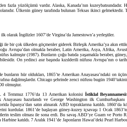
den fazla yüzölçümü vardır. Alaska, Kanada’nın kuzeybatısındadır.
 olanıdır. Ülkenin güney tarafında bulunan Teksas ikinci gelmektedir. T
lk olarak İngilizler 1607’de Virgina’da Jamestown’a yerleştiler.
iği ile bir çok ülkeden göçmenler giderek Birleşik Amerika’ya akın ettile
çoğu Avrupa’dan olmakla beraber, Latin Amerika, Asya, Afrika, Avus
 nüfus kalmıştır (1987). Bunların çoğu batıda yaşamakla beraber, güney, 
lesidir. On yedinci asır başında kızılderili nüfusu Avrupa’nın o tarih
le bunların hür oldukları, 1865’te Amerikan Anayasası’ndaki on üçüncü
arafına dağılmışlardır. Chicago şehrinde zenci nüfusu bugün 1940’takini
000 olmuştur.
uldu. 4 Temmuz 1776’da 13 Amerikan kolonisi
İstiklal Beyannamesi
lk Anayasası hazırlandı ve George Washington ilk Cumhurbaşkanı s
rida İspanya’dan satın alınarak ABD topraklarına katıldı. 1860’da kö
lerini kurdular. 1861’de başlayan güney-kuzey içsavaşı 1 Ocak 1863’te
tlerin teslim olması ile sona erdi. Bu savaş ABD’ye Guam ve Porto R
a Harbine katıldı. 7 Aralık 1941’de Japonların Hawai’deki Pearl Harbo