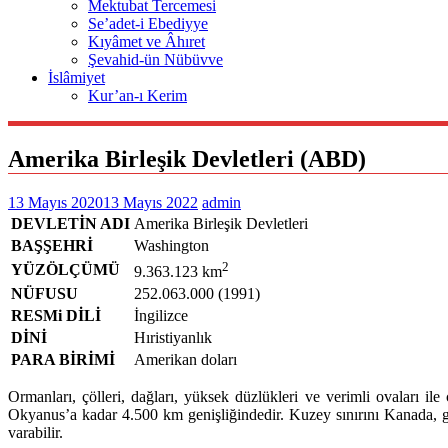
Mektubat Tercemesi
Se’adet-i Ebediyye
Kıyâmet ve Âhıret
Şevahid-ün Nübüvve
İslâmiyet
Kur’an-ı Kerim
Amerika Birleşik Devletleri (ABD)
13 Mayıs 2020
13 Mayıs 2022
admin
DEVLETİN ADI
Amerika Birleşik Devletleri
BAŞŞEHRİ
Washington
2
YÜZÖLÇÜMÜ
9.363.123 km
NÜFUSU
252.063.000 (1991)
RESMi DİLİ
İngilizce
DİNİ
Hıristiyanlık
PARA BİRİMİ
Amerikan doları
Ormanları, çölleri, dağları, yüksek düzlükleri ve verimli ovaları 
Okyanus’a kadar 4.500 km genişliğindedir. Kuzey sınırını Kanada, gü
varabilir.