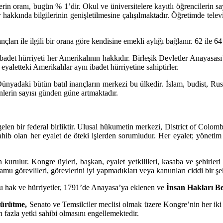
 oranı, bugün % 1’dir. Okul ve üniversitelere kayıtlı öğrencilerin say
er hakkında bilgilerinin genişletilmesine çalışılmaktadır. Öğretimde tele
rı ile ilgili bir orana göre kendisine emekli aylığı bağlanır. 62 ile 64 
det hürriyeti her Amerikalının hakkıdır. Birleşik Devletler Anayasası’n
yaletteki Amerikalılar aynı ibadet hürriyetine sahiptirler.
ünyadaki bütün batıl inançların merkezi bu ülkedir. İslam, budist, Rus
nlerin sayısı günden güne artmaktadır.
len bir federal birliktir. Ulusal hükumetin merkezi, District of Colombi
e sahib olan her eyalet de öteki işlerden sorumludur. Her eyalet; yöneti
urulur. Kongre üyleri, başkan, eyalet yetkilileri, kasaba ve şehirleri
Kamu görevlileri, görevlerini iyi yapmadıkları veya kanunları ciddi bir şeki
e bu hak ve hürriyetler, 1791’de Anayasa’ya eklenen ve
İnsan Hakları 
yürütme,
Senato ve Temsilciler meclisi olmak üzere Kongre’nin her iki
n fazla yetki sahibi olmasını engellemektedir.