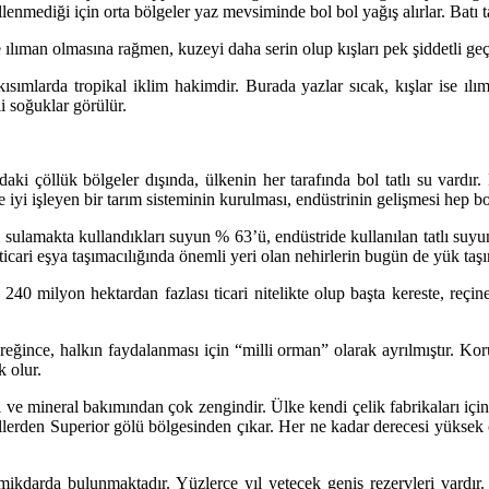
mediği için orta bölgeler yaz mevsiminde bol bol yağış alırlar. Batı tar
ılıman olmasına rağmen, kuzeyi daha serin olup kışları pek şiddetli geç
mlarda tropikal iklim hakimdir. Burada yazlar sıcak, kışlar ise ılım
i soğuklar görülür.
i çöllük bölgeler dışında, ülkenin her tarafında bol tatlı su vardır
rde iyi işleyen bir tarım sisteminin kurulması, endüstrinin gelişmesi hep
ını sulamakta kullandıkları suyun % 63’ü, endüstride kullanılan tatlı s
icari eşya taşımacılığında önemli yeri olan nehirlerin bugün de yük taş
240 milyon hektardan fazlası ticari nitelikte olup başta kereste, reçi
eğince, halkın faydalanması için “milli orman” olarak ayrılmıştır. Koru
k olur.
 ve mineral bakımından çok zengindir. Ülke kendi çelik fabrikaları için
llerden Superior gölü bölgesinden çıkar. Her ne kadar derecesi yüksek
ikdarda bulunmaktadır. Yüzlerce yıl yetecek geniş rezervleri vardır.