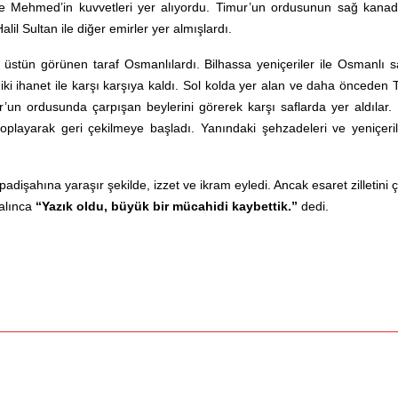
ehzade Mehmed’in kuvvetleri yer alıyordu. Timur’un ordusunun sağ ka
il Sultan ile diğer emirler yer almışlardı.
üstün görünen taraf Osmanlılardı. Bilhassa yeniçeriler ile Osmanlı s
iki ihanet ile karşı karşıya kaldı. Sol kolda yer alan ve daha önceden
mur’un ordusunda çarpışan beylerini görerek karşı saflarda yer aldıl
playarak geri çekilmeye başladı. Yanındaki şehzadeleri ve yeniçe
ı padişahına yaraşır şekilde, izzet ve ikram eyledi. Ancak esaret zillet
 alınca
“Yazık oldu, büyük bir mücahidi kaybettik.”
dedi.