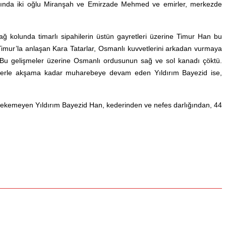
nadında iki oğlu Miranşah ve Emirzade Mehmed ve emirler, merkezde
ağ kolunda timarlı sipahilerin üstün gayretleri üzerine Timur Han bu
 Timur’la anlaşan Kara Tatarlar, Osmanlı kuvvetlerini arkadan vurmaya
ar. Bu gelişmeler üzerine Osmanlı ordusunun sağ ve sol kanadı çöktü.
rilerle akşama kadar muharebeye devam eden Yıldırım Bayezid ise,
ini çekemeyen Yıldırım Bayezid Han, kederinden ve nefes darlığından, 44