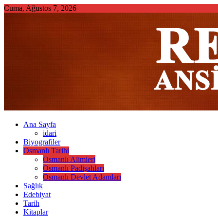
Skip
Cuma, Ağustos 7, 2026
to
content
Ana Sayfa
idari
Biyografiler
Osmanlı Tarihi
Osmanlı Alimleri
Osmanlı Padişahları
Osmanlı Devlet Adamları
Sağlık
Edebiyat
Tarih
Kitaplar