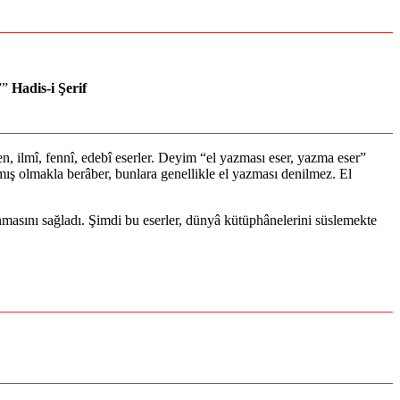
””
Hadis-i Şerif
n, ilmî, fennî, edebî eserler. Deyim “el yazması eser, yazma eser”
ılmış olmakla berâber, bunlara genellikle el yazması denilmez. El
konmasını sağladı. Şimdi bu eserler, dünyâ kütüphânelerini süslemekte