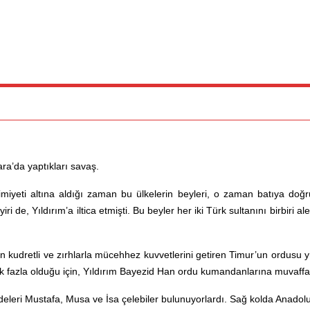
ra’da yaptıkları savaş.
imiyeti altına aldığı zaman bu ülkelerin beyleri, o zaman batıya do
 Yıldırım’a iltica etmişti. Bu beyler her iki Türk sultanını birbiri aley
 kudretli ve zırhlarla mücehhez kuvvetlerini getiren Timur’un ordusu yü
k fazla olduğu için, Yıldırım Bayezid Han ordu kumandanlarına muvaffak
eri Mustafa, Musa ve İsa çelebiler bulunuyorlardı. Sağ kolda Anadolu k