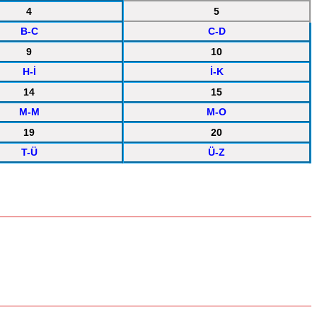
4
5
B-C
C-D
9
10
H-İ
İ-K
14
15
M-M
M-O
19
20
T-Ü
Ü-Z