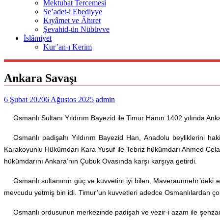
Mektubat Tercemesi
Se’adet-i Ebediyye
Kıyâmet ve Âhıret
Şevahid-ün Nübüvve
İslâmiyet
Kur’an-ı Kerim
Ankara Savaşı
6 Şubat 2020
6 Ağustos 2025
admin
Osmanlı Sultanı Yıldırım Bayezid ile Timur Hanın 1402 yılında Anka
Osmanlı padişahı Yıldırım Bayezid Han, Anadolu beyliklerini hak
Karakoyunlu Hükümdarı Kara Yusuf ile Tebriz hükümdarı Ahmed Celayiri de,
hükümdarını Ankara’nın Çubuk Ovasında karşı karşıya getirdi.
Osmanlı sultanının güç ve kuvvetini iyi bilen, Maveraünnehr’deki en
mevcudu yetmiş bin idi. Timur’un kuvvetleri adedce Osmanlılardan ço
Osmanlı ordusunun merkezinde padişah ve vezir-i azam ile şehzadel