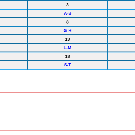
3
A-B
8
G-H
13
L-M
18
S-T