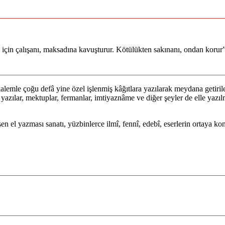
ey için çalışanı, maksadına kavuşturur. Kötülükten sakınanı, ondan korur
lemle çoğu defâ yine özel işlenmiş kâğıtlara yazılarak meydana getirile
lan yazılar, mektuplar, fermanlar, imtiyaznâme ve diğer şeyler de elle yaz
işen el yazması sanatı, yüzbinlerce ilmî, fennî, edebî, eserlerin ortaya 