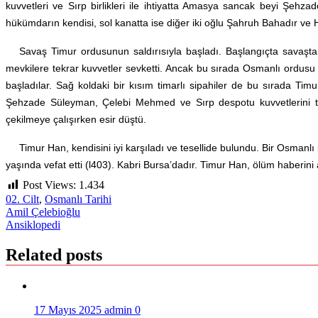
kuvvetleri ve Sırp birlikleri ile ihtiyatta Amasya sancak beyi Ş
hükümdarın kendisi, sol kanatta ise diğer iki oğlu Şahruh Bahadır ve Hal
Savaş Timur ordusunun saldırısıyla başladı. Başlangıçta savaşta 
mevkilere tekrar kuvvetler sevketti. Ancak bu sırada Osmanlı ordusu 
başladılar. Sağ koldaki bir kısım timarlı sipahiler de bu sırada Ti
Şehzade Süleyman, Çelebi Mehmed ve Sırp despotu kuvvetlerini to
çekilmeye çalışırken esir düştü.
Timur Han, kendisini iyi karşıladı ve tesellide bulundu. Bir Osmanl
yaşında vefat etti (l403). Kabri Bursa’dadır. Timur Han, ölüm haberini
Post Views:
1.434
02. Cilt
,
Osmanlı Tarihi
Yazı
Amil Çelebioğlu
Ansiklopedi
gezinmesi
Related posts
17 Mayıs 2025
admin
0