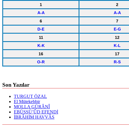
1
2
A-A
A-A
6
7
D-E
E-G
11
12
K-K
K-L
16
17
O-R
R-S
Son Yazılar
TURGUT ÖZAL
El Mütekebbir
MOLLA GÜRÂNÎ
EBÜSSÜ’ÛD EFENDİ
İBRÂHİM HAVVÂS