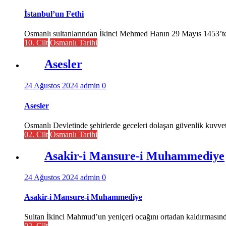
İstanbul’un Fethi
Osmanlı sultanlarından İkinci Mehmed Hanın 29 Mayıs 1453’te 
10. Cilt
Osmanlı Tarihi
Asesler
24 Ağustos 2024
admin
0
Asesler
Osmanlı Devletinde şehirlerde geceleri dolaşan güvenlik kuvveti.
02. Cilt
Osmanlı Tarihi
Asakir-i Mansure-i Muhammediye
24 Ağustos 2024
admin
0
Asakir-i Mansure-i Muhammediye
Sultan İkinci Mahmud’un yeniçeri ocağını ortadan kaldırmasından
02. Cilt