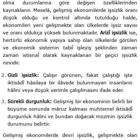
olma durumlarına göre değişen özelliklerinden
kaynaklanır. Meselâ, gelişmiş ekonomilerde işsizlik oranı
düşük olduğu ve kontrol altında tutulduğu halde,
ekonomileri yeni gelişmekte olan ülkelerde işsiz sayısı
ve oranı oldukça yüksek bulunmaktadır.
Arizî işsizlik
ise,
hertürlü ekonomik yapıya sahip olan ülkelerde görülen
ve ekonomik sistemin tabiî işleyiş şeklinden zaman
zaman istisnaî olarak kaynaklanan bir geçici işsizlik
nevidir.
Gizli işsizlik:
Çalışır görünen, fakat çalıştığı işte
iktisâdî hâsılaya bir ilâvede bulunmayan insanların
hâlini veya düşük verimle çalışılmasını ifade eder.
Sürekli durgunluk:
Gelişmiş bir ekonominin belirli bir
büyüme sonunda mâruz kalması muhtemel iktisâdî
durgunluk hâlini ve bundan doğacak müzmin işsizlik
durumunu belirtir.
Gelişmiş ekonomilerde devri işsizlik, gelişmekte olan