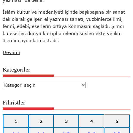
İslâm kültür ve medeniyeti içinde başlıbaşına bir sanat
dalı olarak gelişen el yazması sanatı, yüzbinlerce ilmî,
fennî, edebî, eserlerin ortaya konmasını sağladı. Şimdi
bu eserler, dünyâ kütüphânelerini süslemekte ve ilim
âlemini aydınlatmaktadır.
Devamı
Kategoriler
Kategoriler
Fihristler
1
2
3
4
5