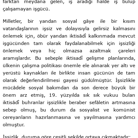
farktan meydana gelen, iş aradığı halde iş bulup
çalışamayan işgücü.
Milletler, bir yandan sosyal gâye ile bir kısım
vatandaşlarının işsiz ve dolayısıyla gelirsiz kalmasını
önlemek için, öbür yandan iktisâdî kalkınmada mevcut
işgücünden tam olarak faydalanabilmek için işsizliği
önlemek veya hiç olmazsa azaltmak çareleri
aramışlardır. Bu sebeple iktisadî gelişme planlarında,
ülkenin çalışma politikası önemle ele alınarak yer altı ve
yerüstü kaynakları ile birlikte insan gücünün de tam
olarak değerlendirilmesi gayesi güdülmüştür. İşsizlikle
mücâdele sosyal bakımdan da son derece büyük bir
önem arz etmiş, 19. yüzyılda sık sık vukuu bulan
iktisâdî buhranlar işsizlikle beraber sefâletin artmasına
sebep olmuş, bu durum da sosyalist ve komünist
cereyanların hazırlanmasına ve yayılmasına yardımcı
olmuştur.
İşsizlik, duruma göre çeşitli şekilde ortaya çıkmaktadır: