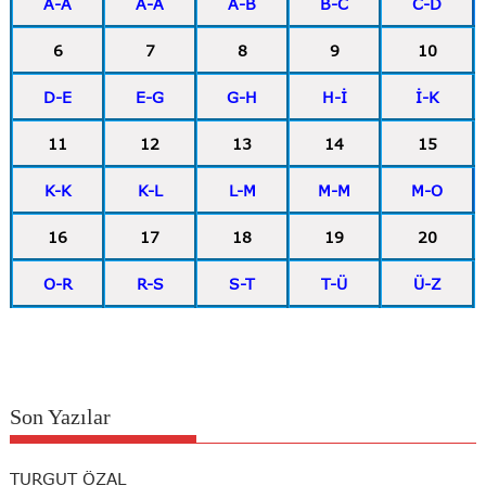
A-A
A-A
A-B
B-C
C-D
6
7
8
9
10
D-E
E-G
G-H
H-İ
İ-K
11
12
13
14
15
K-K
K-L
L-M
M-M
M-O
16
17
18
19
20
O-R
R-S
S-T
T-Ü
Ü-Z
Son Yazılar
TURGUT ÖZAL