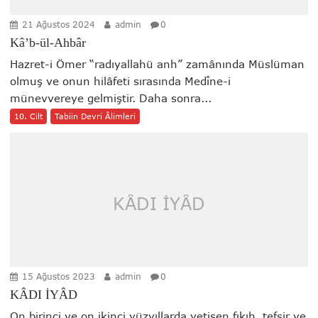
21 Ağustos 2024
admin
0
Kâ’b-ül-Ahbâr
Hazret-i Ömer “radıyallahü anh” zamânında Müslüman
olmuş ve onun hilâfeti sırasında Medîne-i
münevvereye gelmiştir. Daha sonra...
10. Cilt
Tabiin Devri Âlimleri
KÂDI İYÂD
15 Ağustos 2023
admin
0
KÂDI İYÂD
On birinci ve on ikinci yüzyıllarda yetişen fıkıh, tefsir ve