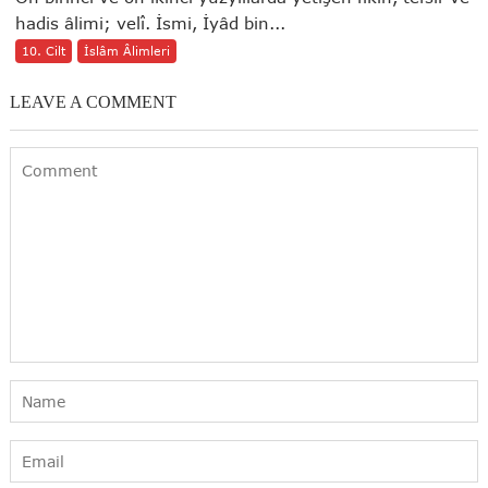
hadis âlimi; velî. İsmi, İyâd bin...
10. Cilt
İslâm Âlimleri
LEAVE A COMMENT