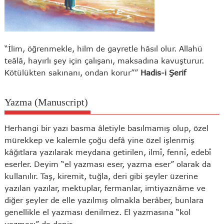
“İlim, öğrenmekle, hilm de gayretle hâsıl olur. Allahü
teâlâ, hayırlı şey için çalışanı, maksadına kavuşturur.
Kötülükten sakınanı, ondan korur””
Hadis-i Şerif
Yazma (Manuscript)
Herhangi bir yazı basma âletiyle basılmamış olup, özel
mürekkep ve kalemle çoğu defâ yine özel işlenmiş
kâğıtlara yazılarak meydana getirilen, ilmî, fennî, edebî
eserler. Deyim “el yazması eser, yazma eser” olarak da
kullanılır. Taş, kiremit, tuğla, deri gibi şeyler üzerine
yazılan yazılar, mektuplar, fermanlar, imtiyaznâme ve
diğer şeyler de elle yazılmış olmakla berâber, bunlara
genellikle el yazması denilmez. El yazmasına “kol
yazması” da denir.