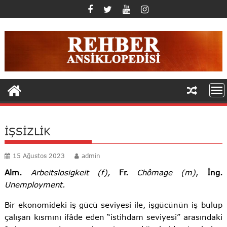
Skip
to
content
İŞSİZLİK
15 Ağustos 2023
admin
Alm.
Arbeitslosigkeit (f),
Fr.
Chômage (m)
,
İng.
Unemployment.
Bir ekonomideki iş gücü seviyesi ile, işgücünün iş bulup
çalışan kısmını ifâde eden “istihdam seviyesi” arasındaki