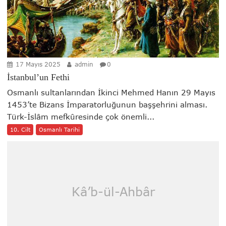
17 Mayıs 2025
admin
0
İstanbul’un Fethi
Osmanlı sultanlarından İkinci Mehmed Hanın 29 Mayıs
1453’te Bizans İmparatorluğunun başşehrini alması.
Türk-İslâm mefkûresinde çok önemli...
10. Cilt
Osmanlı Tarihi
Kâ’b-ül-Ahbâr