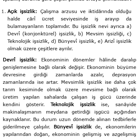
Açık işsizlik:
Çalışma arzusu ve iktidârında olduğu
halde cârî ücret seviyesinde iş arayıp da
bulamayanların toplamıdır. Bu işsizlik nevi ayrıca a)
Devrî (konjonktürel) işsizlik, b) Mevsim işsizliği, c)
Teknolojik işsizlik, d) Bünyevî işsizlik, e) Arizî işsizlik
olmak üzere çeşitlere ayrılır.
Devrî işsizlik:
Ekonominin dönemler hâlinde daralıp
genişlemesine bağlı olarak değişir. Ekonominin büyüme
devresine girdiği zamanlarda azalır, deprasyon
zamanlarında ise artar. Mevsimlik işsizlik ise daha çok
tarım kesiminde olmak üzere mevsime bağlı olarak
üretim yapılan sahalarda çalışan iş gücü üzerinde
kendini gösterir.
Teknolojik işsizlik
ise, sanâyide
makinalaşmanın meydana getirdiği işgücü açığından
kaynaklanır. Bu durum uzun dönemde alınan tedbirlerle
giderilmeye çalışılır.
Bünyevî işsizlik
de, ekonomilerin
yapılarından doğan, ekonominin gelişmiş ve azgelişmiş