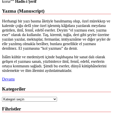
korur””
Hadis-i Şerif
Yazma (Manuscript)
Herhangi bir yazı basma âletiyle basılmamış olup, özel mürekkep ve
kalemle çoğu defâ yine özel işlenmiş kâğıtlara yazılarak meydana
getirilen, ilmî, fennî, edebî eserler. Deyim “el yazması eser, yazma
eser” olarak da kullanılır. Taş, kiremit, tuğla, deri gibi şeyler üzerine
yazılan yazılar, mektuplar, fermanlar, imtiyaznâme ve diğer şeyler de
elle yazılmış olmakla berâber, bunlara genellikle el yazması
denilmez. El yazmasına “kol yazması” da denir.
İslâm kültür ve medeniyeti içinde başlıbaşına bir sanat dalı olarak
gelişen el yazması sanatı, yüzbinlerce ilmî, fennî, edebî, eserlerin
ortaya konmasını sağladı. Şimdi bu eserler, dünyâ kütüphânelerini
süslemekte ve ilim âlemini aydınlatmaktadır.
Devamı
Kategoriler
Kategoriler
Fihristler