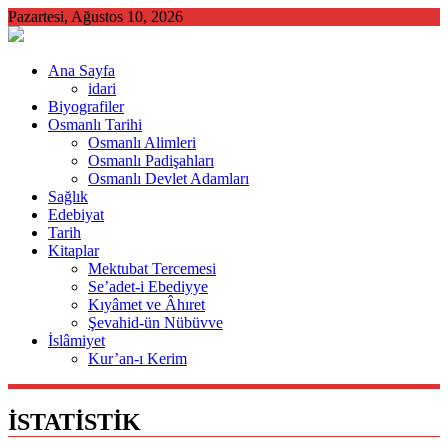
Skip
Pazartesi, Ağustos 10, 2026
to
content
Ana Sayfa
idari
Biyografiler
Osmanlı Tarihi
Osmanlı Alimleri
Osmanlı Padişahları
Osmanlı Devlet Adamları
Sağlık
Edebiyat
Tarih
Kitaplar
Mektubat Tercemesi
Se’adet-i Ebediyye
Kıyâmet ve Âhıret
Şevahid-ün Nübüvve
İslâmiyet
Kur’an-ı Kerim
İSTATİSTİK