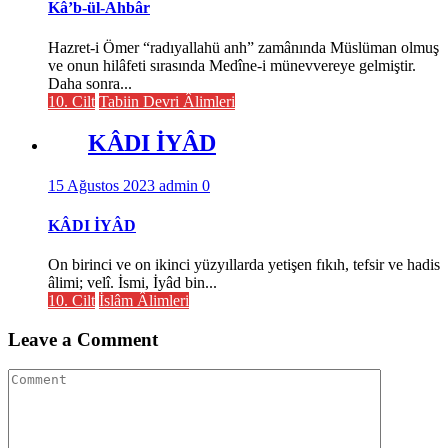
Kâ’b-ül-Ahbâr
Hazret-i Ömer “radıyallahü anh” zamânında Müslüman olmuş
ve onun hilâfeti sırasında Medîne-i münevvereye gelmiştir.
Daha sonra...
10. Cilt
Tabiin Devri Âlimleri
KÂDI İYÂD
15 Ağustos 2023
admin
0
KÂDI İYÂD
On birinci ve on ikinci yüzyıllarda yetişen fıkıh, tefsir ve hadis
âlimi; velî. İsmi, İyâd bin...
10. Cilt
İslâm Âlimleri
Leave a Comment