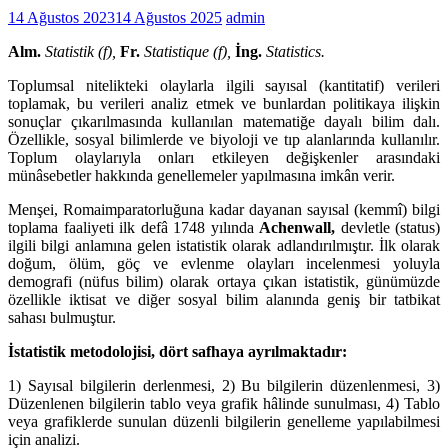
14 Ağustos 2023
14 Ağustos 2025
admin
Alm.
Statistik (f),
Fr.
Statistique (f),
İng.
Statistics.
Toplumsal nitelikteki olaylarla ilgili sayısal (kantitatif) verileri
toplamak, bu verileri analiz etmek ve bunlardan politikaya ilişkin
sonuçlar çıkarılmasında kullanılan matematiğe dayalı bilim dalı.
Özellikle, sosyal bilimlerde ve biyoloji ve tıp alanlarında kullanılır.
Toplum olaylarıyla onları etkileyen değişkenler arasındaki
münâsebetler hakkında genellemeler yapılmasına imkân verir.
Menşei, Romaimparatorluğuna kadar dayanan sayısal (kemmî) bilgi
toplama faaliyeti ilk defâ 1748 yılında
Achenwall,
devletle (status)
ilgili bilgi anlamına gelen istatistik olarak adlandırılmıştır. İlk olarak
doğum, ölüm, göç ve evlenme olayları incelenmesi yoluyla
demografi (nüfus bilim) olarak ortaya çıkan istatistik, günümüzde
özellikle iktisat ve diğer sosyal bilim alanında geniş bir tatbikat
sahası bulmuştur.
İstatistik metodolojisi, dört safhaya ayrılmaktadır:
1) Sayısal bilgilerin derlenmesi, 2) Bu bilgilerin düzenlenmesi, 3)
Düzenlenen bilgilerin tablo veya grafik hâlinde sunulması, 4) Tablo
veya grafiklerde sunulan düzenli bilgilerin genelleme yapılabilmesi
için analizi.