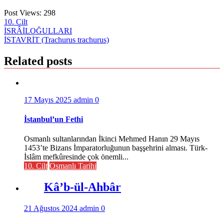
Post Views:
298
10. Cilt
Yazı
İSRÂİLOĞULLARI
İSTAVRİT (Trachurus trachurus)
gezinmesi
Related posts
17 Mayıs 2025
admin
0
İstanbul’un Fethi
Osmanlı sultanlarından İkinci Mehmed Hanın 29 Mayıs
1453’te Bizans İmparatorluğunun başşehrini alması. Türk-
İslâm mefkûresinde çok önemli...
10. Cilt
Osmanlı Tarihi
Kâ’b-ül-Ahbâr
21 Ağustos 2024
admin
0