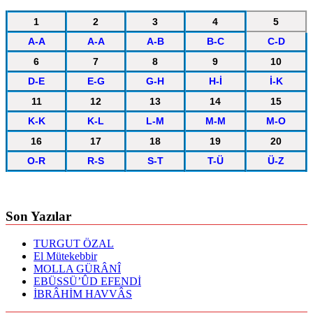
1
2
3
4
5
A-A
A-A
A-B
B-C
C-D
6
7
8
9
10
D-E
E-G
G-H
H-İ
İ-K
11
12
13
14
15
K-K
K-L
L-M
M-M
M-O
16
17
18
19
20
O-R
R-S
S-T
T-Ü
Ü-Z
Son Yazılar
TURGUT ÖZAL
El Mütekebbir
MOLLA GÜRÂNÎ
EBÜSSÜ’ÛD EFENDİ
İBRÂHİM HAVVÂS