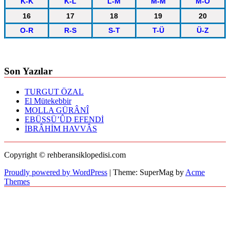
K-K
K-L
L-M
M-M
M-O
16
17
18
19
20
O-R
R-S
S-T
T-Ü
Ü-Z
Son Yazılar
TURGUT ÖZAL
El Mütekebbir
MOLLA GÜRÂNÎ
EBÜSSÜ’ÛD EFENDİ
İBRÂHİM HAVVÂS
Copyright © rehberansiklopedisi.com
Proudly powered by WordPress
|
Theme: SuperMag by
Acme
Themes