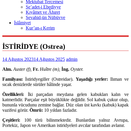
Mektubat Tercemesi
Se’adet-i Ebediyye
Kıyâmet ve Âhıret
Şevahid-ün Nübüvve
İslâmiyet
Kur’an-ı Kerim
İSTİRİDYE (Ostrea)
14 Ağustos 2023
14 Ağustos 2025
admin
Alm.
Auster (f),
Fr.
Huître (m),
İng.
Oyster.
Familyası:
İstiridyegiller (Ostreidae).
Yaşadığı yerler:
Ilıman ve
sıcak denizlerde sürüler hâlinde yaşar.
Özellikleri:
İki parçadan meydana gelen kabukları kalın ve
katmerlidir. Parçalar eşit büyüklükte değildir. Sol kabuk çukur olup,
bununla vücudunu zemine bağlar. Düz olan üst kavkı (kabuk) kapak
vazifesi görür.
Ömrü:
10 yıldan fazladır.
Çeşitleri
:
100 türü bilinmektedir. Bunlardan yalnız Avrupa,
Portekiz, Japon ve Amerikan istiridyeleri avcılar tarafından avlanır.