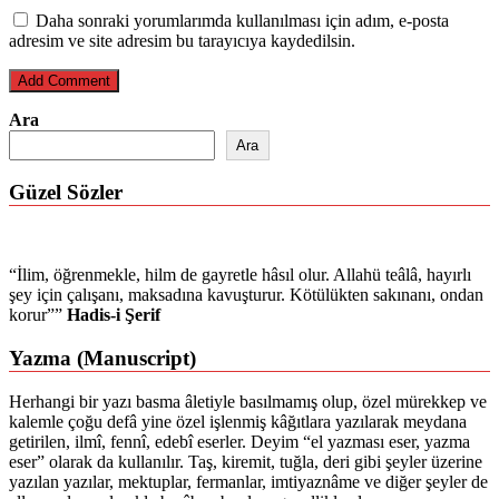
Daha sonraki yorumlarımda kullanılması için adım, e-posta
adresim ve site adresim bu tarayıcıya kaydedilsin.
Ara
Ara
Güzel Sözler
“İlim, öğrenmekle, hilm de gayretle hâsıl olur. Allahü teâlâ, hayırlı
şey için çalışanı, maksadına kavuşturur. Kötülükten sakınanı, ondan
korur””
Hadis-i Şerif
Yazma (Manuscript)
Herhangi bir yazı basma âletiyle basılmamış olup, özel mürekkep ve
kalemle çoğu defâ yine özel işlenmiş kâğıtlara yazılarak meydana
getirilen, ilmî, fennî, edebî eserler. Deyim “el yazması eser, yazma
eser” olarak da kullanılır. Taş, kiremit, tuğla, deri gibi şeyler üzerine
yazılan yazılar, mektuplar, fermanlar, imtiyaznâme ve diğer şeyler de