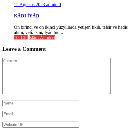
15 Ağustos 2023
admin
0
KÂDI İYÂD
On birinci ve on ikinci yüzyıllarda yetişen fıkıh, tefsir ve hadis
âlimi; velî. İsmi, İyâd bin...
10. Cilt
İslâm Âlimleri
Leave a Comment