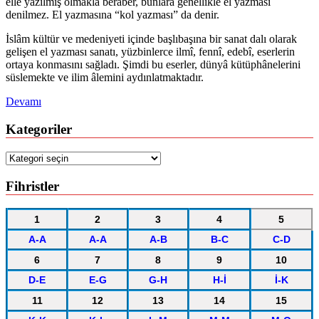
elle yazılmış olmakla berâber, bunlara genellikle el yazması
denilmez. El yazmasına “kol yazması” da denir.
İslâm kültür ve medeniyeti içinde başlıbaşına bir sanat dalı olarak
gelişen el yazması sanatı, yüzbinlerce ilmî, fennî, edebî, eserlerin
ortaya konmasını sağladı. Şimdi bu eserler, dünyâ kütüphânelerini
süslemekte ve ilim âlemini aydınlatmaktadır.
Devamı
Kategoriler
Kategoriler
Fihristler
1
2
3
4
5
A-A
A-A
A-B
B-C
C-D
6
7
8
9
10
D-E
E-G
G-H
H-İ
İ-K
11
12
13
14
15