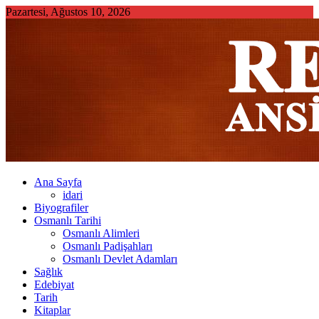
Skip
Pazartesi, Ağustos 10, 2026
to
content
Ana Sayfa
idari
Biyografiler
Osmanlı Tarihi
Osmanlı Alimleri
Osmanlı Padişahları
Osmanlı Devlet Adamları
Sağlık
Edebiyat
Tarih
Kitaplar