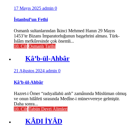
17 Mayıs 2025
admin
0
İstanbul’un Fethi
Osmanlı sultanlarından İkinci Mehmed Hanın 29 Mayıs
1453’te Bizans İmparatorluğunun başşehrini alması. Türk-
İslâm mefkûresinde çok önemli...
10. Cilt
Osmanlı Tarihi
Kâ’b-ül-Ahbâr
21 Ağustos 2024
admin
0
Kâ’b-ül-Ahbâr
Hazret-i Ömer “radıyallahü anh” zamânında Müslüman olmuş
ve onun hilâfeti sırasında Medîne-i münevvereye gelmiştir.
Daha sonra...
10. Cilt
Tabiin Devri Âlimleri
KÂDI İYÂD