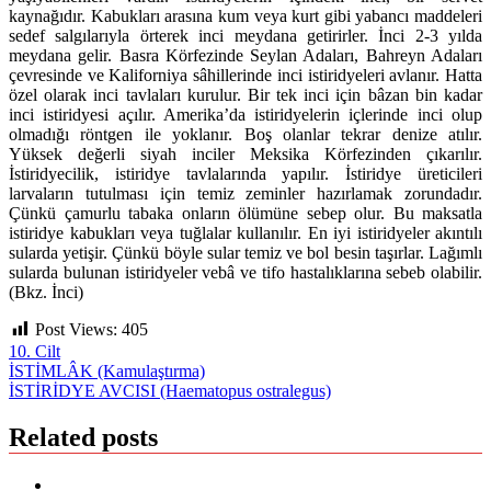
kaynağıdır. Kabukları arasına kum veya kurt gibi yabancı maddeleri
sedef salgılarıyla örterek inci meydana getirirler. İnci 2-3 yılda
meydana gelir. Basra Körfezinde Seylan Adaları, Bahreyn Adaları
çevresinde ve Kaliforniya sâhillerinde inci istiridyeleri avlanır. Hatta
özel olarak inci tavlaları kurulur. Bir tek inci için bâzan bin kadar
inci istiridyesi açılır. Amerika’da istiridyelerin içlerinde inci olup
olmadığı röntgen ile yoklanır. Boş olanlar tekrar denize atılır.
Yüksek değerli siyah inciler Meksika Körfezinden çıkarılır.
İstiridyecilik, istiridye tavlalarında yapılır. İstiridye üreticileri
larvaların tutulması için temiz zeminler hazırlamak zorundadır.
Çünkü çamurlu tabaka onların ölümüne sebep olur. Bu maksatla
istiridye kabukları veya tuğlalar kullanılır. En iyi istiridyeler akıntılı
sularda yetişir. Çünkü böyle sular temiz ve bol besin taşırlar. Lağımlı
sularda bulunan istiridyeler vebâ ve tifo hastalıklarına sebeb olabilir.
(Bkz. İnci)
Post Views:
405
10. Cilt
Yazı
İSTİMLÂK (Kamulaştırma)
İSTİRİDYE AVCISI (Haematopus ostralegus)
gezinmesi
Related posts