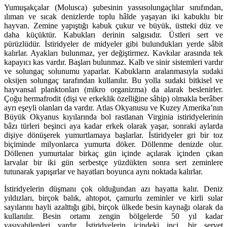
Yumuşakçalar (Molusca) şubesinin yassısolungaçlılar sınıfından,
ılıman ve sıcak denizlerde toplu hâlde yaşayan iki kabuklu bir
hayvan. Zemine yapıştığı kabuk çukur ve büyük, üstteki düz ve
daha küçüktür. Kabukları derinin salgısıdır. Üstleri sert ve
pürüzlüdür. İstiridyeler de midyeler gibi bulundukları yerde sâbit
kalırlar. Ayakları bulunmaz, yer değiştirmez. Kavkılar arasında tek
kapayıcı kas vardır. Başları bulunmaz. Kalb ve sinir sistemleri vardır
ve solungaç solunumu yaparlar. Kabukların aralanmasıyla sudaki
oksijen solungaç tarafından kullanılır. Bu yolla sudaki bitkisel ve
hayvansal planktonları (mikro organizma) da alarak beslenirler.
Çoğu hermafrodit (dişi ve erkeklik özelliğine sâhip) olmakla berâber
ayrı eşeyli olanları da vardır. Atlas Okyanusu ve Kuzey Amerika’nın
Büyük Okyanus kıyılarında bol rastlanan Virginia istiridyelerinin
bâzı türleri beşinci aya kadar erkek olarak yaşar, sonraki aylarda
dişiye dönüşerek yumurtlamaya başlarlar. İstiridyeler gri bir toz
biçiminde milyonlarca yumurta döker. Döllenme denizde olur.
Döllenen yumurtalar birkaç gün içinde açılarak içinden çıkan
larvalar bir iki gün serbestçe yüzdükten sonra sert zeminlere
tutunarak yapışırlar ve hayatları boyunca aynı noktada kalırlar.
İstiridyelerin düşmanı çok olduğundan azı hayatta kalır. Deniz
yıldızları, birçok balık, ahtopot, çamurlu zeminler ve kirli sular
sayılarını hayli azalttığı gibi, birçok ülkede besin kaynağı olarak da
kullanılır. Besin ortamı zengin bölgelerde 50 yıl kadar
yaşıyabilenleri vardır. İstiridyelerin içindeki inci, bir servet