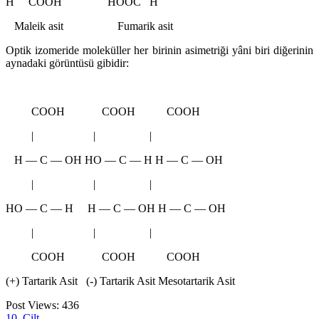
H COOH HOOC H
Maleik asit Fumarik asit
Optik izomeride moleküller her birinin asimetriği yâni biri diğerinin
aynadaki görüntüsü gibidir:
COOH COOH COOH
| | |
H ― C ― OH HO ― C ― H H ― C ― OH
| | |
HO ― C ― H H ― C ― OH H ― C ― OH
| | |
COOH COOH COOH
(+) Tartarik Asit (-) Tartarik Asit Mesotartarik Asit
Post Views:
436
10. Cilt