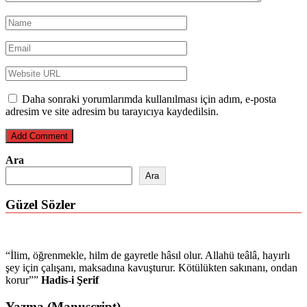
Daha sonraki yorumlarımda kullanılması için adım, e-posta
adresim ve site adresim bu tarayıcıya kaydedilsin.
Ara
Ara
Güzel Sözler
“İlim, öğrenmekle, hilm de gayretle hâsıl olur. Allahü teâlâ, hayırlı
şey için çalışanı, maksadına kavuşturur. Kötülükten sakınanı, ondan
korur””
Hadis-i Şerif
Yazma (Manuscript)