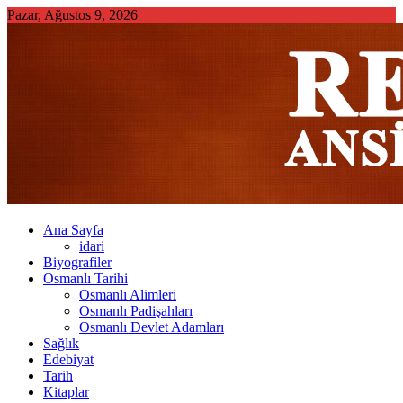
Skip
Pazar, Ağustos 9, 2026
to
content
Ana Sayfa
idari
Biyografiler
Osmanlı Tarihi
Osmanlı Alimleri
Osmanlı Padişahları
Osmanlı Devlet Adamları
Sağlık
Edebiyat
Tarih
Kitaplar