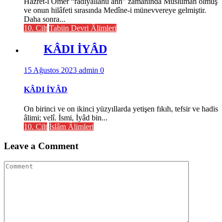
Hazret-i Ömer “radıyallahü anh” zamânında Müslüman olmuş
ve onun hilâfeti sırasında Medîne-i münevvereye gelmiştir.
Daha sonra...
10. Cilt
Tabiin Devri Âlimleri
KÂDI İYÂD
15 Ağustos 2023
admin
0
KÂDI İYÂD
On birinci ve on ikinci yüzyıllarda yetişen fıkıh, tefsir ve hadis
âlimi; velî. İsmi, İyâd bin...
10. Cilt
İslâm Âlimleri
Leave a Comment