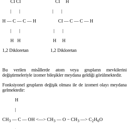
CI CI CI H
| | | |
H ― C ― C ― H CI ― C ― C ― H
| | | |
H H H H
1,2 Dikloretan 1,2 Dikloretan
Bu verilen misâllerde atom veya grupların mevkilerini
değiştirmeleriyle izomer bileşikler meydana geldiği görülmektedir.
Fonksiyonel grupların değişik olması ile de izomeri olayı meydana
gelmektedir:
H
|
CH
― C ― OH <―> CH
― O − CH
―> C
H
O
3
3
3
2
6