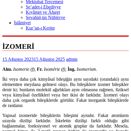
Mektubat Tercemesi
Se’adet-i Ebediyye
Kıyâmet ve Âhıret
Şevahid-ün Nübüvve
İslâmiyet
Kur’an-ı Kerim
İZOMERİ
15 Ağustos 2023
15 Ağustos 2025
admin
Alm.
Isomerie (f),
Fr.
Isomérie (f),
İng.
Isomerism.
İki veya daha çok kimyâsal bileşiğin aynı sayıdaki (orandaki) aynı
elementten meydana gelmesi olayı. Bu bileşiklere izomer bileşikler
denir ki; bunların molekül ağırlıkları aynı olmasına rağmen, fiziksel
veya kimyâsal özellikleri veya her ikisi de farklıdır. İzomeri olayı
daha çok organik bileşiklerde görülür. Fakat inorganik bileşiklerde
de rastlanır.
Yapısal izomeride bileşiklerin bileşimi aynıdır. Fakat atomların
uzayda dizilişi farklıdır. İskeletin dizilişi farklı olduğu gibi
bağlanmalar, fonksiyonel ve atomik gruplar da farklıdır. Mesela,