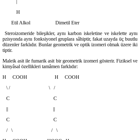
|
H
Etil Alkol Dimetil Eter
Steroizomeride bileşikler, aynı karbon iskeletine ve iskelette aynı
pzisyonda aynı fonksiyonel gruplara sâhiptir, fakat uzayda üç buutlu
düzenler farklıdır. Bunlar geometrik ve optik izomeri olmak üzere iki
tiptir.
Maleik asit ile fumarik asit bir geometrik izomeri gösterir. Fiziksel ve
kimyâsal özellikleri tamâmen farklıdır:
H COOH H COOH
\ / \ /
C C
|| ||
C C
/ \ / \