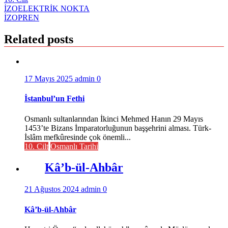
Yazı
İZOELEKTRİK NOKTA
İZOPREN
gezinmesi
Related posts
17 Mayıs 2025
admin
0
İstanbul’un Fethi
Osmanlı sultanlarından İkinci Mehmed Hanın 29 Mayıs
1453’te Bizans İmparatorluğunun başşehrini alması. Türk-
İslâm mefkûresinde çok önemli...
10. Cilt
Osmanlı Tarihi
Kâ’b-ül-Ahbâr
21 Ağustos 2024
admin
0
Kâ’b-ül-Ahbâr