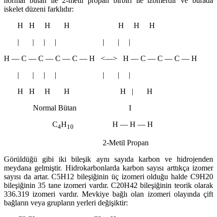
normal bütan ile 2-metil propan birbiri ile izomerdir ve burada
iskelet düzeni farklıdır:
H H H H H H H
| | | | | | |
H ― C ― C ― C ― C ― H <―> H ― C ― C ― C ― H
| | | | | | |
H H H H H | H
Normal Bütan I
C
H
H ― H ― H
4
10
2-Metil Propan
Görüldüğü gibi iki bileşik aynı sayıda karbon ve hidrojenden
meydana gelmiştir. Hidrokarbonlarda karbon sayısı arttıkça izomer
sayısı da artar. C5H12 bileşiğinin üç izomeri olduğu halde C9H20
bileşiğinin 35 tane izomeri vardır. C20H42 bileşiğinin teorik olarak
336.319 izomeri vardır. Mevkiye bağlı olan izomeri olayında çift
bağların veya grupların yerleri değişiktir: