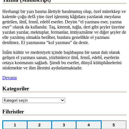
Herhangi bir yazı basma âletiyle basılmamış olup, özel mürekkep ve
kalemle çoğu defâ yine özel işlenmiş kâğıtlara yazılarak meydana
getirilen, ilmî, fennî, edebî eserler. Deyim “el yazması eser, yazma
eser” olarak da kullanılır. Taş, kiremit, tuğla, deri gibi şeyler üzerine
yazılan yazılar, mektuplar, fermanlar, imtiyaznâme ve diğer şeyler de
elle yazılmış olmakla berâber, bunlara genellikle el yazması
denilmez. El yazmasına “kol yazması” da denir.
İslâm kültür ve medeniyeti içinde başlıbaşına bir sanat dalı olarak
gelişen el yazması sanatı, yüzbinlerce ilmî, fennî, edebî, eserlerin
ortaya konmasını sağladı. Şimdi bu eserler, dünyâ kütüphânelerini
süslemekte ve ilim âlemini aydınlatmaktadır.
Devamı
Kategoriler
Kategoriler
Fihristler
1
2
3
4
5