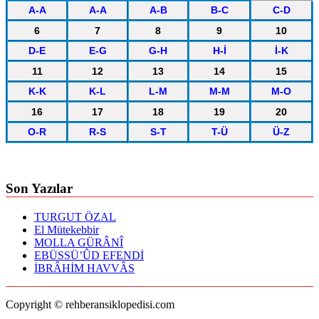
A-A
A-A
A-B
B-C
C-D
6
7
8
9
10
D-E
E-G
G-H
H-İ
İ-K
11
12
13
14
15
K-K
K-L
L-M
M-M
M-O
16
17
18
19
20
O-R
R-S
S-T
T-Ü
Ü-Z
Son Yazılar
TURGUT ÖZAL
El Mütekebbir
MOLLA GÜRÂNÎ
EBÜSSÜ’ÛD EFENDİ
İBRÂHİM HAVVÂS
Copyright © rehberansiklopedisi.com