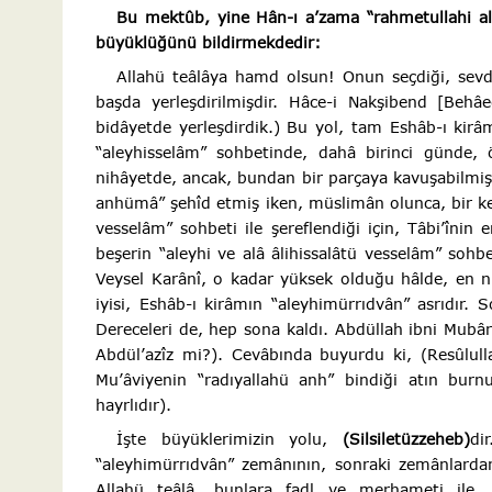
Bu mektûb, yine Hân-ı a’zama “rahmetullahi a
büyüklüğünü bildirmekdedir:
Allahü teâlâya hamd olsun! Onun seçdiği, sevd
başda yerleşdirilmişdir. Hâce-i Nakşibend [Behâe
bidâyetde yerleşdirdik.) Bu yol, tam Eshâb-ı kirâ
“aleyhisselâm” sohbetinde, dahâ birinci günde,
nihâyetde, ancak, bundan bir parçaya kavuşabilmişdi
anhümâ” şehîd etmiş iken, müslimân olunca, bir kerre
vesselâm” sohbeti ile şereflendiği için, Tâbi’îni
beşerin “aleyhi ve alâ âlihissalâtü vesselâm” sohb
Veysel Karânî, o kadar yüksek olduğu hâlde, en n
iyisi, Eshâb-ı kirâmın “aleyhimürrıdvân” asrıdır. 
Dereceleri de, hep sona kaldı. Abdüllah ibni Mubâ
Abdül’azîz mi?). Cevâbında buyurdu ki, (Resûlulla
Mu’âviyenin “radıyallahü anh” bindiği atın bur
hayrlıdır).
İşte büyüklerimizin yolu,
(Silsiletüzzeheb)
di
“aleyhimürrıdvân” zemânının, sonraki zemânlardan 
Allahü teâlâ, bunlara fadl ve merhameti ile, d