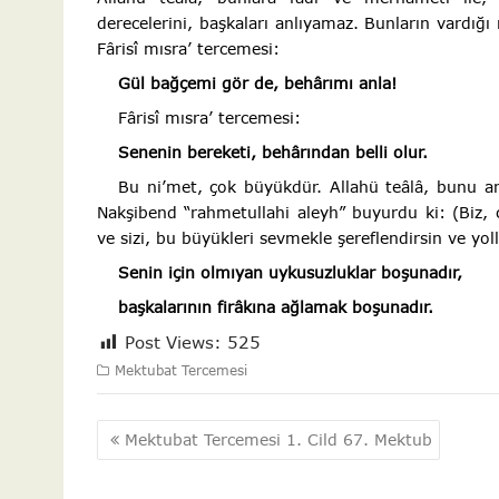
derecelerini, başkaları anlıyamaz. Bunların vardığ
Fârisî mısra’ tercemesi:
Gül bağçemi gör de, behârımı anla!
Fârisî mısra’ tercemesi:
Senenin bereketi, behârından belli olur.
Bu ni’met, çok büyükdür. Allahü teâlâ, bunu an
Nakşibend “rahmetullahi aleyh” buyurdu ki: (Biz, c
ve sizi, bu büyükleri sevmekle şereflendirsin ve yo
Senin için olmıyan uykusuzluklar boşunadır,
başkalarının firâkına ağlamak boşunadır.
Post Views:
525
Mektubat Tercemesi
Yazı
Mektubat Tercemesi 1. Cild 67. Mektub
gezinmesi