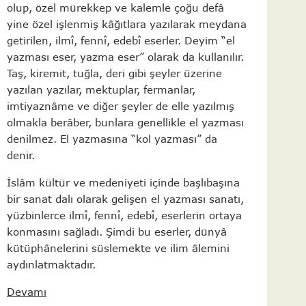
olup, özel mürekkep ve kalemle çoğu defâ
yine özel işlenmiş kâğıtlara yazılarak meydana
getirilen, ilmî, fennî, edebî eserler. Deyim “el
yazması eser, yazma eser” olarak da kullanılır.
Taş, kiremit, tuğla, deri gibi şeyler üzerine
yazılan yazılar, mektuplar, fermanlar,
imtiyaznâme ve diğer şeyler de elle yazılmış
olmakla berâber, bunlara genellikle el yazması
denilmez. El yazmasına “kol yazması” da
denir.
İslâm kültür ve medeniyeti içinde başlıbaşına
bir sanat dalı olarak gelişen el yazması sanatı,
yüzbinlerce ilmî, fennî, edebî, eserlerin ortaya
konmasını sağladı. Şimdi bu eserler, dünyâ
kütüphânelerini süslemekte ve ilim âlemini
aydınlatmaktadır.
Devamı