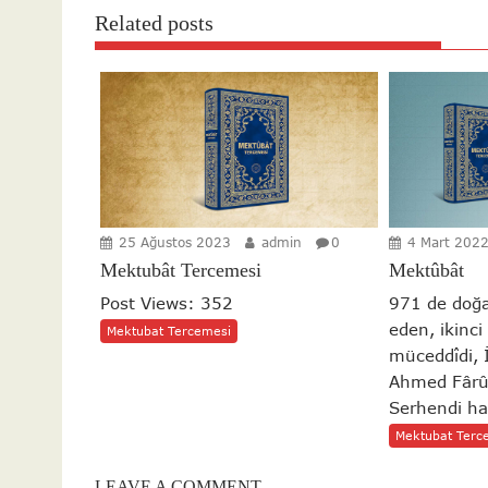
Related posts
25 Ağustos 2023
admin
0
4 Mart 202
Mektubât Tercemesi
Mektûbât
Post Views: 352
971 de doğa
eden, ikinci 
Mektubat Tercemesi
müceddîdi,
Ahmed Fârû
Serhendi haz
Mektubat Terc
LEAVE A COMMENT