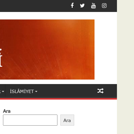
R
İSLÂMIYET
Ara
Ara