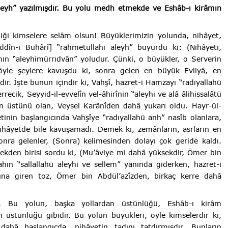
leyh” yazılmışdır. Bu yolu medh etmekde ve Eshâb-ı kirâmın
iği kimselere selâm olsun! Büyüklerimizin yolunda, nihâyet,
ddîn-i Buhârî] “rahmetullahi aleyh” buyurdu ki: (Nihâyeti,
mın “aleyhimürrıdvân” yoludur. Çünki, o büyükler, o Serverin
 öyle şeylere kavuşdu ki, sonra gelen en büyük Evliyâ, en
r. İşte bunun içindir ki, Vahşî, hazret-i Hamzayı “radıyallahü
cik, Seyyid-il-evvelîn vel-âhirînin “aleyhi ve alâ âlihissalâtü
n en üstünü olan, Veysel Karânîden dahâ yukarı oldu. Hayr-ül-
etinin başlangıcında Vahşîye “radıyallahü anh” nasîb olanlara,
ihâyetde bile kavuşamadı. Demek ki, zemânların, asrların en
Sonra gelenler, (Sonra) kelimesinden dolayı çok geride kaldı.
rekden birisi sordu ki, (Mu’âviye mi dahâ yüksekdir, Ömer bin
hın “sallallahü aleyhi ve sellem” yanında giderken, hazret-i
nuna giren toz, Ömer bin Abdül’azîzden, birkaç kerre dahâ
r. Bu yolun, başka yollardan üstünlüğü, Eshâb-ı kirâm
üstünlüğü gibidir. Bu yolun büyükleri, öyle kimselerdir ki,
ahâ başlangıcda, nihâyetin tadını tatdırmışdır. Bunların