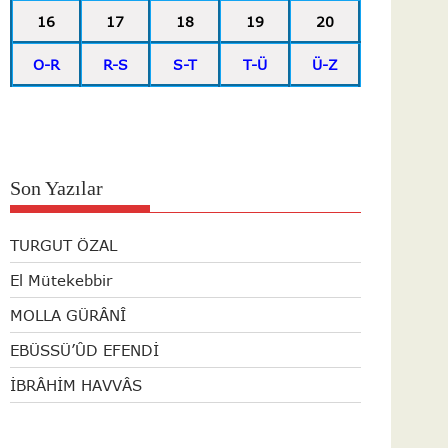
16
17
18
19
20
O-R
R-S
S-T
T-Ü
Ü-Z
Son Yazılar
TURGUT ÖZAL
El Mütekebbir
MOLLA GÜRÂNÎ
EBÜSSÜ’ÛD EFENDİ
İBRÂHİM HAVVÂS