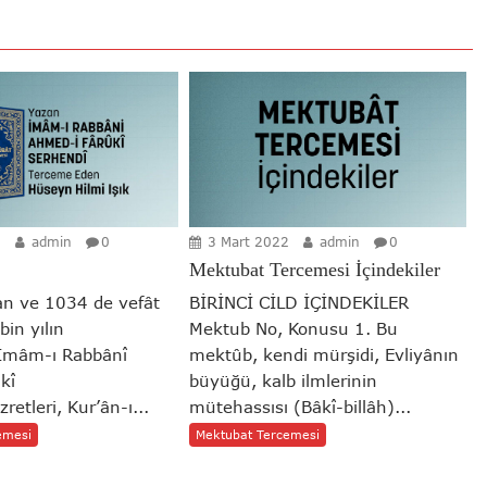
2
admin
0
3 Mart 2022
admin
0
Mektubat Tercemesi İçindekiler
n ve 1034 de vefât
BİRİNCİ CİLD İÇİNDEKİLER
bin yılın
Mektub No, Konusu 1. Bu
 İmâm-ı Rabbânî
mektûb, kendi mürşidi, Evliyânın
kî
büyüğü, kalb ilmlerinin
retleri, Kur’ân-ı...
mütehassısı (Bâkî-billâh)...
emesi
Mektubat Tercemesi