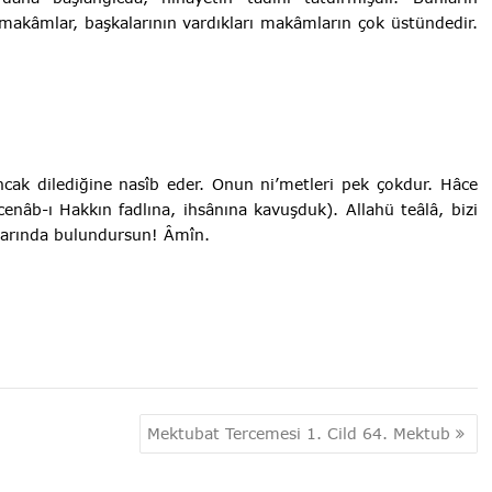
ı makâmlar, başkalarının vardıkları makâmların çok üstündedir.
cak dilediğine nasîb eder. Onun ni’metleri pek çokdur. Hâce
enâb-ı Hakkın fadlına, ihsânına kavuşduk). Allahü teâlâ, bizi
llarında bulundursun! Âmîn.
Mektubat Tercemesi 1. Cild 64. Mektub