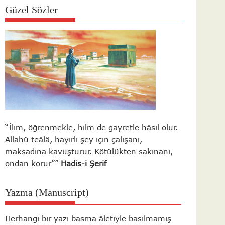
Güzel Sözler
“İlim, öğrenmekle, hilm de gayretle hâsıl olur.
Allahü teâlâ, hayırlı şey için çalışanı,
maksadına kavuşturur. Kötülükten sakınanı,
ondan korur””
Hadis-i Şerif
Yazma (Manuscript)
Herhangi bir yazı basma âletiyle basılmamış