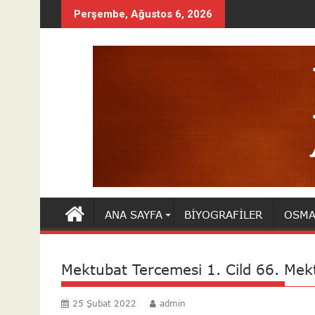
Skip
Perşembe, Ağustos 6, 2026
to
content
ANA SAYFA
BIYOGRAFILER
OSMA
Mektubat Tercemesi 1. Cild 66. Mek
25 Şubat 2022
admin