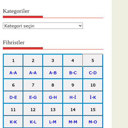
Kategoriler
Kategoriler
Fihristler
1
2
3
4
5
A-A
A-A
A-B
B-C
C-D
6
7
8
9
10
D-E
E-G
G-H
H-İ
İ-K
11
12
13
14
15
K-K
K-L
L-M
M-M
M-O