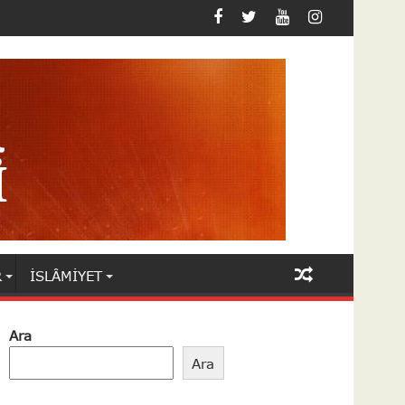
R
İSLÂMIYET
Ara
Ara