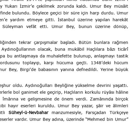
y Yukarı İzmir’e çekilmek zorunda kaldı. Umur Bey müsâit
ifinde bulundu. Böylece geçici bir süre için harp durdu. Umur
en’e yardım etmeye gitti. İstanbul üzerine yapılan harekât
u Süleyman vefât etti. Umur Bey, bunun üzerine dönüp,
diğinden tekrar çarpışmalar başladı. Bütün bunlara rağmen
Aydınoğullarının olacak, buna mukâbil Haçlılara bâzı ticârî
Papa bu antlaşmaya da muhalefette bulunup, anlaşmayı tastik
rdusunu toplayıp, karşı hücuma geçti. 1348’deki hücum
mur Bey, Birgi’de babasının yanına defnedildi. Yerine büyük
eşhur oldu. Aydınoğulları Beyliğine yükselme devrini yaşattı.
rlerle bol ganimet ele geçirip, Haçlıların korkulu rüyâsı hâline
ğin îmârına ve gelişmesine de önem verdi. Zamânında birçok
bi hayır eserleri kuruldu. Umur Bey yazar, şâir ve âlimleri
itli
Süheyl-ü-Nevbahar
manzumesiyle, Farsçadan Türkçeye
 eserler vardır. Umur Bey adına, üzerinde “Mehmed bin Umur”