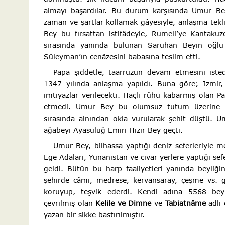
almayı başardılar. Bu durum karşısında Umur Be
zaman ve şartlar kollamak gâyesiyle, anlaşma tekl
Bey bu fırsattan istifâdeyle, Rumeli’ye Kantakuz
sırasında yanında bulunan Saruhan Beyin oğl
Süleyman’ın cenâzesini babasına teslim etti.
Papa şiddetle, taarruzun devam etmesini iste
1347 yılında anlaşma yapıldı. Buna göre; İzmir, 
imtiyazlar verilecekti. Haçlı rûhu kabarmış olan 
etmedi. Umur Bey bu olumsuz tutum üzerine o
sırasında alnından okla vurularak şehit düştü. U
ağabeyi Ayasuluğ Emiri Hızır Bey geçti.
Umur Bey, bilhassa yaptığı deniz seferleriyle m
Ege Adaları, Yunanistan ve civar yerlere yaptığı sefe
geldi. Bütün bu harp faaliyetleri yanında beyli
şehirde câmi, medrese, kervansaray, çeşme vs. gi
koruyup, teşvik ederdi. Kendi adına 5568 bey
çevrilmiş olan
Kelile ve Dimne
ve
Tabiatnâme
adlı
yazan bir sikke bastırılmıştır.