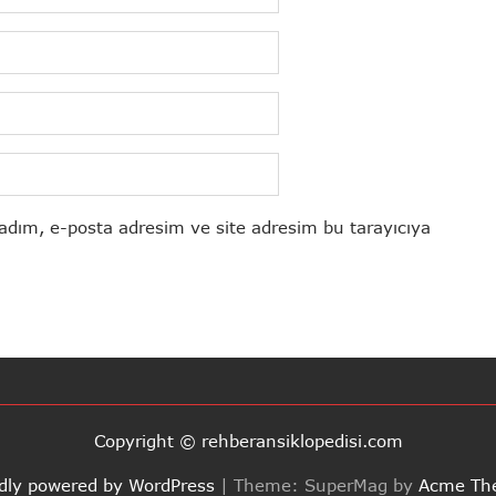
adım, e-posta adresim ve site adresim bu tarayıcıya
Copyright © rehberansiklopedisi.com
dly powered by WordPress
|
Theme: SuperMag by
Acme Th