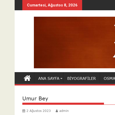
Skip
Cumartesi, Ağustos 8, 2026
to
content
ANA SAYFA
BIYOGRAFILER
OSMA
Umur Bey
2 Ağustos 2023
admin