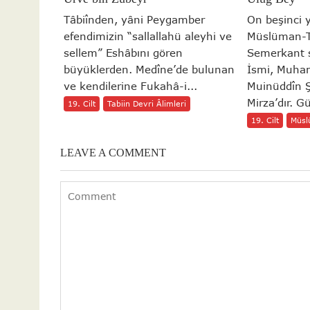
Tâbiînden, yâni Peygamber
On beşinci 
efendimizin “sallallahü aleyhi ve
Müslüman-Tü
sellem” Eshâbını gören
Semerkant s
büyüklerden. Medîne’de bulunan
İsmi, Muha
ve kendilerine Fukahâ-i...
Muinüddîn 
Mirza’dır. G
19. Cilt
Tabiin Devri Âlimleri
19. Cilt
Müsl
LEAVE A COMMENT