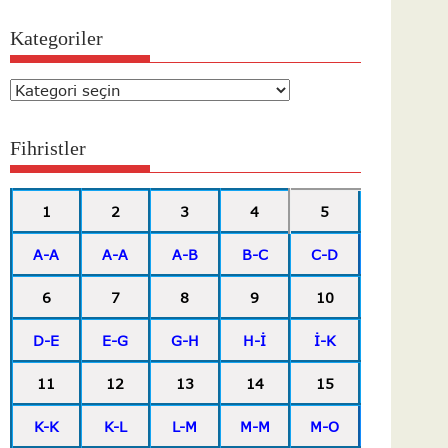
Kategoriler
Kategoriler
Fihristler
1
2
3
4
5
A-A
A-A
A-B
B-C
C-D
6
7
8
9
10
D-E
E-G
G-H
H-İ
İ-K
11
12
13
14
15
K-K
K-L
L-M
M-M
M-O