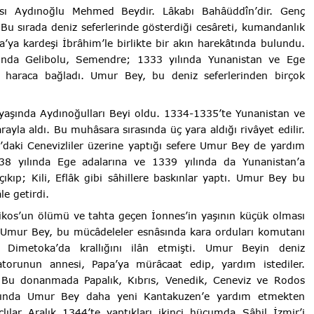
ası Aydınoğlu Mehmed Beydir. Lâkabı Bahâüddîn’dir. Genç
 Bu sırada deniz seferlerinde gösterdiği cesâreti, kumandanlık
ya kardeşi İbrâhim’le birlikte bir akın harekâtında bulundu.
ılında Gelibolu, Semendre; 1333 yılında Yunanistan ve Ege
arı haraca bağladı. Umur Bey, bu deniz seferlerinden birçok
 yaşında Aydınoğulları Beyi oldu. 1334-1335’te Yunanistan ve
rayla aldı. Bu muhâsara sırasında üç yara aldığı rivâyet edilir.
’daki Cenevizliler üzerine yaptığı sefere Umur Bey de yardım
338 yılında Ege adalarına ve 1339 yılında da Yunanistan’a
ıkıp; Kili, Eflâk gibi sâhillere baskınlar yaptı. Umur Bey bu
le getirdi.
kos’un ölümü ve tahta geçen İonnes’in yaşının küçük olması
ı. Umur Bey, bu mücâdeleler esnâsında kara orduları komutanı
 Dimetoka’da krallığını ilân etmişti. Umur Beyin deniz
atorunun annesi, Papa’ya mürâcaat edip, yardım istediler.
. Bu donanmada Papalık, Kıbrıs, Venedik, Ceneviz ve Rodos
adığında Umur Bey daha yeni Kantakuzen’e yardım etmekten
lar Aralık 1344’te yaptıkları ikinci hücumda Sâhil İzmir’i