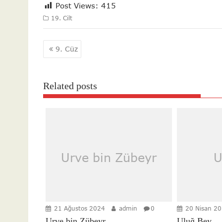
Post Views:
415
19. Cilt
Yazı
9. Cüz
gezinmesi
Related posts
Urve bin Zübeyr
U
21 Ağustos 2024
admin
0
20 Nisan 2
Urve bin Zübeyr
Uluğ Bey