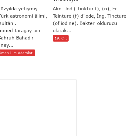
yüzyılda yetişmiş
Alm. Jod (-tinktur f), (n), Fr.
rk astronomi âlimi,
Teinture (f) d’iode, İng. Tincture
ultânı.
(of iodine). Bakteri öldürücü
mmed Taragay bin
olarak...
Şahruh Bahadır
19. Cilt
üney...
üman İlim Adamları