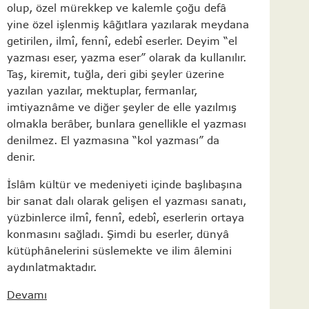
olup, özel mürekkep ve kalemle çoğu defâ
yine özel işlenmiş kâğıtlara yazılarak meydana
getirilen, ilmî, fennî, edebî eserler. Deyim “el
yazması eser, yazma eser” olarak da kullanılır.
Taş, kiremit, tuğla, deri gibi şeyler üzerine
yazılan yazılar, mektuplar, fermanlar,
imtiyaznâme ve diğer şeyler de elle yazılmış
olmakla berâber, bunlara genellikle el yazması
denilmez. El yazmasına “kol yazması” da
denir.
İslâm kültür ve medeniyeti içinde başlıbaşına
bir sanat dalı olarak gelişen el yazması sanatı,
yüzbinlerce ilmî, fennî, edebî, eserlerin ortaya
konmasını sağladı. Şimdi bu eserler, dünyâ
kütüphânelerini süslemekte ve ilim âlemini
aydınlatmaktadır.
Devamı