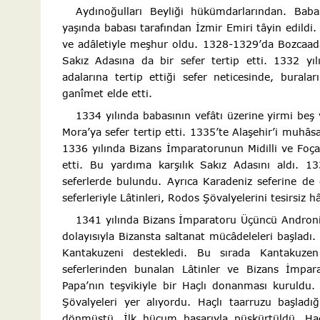
Aydınoğulları Beyliği hükümdarlarından. Bab
yaşında babası tarafından İzmir Emiri tâyin edildi.
ve adâletiyle meşhur oldu. 1328-1329’da Bozcaada’
Sakız Adasına da bir sefer tertip etti. 1332 y
adalarına tertip ettiği sefer neticesinde, bural
ganîmet elde etti.
1334 yılında babasının vefâtı üzerine yirmi beş
Mora’ya sefer tertip etti. 1335’te Alaşehir’i muhâsa
1336 yılında Bizans İmparatorunun Midilli ve Foça
etti. Bu yardıma karşılık Sakız Adasını aldı. 1
seferlerde bulundu. Ayrıca Karadeniz seferine de ç
seferleriyle Lâtinleri, Rodos Şövalyelerini tesirsiz hâ
1341 yılında Bizans İmparatoru Üçüncü Androni
dolayısıyla Bizansta saltanat mücâdeleleri başlad
Kantakuzeni destekledi. Bu sırada Kantakuzen
seferlerinden bunalan Lâtinler ve Bizans İmpar
Papa’nın teşvikiyle bir Haçlı donanması kuruldu
Şövalyeleri yer alıyordu. Haçlı taarruzu başl
dönmüştü. İlk hücum başarıyla püskürtüldü. Haçlı