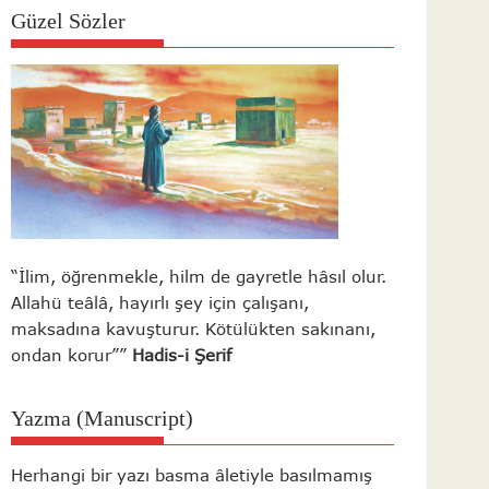
Güzel Sözler
“İlim, öğrenmekle, hilm de gayretle hâsıl olur.
Allahü teâlâ, hayırlı şey için çalışanı,
maksadına kavuşturur. Kötülükten sakınanı,
ondan korur””
Hadis-i Şerif
Yazma (Manuscript)
Herhangi bir yazı basma âletiyle basılmamış