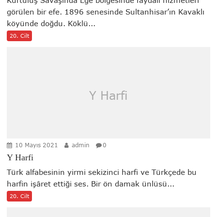
Kurtuluş Savaşında Ege bölgesinde faydalı hizmetleri
görülen bir efe. 1896 senesinde Sultanhisar’ın Kavaklı
köyünde doğdu. Köklü...
20. Cilt
Y Harfi
10 Mayıs 2021
admin
0
Y Harfi
Türk alfabesinin yirmi sekizinci harfi ve Türkçede bu
harfin işâret ettiği ses. Bir ön damak ünlüsü...
20. Cilt