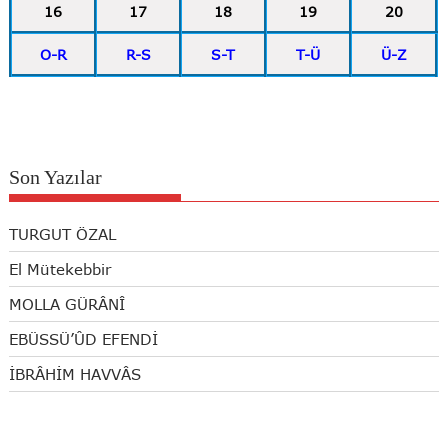
16
17
18
19
20
O-R
R-S
S-T
T-Ü
Ü-Z
Son Yazılar
TURGUT ÖZAL
El Mütekebbir
MOLLA GÜRÂNÎ
EBÜSSÜ’ÛD EFENDİ
İBRÂHİM HAVVÂS