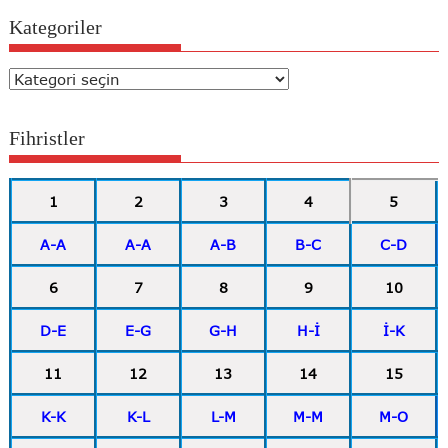
Kategoriler
Kategoriler
Fihristler
1
2
3
4
5
A-A
A-A
A-B
B-C
C-D
6
7
8
9
10
D-E
E-G
G-H
H-İ
İ-K
11
12
13
14
15
K-K
K-L
L-M
M-M
M-O