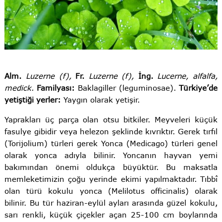
Alm.
Luzerne (f),
Fr.
Luzerne (f),
İng.
Lucerne, alfalfa,
medick.
Familyası:
Baklagiller (leguminosae).
Türkiye’de
yetiştiği yerler:
Yaygın olarak yetişir.
Yaprakları üç parça olan otsu bitkiler. Meyveleri küçük
fasulye gibidir veya helezon şeklinde kıvrıktır. Gerek tırfıl
(Torijolium) türleri gerek Yonca (Medicago) türleri genel
olarak yonca adıyla bilinir. Yoncanın hayvan yemi
bakımından önemi oldukça büyüktür. Bu maksatla
memleketimizin çoğu yerinde ekimi yapılmaktadır. Tıbbî
olan türü kokulu yonca (Melilotus officinalis) olarak
bilinir. Bu tür haziran-eylül ayları arasında güzel kokulu,
sarı renkli, küçük çiçekler açan 25-100 cm boylarında