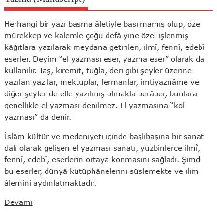
Herhangi bir yazı basma âletiyle basılmamış olup, özel
mürekkep ve kalemle çoğu defâ yine özel işlenmiş
kâğıtlara yazılarak meydana getirilen, ilmî, fennî, edebî
eserler. Deyim “el yazması eser, yazma eser” olarak da
kullanılır. Taş, kiremit, tuğla, deri gibi şeyler üzerine
yazılan yazılar, mektuplar, fermanlar, imtiyaznâme ve
diğer şeyler de elle yazılmış olmakla berâber, bunlara
genellikle el yazması denilmez. El yazmasına “kol
yazması” da denir.
İslâm kültür ve medeniyeti içinde başlıbaşına bir sanat
dalı olarak gelişen el yazması sanatı, yüzbinlerce ilmî,
fennî, edebî, eserlerin ortaya konmasını sağladı. Şimdi
bu eserler, dünyâ kütüphânelerini süslemekte ve ilim
âlemini aydınlatmaktadır.
Devamı