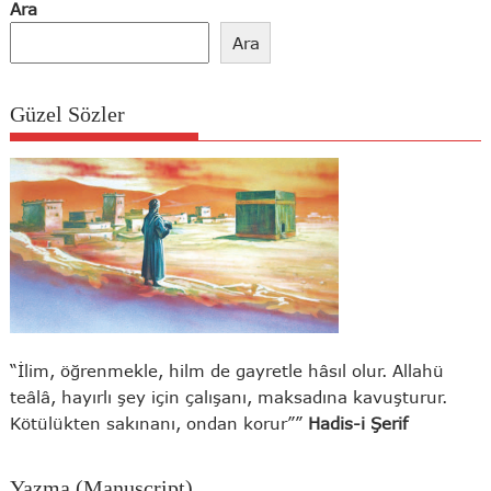
Ara
Ara
Güzel Sözler
“İlim, öğrenmekle, hilm de gayretle hâsıl olur. Allahü
teâlâ, hayırlı şey için çalışanı, maksadına kavuşturur.
Kötülükten sakınanı, ondan korur””
Hadis-i Şerif
Yazma (Manuscript)