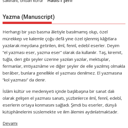
sakınanı, ondan korur””
Hadis-i Şerif
Yazma (Manuscript)
Herhangi bir yazı basma âletiyle basılmamış olup, özel
mürekkep ve kalemle çoğu defâ yine özel işlenmiş kâğıtlara
yazılarak meydana getirilen, ilmî, fennî, edebî eserler. Deyim
“el yazması eser, yazma eser” olarak da kullanılır. Taş, kiremit,
tuğla, deri gibi şeyler üzerine yazılan yazılar, mektuplar,
fermanlar, imtiyaznâme ve diğer şeyler de elle yazılmış olmakla
berâber, bunlara genellikle el yazması denilmez. El yazmasına
“kol yazması” da denir.
İslâm kültür ve medeniyeti içinde başlıbaşına bir sanat dalı
olarak gelişen el yazması sanatı, yüzbinlerce ilmî, fennî, edebî,
eserlerin ortaya konmasını sağladı. Şimdi bu eserler, dünyâ
kütüphânelerini süslemekte ve ilim âlemini aydınlatmaktadır.
Devamı