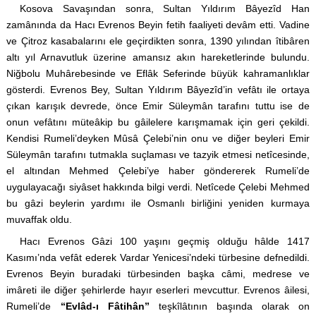
Kosova Savaşından sonra, Sultan Yıldırım Bâyezîd Han
zamânında da Hacı Evrenos Beyin fetih faaliyeti devâm etti. Vadine
ve Çitroz kasabalarını ele geçirdikten sonra, 1390 yılından îtibâren
altı yıl Arnavutluk üzerine amansız akın hareketlerinde bulundu.
Niğbolu Muhârebesinde ve Eflâk Seferinde büyük kahramanlıklar
gösterdi. Evrenos Bey, Sultan Yıldırım Bâyezîd’in vefâtı ile ortaya
çıkan karışık devrede, önce Emir Süleymân tarafını tuttu ise de
onun vefâtını müteâkip bu gâilelere karışmamak için geri çekildi.
Kendisi Rumeli’deyken Mûsâ Çelebi’nin onu ve diğer beyleri Emir
Süleymân tarafını tutmakla suçlaması ve tazyik etmesi netîcesinde,
el altından Mehmed Çelebi’ye haber göndererek Rumeli’de
uygulayacağı siyâset hakkında bilgi verdi. Netîcede Çelebi Mehmed
bu gâzi beylerin yardımı ile Osmanlı birliğini yeniden kurmaya
muvaffak oldu.
Hacı Evrenos Gâzi 100 yaşını geçmiş olduğu hâlde 1417
Kasımı’nda vefât ederek Vardar Yenicesi’ndeki türbesine defnedildi.
Evrenos Beyin buradaki türbesinden başka câmi, medrese ve
imâreti ile diğer şehirlerde hayır eserleri mevcuttur. Evrenos âilesi,
Rumeli’de
“Evlâd-ı Fâtihân”
teşkîlâtının başında olarak on