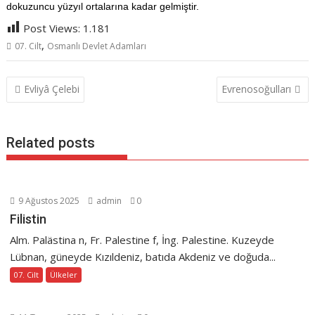
dokuzuncu yüzyıl ortalarına kadar gelmiştir.
Post Views:
1.181
,
07. Cilt
Osmanlı Devlet Adamları
Yazı
Evliyâ Çelebi
Evrenosoğulları
gezinmesi
Related posts
9 Ağustos 2025
admin
0
Filistin
Alm. Palästina n, Fr. Palestine f, İng. Palestine. Kuzeyde
Lübnan, güneyde Kızıldeniz, batıda Akdeniz ve doğuda...
07. Cilt
Ülkeler