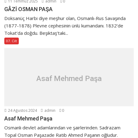
11 Temmuz 2025
admin
0
GÂZİ OSMAN PAŞA
Doksanüç Harbi diye meşhur olan, Osmanlı-Rus Savaşında
(1877-1878) Plevne cephesinin ünlü kumandanı. 1832’de
Tokat’da doğdu. Beşiktaş’taki...
07. Cilt
Asaf Mehmed Paşa
24 Ağustos 2024
admin
0
Asaf Mehmed Paşa
Osmanlı devlet adamlarından ve şairlerinden. Sadrazam
Topal Osman Paşazade Ratib Ahmed Paşanın oğludur.