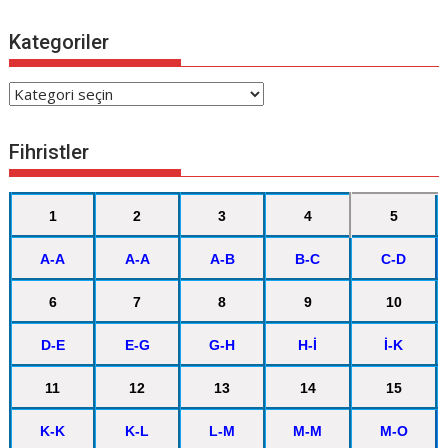
Kategoriler
Kategoriler
Fihristler
1
2
3
4
5
A-A
A-A
A-B
B-C
C-D
6
7
8
9
10
D-E
E-G
G-H
H-İ
İ-K
11
12
13
14
15
K-K
K-L
L-M
M-M
M-O