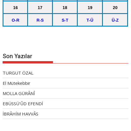
16
17
18
19
20
O-R
R-S
S-T
T-Ü
Ü-Z
Son Yazılar
TURGUT ÖZAL
El Mütekebbir
MOLLA GÜRÂNÎ
EBÜSSÜ’ÛD EFENDİ
İBRÂHİM HAVVÂS