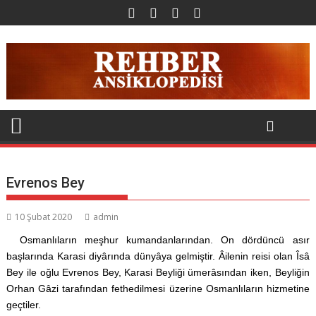
Skip
to
content
Evrenos Bey
10 Şubat 2020
admin
Osmanlıların meşhur kumandanlarından. On dördüncü asır
başlarında Karasi diyârında dünyâya gelmiştir. Âilenin reisi olan Îsâ
Bey ile oğlu Evrenos Bey, Karasi Beyliği ümerâsından iken, Beyliğin
Orhan Gâzi tarafından fethedilmesi üzerine Osmanlıların hizmetine
geçtiler.