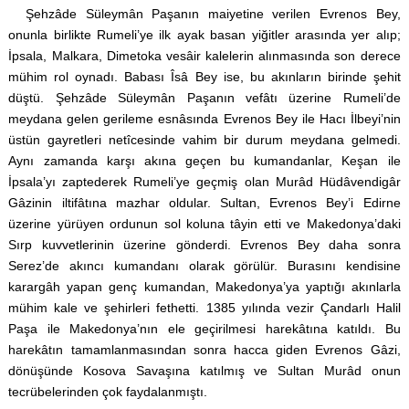
Şehzâde Süleymân Paşanın maiyetine verilen Evrenos Bey,
onunla birlikte Rumeli’ye ilk ayak basan yiğitler arasında yer alıp;
İpsala, Malkara, Dimetoka vesâir kalelerin alınmasında son derece
mühim rol oynadı. Babası Îsâ Bey ise, bu akınların birinde şehit
düştü. Şehzâde Süleymân Paşanın vefâtı üzerine Rumeli’de
meydana gelen gerileme esnâsında Evrenos Bey ile Hacı İlbeyi’nin
üstün gayretleri netîcesinde vahim bir durum meydana gelmedi.
Aynı zamanda karşı akına geçen bu kumandanlar, Keşan ile
İpsala’yı zaptederek Rumeli’ye geçmiş olan Murâd Hüdâvendigâr
Gâzinin iltifâtına mazhar oldular. Sultan, Evrenos Bey’i Edirne
üzerine yürüyen ordunun sol koluna tâyin etti ve Makedonya’daki
Sırp kuvvetlerinin üzerine gönderdi. Evrenos Bey daha sonra
Serez’de akıncı kumandanı olarak görülür. Burasını kendisine
karargâh yapan genç kumandan, Makedonya’ya yaptığı akınlarla
mühim kale ve şehirleri fethetti. 1385 yılında vezir Çandarlı Halil
Paşa ile Makedonya’nın ele geçirilmesi harekâtına katıldı. Bu
harekâtın tamamlanmasından sonra hacca giden Evrenos Gâzi,
dönüşünde Kosova Savaşına katılmış ve Sultan Murâd onun
tecrübelerinden çok faydalanmıştı.