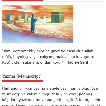
“İlim, öğrenmekle, hilm de gayretle hâsıl olur. Allahü
teâlâ, hayırlı şey için çalışanı, maksadına kavuşturur.
Kötülükten sakınanı, ondan korur””
Hadis-i Şerif
Yazma (Manuscript)
Herhangi bir yazı basma âletiyle basılmamış olup, özel
mürekkep ve kalemle çoğu defâ yine özel işlenmiş
kâğıtlara yazılarak meydana getirilen, ilmî, fennî, edebî
eserler. Deyim “el yazması eser, yazma eser” olarak da