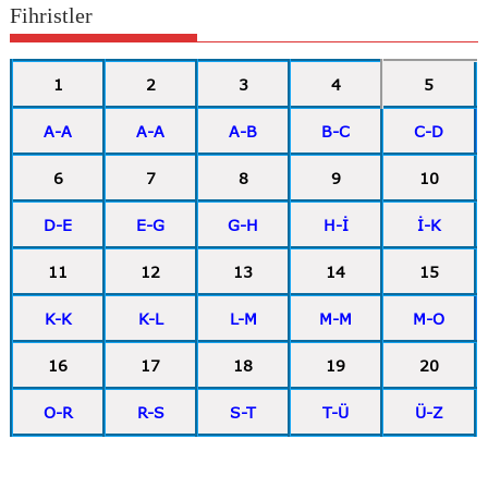
Fihristler
1
2
3
4
5
A-A
A-A
A-B
B-C
C-D
6
7
8
9
10
D-E
E-G
G-H
H-İ
İ-K
11
12
13
14
15
K-K
K-L
L-M
M-M
M-O
16
17
18
19
20
O-R
R-S
S-T
T-Ü
Ü-Z