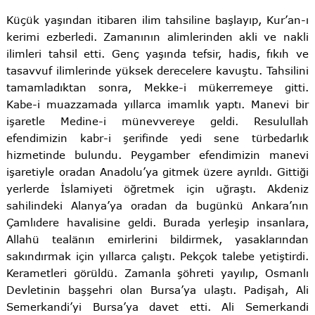
Küçük yaşından itibaren ilim tahsiline başlayıp, Kur’an-ı
kerimi ezberledi. Zamanının alimlerinden akli ve nakli
ilimleri tahsil etti. Genç yaşında tefsir, hadis, fıkıh ve
tasavvuf ilimlerinde yüksek derecelere kavuştu. Tahsilini
tamamladıktan sonra, Mekke-i mükerremeye gitti.
Kabe-i muazzamada yıllarca imamlık yaptı. Manevi bir
işaretle Medine-i münevvereye geldi. Resulullah
efendimizin kabr-i şerifinde yedi sene türbedarlık
hizmetinde bulundu. Peygamber efendimizin manevi
işaretiyle oradan Anadolu’ya gitmek üzere ayrıldı. Gittiği
yerlerde İslamiyeti öğretmek için uğraştı. Akdeniz
sahilindeki Alanya’ya oradan da bugünkü Ankara’nın
Çamlıdere havalisine geldi. Burada yerleşip insanlara,
Allahü tealänın emirlerini bildirmek, yasaklarından
sakındırmak için yıllarca çalıştı. Pekçok talebe yetiştirdi.
Kerametleri görüldü. Zamanla şöhreti yayılıp, Osmanlı
Devletinin başşehri olan Bursa’ya ulaştı. Padişah, Ali
Semerkandi’yi Bursa’ya davet etti. Ali Semerkandi