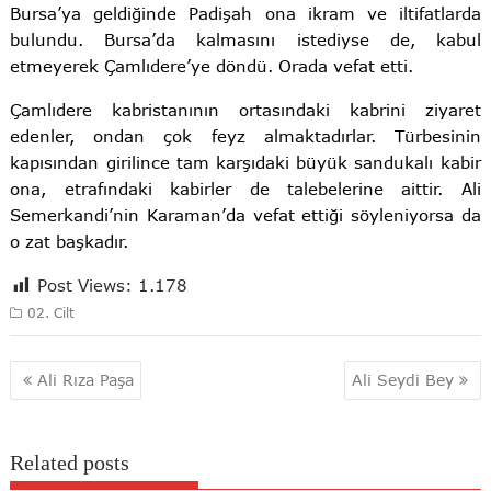
Bursa’ya geldiğinde Padişah ona ikram ve iltifatlarda
bulundu. Bursa’da kalmasını istediyse de, kabul
etmeyerek Çamlıdere’ye döndü. Orada vefat etti.
Çamlıdere kabristanının ortasındaki kabrini ziyaret
edenler, ondan çok feyz almaktadırlar. Türbesinin
kapısından girilince tam karşıdaki büyük sandukalı kabir
ona, etrafındaki kabirler de talebelerine aittir. Ali
Semerkandi’nin Karaman’da vefat ettiği söyleniyorsa da
o zat başkadır.
Post Views:
1.178
02. Cilt
Yazı
Ali Rıza Paşa
Ali Seydi Bey
gezinmesi
Related posts