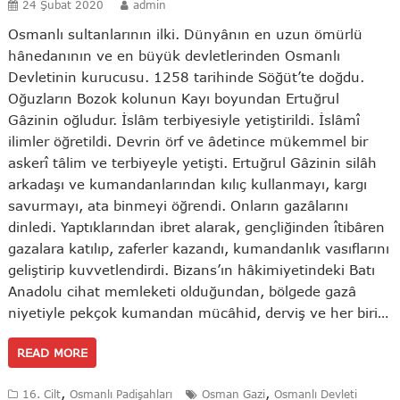
24 Şubat 2020
admin
Osmanlı sultanlarının ilki. Dünyânın en uzun ömürlü
hânedanının ve en büyük devletlerinden Osmanlı
Devletinin kurucusu. 1258 tarihinde Söğüt’te doğdu.
Oğuzların Bozok kolunun Kayı boyundan Ertuğrul
Gâzinin oğludur. İslâm terbiyesiyle yetiştirildi. İslâmî
ilimler öğretildi. Devrin örf ve âdetince mükemmel bir
askerî tâlim ve terbiyeyle yetişti. Ertuğrul Gâzinin silâh
arkadaşı ve kumandanlarından kılıç kullanmayı, kargı
savurmayı, ata binmeyi öğrendi. Onların gazâlarını
dinledi. Yaptıklarından ibret alarak, gençliğinden îtibâren
gazalara katılıp, zaferler kazandı, kumandanlık vasıflarını
geliştirip kuvvetlendirdi. Bizans’ın hâkimiyetindeki Batı
Anadolu cihat memleketi olduğundan, bölgede gazâ
niyetiyle pekçok kumandan mücâhid, derviş ve her biri…
READ MORE
,
,
16. Cilt
Osmanlı Padişahları
Osman Gazi
Osmanlı Devleti