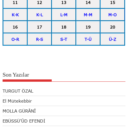
11
12
13
14
15
K-K
K-L
L-M
M-M
M-O
16
17
18
19
20
O-R
R-S
S-T
T-Ü
Ü-Z
Son Yazılar
TURGUT ÖZAL
El Mütekebbir
MOLLA GÜRÂNÎ
EBÜSSÜ’ÛD EFENDİ