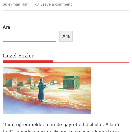
Süleyman Han
Leave a comment
Ara
Ara
Güzel Sözler
“İlim, öğrenmekle, hilm de gayretle hâsıl olur. Allahü
teâlâ, hayırlı şey için çalışanı, maksadına kavuşturur.