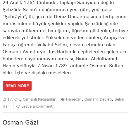
24 Aralık 1761 târihinde, Topkapı Sarayında doğdu.
Şehzâde Selim’in doğumunda yedi gün, yedi gece
“Şehrâyîn”, üç gece de Deniz Donanmasında tertiplenen
merâsimlerle büyük şenlikler yapıldı. Şehzâdeliğinde
sarayda mükemmel bir eğitim, öğretim gösterilip, terbiye
edilerek yetiştirildi. Yüksek din ve fen ilimleri, Arapça ve
Farsça öğrendi. Veliahd Selim, devam etmekte olan
Osmanlı-Avusturya-Rus Harbinde cephelerden gelen acı
haberlere dayanamayan amcası, Birinci Abdülhamid
Hanın vefâtıyla 7 Nisan 1789 târihinde Osmanlı Sultanı
oldu. İçte ve dışdaki meseleleri…
READ MORE
,
,
,
17. Cilt
Osmanlı Padişahları
Hanedan
Osmanlı Devleti
Selim
Han
Leave a comment
Osman Gâzi