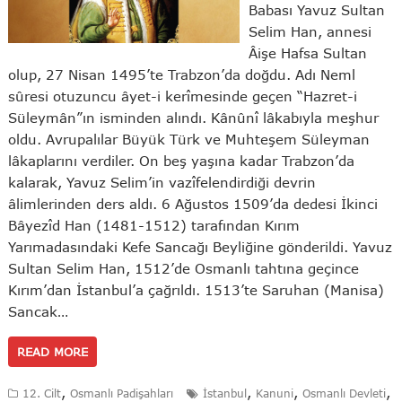
Babası Yavuz Sultan
Selim Han, annesi
Âişe Hafsa Sultan
olup, 27 Nisan 1495’te Trabzon’da doğdu. Adı Neml
sûresi otuzuncu âyet-i kerîmesinde geçen “Hazret-i
Süleymân”ın isminden alındı. Kânûnî lâkabıyla meşhur
oldu. Avrupalılar Büyük Türk ve Muhteşem Süleyman
lâkaplarını verdiler. On beş yaşına kadar Trabzon’da
kalarak, Yavuz Selim’in vazîfelendirdiği devrin
âlimlerinden ders aldı. 6 Ağustos 1509’da dedesi İkinci
Bâyezîd Han (1481-1512) tarafından Kırım
Yarımadasındaki Kefe Sancağı Beyliğine gönderildi. Yavuz
Sultan Selim Han, 1512’de Osmanlı tahtına geçince
Kırım’dan İstanbul’a çağrıldı. 1513’te Saruhan (Manisa)
Sancak…
READ MORE
,
,
,
,
12. Cilt
Osmanlı Padişahları
İstanbul
Kanuni
Osmanlı Devleti