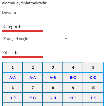
âlemini aydınlatmaktadır.
Devamı
Kategoriler
Kategoriler
Fihristler
1
2
3
4
5
A-A
A-A
A-B
B-C
C-D
6
7
8
9
10
D-E
E-G
G-H
H-İ
İ-K