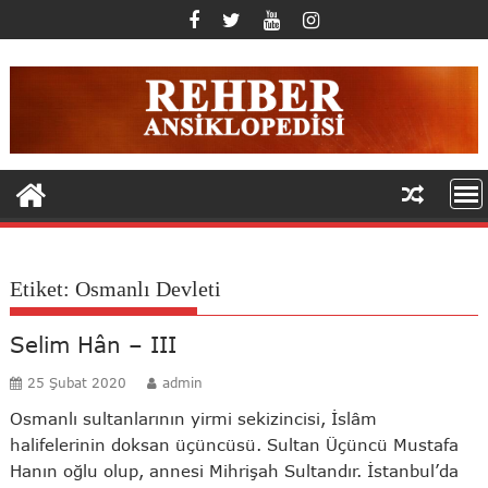
Skip
to
content
Etiket:
Osmanlı Devleti
Selim Hân – III
25 Şubat 2020
admin
Osmanlı sultanlarının yirmi sekizincisi, İslâm
halifelerinin doksan üçüncüsü. Sultan Üçüncü Mustafa
Hanın oğlu olup, annesi Mihrişah Sultandır. İstanbul’da