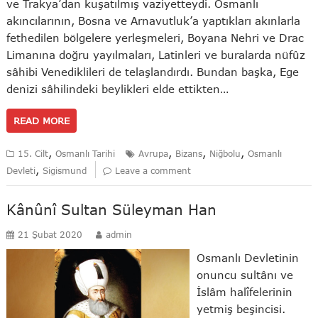
ve Trakya’dan kuşatılmış vaziyetteydi. Osmanlı
akıncılarının, Bosna ve Arnavutluk’a yaptıkları akınlarla
fethedilen bölgelere yerleşmeleri, Boyana Nehri ve Drac
Limanına doğru yayılmaları, Latinleri ve buralarda nüfûz
sâhibi Venediklileri de telaşlandırdı. Bundan başka, Ege
denizi sâhilindeki beylikleri elde ettikten…
READ MORE
,
,
,
,
15. Cilt
Osmanlı Tarihi
Avrupa
Bizans
Niğbolu
Osmanlı
,
Devleti
Sigismund
Leave a comment
Kânûnî Sultan Süleyman Han
21 Şubat 2020
admin
Osmanlı Devletinin
onuncu sultânı ve
İslâm halîfelerinin
yetmiş beşincisi.