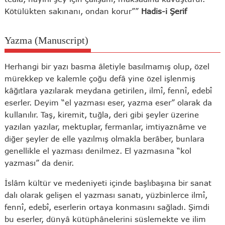
Kötülükten sakınanı, ondan korur””
Hadis-i Şerif
Yazma (Manuscript)
Herhangi bir yazı basma âletiyle basılmamış olup, özel
mürekkep ve kalemle çoğu defâ yine özel işlenmiş
kâğıtlara yazılarak meydana getirilen, ilmî, fennî, edebî
eserler. Deyim “el yazması eser, yazma eser” olarak da
kullanılır. Taş, kiremit, tuğla, deri gibi şeyler üzerine
yazılan yazılar, mektuplar, fermanlar, imtiyaznâme ve
diğer şeyler de elle yazılmış olmakla berâber, bunlara
genellikle el yazması denilmez. El yazmasına “kol
yazması” da denir.
İslâm kültür ve medeniyeti içinde başlıbaşına bir sanat
dalı olarak gelişen el yazması sanatı, yüzbinlerce ilmî,
fennî, edebî, eserlerin ortaya konmasını sağladı. Şimdi
bu eserler, dünyâ kütüphânelerini süslemekte ve ilim