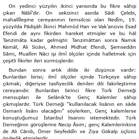
On yedinci yüzyılın ikinci yarısında bu fikre sâhip
çıkan Nâbî’dir. On sekizinci asırda Sâdi Çelebi,
mahallîleşme cereyanının temsilcisi olan Nedîm, 19.
yüzyılda Pâdişâh İkinci Mahmûd Han ve Vak’anüvis Esad
Efendi de aynı fikirden hareket etmişler ve bu hâl
Tanzimâta kadar gelmiştir. Tanzimâttan sonra Namık
Kemâl, Ali Süâvi, Ahmed Midhat Efendi, Şemseddin
Sâmi, Muallim Nâci işi ilmî ölçüler içinde halletmek için
çeşitli fikirler ileri sürmüşlerdir.
Bundan sonra artık dilde iki düşünce vardır:
Bunlardan birisi; ilmî ölçüler içinde Türkçeye sâhip
çıkmak; diğeriyse tasfiyecilik denilen dili fakirleştirme
cereyanıdır. Bunlardan birinci fikre Türk Derneği
mensupları ile Selânik’te Genç Kalemler sâhip
çıkmışlardır. Türk Derneği “kullanılacak lisânın en sâde
Osmanlı lisânı olacağını” söylerken, Genç kalemlerse
konuştuğumuz İstanbul lisanını istemektedir. Türk
Derneğinin görüşlerine Necip Âsım; genç Kalemlerinkine
de Ali Cânib, Ömer Seyfeddîn ve Ziya Gökalp üçlüsü
önderlik etmişlerdir.