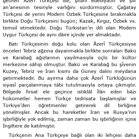
getiren Âzerî Türkçesi ise, şifahî edebiyatın ve şiir
an’anesinin tesiriyle varlığını sürdürmüştür. Çağatay
Türkçesi de yerini Modern Özbek Türkçesine bırakmakla
birlikte Doğu Türkçesini bugün; Kazak, Kırgız, Özbek vs.
temsil etmektedir. Doğu Türkistan’ın dili olan Modern
Uygur Türkçesi de aynı dâire içinde yer almaktadır.
Batı Türkçesinin doğu kolu olan Âzerî Türkçesiyse
önceleri Tebriz ağzına dayanmakla birlikte sonraları Bakü
ve Karabağ ağızlarının yayılmasıyla üçlü bir kültür
merkezine sâhip olmuştur. Bakü ve Karabağ bu şîvenin
Kuzey, Tebriz ve İran kısmı da Güney dalını meydana
getirmektedir. Bu ayırma daha çok Âzerî Türklüğünün
siyasî parçalanmaya tâbi tutulmasıyla ortaya çıkmıştır.
Bölgede fırsat ele geçince istiklâl îlân eden bâzı
hükümetler hemen Türkçe tedrisata başlamışlar ve
Türkiye’den öğretmenler getirerek dil birliğine
yönelmişler. Ancak bu hareketler İran ve Rusya’nın
işbirliğiyle yok edilmiş, zaman zaman bu işbirliğinin içine
İngiltere de katılmıştır.
Türkçenin Ana Türkçeye bağlı olan iki lehçesi daha