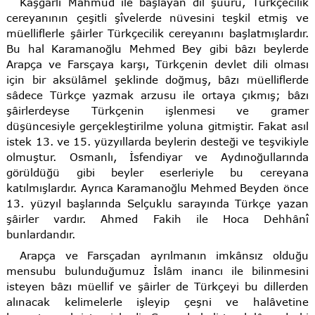
Kaşgarlı Mahmûd ile başlayan dil şuuru, Türkçecilik
cereyanının çeşitli şîvelerde nüvesini teşkil etmiş ve
müelliflerle şâirler Türkçecilik cereyanını başlatmışlardır.
Bu hal Karamanoğlu Mehmed Bey gibi bâzı beylerde
Arapça ve Farsçaya karşı, Türkçenin devlet dili olması
için bir aksülâmel şeklinde doğmuş, bâzı müelliflerde
sâdece Türkçe yazmak arzusu ile ortaya çıkmış; bâzı
şâirlerdeyse Türkçenin işlenmesi ve gramer
düşüncesiyle gerçekleştirilme yoluna gitmiştir. Fakat asıl
istek 13. ve 15. yüzyıllarda beylerin desteği ve teşvikiyle
olmuştur. Osmanlı, İsfendiyar ve Aydınoğullarında
görüldüğü gibi beyler eserleriyle bu cereyana
katılmışlardır. Ayrıca Karamanoğlu Mehmed Beyden önce
13. yüzyıl başlarında Selçuklu sarayında Türkçe yazan
şâirler vardır. Ahmed Fakih ile Hoca Dehhânî
bunlardandır.
Arapça ve Farsçadan ayrılmanın imkânsız olduğu
mensubu bulunduğumuz İslâm inancı ile bilinmesini
isteyen bâzı müellif ve şâirler de Türkçeyi bu dillerden
alınacak kelimelerle işleyip çeşni ve halâvetine