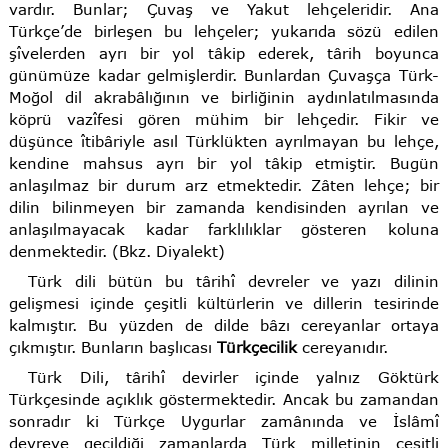
vardır. Bunlar; Çuvaş ve Yakut lehçeleridir. Ana
Türkçe’de birleşen bu lehçeler; yukarıda sözü edilen
şîvelerden ayrı bir yol tâkip ederek, târih boyunca
günümüze kadar gelmişlerdir. Bunlardan Çuvaşça Türk-
Moğol dil akrabâlığının ve birliğinin aydınlatılmasında
köprü vazîfesi gören mühim bir lehçedir. Fikir ve
düşünce îtibâriyle asıl Türklükten ayrılmayan bu lehçe,
kendine mahsus ayrı bir yol tâkip etmiştir. Bugün
anlaşılmaz bir durum arz etmektedir. Zâten lehçe; bir
dilin bilinmeyen bir zamanda kendisinden ayrılan ve
anlaşılmayacak kadar farklılıklar gösteren koluna
denmektedir. (Bkz. Diyalekt)
Türk dili bütün bu târihî devreler ve yazı dilinin
gelişmesi içinde çeşitli kültürlerin ve dillerin tesirinde
kalmıştır. Bu yüzden de dilde bâzı cereyanlar ortaya
çıkmıştır. Bunların başlıcası
Türkçecilik
cereyanıdır.
Türk Dili, târihî devirler içinde yalnız Göktürk
Türkçesinde açıklık göstermektedir. Ancak bu zamandan
sonradır ki Türkçe Uygurlar zamânında ve İslâmî
devreye geçildiği zamanlarda Türk milletinin çeşitli