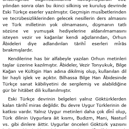
yılından sonra olan bu ikinci silkiniş ve kuruluş devrinde
Eski Türkçe eserler yazılmıştır. Geçmişin musîbetlerinden
ve tecrübesizliklerinden gelecek nesillerin ders almasını
ve Türk milletinin yok olmamasını, düşmanın tatlı
sözüne ve yumuşak hediyelerine aldanılmamasını
isteyen vezir ve kağanlar kendi ağızlarından, Orhun
Âbideleri diye adlandırılan târihî eserleri mîrâs
bırakmışlardır.
Kendilerine has bir alfabeyle yazılan Orhun metinleri
taşlar üzerine kazılmıştır. Âbideler, Vezir Tonyukuk, Bilge
Kağan ve Kültigin Han adına dikilmiş olup, kullanılan dil
bir hayli işlek ve açıktır. Bilhassa Bilge Han Âbidesinde
Türkçe sanat kâbiliyetini de sergilemiş ve alabildiğine
gür bir hitâbet dili kullanılmıştır.
Eski Türkçe devrinin belgeleri yalnız Göktürklerden
kalan târihî miras değildir. Bu devre Uygur Türklerinin de
katkısı vardır. Yalnız Uygur metinleri daha çok dînî olup,
Türk dilinin Uygurlara âit kısmı, Budizm, Mani, Nasturî
vs. gibi dinlere âittir. Uygurlar önceleri Göktürk yazısını