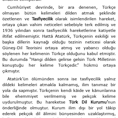
Cumhûriyet devrinde, bir ara denenen, Türkçe
olmayan bütün kelimeleri dilden atmak şeklinde
özetlenen ve
Tasfiyecilik
olarak isimlendirilen hareket,
ortaya çıkan vahim neticeleri sebebiyle terk edilmiş ve
1936 yılından sonra tasfiyecilik hareketlerine katiyetle
iltifat edilmemiştir. Hattâ Atatürk, Türkçenin eskiliği ve
başka dillerin kaynağı olduğu tezinin neticesi olarak
Güneş-Dil Teorisini ortaya atmış ve yabancı olduğu
söylenen her kelimenin Türkçe olduğunu kabul etmiştir.
Bu durumda “Hangi dilden gelirse gelsin Türk Milletinin
konuştuğu her kelime Türkçedir.” hükmü ortaya
çıkmıştır.
Atatürk’ün ölümünden sonra ise tasfiyecilik yalnız
dildeki kelimeleri atmakla kalmamış, ilim tanımaz bir
yola da sapmıştır. Türkçenin kendi kâide ve kânunlarına
bile ehemmiyet verilmemiş ve pekçok kelime
uydurulmuştur. Bu hareketse
Türk Dil Kurumu’
nun
önderliğinde olmuştur. Kurum ilim dışı bir yol tâkip
ederek pekçok dil âlimini bünyesinden uzaklaştırmış,