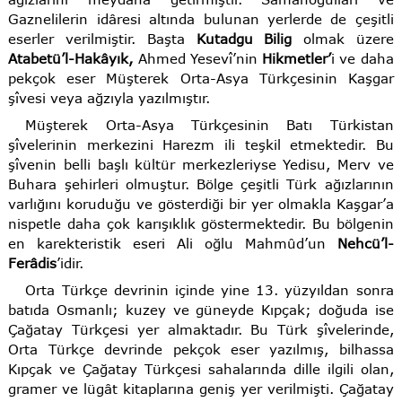
Gaznelilerin idâresi altında bulunan yerlerde de çeşitli
eserler verilmiştir. Başta
Kutadgu Bilig
olmak üzere
Atabetü’l-Hakâyık,
Ahmed Yesevî’nin
Hikmetler’
i ve daha
pekçok eser Müşterek Orta-Asya Türkçesinin Kaşgar
şîvesi veya ağzıyla yazılmıştır.
Müşterek Orta-Asya Türkçesinin Batı Türkistan
şîvelerinin merkezini Harezm ili teşkil etmektedir. Bu
şîvenin belli başlı kültür merkezleriyse Yedisu, Merv ve
Buhara şehirleri olmuştur. Bölge çeşitli Türk ağızlarının
varlığını koruduğu ve gösterdiği bir yer olmakla Kaşgar’a
nispetle daha çok karışıklık göstermektedir. Bu bölgenin
en karekteristik eseri Ali oğlu Mahmûd’un
Nehcü’l-
Ferâdis
’idir.
Orta Türkçe devrinin içinde yine 13. yüzyıldan sonra
batıda Osmanlı; kuzey ve güneyde Kıpçak; doğuda ise
Çağatay Türkçesi yer almaktadır. Bu Türk şîvelerinde,
Orta Türkçe devrinde pekçok eser yazılmış, bilhassa
Kıpçak ve Çağatay Türkçesi sahalarında dille ilgili olan,
gramer ve lügât kitaplarına geniş yer verilmişti. Çağatay