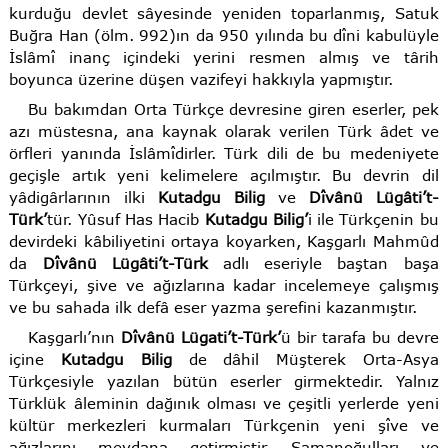
kurduğu devlet sâyesinde yeniden toparlanmış, Satuk
Buğra Han (ölm. 992)ın da 950 yılında bu dîni kabulüyle
İslâmî inanç içindeki yerini resmen almış ve târih
boyunca üzerine düşen vazifeyi hakkıyla yapmıştır.
Bu bakımdan Orta Türkçe devresine giren eserler, pek
azı müstesna, ana kaynak olarak verilen Türk âdet ve
örfleri yanında İslâmîdirler. Türk dili de bu medeniyete
geçişle artık yeni kelimelere açılmıştır. Bu devrin dil
yâdigârlarının ilki
Kutadgu Bilig
ve
Dîvânü Lügâti’t-
Türk’
tür. Yûsuf Has Hacib
Kutadgu Bilig’
i ile Türkçenin bu
devirdeki kâbiliyetini ortaya koyarken, Kaşgarlı Mahmûd
da
Dîvânü Lügâti’t-Türk
adlı eseriyle baştan başa
Türkçeyi, şive ve ağızlarına kadar incelemeye çalışmış
ve bu sahada ilk defâ eser yazma şerefini kazanmıştır.
Kaşgarlı’nın
Dîvânü Lügati’t-Türk’
ü bir tarafa bu devre
içine
Kutadgu Bilig
de dâhil Müşterek Orta-Asya
Türkçesiyle yazılan bütün eserler girmektedir. Yalnız
Türklük âleminin dağınık olması ve çeşitli yerlerde yeni
kültür merkezleri kurmaları Türkçenin yeni şîve ve
ağızlarını meydana getirmiştir. Samanoğulları ve