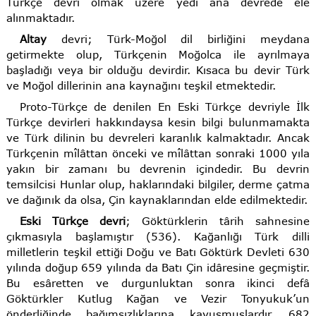
Türkçe devri olmak üzere yedi ana devrede ele
alınmaktadır.
Altay
devri; Türk-Moğol dil birliğini meydana
getirmekte olup, Türkçenin Moğolca ile ayrılmaya
başladığı veya bir olduğu devirdir. Kısaca bu devir Türk
ve Moğol dillerinin ana kaynağını teşkil etmektedir.
Proto-Türkçe de denilen En Eski Türkçe devriyle İlk
Türkçe devirleri hakkındaysa kesin bilgi bulunmamakta
ve Türk dilinin bu devreleri karanlık kalmaktadır. Ancak
Türkçenin mîlâttan önceki ve mîlâttan sonraki 1000 yıla
yakın bir zamanı bu devrenin içindedir. Bu devrin
temsilcisi Hunlar olup, haklarındaki bilgiler, derme çatma
ve dağınık da olsa, Çin kaynaklarından elde edilmektedir.
Eski Türkçe devri
; Göktürklerin târih sahnesine
çıkmasıyla başlamıştır (536). Kağanlığı Türk dilli
milletlerin teşkil ettiği Doğu ve Batı Göktürk Devleti 630
yılında doğup 659 yılında da Batı Çin idâresine geçmiştir.
Bu esâretten ve durgunluktan sonra ikinci defâ
Göktürkler Kutlug Kağan ve Vezir Tonyukuk’un
önderliğinde bağımsızlıklarına kavuşmuşlardır. 682