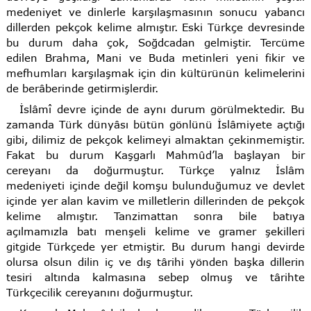
medeniyet ve dinlerle karşılaşmasının sonucu yabancı
dillerden pekçok kelime almıştır. Eski Türkçe devresinde
bu durum daha çok, Soğdcadan gelmiştir. Tercüme
edilen Brahma, Mani ve Buda metinleri yeni fikir ve
mefhumları karşılaşmak için din kültürünün kelimelerini
de berâberinde getirmişlerdir.
İslâmî devre içinde de aynı durum görülmektedir. Bu
zamanda Türk dünyâsı bütün gönlünü İslâmiyete açtığı
gibi, dilimiz de pekçok kelimeyi almaktan çekinmemiştir.
Fakat bu durum Kaşgarlı Mahmûd’la başlayan bir
cereyanı da doğurmuştur. Türkçe yalnız İslâm
medeniyeti içinde değil komşu bulunduğumuz ve devlet
içinde yer alan kavim ve milletlerin dillerinden de pekçok
kelime almıştır. Tanzimattan sonra bile batıya
açılmamızla batı menşeli kelime ve gramer şekilleri
gitgide Türkçede yer etmiştir. Bu durum hangi devirde
olursa olsun dilin iç ve dış târihi yönden başka dillerin
tesiri altında kalmasına sebep olmuş ve târihte
Türkçecilik cereyanını doğurmuştur.