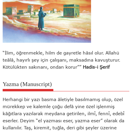
“İlim, öğrenmekle, hilm de gayretle hâsıl olur. Allahü
teâlâ, hayırlı şey için çalışanı, maksadına kavuşturur.
Kötülükten sakınanı, ondan korur””
Hadis-i Şerif
Yazma (Manuscript)
Herhangi bir yazı basma âletiyle basılmamış olup, özel
mürekkep ve kalemle çoğu defâ yine özel işlenmiş
kâğıtlara yazılarak meydana getirilen, ilmî, fennî, edebî
eserler. Deyim “el yazması eser, yazma eser” olarak da
kullanılır. Taş, kiremit, tuğla, deri gibi şeyler üzerine