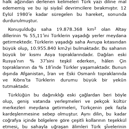
halk ağzından derlenen kelimeleri Türk yazı diline mal
edememiş ve bu işi siyâsî devrimcilere bırakmıştır. 12
Eylül 1980’e kadar süregelen bu hareket, sonunda
durdurulmuştur.
2
Konuşulduğu saha 19.878.368 km
olan Altay
dillerinin % 55,11’ini Türklerin yaşadığı yerler meydana
getirmektedir. Türklerin yaşadığı saha Avrupa kıtasından
büyük olup, 10.955.840 km2yi bulmaktadır. Bu sahanın
büyük bir kısmı Asya topraklarındadır. Dağılan eski
Rusya’nın % 37’sini teşkil ederken, hâlen Çin
topraklarının da % 18’inde Türkler yaşamaktadır. Bunun
dışında Afganistan, İran ve Eski Osmanlı topraklarında
ve Kıbrıs’ta Türklerin durumu büyük bir yekûn
tutmaktadır.
Türklüğün bu dağınıklığı eski çağlardan beri böyle
olup, geniş vatanda yerleşmeleri ve pekçok kültür
merkezleri meydana getirmeleri, Türkçenin pek fazla
kardeşlenmesine sebep olmuştur. Aynı dilin, bu kadar
coğrafya içinde bölgelere göre çeşitli kollarının teşekkül
etmesi, bu sahayla uğraşan âlimleri Türk şîvelerinin