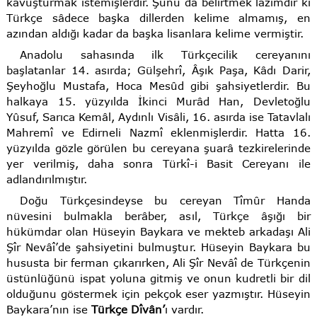
kavuşturmak istemişlerdir. Şunu da belirtmek lâzımdır ki
Türkçe sâdece başka dillerden kelime almamış, en
azından aldığı kadar da başka lisanlara kelime vermiştir.
Anadolu sahasında ilk Türkçecilik cereyanını
başlatanlar 14. asırda; Gülşehrî, Âşık Paşa, Kâdı Darir,
Şeyhoğlu Mustafa, Hoca Mesûd gibi şahsiyetlerdir. Bu
halkaya 15. yüzyılda İkinci Murâd Han, Devletoğlu
Yûsuf, Sarıca Kemâl, Aydınlı Visâli, 16. asırda ise Tatavlalı
Mahremî ve Edirneli Nazmî eklenmişlerdir. Hatta 16.
yüzyılda gözle görülen bu cereyana şuarâ tezkirelerinde
yer verilmiş, daha sonra Türkî-i Basit Cereyanı ile
adlandırılmıştır.
Doğu Türkçesindeyse bu cereyan Tîmûr Handa
nüvesini bulmakla berâber, asıl, Türkçe âşığı bir
hükümdar olan Hüseyin Baykara ve mekteb arkadaşı Ali
Şîr Nevâî’de şahsiyetini bulmuştur. Hüseyin Baykara bu
hususta bir ferman çıkarırken, Ali Şîr Nevâî de Türkçenin
üstünlüğünü ispat yoluna gitmiş ve onun kudretli bir dil
olduğunu göstermek için pekçok eser yazmıştır. Hüseyin
Baykara’nın ise
Türkçe Dîvân’
ı vardır.