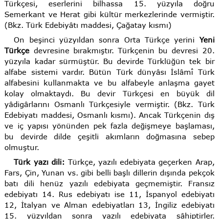
Türkçesi, eserlerini bilhassa 15. yüzyıla doğru
Semerkant ve Herat gibi kültür merkezlerinde vermiştir.
(Bkz. Türk Edebiyâtı maddesi, Çağatay kısmı)
On beşinci yüzyıldan sonra Orta Türkçe yerini
Yeni
Türkçe
devresine bırakmıştır. Türkçenin bu devresi 20.
yüzyıla kadar sürmüştür. Bu devirde Türklüğün tek bir
alfabe sistemi vardır. Bütün Türk dünyâsı İslâmî Türk
alfabesini kullanmakta ve bu alfabeyle anlaşma gayet
kolay olmaktaydı. Bu devir Türkçesi en büyük dil
yâdigârlarını Osmanlı Türkçesiyle vermiştir. (Bkz. Türk
Edebiyatı maddesi, Osmanlı kısmı). Ancak Türkçenin dış
ve iç yapısı yönünden pek fazla değişmeye başlaması,
bu devirde dilde çeşitli akımların doğmasına sebep
olmuştur.
Türk yazı dili:
Türkçe, yazılı edebiyata geçerken Arap,
Fars, Çin, Yunan vs. gibi belli başlı dillerin dışında pekçok
batı dili henüz yazılı edebiyata geçmemiştir. Fransız
edebiyatı 14. Rus edebiyatı ise 11, İspanyol edebiyatı
12, İtalyan ve Alman edebiyatları 13, İngiliz edebiyatı
15. yüzyıldan sonra yazılı edebiyata sâhiptirler.