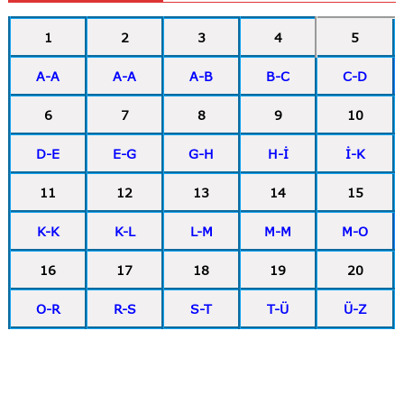
1
2
3
4
5
A-A
A-A
A-B
B-C
C-D
6
7
8
9
10
D-E
E-G
G-H
H-İ
İ-K
11
12
13
14
15
K-K
K-L
L-M
M-M
M-O
16
17
18
19
20
O-R
R-S
S-T
T-Ü
Ü-Z