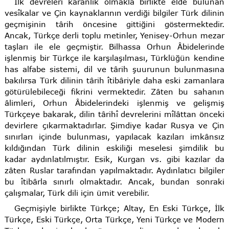
İlk devreleri karanlık olmakla birlikte elde bulunan
vesîkalar ve Çin kaynaklarının verdiği bilgiler Türk dilinin
geçmişinin târih öncesine gittiğini göstermektedir.
Ancak, Türkçe derli toplu metinler, Yenisey-Orhun mezar
taşları ile ele geçmiştir. Bilhassa Orhun Âbidelerinde
işlenmiş bir Türkçe ile karşılaşılması, Türklüğün kendine
has alfabe sistemi, dil ve târih şuurunun bulunmasına
bakılırsa Türk dilinin târih îtibâriyle daha eski zamanlara
götürülebileceği fikrini vermektedir. Zâten bu sahanın
âlimleri, Orhun Âbidelerindeki işlenmiş ve gelişmiş
Türkçeye bakarak, dilin târihî devrelerini mîlâttan önceki
devirlere çıkarmaktadırlar. Şimdiye kadar Rusya ve Çin
sınırları içinde bulunması, yapılacak kazıları imkânsız
kıldığından Türk dilinin eskiliği meselesi şimdilik bu
kadar aydınlatılmıştır. Esik, Kurgan vs. gibi kazılar da
zâten Ruslar tarafından yapılmaktadır. Aydınlatıcı bilgiler
bu îtibârla sınırlı olmaktadır. Ancak, bundan sonraki
çalışmalar, Türk dili için ümit verebilir.
Geçmişiyle birlikte Türkçe; Altay, En Eski Türkçe, İlk
Türkçe, Eski Türkçe, Orta Türkçe, Yeni Türkçe ve Modern