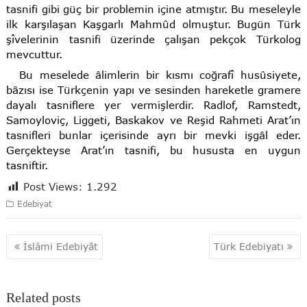
tasnifi gibi güç bir problemin içine atmıştır. Bu meseleyle
ilk karşılaşan Kaşgarlı Mahmûd olmuştur. Bugün Türk
şîvelerinin tasnifi üzerinde çalışan pekçok Türkolog
mevcuttur.
Bu meselede âlimlerin bir kısmı coğrafî husûsiyete,
bâzısı ise Türkçenin yapı ve sesinden hareketle gramere
dayalı tasniflere yer vermişlerdir. Radlof, Ramstedt,
Samoyloviç, Liggeti, Baskakov ve Reşid Rahmeti Arat’ın
tasnifleri bunlar içerisinde ayrı bir mevki işgâl eder.
Gerçekteyse Arat’ın tasnifi, bu hususta en uygun
tasniftir.
Post Views:
1.292
Edebiyat
Yazı
İslâmi Edebiyât
Türk Edebiyatı
gezinmesi
Related posts