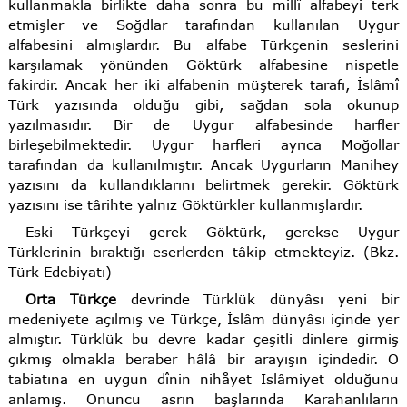
kullanmakla birlikte daha sonra bu millî alfabeyi terk
etmişler ve Soğdlar tarafından kullanılan Uygur
alfabesini almışlardır. Bu alfabe Türkçenin seslerini
karşılamak yönünden Göktürk alfabesine nispetle
fakirdir. Ancak her iki alfabenin müşterek tarafı, İslâmî
Türk yazısında olduğu gibi, sağdan sola okunup
yazılmasıdır. Bir de Uygur alfabesinde harfler
birleşebilmektedir. Uygur harfleri ayrıca Moğollar
tarafından da kullanılmıştır. Ancak Uygurların Manihey
yazısını da kullandıklarını belirtmek gerekir. Göktürk
yazısını ise târihte yalnız Göktürkler kullanmışlardır.
Eski Türkçeyi gerek Göktürk, gerekse Uygur
Türklerinin bıraktığı eserlerden tâkip etmekteyiz. (Bkz.
Türk Edebiyatı)
Orta Türkçe
devrinde Türklük dünyâsı yeni bir
medeniyete açılmış ve Türkçe, İslâm dünyâsı içinde yer
almıştır. Türklük bu devre kadar çeşitli dinlere girmiş
çıkmış olmakla beraber hâlâ bir arayışın içindedir. O
tabiatına en uygun dînin nihåyet İslâmiyet olduğunu
anlamış. Onuncu asrın başlarında Karahanlıların