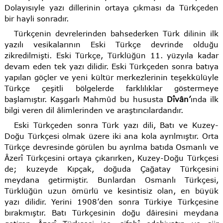
Dolayısıyle yazı dillerinin ortaya çıkması da Türkçeden
bir hayli sonradır.
Türkçenin devrelerinden bahsederken Türk dilinin ilk
yazılı vesikalarının Eski Türkçe devrinde olduğu
zikredilmişti. Eski Türkçe, Türklüğün 11. yüzyıla kadar
devam eden tek yazı dilidir. Eski Türkçeden sonra batıya
yapılan göçler ve yeni kültür merkezlerinin teşekkülüyle
Türkçe çeşitli bölgelerde farklılıklar göstermeye
başlamıştır. Kaşgarlı Mahmûd bu hususta
Dîvân’
ında ilk
bilgi veren dil âlimlerinden ve araştırıcılardandır.
Eski Türkçeden sonra Türk yazı dili, Batı ve Kuzey-
Doğu Türkçesi olmak üzere iki ana kola ayrılmıştır. Orta
Türkçe devresinde görülen bu ayrılma batıda Osmanlı ve
Âzerî Türkçesini ortaya çıkarırken, Kuzey-Doğu Türkçesi
de; kuzeyde Kıpçak, doğuda Çağatay Türkçesini
meydana getirmiştir. Bunlardan Osmanlı Türkçesi,
Türklüğün uzun ömürlü ve kesintisiz olan, en büyük
yazı dilidir. Yerini 1908’den sonra Türkiye Türkçesine
bırakmıştır. Batı Türkçesinin doğu dâiresini meydana